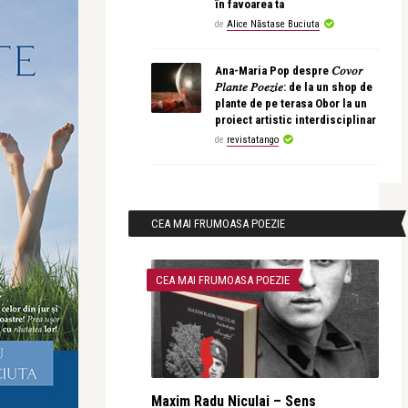
în favoarea ta
de
Alice Năstase Buciuta
Ana-Maria Pop despre 𝐶𝑜𝑣𝑜𝑟
𝑃𝑙𝑎𝑛𝑡𝑒 𝑃𝑜𝑒𝑧𝑖𝑒: de la un shop de
plante de pe terasa Obor la un
proiect artistic interdisciplinar
de
revistatango
CEA MAI FRUMOASA POEZIE
CEA MAI FRUMOASA POEZIE
Maxim Radu Niculai – Sens