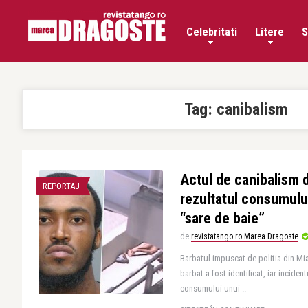
Celebritati
Litere
S
Tag:
canibalism
Actul de canibalism d
REPORTAJ
rezultatul consumulu
“sare de baie”
de
revistatango.ro Marea Dragoste
Barbatul impuscat de politia din Mia
barbat a fost identificat, iar incident
consumului unui ..