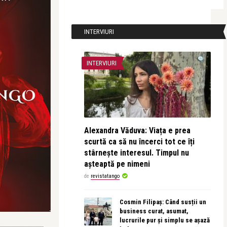
INTERVIURI
INTERVIURI
Alexandra Văduva: Viața e prea
scurtă ca să nu încerci tot ce îți
stârnește interesul. Timpul nu
așteaptă pe nimeni
de
revistatango
Cosmin Filipaș: Când susții un
business curat, asumat,
lucrurile pur și simplu se așază