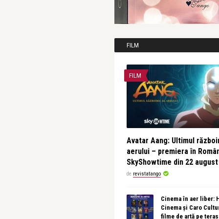
FILM
FILM
Avatar Aang: Ultimul războin
aerului – premiera în Româ
SkyShowtime din 22 august
de
revistatango
Cinema în aer liber:
Cinema și Caro Cultu
filme de artă pe tera