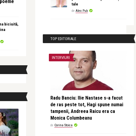
e poeme
tale
de
Alex Pub
a biciuită,
ina
TOP EDITORIALE
INTERVIURI
Radu Banciu: Ilie Nastase s-a facut
de ras peste tot, Hagi spune numai
tampenii, Andreea Raicu era ca
Monica Columbeanu
de
Corina Stoica