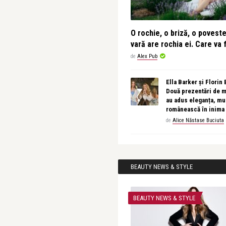
O rochie, o briză, o povest
vară are rochia ei. Care va f
de
Alex Pub
Ella Barker și Florin
Două prezentări de 
au adus eleganța, muz
românească în inima
de
Alice Năstase Buciuta
BEAUTY NEWS & STYLE
BEAUTY NEWS & STYLE