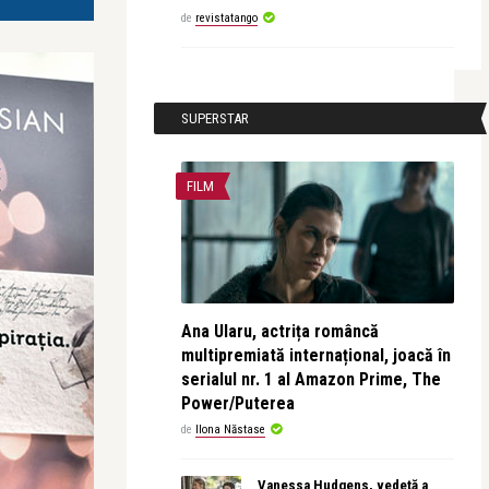
de
revistatango
SUPERSTAR
FILM
Ana Ularu, actrița româncă
multipremiată internațional, joacă în
serialul nr. 1 al Amazon Prime, The
Power/Puterea
de
Ilona Năstase
Vanessa Hudgens, vedetă a