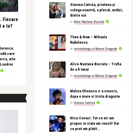
Simona Catrina, prietena și
colega noastră, a plecat, astăzi,
dintre noi
e. Fiecare
de
Alice Năstase Buciuta
i a ta?
Then & Now – Mihaela
Radulescu
 Burescu.
de
revistatango.ro Marea Dragoste
modă care
ica, arta
Alice Nastase Buciuta – Trufia
 Londrei
de a fi tanar
de
revistatango.ro Marea Dragoste
Malina Olinescu s-a sinucis,
dupa o mare si trista dragoste
de
Simona Catrina
Nicu Covaci: Tot ce mi-am
propus in viata am reusit! Dar
ce pret am platit…