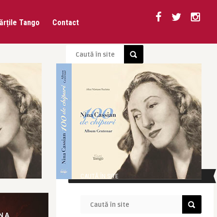
ărțile Tango
Contact
CAUTĂ ÎN SITE