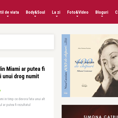
til de viata
Body&Soul
La zi
Foto&Video
Bloguri
C
in Miami ar putea fi
i unui drog numit
mi in timp ce devora fata unui alt
ul ar putea fi rezultatul