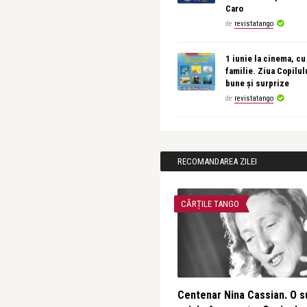
Caro
de
revistatango
1 iunie la cinema, cu
familie. Ziua Copilul
bune și surprize
de
revistatango
RECOMANDAREA ZILEI
CĂRȚILE TANGO
Centenar Nina Cassian. O s