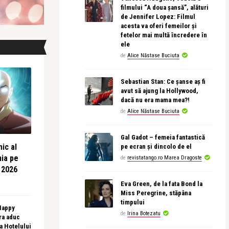
filmului “A doua șansă”, alături
de Jennifer Lopez: Filmul
acesta va oferi femeilor și
fetelor mai multă încredere în
ele
de
Alice Năstase Buciuta
Sebastian Stan: Ce șanse aș fi
avut să ajung la Hollywood,
dacă nu era mama mea?!
de
Alice Năstase Buciuta
Gal Gadot – femeia fantastică
ic al
pe ecran și dincolo de el
nia pe
de
revistatango.ro Marea Dragoste
 2026
Eva Green, de la fata Bond la
Miss Peregrine, stăpâna
timpului
 Happy
de
Irina Botezatu
ra aduc
sa Hotelului