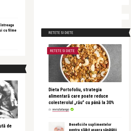
 întreaga
ui cu filme
RETETE SI DIETE
RETETE SI DIETE
Dieta Portofoliu, strategia
alimentară care poate reduce
colesterolul „rău” cu până la 30%
de
revistatango
Beneficiile suplimentelor
ută de
pentru slăbit asupra sănătății