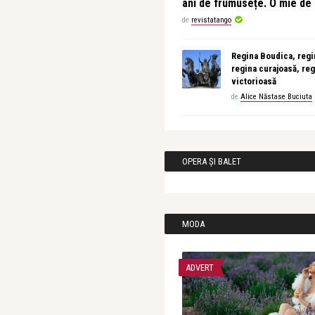
ani de frumusețe. O mie d
de
revistatango
Regina Boudica, regin
regina curajoasă, reg
victorioasă
de
Alice Năstase Buciuta
OPERA ȘI BALET
MODA
ADVERT