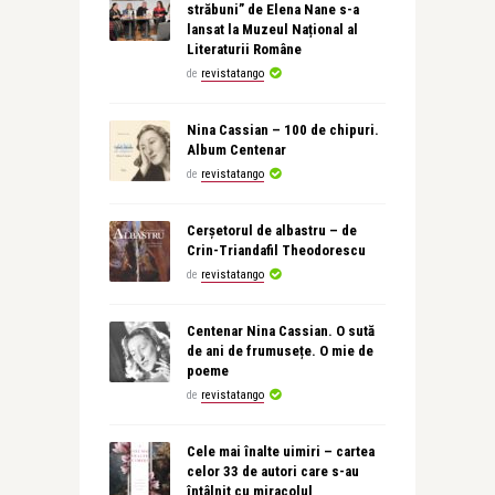
străbuni” de Elena Nane s-a
lansat la Muzeul Național al
Literaturii Române
de
revistatango
Nina Cassian – 100 de chipuri.
Album Centenar
de
revistatango
Cerșetorul de albastru – de
Crin-Triandafil Theodorescu
de
revistatango
Centenar Nina Cassian. O sută
de ani de frumusețe. O mie de
poeme
de
revistatango
Cele mai înalte uimiri – cartea
celor 33 de autori care s-au
întâlnit cu miracolul