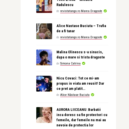
Radulescu
de
revistatango.ro Marea Dragoste
Alice Nastase Buciuta – Trufia
de a fi tanar
de
revistatango.ro Marea Dragoste
Malina Olinescu s-a sinucis,
dupa o mare si trista dragoste
de
Simona Catrina
Nicu Covaci: Tot ce mi-am
propus in viata am reusit! Dar
ce pret am platit…
de
Alice Năstase Buciuta
AURORA LIICEANU: Barbatii
inca doresc sa fie protectori cu
femeile, dar femeile nu mai au
nevoie de protectia lor