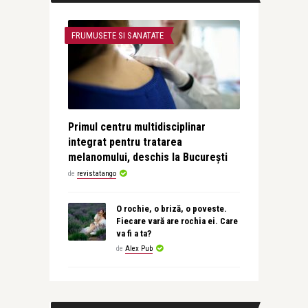
FRUMUSETE SI SANATATE
Primul centru multidisciplinar
integrat pentru tratarea
melanomului, deschis la București
de
revistatango
O rochie, o briză, o poveste.
Fiecare vară are rochia ei. Care
va fi a ta?
de
Alex Pub