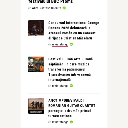
festivalului BBC Proms
de
Alice Năstase Buciuta
Concursul Internațional George
Enescu 2026 debutează la
Ateneul Român cu un concert
dirijat de Cristian Măcelaru
de
revistatango
Festivalul ICon Arts – Două
săptămâni în care muzica
transformă patrimoniul
Transilvaniei într-o scenă
internațională
de
revistatango
ANOTIMPURI/VIVALDI
ROMANIAN GUITAR QUARTET
pornește la drum în primul
turneu național
de
revistatango