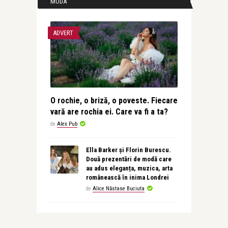
MODA
ADVERT
O rochie, o briză, o poveste. Fiecare
vară are rochia ei. Care va fi a ta?
de
Alex Pub
Ella Barker și Florin Burescu.
Două prezentări de modă care
au adus eleganța, muzica, arta
românească în inima Londrei
de
Alice Năstase Buciuta