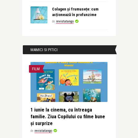
Colagen și frumusețe: cum
acționează în profunzime
de
revistatango
MAMICI SI PITICI
FILM
1 iunie la cinema, cu întreaga
familie. Ziua Copilului cu filme bune
și surprize
de
revistatango