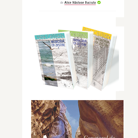
de
Alice Năstase Buciuta