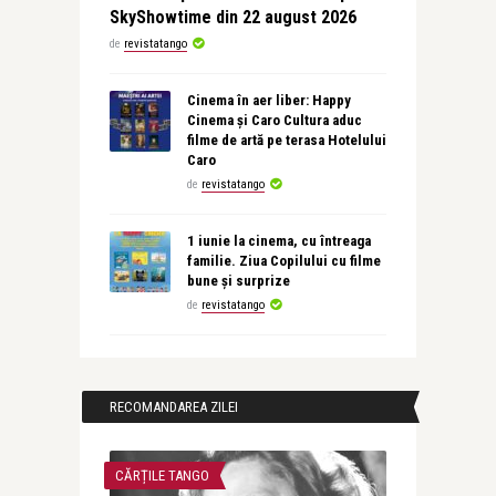
SkyShowtime din 22 august 2026
de
revistatango
Cinema în aer liber: Happy
Cinema și Caro Cultura aduc
filme de artă pe terasa Hotelului
Caro
de
revistatango
1 iunie la cinema, cu întreaga
familie. Ziua Copilului cu filme
bune și surprize
de
revistatango
RECOMANDAREA ZILEI
CĂRȚILE TANGO