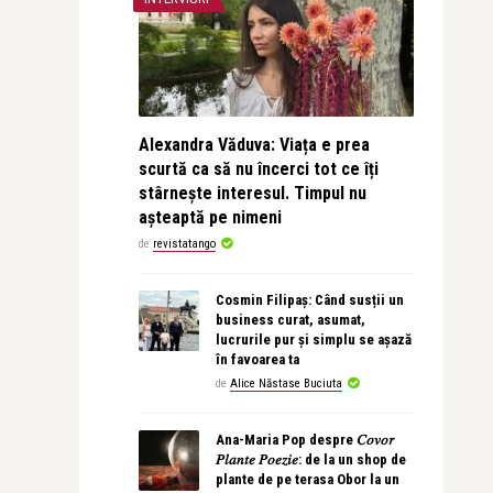
Alexandra Văduva: Viața e prea
scurtă ca să nu încerci tot ce îți
stârnește interesul. Timpul nu
așteaptă pe nimeni
de
revistatango
Cosmin Filipaș: Când susții un
business curat, asumat,
lucrurile pur și simplu se așază
în favoarea ta
de
Alice Năstase Buciuta
Ana-Maria Pop despre 𝐶𝑜𝑣𝑜𝑟
𝑃𝑙𝑎𝑛𝑡𝑒 𝑃𝑜𝑒𝑧𝑖𝑒: de la un shop de
plante de pe terasa Obor la un