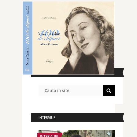
CAUTĂ ÎN SITE
INTERVIURI
INTERVIURI