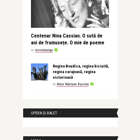
Centenar Nina Cassian. O sută de
ani de frumusețe. O mie de poeme
de
revistatango
Regina Boudica, regina biciuită,
regina curajoasă, regina
victorioasă
de
Alice Năstase Buciuta
OPERA ȘI BALET