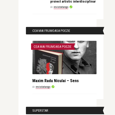
proiect artistic interdisciplinar
de
revistatango
CEA MAI FRUMOASA POEZIE
CEA MAI FRUMOASA POEZIE
Maxim Radu Niculai – Sens
de
revistatango
SUPERSTAR