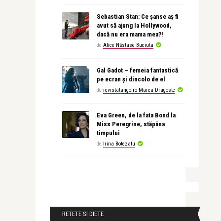
Sebastian Stan: Ce șanse aș fi
avut să ajung la Hollywood,
dacă nu era mama mea?!
de
Alice Năstase Buciuta
Gal Gadot – femeia fantastică
pe ecran și dincolo de el
de
revistatango.ro Marea Dragoste
Eva Green, de la fata Bond la
Miss Peregrine, stăpâna
timpului
de
Irina Botezatu
RETETE SI DIETE