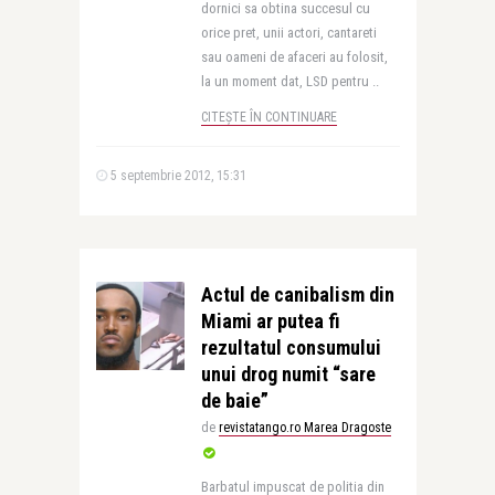
dornici sa obtina succesul cu
orice pret, unii actori, cantareti
sau oameni de afaceri au folosit,
la un moment dat, LSD pentru ..
CITEȘTE ÎN CONTINUARE
5 septembrie 2012, 15:31
Actul de canibalism din
Miami ar putea fi
rezultatul consumului
unui drog numit “sare
de baie”
de
revistatango.ro Marea Dragoste
Barbatul impuscat de politia din