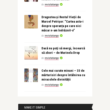
de
revistatango
Dragostea și Restul Vieții de
Marcel Petrișor: “Cartea asta-i
despre speranța pe care nici
măcar n-am îndrăznit-o”
de
revistatango
Dacă nu poţi să mergi, încearcă
să zbori – de Marinela Drop
de
revistatango
Cele mai curate minuni – 33 de
mărturisiri despre întâlnirea cu
miracolele divinității
de
revistatango
MAKE IT SIMPLE