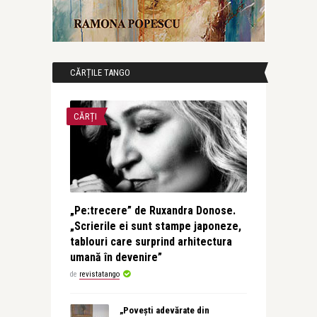
CĂRȚILE TANGO
CĂRȚI
„Pe:trecere” de Ruxandra Donose.
„Scrierile ei sunt stampe japoneze,
tablouri care surprind arhitectura
umană în devenire”
de
revistatango
„Povești adevărate din