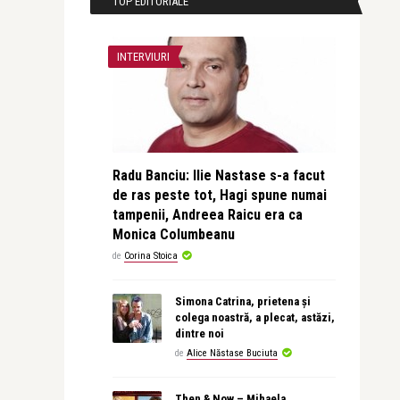
TOP EDITORIALE
INTERVIURI
Radu Banciu: Ilie Nastase s-a facut
de ras peste tot, Hagi spune numai
tampenii, Andreea Raicu era ca
Monica Columbeanu
de
Corina Stoica
Simona Catrina, prietena și
colega noastră, a plecat, astăzi,
dintre noi
de
Alice Năstase Buciuta
Then & Now – Mihaela