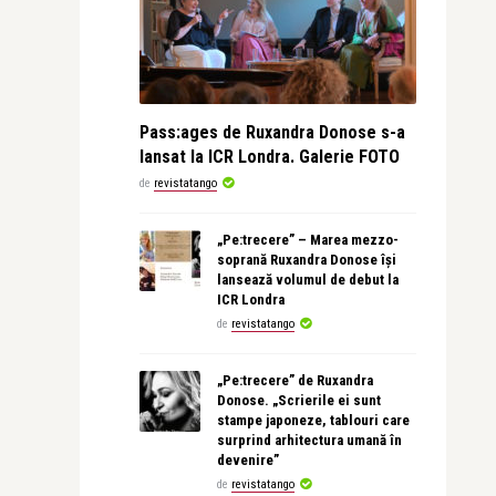
Pass:ages de Ruxandra Donose s-a
lansat la ICR Londra. Galerie FOTO
de
revistatango
„Pe:trecere” – Marea mezzo-
soprană Ruxandra Donose își
lansează volumul de debut la
ICR Londra
de
revistatango
„Pe:trecere” de Ruxandra
Donose. „Scrierile ei sunt
stampe japoneze, tablouri care
surprind arhitectura umană în
devenire”
de
revistatango