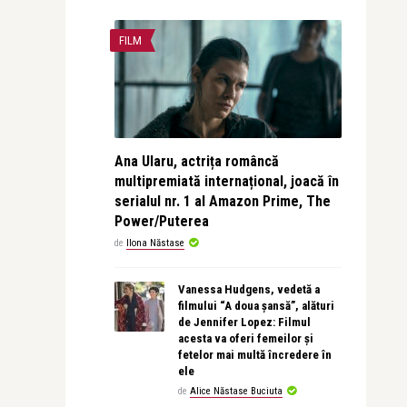
FILM
Ana Ularu, actrița româncă
multipremiată internațional, joacă în
serialul nr. 1 al Amazon Prime, The
Power/Puterea
de
Ilona Năstase
Vanessa Hudgens, vedetă a
filmului “A doua șansă”, alături
de Jennifer Lopez: Filmul
acesta va oferi femeilor și
fetelor mai multă încredere în
ele
de
Alice Năstase Buciuta