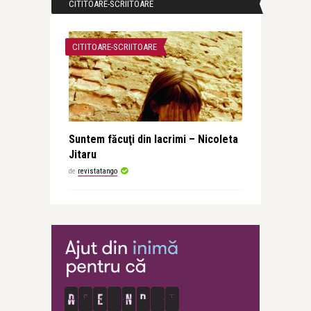
CITITOARE-SCRIITOARE
CITITOARE-SCRIITOARE
Suntem făcuţi din lacrimi – Nicoleta
Jitaru
de
revistatango