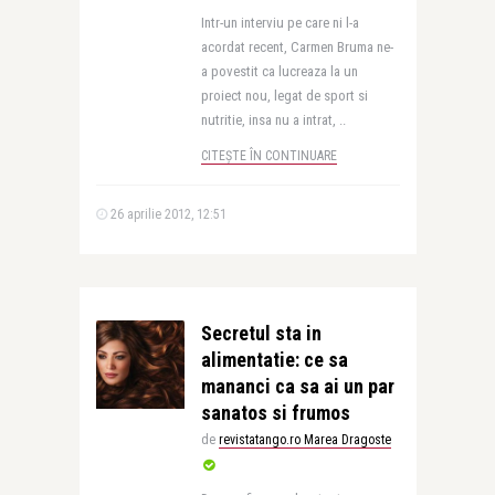
Intr-un interviu pe care ni l-a
acordat recent, Carmen Bruma ne-
a povestit ca lucreaza la un
proiect nou, legat de sport si
nutritie, insa nu a intrat, ..
CITEȘTE ÎN CONTINUARE
26 aprilie 2012, 12:51
Secretul sta in
alimentatie: ce sa
mananci ca sa ai un par
sanatos si frumos
de
revistatango.ro Marea Dragoste