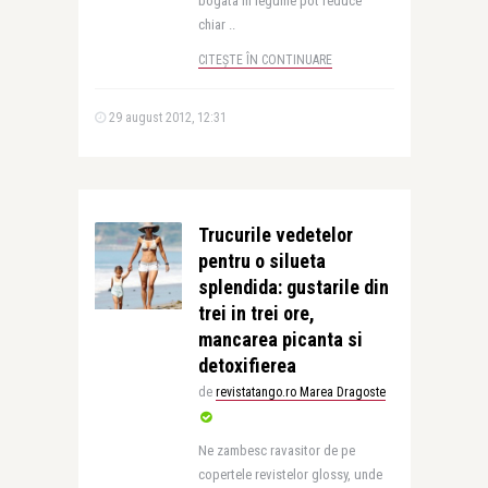
bogata in legume pot reduce
chiar ..
CITEȘTE ÎN CONTINUARE
29 august 2012, 12:31
Trucurile vedetelor
pentru o silueta
splendida: gustarile din
trei in trei ore,
mancarea picanta si
detoxifierea
de
revistatango.ro Marea Dragoste
Ne zambesc ravasitor de pe
copertele revistelor glossy, unde