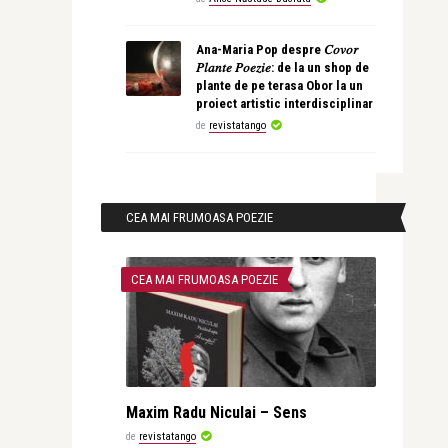
Ana-Maria Pop despre 𝐶𝑜𝑣𝑜𝑟
𝑃𝑙𝑎𝑛𝑡𝑒 𝑃𝑜𝑒𝑧𝑖𝑒: de la un shop de
plante de pe terasa Obor la un
proiect artistic interdisciplinar
de
revistatango
CEA MAI FRUMOASA POEZIE
CEA MAI FRUMOASA POEZIE
Maxim Radu Niculai – Sens
de
revistatango