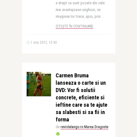
e drept ca sunt pozate din cele
mai avantajoase unghiuri, iar
imaginea lor trece, apoi, prin ..
CITEȘTE ÎN CONTINUARE
1 mai 2012, 13:43
Carmen Bruma
lanseaza o carte si un
DVD: Vor fi solutii
concrete, eficiente si
ieftine care sa te ajute
sa slabesti si sa fii in
forma
de
revistatango.ro Marea Dragoste