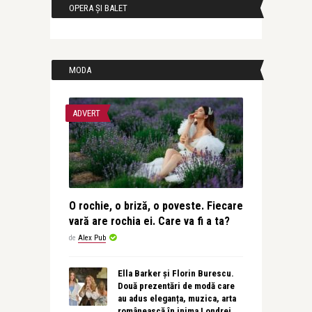
OPERA ȘI BALET
MODA
ADVERT
O rochie, o briză, o poveste. Fiecare
vară are rochia ei. Care va fi a ta?
de
Alex Pub
Ella Barker și Florin Burescu.
Două prezentări de modă care
au adus eleganța, muzica, arta
românească în inima Londrei