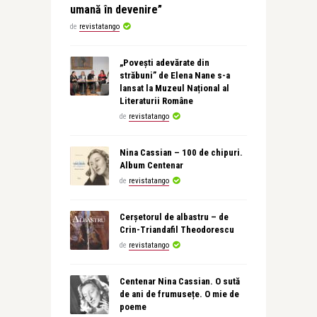
umană în devenire”
de
revistatango
„Povești adevărate din
străbuni” de Elena Nane s-a
lansat la Muzeul Național al
Literaturii Române
de
revistatango
Nina Cassian – 100 de chipuri.
Album Centenar
de
revistatango
Cerșetorul de albastru – de
Crin-Triandafil Theodorescu
de
revistatango
Centenar Nina Cassian. O sută
de ani de frumusețe. O mie de
poeme