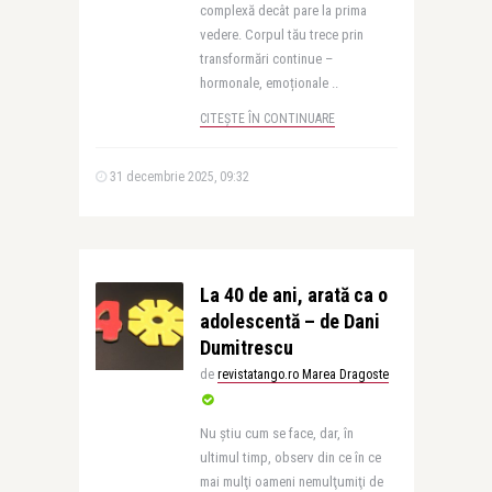
complexă decât pare la prima
vedere. Corpul tău trece prin
transformări continue –
hormonale, emoționale ..
CITEȘTE ÎN CONTINUARE
31 decembrie 2025, 09:32
La 40 de ani, arată ca o
adolescentă – de Dani
Dumitrescu
de
revistatango.ro Marea Dragoste
Nu ştiu cum se face, dar, în
ultimul timp, observ din ce în ce
mai mulţi oameni nemulţumiţi de