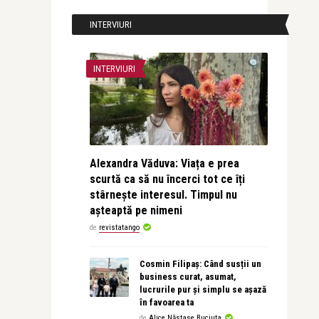
INTERVIURI
INTERVIURI
Alexandra Văduva: Viața e prea
scurtă ca să nu încerci tot ce îți
stârnește interesul. Timpul nu
așteaptă pe nimeni
de
revistatango
Cosmin Filipaș: Când susții un
business curat, asumat,
lucrurile pur și simplu se așază
în favoarea ta
de
Alice Năstase Buciuta