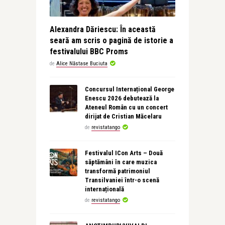
Alexandra Dăriescu: În această
seară am scris o pagină de istorie a
festivalului BBC Proms
de
Alice Năstase Buciuta
Concursul Internațional George
Enescu 2026 debutează la
Ateneul Român cu un concert
dirijat de Cristian Măcelaru
de
revistatango
Festivalul ICon Arts – Două
săptămâni în care muzica
transformă patrimoniul
Transilvaniei într-o scenă
internațională
de
revistatango