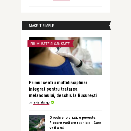
MAKE IT SIMPLE
FRUMUSETE SI SANATATE
Primul centru multidisciplinar
integrat pentru tratarea
melanomului, deschis la București
de
revistatango
O rochie, o briză, o poveste.
Fiecare vară are rochia ei. Care
va fi a ta?