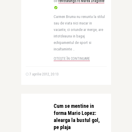
de
revistatango.ro Marea Dragoste
Carmen Bruma nu renunta la stilul
sau de viata nici macar in
vacante, ci oriunde ar merge, are
intotdeauna in bagaj
echipamentul de sport si
incaltaminte ..
CITEȘTE ÎN CONTINUARE
7 aprilie 2012, 20:13
Cum se mentine in
forma Mario Lopez:
alearga la bustul gol,
pe plaja