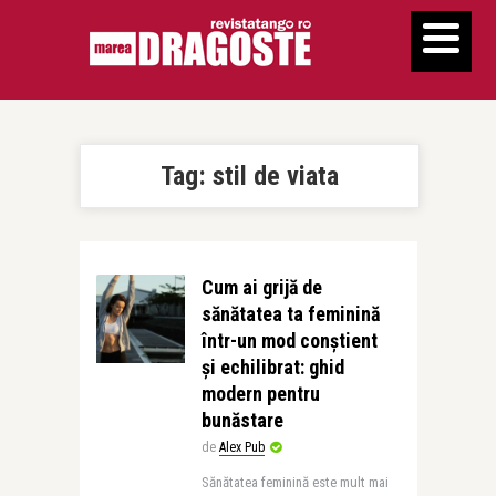
Tag:
stil de viata
Cum ai grijă de
sănătatea ta feminină
într-un mod conștient
și echilibrat: ghid
modern pentru
bunăstare
de
Alex Pub
Sănătatea feminină este mult mai