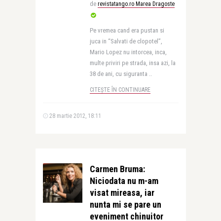
de
revistatango.ro Marea Dragoste
Pe vremea cand era pustan si
juca in “Salvati de clopotel”,
Mario Lopez nu intorcea, inca,
multe priviri pe strada, insa azi, la
38 de ani, cu siguranta ..
CITEȘTE ÎN CONTINUARE
28 martie 2012, 18:11
Carmen Bruma:
Niciodata nu m-am
visat mireasa, iar
nunta mi se pare un
eveniment chinuitor