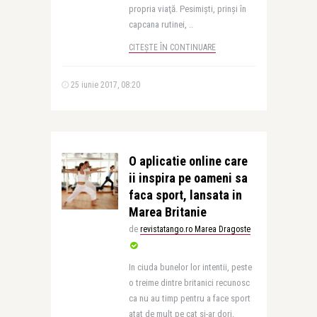
propria viaţă. Pesimişti, prinşi în
capcana rutinei, ..
CITEȘTE ÎN CONTINUARE
25 iunie 2017, 08:20
O aplicatie online care
ii inspira pe oameni sa
faca sport, lansata in
Marea Britanie
de
revistatango.ro Marea Dragoste
In ciuda bunelor lor intentii, peste
o treime dintre britanici recunosc
ca nu au timp pentru a face sport
atat de mult pe cat si-ar dori.