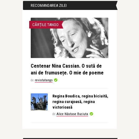
RECOMANDAREA ZILEI
CĂRȚILE TANGO
Centenar Nina Cassian. O sută de
ani de frumusețe. O mie de poeme
de
revistatango
Regina Boudica, regina biciuită,
regina curajoasă, regina
victorioasă
de
Alice Năstase Buciuta