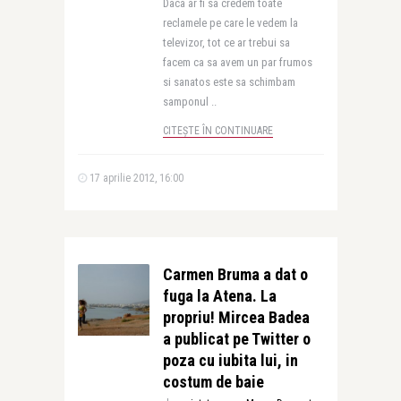
Daca ar fi sa credem toate
reclamele pe care le vedem la
televizor, tot ce ar trebui sa
facem ca sa avem un par frumos
si sanatos este sa schimbam
samponul ..
CITEȘTE ÎN CONTINUARE
17 aprilie 2012, 16:00
Carmen Bruma a dat o
fuga la Atena. La
propriu! Mircea Badea
a publicat pe Twitter o
poza cu iubita lui, in
costum de baie