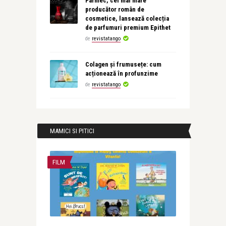
Farmec, cel mai mare
producător român de
cosmetice, lansează colecția
de parfumuri premium Epithet
de
revistatango
Colagen și frumusețe: cum
acționează în profunzime
de
revistatango
MAMICI SI PITICI
FILM