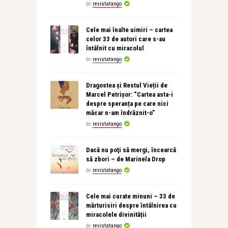
de
revistatango
Cele mai înalte uimiri – cartea
celor 33 de autori care s-au
întâlnit cu miracolul
de
revistatango
Dragostea și Restul Vieții de
Marcel Petrișor: “Cartea asta-i
despre speranța pe care nici
măcar n-am îndrăznit-o”
de
revistatango
Dacă nu poţi să mergi, încearcă
să zbori – de Marinela Drop
de
revistatango
Cele mai curate minuni – 33 de
mărturisiri despre întâlnirea cu
miracolele divinității
de
revistatango