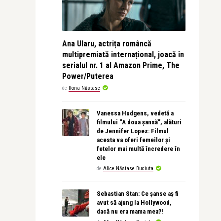
Ana Ularu, actrița româncă
multipremiată internațional, joacă în
serialul nr. 1 al Amazon Prime, The
Power/Puterea
de
Ilona Năstase
Vanessa Hudgens, vedetă a
filmului “A doua șansă”, alături
de Jennifer Lopez: Filmul
acesta va oferi femeilor și
fetelor mai multă încredere în
ele
de
Alice Năstase Buciuta
Sebastian Stan: Ce șanse aș fi
avut să ajung la Hollywood,
dacă nu era mama mea?!