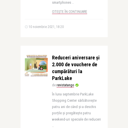
smartphones ..
CITEȘTE ÎN CONTINUARE
10 noiembrie 2021, 18:20
Reduceri aniversare și
2.000 de vouchere de
cumpărături la
ParkLake
de
revistatango
În luna septembrie ParkLake
Shopping Center sărbătorește
patru ani de când și-a deschis
porțile și pregătește patru
weekend-uri speciale de reduceri
..