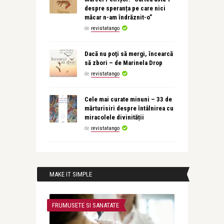
despre speranța pe care nici
măcar n-am îndrăznit-o”
de
revistatango
Dacă nu poţi să mergi, încearcă
să zbori – de Marinela Drop
de
revistatango
Cele mai curate minuni – 33 de
mărturisiri despre întâlnirea cu
miracolele divinității
de
revistatango
MAKE IT SIMPLE
FRUMUSETE SI SANATATE