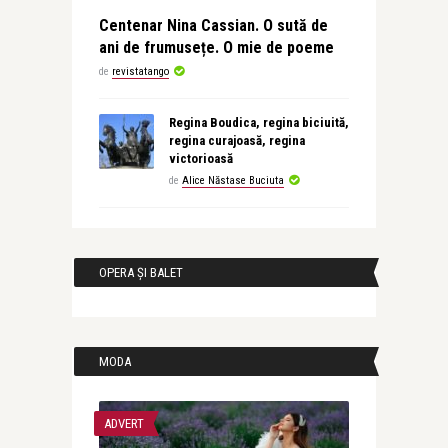
Centenar Nina Cassian. O sută de
ani de frumusețe. O mie de poeme
de
revistatango
Regina Boudica, regina biciuită,
regina curajoasă, regina
victorioasă
de
Alice Năstase Buciuta
OPERA ȘI BALET
MODA
ADVERT