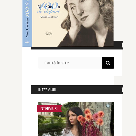
CAUTĂ ÎN SITE
INTERVIURI
INTERVIURI