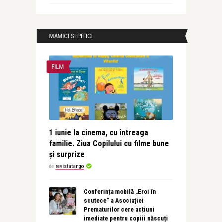
MAMICI SI PITICI
FILM
1 iunie la cinema, cu întreaga
familie. Ziua Copilului cu filme bune
și surprize
de
revistatango
Conferința mobilă „Eroi în
scutece” a Asociației
Prematurilor cere acțiuni
imediate pentru copiii născuți