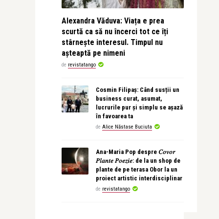
Alexandra Văduva: Viața e prea
scurtă ca să nu încerci tot ce îți
stârnește interesul. Timpul nu
așteaptă pe nimeni
de
revistatango
Cosmin Filipaș: Când susții un
business curat, asumat,
lucrurile pur și simplu se așază
în favoarea ta
de
Alice Năstase Buciuta
Ana-Maria Pop despre 𝐶𝑜𝑣𝑜𝑟
𝑃𝑙𝑎𝑛𝑡𝑒 𝑃𝑜𝑒𝑧𝑖𝑒: de la un shop de
plante de pe terasa Obor la un
proiect artistic interdisciplinar
de
revistatango