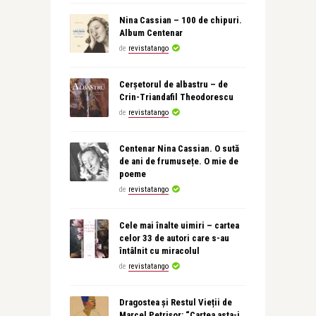
Nina Cassian – 100 de chipuri.
Album Centenar
de
revistatango
Cerșetorul de albastru – de
Crin-Triandafil Theodorescu
de
revistatango
Centenar Nina Cassian. O sută
de ani de frumusețe. O mie de
poeme
de
revistatango
Cele mai înalte uimiri – cartea
celor 33 de autori care s-au
întâlnit cu miracolul
de
revistatango
Dragostea și Restul Vieții de
Marcel Petrișor: “Cartea asta-i