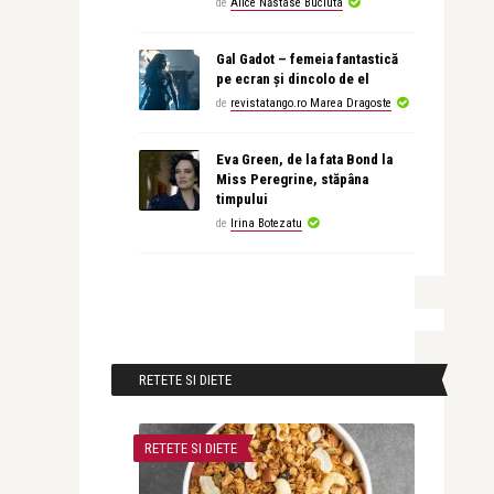
de
Alice Năstase Buciuta
Gal Gadot – femeia fantastică
pe ecran și dincolo de el
de
revistatango.ro Marea Dragoste
Eva Green, de la fata Bond la
Miss Peregrine, stăpâna
timpului
de
Irina Botezatu
RETETE SI DIETE
RETETE SI DIETE