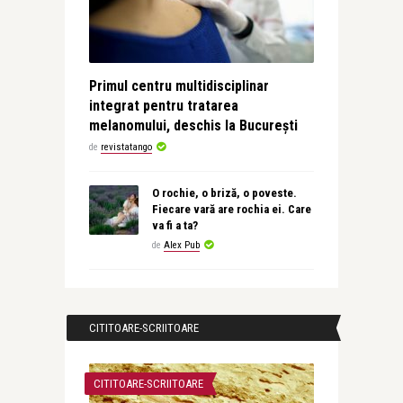
Primul centru multidisciplinar
integrat pentru tratarea
melanomului, deschis la București
de
revistatango
O rochie, o briză, o poveste.
Fiecare vară are rochia ei. Care
va fi a ta?
de
Alex Pub
CITITOARE-SCRIITOARE
CITITOARE-SCRIITOARE