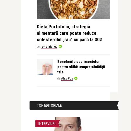
Dieta Portofoliu, strategia
alimentară care poate reduce
colesterolul „rău” cu până la 30%
de
revistatango
Beneficiile suplimentelor
pentru slăbit asupra sănătății
tale
de
Alex Pub
TOP EDITORIALE
INTERVIURI