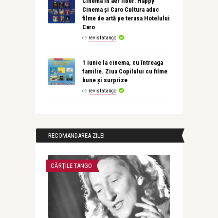
Cinema în aer liber: Happy
Cinema și Caro Cultura aduc
filme de artă pe terasa Hotelului
Caro
de
revistatango
1 iunie la cinema, cu întreaga
familie. Ziua Copilului cu filme
bune și surprize
de
revistatango
RECOMANDAREA ZILEI
CĂRȚILE TANGO