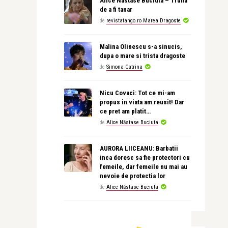
Alice Nastase Buciuta – Trufia
de a fi tanar
de
revistatango.ro Marea Dragoste
Malina Olinescu s-a sinucis,
dupa o mare si trista dragoste
de
Simona Catrina
Nicu Covaci: Tot ce mi-am
propus in viata am reusit! Dar
ce pret am platit…
de
Alice Năstase Buciuta
AURORA LIICEANU: Barbatii
inca doresc sa fie protectori cu
femeile, dar femeile nu mai au
nevoie de protectia lor
de
Alice Năstase Buciuta