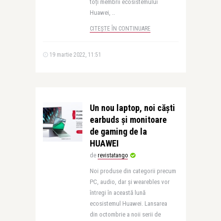
toți membrii ecosistemului
Huawei, ..
CITEȘTE ÎN CONTINUARE
19 martie 2022, 11:51
Un nou laptop, noi căști
earbuds și monitoare
de gaming de la
HUAWEI
de
revistatango
Noi produse din categorii precum
PC, audio, dar și wearebles vor
întregi în această lună
ecosistemul Huawei. Lansarea
din octombrie a noii serii de