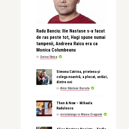
Radu Banciu: Ilie Nastase s-a facut
de ras peste tot, Hagi spune numai
tampenii, Andreea Raicu era ca
Monica Columbeanu
de
Corina Stoica
Simona Catrina, prietena și
colega noastră, a plecat, astăzi,
dintre noi
de
Alice Năstase Buciuta
Then & Now – Mihaela
Radulescu
de
revistatango.ro Marea Dragoste