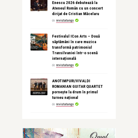
Enescu 2026 debutează la
Ateneul Român cu un concert
dirijat de Cristian Măcelaru
de
revistatango
Festivalul ICon Arts – Două
săptămâni în care muzica
transformă patrimoniul
Transilvaniei într-o scenă
internațională
de
revistatango
ANOTIMPURI/VIVALDI
ROMANIAN GUITAR QUARTET
pornește la drum în primul
turneu național
de
revistatango