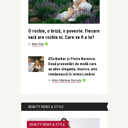
O rochie, o briză, o poveste. Fiecare
vară are rochia ei. Care va fi a ta?
de
Alex Pub
Ella Barker și Florin Burescu.
Două prezentări de modă care
au adus eleganța, muzica, arta
românească în inima Londrei
de
Alice Năstase Buciuta
BEAUTY NEWS & STYLE
BEAUTY NEWS & STYLE