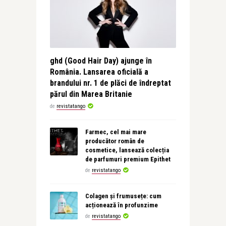
ghd (Good Hair Day) ajunge în
România. Lansarea oficială a
brandului nr. 1 de plăci de îndreptat
părul din Marea Britanie
de
revistatango
Farmec, cel mai mare
producător român de
cosmetice, lansează colecția
de parfumuri premium Epithet
de
revistatango
Colagen și frumusețe: cum
acționează în profunzime
de
revistatango