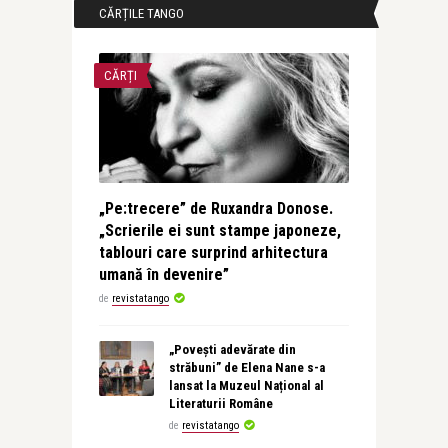
CĂRȚILE TANGO
CĂRȚI
„Pe:trecere” de Ruxandra Donose.
„Scrierile ei sunt stampe japoneze,
tablouri care surprind arhitectura
umană în devenire”
de
revistatango
„Povești adevărate din
străbuni” de Elena Nane s-a
lansat la Muzeul Național al
Literaturii Române
de
revistatango