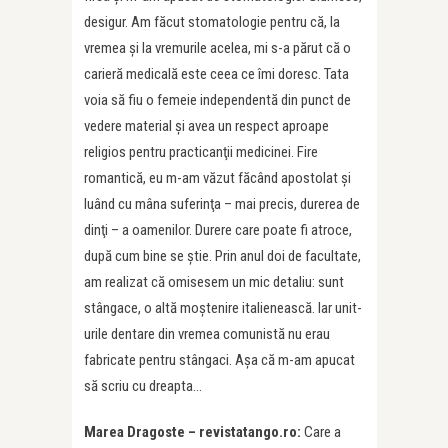
desigur. Am făcut stomatologie pentru că, la
vremea şi la vremurile acelea, mi s-a părut că o
carieră medicală este ceea ce îmi doresc. Tata
voia să fiu o femeie independentă din punct de
vedere material şi avea un respect aproape
religios pentru practicanţii medicinei. Fire
romantică, eu m-am văzut făcând apostolat şi
luând cu mâna suferinţa – mai precis, durerea de
dinţi – a oamenilor. Durere care poate fi atroce,
după cum bine se ştie. Prin anul doi de facultate,
am realizat că omisesem un mic detaliu: sunt
stângace, o altă moştenire italienească. Iar unit-
urile dentare din vremea comunistă nu erau
fabricate pentru stângaci. Aşa că m-am apucat
să scriu cu dreapta…
Marea Dragoste – revistatango.ro:
Care a