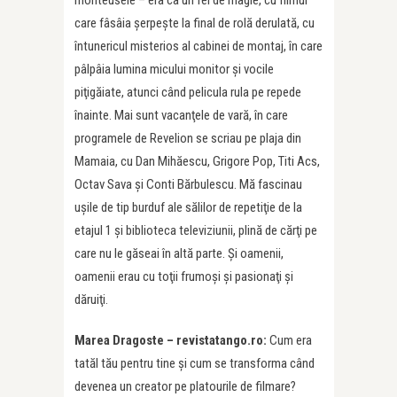
monteusele – era ca un fel de magie, cu filmul
care fâsâia şerpeşte la final de rolă derulată, cu
întunericul misterios al cabinei de montaj, în care
pâlpâia lumina micului monitor şi vocile
piţigăiate, atunci când pelicula rula pe repede
înainte. Mai sunt vacanţele de vară, în care
programele de Revelion se scriau pe plaja din
Mamaia, cu Dan Mihăescu, Grigore Pop, Titi Acs,
Octav Sava şi Conti Bărbulescu. Mă fascinau
uşile de tip burduf ale sălilor de repetiţie de la
etajul 1 şi biblioteca televiziunii, plină de cărţi pe
care nu le găseai în altă parte. Şi oamenii,
oamenii erau cu toţii frumoşi şi pasionaţi şi
dăruiţi.
Marea Dragoste – revistatango.ro:
Cum era
tatăl tău pentru tine și cum se transforma când
devenea un creator pe platourile de filmare?