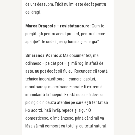
de unt deasupra. Frică nu îmi este decât pentru
cei dragi.
Marea Dragoste – revistatango.ro:
Cum te
pregătești pentru acest proiect, pentru fiecare
apariție? De unde îți iei și lumina și energia?
Smaranda Vornicu:
Mă documentez, mă
odihnesc – pe cât pot – şi mă rog. În afară de
asta, nu pot decât să fiu eu. Recunosc că toată
tehnica înconjurătoare – camere, cabluri,
monitoare şi microfoane – poate fi extrem de
intimidantă la început. Există riscul să devii un
pic rigid din cauza atenţiei pe care eşti tentat să
i-o acorzi, însă învăţ, repede şi sigur. O
domesticesc, o îmblânzesc, până când mă va
lăsa să mă comport cu totul şi cu totul natural.