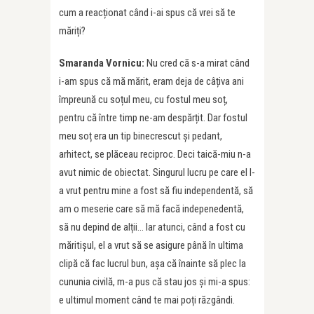
cum a reacționat când i-ai spus că vrei să te
măriți?
Smaranda Vornicu:
Nu cred că s-a mirat când
i-am spus că mă mărit, eram deja de câțiva ani
împreună cu soțul meu, cu fostul meu soț,
pentru că între timp ne-am despărțit. Dar fostul
meu soț era un tip binecrescut și pedant,
arhitect, se plăceau reciproc. Deci taică-miu n-a
avut nimic de obiectat. Singurul lucru pe care el l-
a vrut pentru mine a fost să fiu independentă, să
am o meserie care să mă facă indepenedentă,
să nu depind de alții… Iar atunci, când a fost cu
măritișul, el a vrut să se asigure până în ultima
clipă că fac lucrul bun, așa că înainte să plec la
cununia civilă, m-a pus că stau jos și mi-a spus:
e ultimul moment când te mai poți răzgândi.