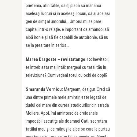
prietenia, afinitățile, să îți placă să mănânci
aceleași lucruri și în aceleași locuri, să ai același
gen de simț al umorului… Umorul mi se pare
capital într-o relație, e important ca amândoi să
aibă ironie și să fie capabili de autoironie, să nu
se ia prea tare în serios…
Marea Dragoste – revistatango.ro:
Inevitabil,
te întreb asta mai întâi: mergeai cu tatăl tău în
televiziune? Cum vedeai totul cu ochi de copil?
Smaranda Vornicu:
Mergeam, desigur. Cred că
una dintre primele mele amintiri este legată de
dudul cel mare din curtea studiourilor din strada
Moliere. Apoi, îmi amintesc de creioanele
impecabil ascutiţe ale doamnei Cati, secretara
tatălui meu şi de mănuşile albe pe care le purtau