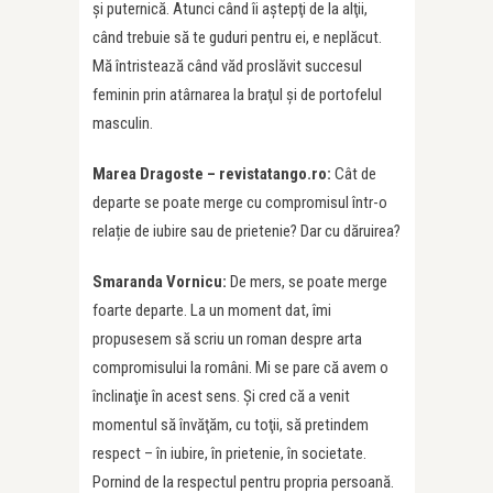
şi puternică. Atunci când îi aştepţi de la alţii,
când trebuie să te guduri pentru ei, e neplăcut.
Mă întristează când văd proslăvit succesul
feminin prin atârnarea la braţul şi de portofelul
masculin.
Marea Dragoste – revistatango.ro:
Cât de
departe se poate merge cu compromisul într-o
relație de iubire sau de prietenie? Dar cu dăruirea?
Smaranda Vornicu:
De mers, se poate merge
foarte departe. La un moment dat, îmi
propusesem să scriu un roman despre arta
compromisului la români. Mi se pare că avem o
înclinaţie în acest sens. Şi cred că a venit
momentul să învăţăm, cu toţii, să pretindem
respect – în iubire, în prietenie, în societate.
Pornind de la respectul pentru propria persoană.