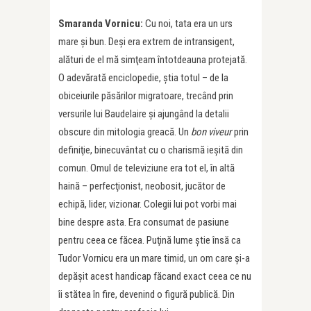
Smaranda Vornicu:
Cu noi, tata era un urs
mare şi bun. Deşi era extrem de intransigent,
alături de el mă simţeam întotdeauna protejată.
O adevărată enciclopedie, ştia totul – de la
obiceiurile păsărilor migratoare, trecând prin
versurile lui Baudelaire şi ajungând la detalii
obscure din mitologia greacă. Un
bon viveur
prin
definiţie, binecuvântat cu o charismă ieşită din
comun. Omul de televiziune era tot el, în altă
haină – perfecţionist, neobosit, jucător de
echipă, lider, vizionar. Colegii lui pot vorbi mai
bine despre asta. Era consumat de pasiune
pentru ceea ce făcea. Puţină lume ştie însă ca
Tudor Vornicu era un mare timid, un om care şi-a
depăşit acest handicap făcand exact ceea ce nu
îi stătea în fire, devenind o figură publică. Din