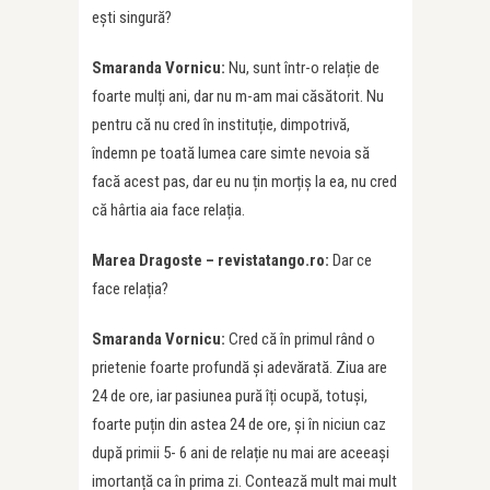
ești singură?
Smaranda Vornicu:
Nu, sunt într-o relație de
foarte mulți ani, dar nu m-am mai căsătorit. Nu
pentru că nu cred în instituție, dimpotrivă,
îndemn pe toată lumea care simte nevoia să
facă acest pas, dar eu nu țin morțiș la ea, nu cred
că hârtia aia face relația.
Marea Dragoste – revistatango.ro:
Dar ce
face relația?
Smaranda Vornicu:
Cred că în primul rând o
prietenie foarte profundă și adevărată. Ziua are
24 de ore, iar pasiunea pură îți ocupă, totuși,
foarte puțin din astea 24 de ore, și în niciun caz
după primii 5- 6 ani de relație nu mai are aceeași
imortanță ca în prima zi. Contează mult mai mult