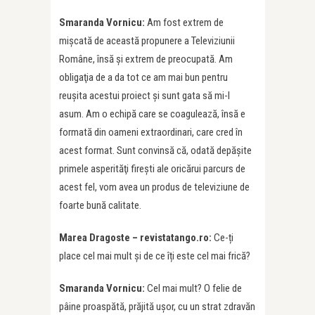
Smaranda Vornicu:
Am fost extrem de
mişcată de această propunere a Televiziunii
Române, însă şi extrem de preocupată. Am
obligaţia de a da tot ce am mai bun pentru
reuşita acestui proiect şi sunt gata să mi-l
asum. Am o echipă care se coagulează, însă e
formată din oameni extraordinari, care cred în
acest format. Sunt convinsă că, odată depăşite
primele asperităţi fireşti ale oricărui parcurs de
acest fel, vom avea un produs de televiziune de
foarte bună calitate.
Marea Dragoste – revistatango.ro:
Ce-ți
place cel mai mult și de ce îți este cel mai frică?
Smaranda Vornicu:
Cel mai mult? O felie de
pâine proaspătă, prăjită uşor, cu un strat zdravăn