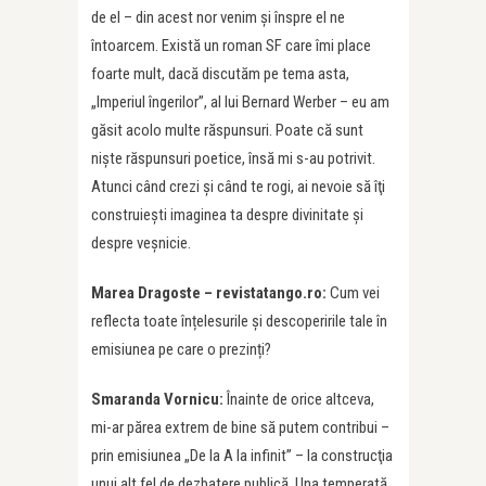
de el – din acest nor venim şi înspre el ne
întoarcem. Există un roman SF care îmi place
foarte mult, dacă discutăm pe tema asta,
„Imperiul îngerilor”, al lui Bernard Werber – eu am
găsit acolo multe răspunsuri. Poate că sunt
nişte răspunsuri poetice, însă mi s-au potrivit.
Atunci când crezi şi când te rogi, ai nevoie să îţi
construieşti imaginea ta despre divinitate şi
despre veşnicie.
Marea Dragoste – revistatango.ro:
Cum vei
reflecta toate înțelesurile și descoperirile tale în
emisiunea pe care o prezinți?
Smaranda Vornicu:
Înainte de orice altceva,
mi-ar părea extrem de bine să putem contribui –
prin emisiunea „De la A la infinit” – la construcţia
unui alt fel de dezbatere publică. Una temperată,