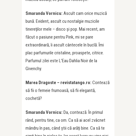
Smaranda Vornicu:
Ascult cam orice muzică
bună. Evident, ascult cu nostalgie muzicile
tinereţilor mele – disco şi pop. Mai recent, am
făcut o pasiune pentru Pink, mi se pare
extraordinară, îi ascult cântecele în buclă. Îmi
plac parfumurile cristaline, proaspete, citrice.
Parfumul zilei este L’Eau Dahlia Noir de la
Givenchy.
Marea Dragoste – revistatango.ro:
Contează
să fii o femeie frumoasă, să fii elegantă,
cochetă?
Smaranda Vornicu:
Da, contează. În primul
rând, pentru tine, ca om. Ca să ai acel zvâcnet
mândru în pas, când ştii că arăţi bine. Ca să te