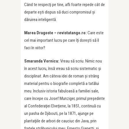
Când te respecţi pe tine, afli foarte repede cât de
departe eşti dispus să duci compromisul şi
dăruirea inteligentă.
Marea Dragoste – revistatango.ro:
Care este
cel mai important lucru pe care îți dorești să îl
faci în viitor?
Smaranda Vornicu:
Vreau să scriu. Nimic nou
în acest lucru, însă vreau să scriu sistematic şi
disciplinat. Am câteva idei de roman şi strâng
material pentru o biografie completă a tatălui
meu. Inclusiv istoria fabuloasă a familiei sale,
care începe cu Josef Munziger, primul preşedinte
al Confederaţiei Elveţiene, la 1851, continuă cu
un pasha de Djibouti, pe la 1871, ajunge pe
plantaţiile de arbori de cauciuc din Java, prin
fratele străbunicului meu, Ernesto Gianetti, şi