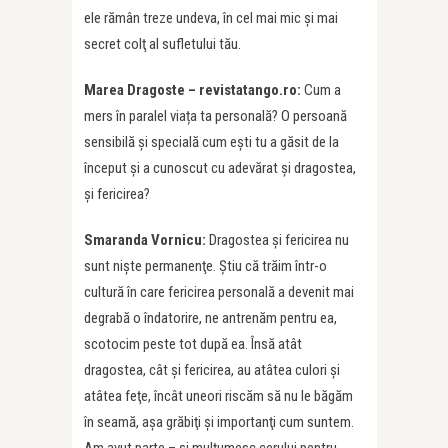
ele rămân treze undeva, în cel mai mic şi mai
secret colţ al sufletului tău.
Marea Dragoste – revistatango.ro:
Cum a
mers în paralel viața ta personală? O persoană
sensibilă și specială cum ești tu a găsit de la
început și a cunoscut cu adevărat și dragostea,
și fericirea?
Smaranda Vornicu:
Dragostea şi fericirea nu
sunt nişte permanenţe. Ştiu că trăim într-o
cultură în care fericirea personală a devenit mai
degrabă o îndatorire, ne antrenăm pentru ea,
scotocim peste tot după ea. Însă atât
dragostea, cât şi fericirea, au atâtea culori şi
atâtea feţe, încât uneori riscăm să nu le băgăm
în seamă, aşa grăbiţi şi importanţi cum suntem.