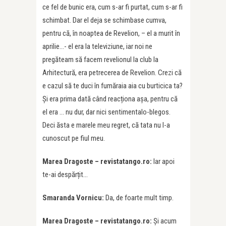
ce fel de bunic era, cum s-ar fi purtat, cum s-ar fi
schimbat. Dar el deja se schimbase cumva,
pentru că, în noaptea de Revelion, – el a murit în
aprilie…- el era la televiziune, iar noi ne
pregăteam să facem revelionul la club la
Arhitectură, era petrecerea de Revelion. Crezi că
e cazul să te duci în fumăraia aia cu burticica ta?
Și era prima dată când reacționa așa, pentru că
el era … nu dur, dar nici sentimentalo-blegos.
Deci ăsta e marele meu regret, că tata nu l-a
cunoscut pe fiul meu.
Marea Dragoste – revistatango.ro:
Iar apoi
te-ai despărțit…
Smaranda Vornicu:
Da, de foarte mult timp.
Marea Dragoste – revistatango.ro:
Și acum