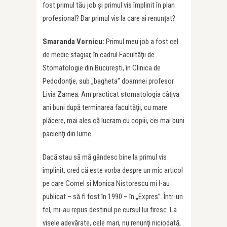
fost primul tău job și primul vis împlinit în plan
profesional? Dar primul vis la care ai renunțat?
Smaranda Vornicu:
Primul meu job a fost cel
de medic stagiar, în cadrul Facultăţii de
Stomatologie din Bucureşti, în Clinica de
Pedodonţie, sub „bagheta” doamnei profesor
Livia Zarnea. Am practicat stomatologia câţiva
ani buni după terminarea facultăţii, cu mare
plăcere, mai ales că lucram cu copiii, cei mai buni
pacienţi din lume.
Dacă stau să mă gândesc bine la primul vis
împlinit, cred că este vorba despre un mic articol
pe care Cornel şi Monica Nistorescu mi l-au
publicat – să fi fost în 1990 – în „Expres”. Într-un
fel, mi-au repus destinul pe cursul lui firesc. La
visele adevărate, cele mari, nu renunţi niciodată,