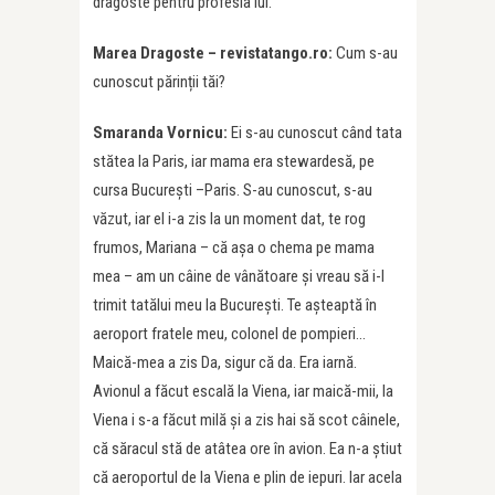
dragoste pentru profesia lui.
Marea Dragoste – revistatango.ro:
Cum s-au
cunoscut părinții tăi?
Smaranda Vornicu:
Ei s-au cunoscut când tata
stătea la Paris, iar mama era stewardesă, pe
cursa București –Paris. S-au cunoscut, s-au
văzut, iar el i-a zis la un moment dat, te rog
frumos, Mariana – că așa o chema pe mama
mea – am un câine de vânătoare și vreau să i-l
trimit tatălui meu la București. Te așteaptă în
aeroport fratele meu, colonel de pompieri…
Maică-mea a zis Da, sigur că da. Era iarnă.
Avionul a făcut escală la Viena, iar maică-mii, la
Viena i s-a făcut milă și a zis hai să scot câinele,
că săracul stă de atâtea ore în avion. Ea n-a știut
că aeroportul de la Viena e plin de iepuri. Iar acela