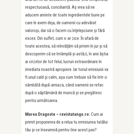
respectuoasă, conciliantă. Aş vrea să ne
aducem aminte de toate ingredientele bune pe
care le avem deja, de oamenii cu adevărat
valoroşi, dar să o facem cu înţelepciune şi fără
exces. Din suflet, cum s-ar zice. În afară de
toate acestea, să reînvăţăm să privim în jur şi să
descoperim că se întâmplă şi astăzi, în anii ăştia
ai crizelor de tot felul, lucruri extraordinare în
imediata noastră apropiere. Iar tonul emisiunii va
fi unul cald şi calm, aşa cum trebuie să fie într-o
sâmbătă după-amiaza, când oamenii se refac
după o săptămână de muncă şi se pregătesc
pentru următoarea.
Marea Dragoste – revistatango.ro:
Cum ai
primit propunerea de a relua tu emisiunea tatălui
tău și ce înseamnă pentru tine acest pas?