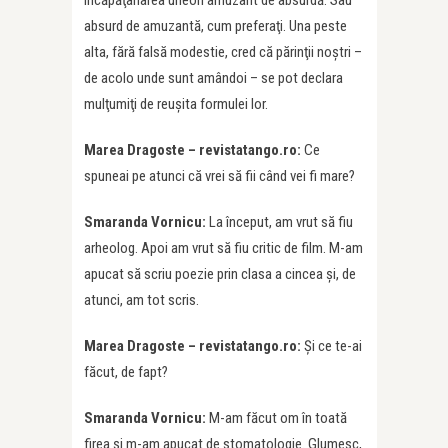
încăpăţânarea uneori amuzant de absurdă. Sau
absurd de amuzantă, cum preferaţi. Una peste
alta, fără falsă modestie, cred că părinţii noştri –
de acolo unde sunt amândoi – se pot declara
mulţumiţi de reuşita formulei lor.
Marea Dragoste – revistatango.ro:
Ce
spuneai pe atunci că vrei să fii când vei fi mare?
Smaranda Vornicu:
La început, am vrut să fiu
arheolog. Apoi am vrut să fiu critic de film. M-am
apucat să scriu poezie prin clasa a cincea şi, de
atunci, am tot scris.
Marea Dragoste – revistatango.ro:
Și ce te-ai
făcut, de fapt?
Smaranda Vornicu:
M-am făcut om în toată
firea şi m-am apucat de stomatologie. Glumesc,