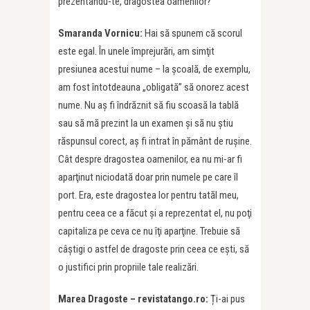
prezentându-te, dragostea oamenilor?
Smaranda Vornicu:
Hai să spunem că scorul
este egal. În unele împrejurări, am simţit
presiunea acestui nume – la şcoală, de exemplu,
am fost întotdeauna „obligată” să onorez acest
nume. Nu aş fi îndrăznit să fiu scoasă la tablă
sau să mă prezint la un examen şi să nu ştiu
răspunsul corect, aş fi intrat în pământ de ruşine.
Cât despre dragostea oamenilor, ea nu mi-ar fi
aparţinut niciodată doar prin numele pe care îl
port. Era, este dragostea lor pentru tatăl meu,
pentru ceea ce a făcut şi a reprezentat el, nu poţi
capitaliza pe ceva ce nu îţi aparţine. Trebuie să
câştigi o astfel de dragoste prin ceea ce eşti, să
o justifici prin propriile tale realizări.
Marea Dragoste – revistatango.ro:
Ți-ai pus