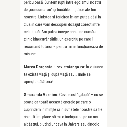
periculoasă. Suntem rupţi între egoismul nostru
de „consumatori” şi bucăţile angelice ale firii
noastre. Liniştea şi fericirea le-am putea găsi în
ziua în care vom descoperi dozajul corect între
cele două. Am putea începe prin a ne număra
zilnic binecuvântările, un exerciţiu pe care îl
recomand tuturor – pentru mine funcţionează de
minune.
Marea Dragoste – revistatango.ro:
În viziunea
ta există viață și după viață sau… unde se
oprește călătoria?
Smaranda Vornicu:
Ceva există „după” – nu se
poate ca toată această energie pe care o
cuprindem în minţile şi în sufletele noastre să fie
risipită. Îmi place să mi-o închipui ca pe un nor
albăstrui, plutind undeva în Univers sau dincolo