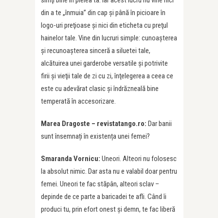
simţi bine în pielea ta. Iar acest lucru nu vine nici
din a te „înmuia” din cap şi până în picioare în
logo-uri preţioase şi nici din eticheta cu preţul
hainelor tale. Vine din lucruri simple: cunoaşterea
şi recunoaşterea sinceră a siluetei tale,
alcătuirea unei garderobe versatile şi potrivite
firii şi vieţii tale de zi cu zi, înţelegerea a ceea ce
este cu adevărat clasic şi îndrăzneală bine
temperată în accesorizare.
Marea Dragoste – revistatango.ro:
Dar banii
sunt însemnați în existența unei femei?
Smaranda Vornicu:
Uneori. Alteori nu folosesc
la absolut nimic. Dar asta nu e valabil doar pentru
femei. Uneori te fac stăpân, alteori sclav –
depinde de ce parte a baricadei te afli. Când îi
produci tu, prin efort onest şi demn, te fac liberă