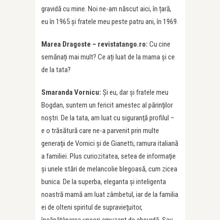
gravidă cu mine. Noi ne-am născut aici, în țară,
eu în 1965 și fratele meu peste patru ani, în 1969.
Marea Dragoste – revistatango.ro:
Cu cine
semănați mai mult? Ce ați luat de la mama și ce
de la tata?
Smaranda Vornicu:
Şi eu, dar şi fratele meu
Bogdan, suntem un fericit amestec al părinţilor
noştri. De la tata, am luat cu siguranţă profilul –
e o trăsătură care ne-a parvenit prin multe
generaţii de Vornici şi de Gianetti, ramura italiană
a familiei. Plus curiozitatea, setea de informaţie
şi unele stări de melancolie blegoasă, cum zicea
bunica. De la superba, eleganta şi inteligenta
noastră mamă am luat zâmbetul, iar de la familia
ei de olteni spiritul de supravieţuitor,