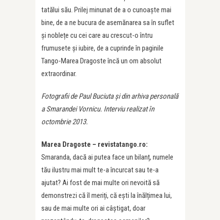
tatălui său. Prilej minunat de a o cunoaște mai
bine, de a ne bucura de asemănarea sa în suflet
și noblețe cu cei care au crescut-o întru
frumusete și iubire, de a cuprinde în paginile
Tango-Marea Dragoste încă un om absolut
extraordinar.
Fotografii de Paul Buciuta și din arhiva personală
a Smarandei Vornicu. Interviu realizat în
octombrie 2013.
Marea Dragoste – revistatango.ro:
Smaranda, dacă ai putea face un bilanț, numele
tău ilustru mai mult te-a încurcat sau te-a
ajutat? Ai fost de mai multe ori nevoită să
demonstrezi că îl meriți, că ești la înălțimea lui,
sau de mai multe ori ai câștigat, doar