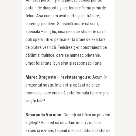
Am avut parte – şi mulţumesc cerului pentru
asta – de dragoste şi de fericire în mii şi mii de
feluri. Aşa cum am avut parte şi de trădare,
durere şi pierdere. Sensibilă poate că sunt,
specială – nu ştiu, însă ceea ce ştiu este că nu
poţi spera într-o permanentă stare de exaltare,
de plutire vesnică. Fericirea ţi-o construieşti pe
cărămizi trainice, care se numesc prietenie,
umor, loialitate, bun simţ şi responsabilitate.
Marea Dragoste – revistatango.ro:
Acum, în
prezentul nostru înțelept și apăsat de crize
mondiale, care crezi că este formula fericirii și a
liniștii tale?
Smaranda Vornicu:
Credeţi că trăim un prezent
înţelept? Eu cred că ne aflăm într-o zonă de
exces şi ezitare, făcând o echilibristică destul de