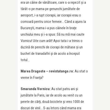
era un câine de vânătoare, care s-a repezit și a
târât-o pe mama pe genunchi jumătate de
aeroport, i-a rupt ciorapii, iar ciorapii erau o
comoară pentru orice femeie… Când a ajuns la
București, mama i-a pus câinele în brațe
unchiului meu și i-a spus: Să nu mă mai caute
Vornicu! Uite cum arăt! Apoi tata i-a trimis o
duzină de perechi de ciorapi de mătase și un
buchet de tranadafiri și de acolo a început
totul…
Marea Dragoste – revistatango.ro:
Au stat o
vreme în Franța?
Smaranda Vornicu:
Au stat patru ani și
jumătate la Paris, iar de acolo au venit cu un
perete de cărți, două biciclete și vreo 1000 de
discuri de vinil… S-au întors când mama era