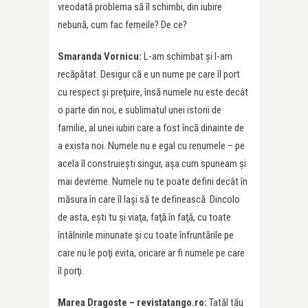
vreodată problema să îl schimbi, din iubire
nebună, cum fac femeile? De ce?
Smaranda Vornicu:
L-am schimbat şi l-am
recăpătat. Desigur că e un nume pe care îl port
cu respect şi preţuire, însă numele nu este decât
o parte din noi, e sublimatul unei istorii de
familie, al unei iubiri care a fost încă dinainte de
a exista noi. Numele nu e egal cu renumele – pe
acela îl construieşti singur, aşa cum spuneam şi
mai devreme. Numele nu te poate defini decât în
măsura în care îl laşi să te definească. Dincolo
de asta, eşti tu şi viaţa, faţă în faţă, cu toate
întâlnirile minunate şi cu toate înfruntările pe
care nu le poţi evita, oricare ar fi numele pe care
îl porţi.
Marea Dragoste – revistatango.ro:
Tatăl tău