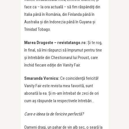
face ca – la ora actuală – să fim răspândiţi din
Italia până în România, din Finlanda până în
Australia şi din Indonezia până în Guyana şi
Trinidad Tobago.
Marea Dragoste – revistatango.ro:
Și te rog,
în final, să îmi răspunzi să împrumut pentru tine
și întrebările din Chestionarul lui Proust, care
închid fiecare ediție din Vanity Fair.
Smaranda Vornicu:
Ce coincidenţă fericită!
Vanity Fair este revista mea favorită, sunt
abonată la ea. Şi m-am întrebat de zeci de ori
cum aş răspunde la respectivele întrebări…
Care e ideea ta de fericire perfectă?
Oameni dragi, un pahar de vin alb sec, o seară la