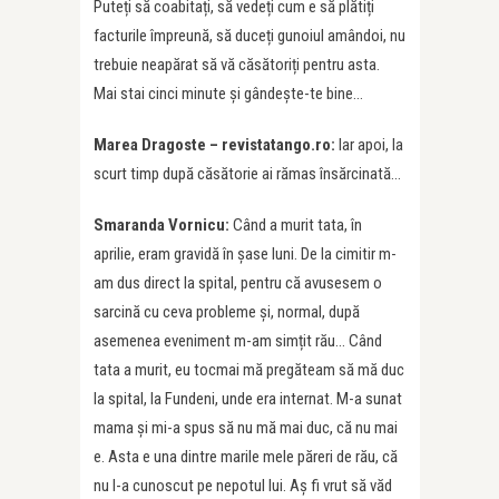
Puteți să coabitați, să vedeți cum e să plătiți
facturile împreună, să duceți gunoiul amândoi, nu
trebuie neapărat să vă căsătoriți pentru asta.
Mai stai cinci minute și gândește-te bine…
Marea Dragoste – revistatango.ro:
Iar apoi, la
scurt timp după căsătorie ai rămas însărcinată…
Smaranda Vornicu:
Când a murit tata, în
aprilie, eram gravidă în șase luni. De la cimitir m-
am dus direct la spital, pentru că avusesem o
sarcină cu ceva probleme și, normal, după
asemenea eveniment m-am simțit rău… Când
tata a murit, eu tocmai mă pregăteam să mă duc
la spital, la Fundeni, unde era internat. M-a sunat
mama și mi-a spus să nu mă mai duc, că nu mai
e. Asta e una dintre marile mele păreri de rău, că
nu l-a cunoscut pe nepotul lui. Aș fi vrut să văd