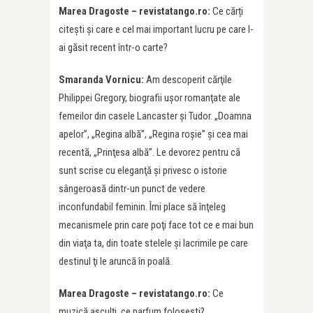
Marea Dragoste – revistatango.ro:
Ce cărți
citești și care e cel mai important lucru pe care l-
ai găsit recent într-o carte?
Smaranda Vornicu:
Am descoperit cărţile
Philippei Gregory, biografii uşor romanţate ale
femeilor din casele Lancaster şi Tudor. „Doamna
apelor”, „Regina albă”, „Regina roşie” şi cea mai
recentă, „Prinţesa albă”. Le devorez pentru că
sunt scrise cu eleganţă şi privesc o istorie
sângeroasă dintr-un punct de vedere
inconfundabil feminin. Îmi place să înţeleg
mecanismele prin care poţi face tot ce e mai bun
din viaţa ta, din toate stelele şi lacrimile pe care
destinul ţi le aruncă în poală.
Marea Dragoste – revistatango.ro:
Ce
muzică asculți, ce parfum folosești?