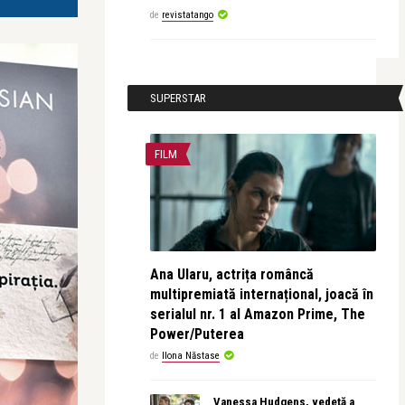
de
revistatango
SUPERSTAR
FILM
Ana Ularu, actrița româncă
multipremiată internațional, joacă în
serialul nr. 1 al Amazon Prime, The
Power/Puterea
de
Ilona Năstase
Vanessa Hudgens, vedetă a