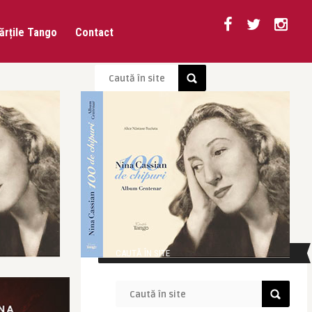
ărțile Tango
Contact
CAUTĂ ÎN SITE