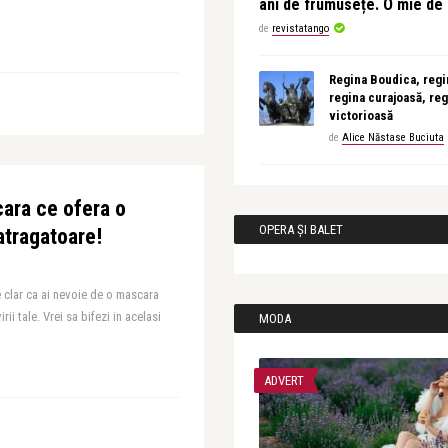
ani de frumusețe. O mie d
de
revistatango
Regina Boudica, regin
regina curajoasă, reg
victorioasă
de
Alice Năstase Buciuta
cara ce ofera o
OPERA ȘI BALET
atragatoare!
e clar ca ai nevoie de o mascara
ii tale. Vrei sa bifezi in acelasi
MODA
ADVERT