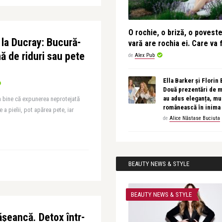
O rochie, o briză, o povest
la Ducray: Bucură-
vară are rochia ei. Care va f
ă de riduri sau pete
de
Alex Pub
Ella Barker și Florin
Două prezentări de 
au adus eleganța, muz
ea bine că expunerea neprotejată
românească în inima
a pielii, pot apărea pete, iar
de
Alice Năstase Buciuta
BEAUTY NEWS & STYLE
BEAUTY NEWS & STYLE
ășeancă. Detox într-