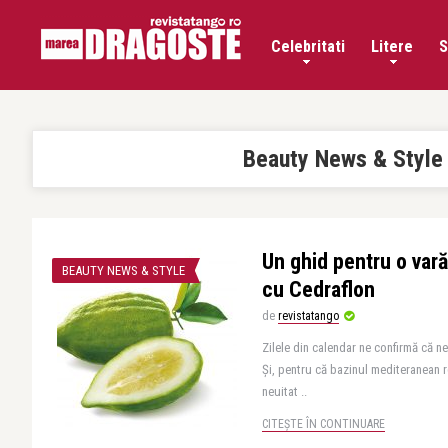
Celebritati
Litere
S
Beauty News & Style
Un ghid pentru o vară
BEAUTY NEWS & STYLE
cu Cedraflon
de
revistatango
Zilele din calendar ne confirmă că n
Și, pentru că bazinul mediteranean r
neuitat ..
CITEȘTE ÎN CONTINUARE