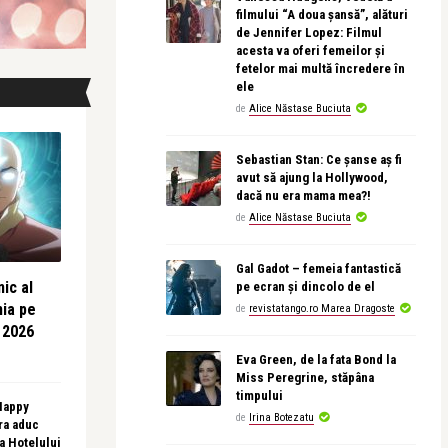
filmului “A doua șansă”, alături
de Jennifer Lopez: Filmul
acesta va oferi femeilor și
fetelor mai multă încredere în
ele
de
Alice Năstase Buciuta
Sebastian Stan: Ce șanse aș fi
avut să ajung la Hollywood,
dacă nu era mama mea?!
de
Alice Năstase Buciuta
Gal Gadot – femeia fantastică
ic al
pe ecran și dincolo de el
nia pe
de
revistatango.ro Marea Dragoste
 2026
Eva Green, de la fata Bond la
Miss Peregrine, stăpâna
timpului
 Happy
de
Irina Botezatu
ra aduc
sa Hotelului