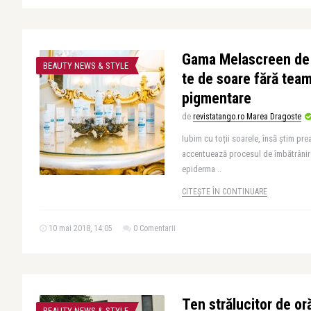
Gama Melascreen de 
BEAUTY NEWS & STYLE
te de soare fără team
pigmentare
de
revistatango.ro Marea Dragoste
Iubim cu toții soarele, însă știm pr
accentuează procesul de îmbătrânire 
epiderma ..
CITEȘTE ÎN CONTINUARE
10 mai 2018, 14:05
0 Comentarii
Ten strălucitor de or
BEAUTY NEWS & STYLE