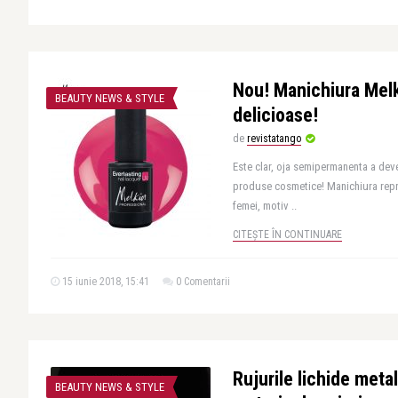
Nou! Manichiura Melki
BEAUTY NEWS & STYLE
delicioase!
de
revistatango
Este clar, oja semipermanenta a deve
produse cosmetice! Manichiura reprez
femei, motiv ..
CITEȘTE ÎN CONTINUARE
15 iunie 2018, 15:41
0 Comentarii
Rujurile lichide metal
BEAUTY NEWS & STYLE