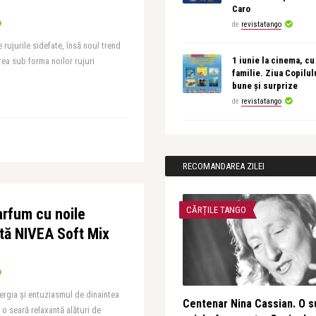
Caro
de
revistatango
rujurile sidefate, însă noul trend
1 iunie la cinema, cu
rea sub forma noilor rujuri
familie. Ziua Copilul
bune și surprize
de
revistatango
RECOMANDAREA ZILEI
CĂRȚILE TANGO
arfum cu noile
ată NIVEA Soft Mix
nergia și entuziasmul de dinaintea
Centenar Nina Cassian. O s
 o seară relaxantă alături de