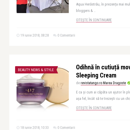
Aqua Herăstrău, în prezența mai mult
bloggers & ..
CITEȘTE ÎN CONTINUARE
19 iunie 2018, 08:28
0 Comentarii
Odihnă în cutiuță mo
BEAUTY NEWS & STYLE
Sleeping Cream
de
revistatango.ro Marea Dragoste
E ca și cum ai căpăta un ajutor în p
așa fel, încât să te trezești cu un chip
CITEȘTE ÎN CONTINUARE
18 iunie 2018, 10:33
0 Comentarii