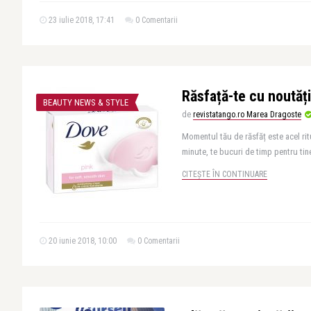
23 iulie 2018, 17:41
0 Comentarii
Răsfață-te cu noutăți
BEAUTY NEWS & STYLE
de
revistatango.ro Marea Dragoste
Momentul tău de răsfăț este acel ritu
minute, te bucuri de timp pentru tine.
CITEȘTE ÎN CONTINUARE
20 iunie 2018, 10:00
0 Comentarii