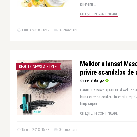
prietenii ..
CITEȘTE ÎN CONTINUARE
1 iunie 2018, 08:42
0 Comentarii
Melkior a lansat Mas
BEAUTY NEWS & STYLE
privire scandalos de 
de
revistatango
Pentru un machiaj reusit al ochilor, 
buna care sa confere intensitate privir
timp super ..
CITEȘTE ÎN CONTINUARE
15 mai 2018, 15:43
0 Comentarii