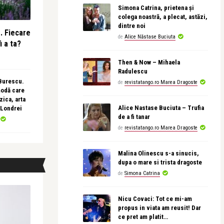
Simona Catrina, prietena și
colega noastră, a plecat, astăzi,
dintre noi
e. Fiecare
de
Alice Năstase Buciuta
i a ta?
Then & Now – Mihaela
Radulescu
 Burescu.
de
revistatango.ro Marea Dragoste
modă care
ica, arta
Alice Nastase Buciuta – Trufia
 Londrei
de a fi tanar
de
revistatango.ro Marea Dragoste
Malina Olinescu s-a sinucis,
dupa o mare si trista dragoste
de
Simona Catrina
Nicu Covaci: Tot ce mi-am
propus in viata am reusit! Dar
ce pret am platit…