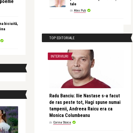
e poeme
tale
de
Alex Pub
a biciuită,
ina
TOP EDITORIALE
INTERVIURI
Radu Banciu: Ilie Nastase s-a facut
de ras peste tot, Hagi spune numai
tampenii, Andreea Raicu era ca
Monica Columbeanu
de
Corina Stoica