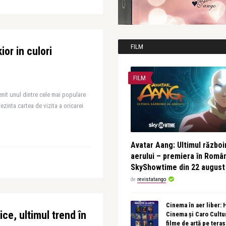
FILM
or in culori
FILM
nit unul dintre cele mai populare
inta cartea de vizita a oricarei
Avatar Aang: Ultimul războin
aerului – premiera în Româ
SkyShowtime din 22 august
de
revistatango
Cinema în aer liber:
ice, ultimul trend în
Cinema și Caro Cultu
filme de artă pe tera