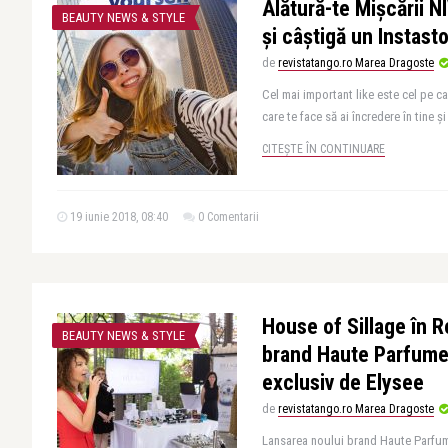
Alătură-te Mișcării 
BEAUTY NEWS & STYLE
și câștigă un Instast
de
revistatango.ro Marea Dragoste
Cel mai important like este cel pe car
care te face să ai încredere în tine și
CITEȘTE ÎN CONTINUARE
19 iunie 2018, 08:40
0 Comentarii
House of Sillage în 
BEAUTY NEWS & STYLE
brand Haute Parfumeri
exclusiv de Elysee
de
revistatango.ro Marea Dragoste
Lansarea noului brand Haute Parfume