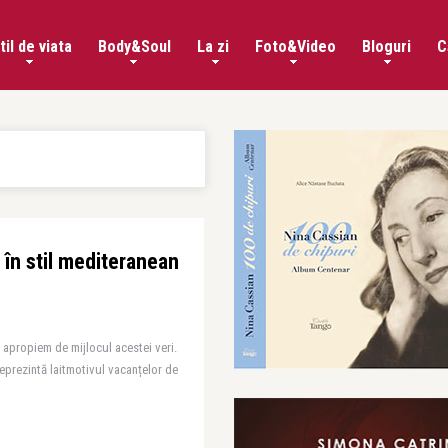
til de viata
Body&Soul
La zi
Foto&Video
Bloguri
C
 în stil mediteranean
e apropiem de mijlocul acestei veri.
eprezintă laitmotivul vacanțelor de