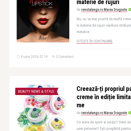
materie de rujuri
de
revistatango.ro Marea Dragoste
Nu, nu se mai poartă de multă vreme 
în materie de rujuri readuce străluci
metalice ..
CITEȘTE ÎN CONTINUARE
9 iunie 2018, 07:19
0 Comentarii
Creează-ți propriul p
BEAUTY NEWS & STYLE
creme în ediție limit
me
de
revistatango.ro Marea Dragoste
Ce stare de spirit ai astăzi? Simți e
unei petreceri? Ești pregătită pentru