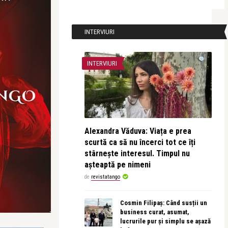
INTERVIURI
INTERVIURI
Alexandra Văduva: Viața e prea
scurtă ca să nu încerci tot ce îți
stârnește interesul. Timpul nu
așteaptă pe nimeni
de
revistatango
Cosmin Filipaș: Când susții un
business curat, asumat,
lucrurile pur și simplu se așază