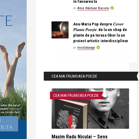
în favoarea ta
de
Alice Năstase Buciuta
Ana-Maria Pop despre 𝐶𝑜𝑣𝑜𝑟
𝑃𝑙𝑎𝑛𝑡𝑒 𝑃𝑜𝑒𝑧𝑖𝑒: de la un shop de
plante de pe terasa Obor la un
proiect artistic interdisciplinar
de
revistatango
CEA MAI FRUMOASA POEZIE
CEA MAI FRUMOASA POEZIE
Maxim Radu Niculai – Sens