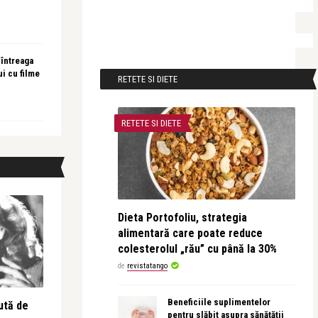
 întreaga
ui cu filme
RETETE SI DIETE
RETETE SI DIETE
Dieta Portofoliu, strategia
alimentară care poate reduce
colesterolul „rău” cu până la 30%
de
revistatango
Beneficiile suplimentelor
ută de
pentru slăbit asupra sănătății