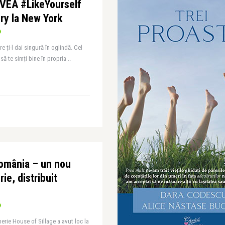
NIVEA #LikeYourself
ory la New York
e ți-l dai singură în oglindă. Cel
 să te simți bine în propria ..
România – un nou
e, distribuit
rie House of Sillage a avut loc la