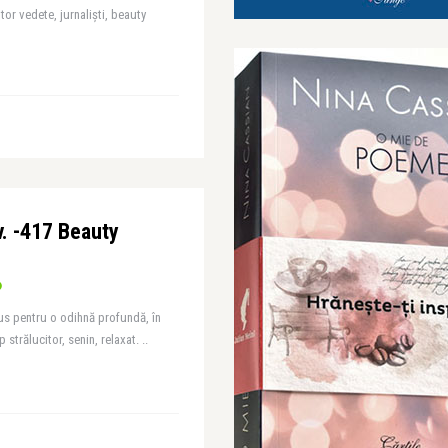
or vedete, jurnaliști, beauty
v. -417 Beauty
lus pentru o odihnă profundă, în
 strălucitor, senin, relaxat. ..