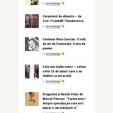
de
revistatango
Cerșetorul de albastru – de
Crin-Triandafil Theodorescu
de
revistatango
Centenar Nina Cassian. O sută
de ani de frumusețe. O mie de
poeme
de
revistatango
Cele mai înalte uimiri – cartea
celor 33 de autori care s-au
întâlnit cu miracolul
de
revistatango
Dragostea și Restul Vieții de
Marcel Petrișor: “Cartea asta-i
despre speranța pe care nici
măcar n-am îndrăznit-o”