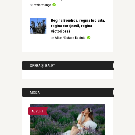
de
revistatango
Regina Boudica, regina biciuită,
regina curajoasă, regina
victorioasă
de
Alice Năstase Buciuta
OPERA ȘI BALET
MODA
ADVERT