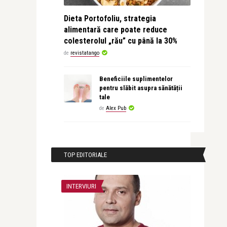
Dieta Portofoliu, strategia
alimentară care poate reduce
colesterolul „rău” cu până la 30%
de
revistatango
Beneficiile suplimentelor
pentru slăbit asupra sănătății
tale
de
Alex Pub
TOP EDITORIALE
INTERVIURI