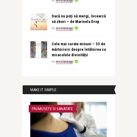
de
revistatango
Dacă nu poţi să mergi, încearcă
să zbori – de Marinela Drop
de
revistatango
Cele mai curate minuni – 33 de
mărturisiri despre întâlnirea cu
miracolele divinității
de
revistatango
MAKE IT SIMPLE
FRUMUSETE SI SANATATE