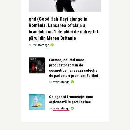
ghd (Good Hair Day) ajunge în
România. Lansarea oficială a
brandului nr. 1 de plăci de îndreptat
părul din Marea Britanie
de
revistatango
Farmec, cel mai mare
producător român de
cosmetice, lansează colecția
de parfumuri premium Epithet
de
revistatango
Colagen și frumusețe: cum
acționează în profunzime
de
revistatango