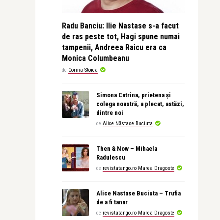
Radu Banciu: Ilie Nastase s-a facut
de ras peste tot, Hagi spune numai
tampenii, Andreea Raicu era ca
Monica Columbeanu
de
Corina Stoica
Simona Catrina, prietena și
colega noastră, a plecat, astăzi,
dintre noi
de
Alice Năstase Buciuta
Then & Now – Mihaela
Radulescu
de
revistatango.ro Marea Dragoste
Alice Nastase Buciuta – Trufia
de a fi tanar
de
revistatango.ro Marea Dragoste