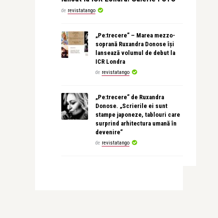
de
revistatango
„Pe:trecere” – Marea mezzo-
soprană Ruxandra Donose își
lansează volumul de debut la
ICR Londra
de
revistatango
„Pe:trecere” de Ruxandra
Donose. „Scrierile ei sunt
stampe japoneze, tablouri care
surprind arhitectura umană în
devenire”
de
revistatango