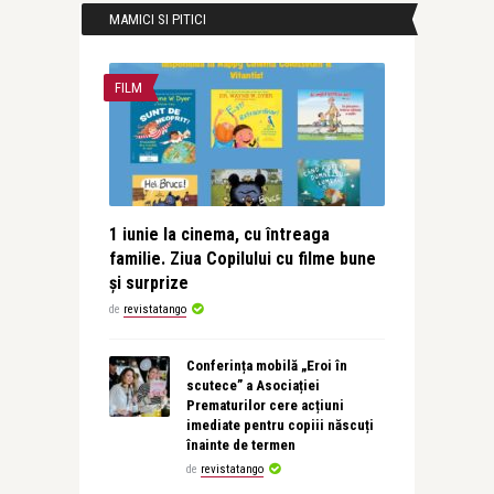
MAMICI SI PITICI
FILM
1 iunie la cinema, cu întreaga
familie. Ziua Copilului cu filme bune
și surprize
de
revistatango
Conferința mobilă „Eroi în
scutece” a Asociației
Prematurilor cere acțiuni
imediate pentru copiii născuți
înainte de termen
de
revistatango