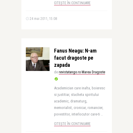
CITEȘTE ÎN CONTINUARE
24 mai 2011, 15:08
Fanus Neagu: N-am
facut dragoste pe
zapada
de
revistatango.ro Marea Dragoste
Academician care inalta, boieresc
si justitiar, stacheta spiritului
academic, dramaturg,
memorialist, cronicar, romancier,
povestitor, interlocutor care-ti ..
CITEȘTE ÎN CONTINUARE