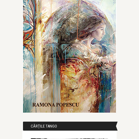
CĂRȚILE TANGO