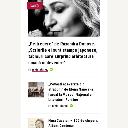
CĂRȚI
„Pe:trecere” de Ruxandra Donose.
„Scrierile ei sunt stampe japoneze,
tablouri care surprind arhitectura
umană în devenire”
de
revistatango
„Povești adevărate din
străbuni” de Elena Nane s-a
lansat la Muzeul Național al
Literaturii Române
de
revistatango
Nina Cassian – 100 de chipuri.
Album Centenar