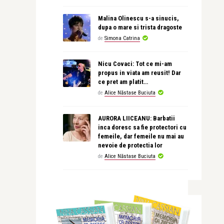
Malina Olinescu s-a sinucis,
dupa o mare si trista dragoste
de
Simona Catrina
Nicu Covaci: Tot ce mi-am
propus in viata am reusit! Dar
ce pret am platit…
de
Alice Năstase Buciuta
AURORA LIICEANU: Barbatii
inca doresc sa fie protectori cu
femeile, dar femeile nu mai au
nevoie de protectia lor
de
Alice Năstase Buciuta