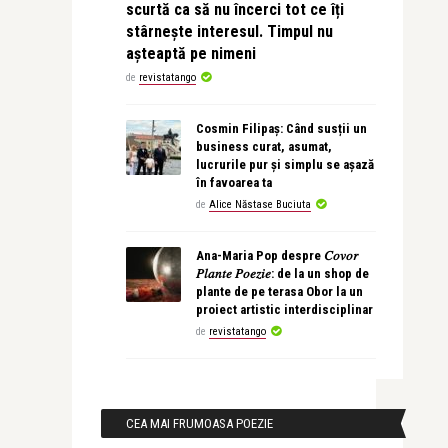
scurtă ca să nu încerci tot ce îți
stârnește interesul. Timpul nu
așteaptă pe nimeni
de
revistatango
Cosmin Filipaș: Când susții un
business curat, asumat,
lucrurile pur și simplu se așază
în favoarea ta
de
Alice Năstase Buciuta
Ana-Maria Pop despre 𝐶𝑜𝑣𝑜𝑟
𝑃𝑙𝑎𝑛𝑡𝑒 𝑃𝑜𝑒𝑧𝑖𝑒: de la un shop de
plante de pe terasa Obor la un
proiect artistic interdisciplinar
de
revistatango
CEA MAI FRUMOASA POEZIE