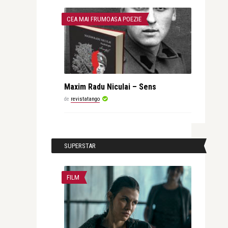
CEA MAI FRUMOASA POEZIE
Maxim Radu Niculai – Sens
de
revistatango
SUPERSTAR
FILM