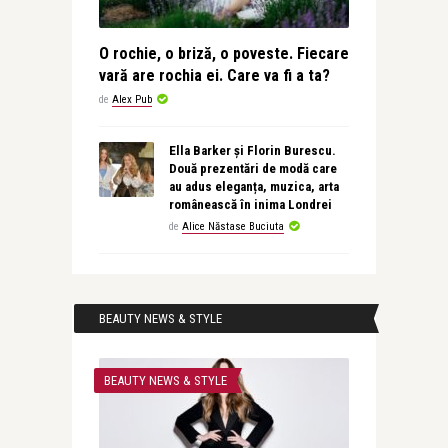
O rochie, o briză, o poveste. Fiecare
vară are rochia ei. Care va fi a ta?
de
Alex Pub
Ella Barker și Florin Burescu.
Două prezentări de modă care
au adus eleganța, muzica, arta
românească în inima Londrei
de
Alice Năstase Buciuta
BEAUTY NEWS & STYLE
BEAUTY NEWS & STYLE