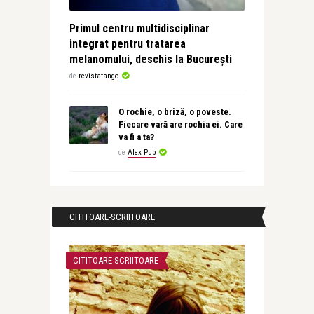
Primul centru multidisciplinar
integrat pentru tratarea
melanomului, deschis la București
de
revistatango
O rochie, o briză, o poveste.
Fiecare vară are rochia ei. Care
va fi a ta?
de
Alex Pub
CITITOARE-SCRIITOARE
CITITOARE-SCRIITOARE