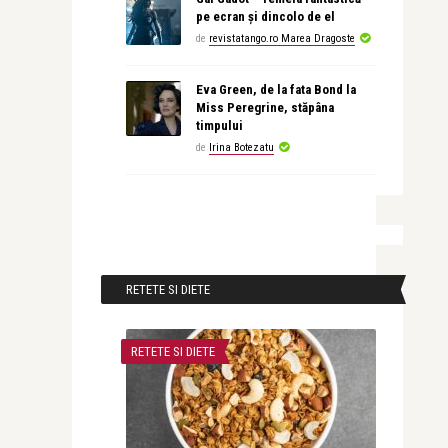
pe ecran și dincolo de el
de
revistatango.ro Marea Dragoste
Eva Green, de la fata Bond la
Miss Peregrine, stăpâna
timpului
de
Irina Botezatu
RETETE SI DIETE
RETETE SI DIETE