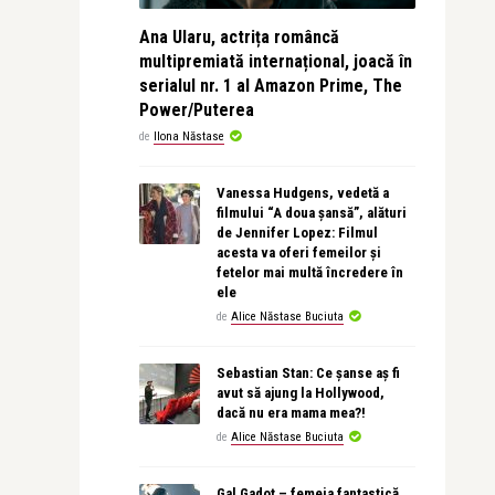
Ana Ularu, actrița româncă
multipremiată internațional, joacă în
serialul nr. 1 al Amazon Prime, The
Power/Puterea
de
Ilona Năstase
Vanessa Hudgens, vedetă a
filmului “A doua șansă”, alături
de Jennifer Lopez: Filmul
acesta va oferi femeilor și
fetelor mai multă încredere în
ele
de
Alice Năstase Buciuta
Sebastian Stan: Ce șanse aș fi
avut să ajung la Hollywood,
dacă nu era mama mea?!
de
Alice Năstase Buciuta
Gal Gadot – femeia fantastică