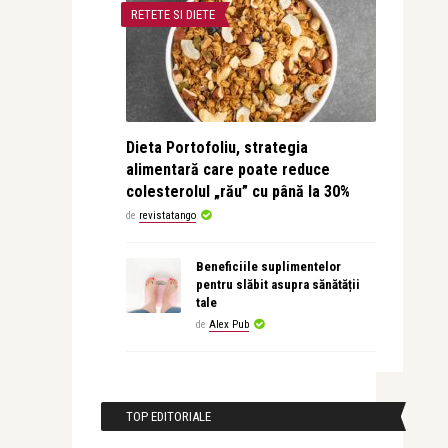
RETETE SI DIETE
Dieta Portofoliu, strategia
alimentară care poate reduce
colesterolul „rău” cu până la 30%
de
revistatango
Beneficiile suplimentelor
pentru slăbit asupra sănătății
tale
de
Alex Pub
TOP EDITORIALE