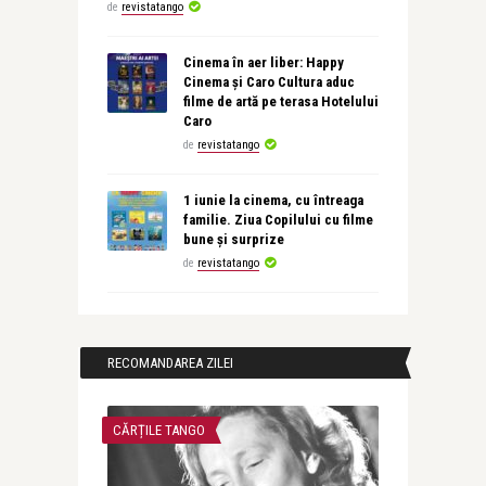
de
revistatango
Cinema în aer liber: Happy
Cinema și Caro Cultura aduc
filme de artă pe terasa Hotelului
Caro
de
revistatango
1 iunie la cinema, cu întreaga
familie. Ziua Copilului cu filme
bune și surprize
de
revistatango
RECOMANDAREA ZILEI
CĂRȚILE TANGO