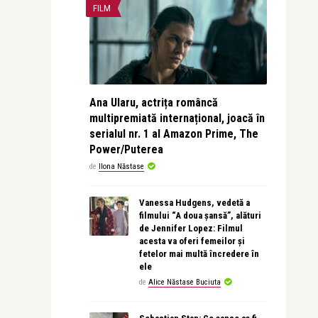
FILM
Ana Ularu, actrița româncă
multipremiată internațional, joacă în
serialul nr. 1 al Amazon Prime, The
Power/Puterea
de
Ilona Năstase
Vanessa Hudgens, vedetă a
filmului “A doua șansă”, alături
de Jennifer Lopez: Filmul
acesta va oferi femeilor și
fetelor mai multă încredere în
ele
de
Alice Năstase Buciuta