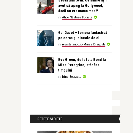
Sebastian Stan: Ce șanse aș fi
avut să ajung la Hollywood,
dacă nu era mama mea?!
de
Alice Năstase Buciuta
Gal Gadot – femeia fantastică
pe ecran și dincolo de el
de
revistatango.ro Marea Dragoste
Eva Green, de la fata Bond la
Miss Peregrine, stăpâna
timpului
de
Irina Botezatu
RETETE SI DIETE