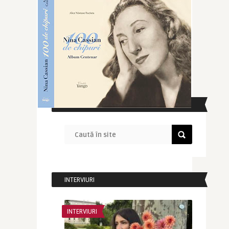
CAUTĂ ÎN SITE
INTERVIURI
INTERVIURI