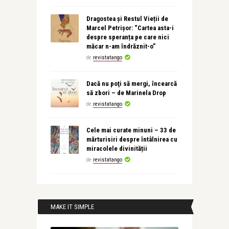
Dragostea și Restul Vieții de
Marcel Petrișor: “Cartea asta-i
despre speranța pe care nici
măcar n-am îndrăznit-o”
de
revistatango
Dacă nu poţi să mergi, încearcă
să zbori – de Marinela Drop
de
revistatango
Cele mai curate minuni – 33 de
mărturisiri despre întâlnirea cu
miracolele divinității
de
revistatango
MAKE IT SIMPLE