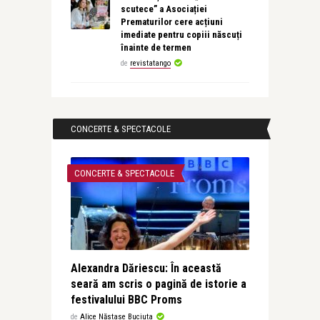
scutece” a Asociației
Prematurilor cere acțiuni
imediate pentru copiii născuți
înainte de termen
de
revistatango
CONCERTE & SPECTACOLE
CONCERTE & SPECTACOLE
Alexandra Dăriescu: În această
seară am scris o pagină de istorie a
festivalului BBC Proms
de
Alice Năstase Buciuta