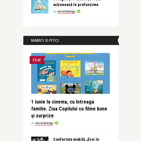
acționează în profunzime
de
revistatango
MAMICI SI PITICI
FILM
1 iunie la cinema, cu întreaga
familie. Ziua Copilului cu filme bune
și surprize
de
revistatango
Conferința mobilă „Eroi în