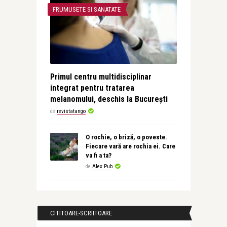
FRUMUSETE SI SANATATE
Primul centru multidisciplinar
integrat pentru tratarea
melanomului, deschis la București
de
revistatango
O rochie, o briză, o poveste.
Fiecare vară are rochia ei. Care
va fi a ta?
de
Alex Pub
CITITOARE-SCRIITOARE