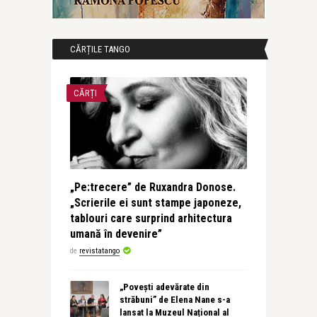
CĂRȚILE TANGO
CĂRȚI
„Pe:trecere” de Ruxandra Donose.
„Scrierile ei sunt stampe japoneze,
tablouri care surprind arhitectura
umană în devenire”
de
revistatango
„Povești adevărate din
străbuni” de Elena Nane s-a
lansat la Muzeul Național al