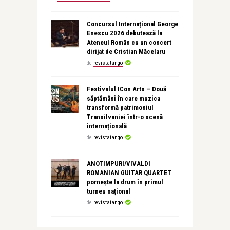
Concursul Internațional George
Enescu 2026 debutează la
Ateneul Român cu un concert
dirijat de Cristian Măcelaru
de
revistatango
Festivalul ICon Arts – Două
săptămâni în care muzica
transformă patrimoniul
Transilvaniei într-o scenă
internațională
de
revistatango
ANOTIMPURI/VIVALDI
ROMANIAN GUITAR QUARTET
pornește la drum în primul
turneu național
de
revistatango