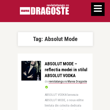
Tag:
Absolut Mode
ABSOLUT MODE –
reflectia modei in stilul
ABSOLUT VODKA
de
revistatango.ro Marea Dragoste
ABSOLUT VODKA lanseaza
ABSOLUT MODE, o noua editie
limitata din colectia dedicata