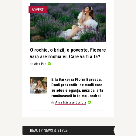
ADVERT
O rochie, o briză, o poveste. Fiecare
vară are rochia ei. Care va fi a ta?
de
Alex Pub
Ella Barker și Florin Burescu.
Două prezentări de modă care
au adus eleganța, muzica, arta
românească în inima Londrei
de
Alice Năstase Buciuta
BEAUTY NEWS & STYLE