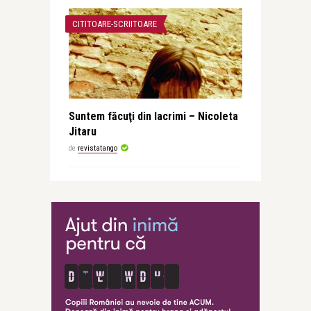
CITITOARE-SCRIITOARE
Suntem făcuţi din lacrimi – Nicoleta
Jitaru
de
revistatango