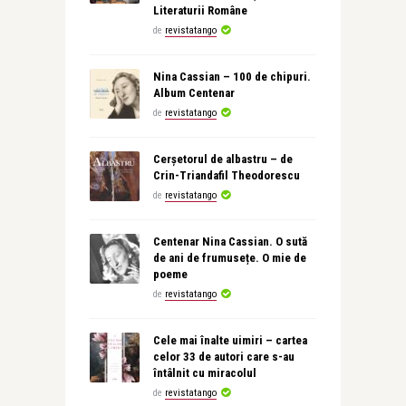
Literaturii Române
de
revistatango
Nina Cassian – 100 de chipuri.
Album Centenar
de
revistatango
Cerșetorul de albastru – de
Crin-Triandafil Theodorescu
de
revistatango
Centenar Nina Cassian. O sută
de ani de frumusețe. O mie de
poeme
de
revistatango
Cele mai înalte uimiri – cartea
celor 33 de autori care s-au
întâlnit cu miracolul
de
revistatango