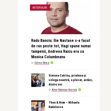
INTERVIURI
Radu Banciu: Ilie Nastase s-a facut
de ras peste tot, Hagi spune numai
tampenii, Andreea Raicu era ca
Monica Columbeanu
de
Corina Stoica
Simona Catrina, prietena și
colega noastră, a plecat, astăzi,
dintre noi
de
Alice Năstase Buciuta
Then & Now – Mihaela
Radulescu