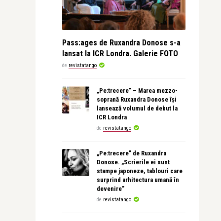
Pass:ages de Ruxandra Donose s-a
lansat la ICR Londra. Galerie FOTO
de
revistatango
„Pe:trecere” – Marea mezzo-
soprană Ruxandra Donose își
lansează volumul de debut la
ICR Londra
de
revistatango
„Pe:trecere” de Ruxandra
Donose. „Scrierile ei sunt
stampe japoneze, tablouri care
surprind arhitectura umană în
devenire”
de
revistatango