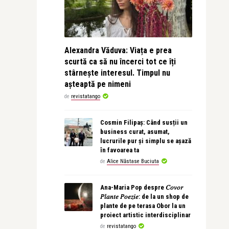
Alexandra Văduva: Viața e prea
scurtă ca să nu încerci tot ce îți
stârnește interesul. Timpul nu
așteaptă pe nimeni
de
revistatango
Cosmin Filipaș: Când susții un
business curat, asumat,
lucrurile pur și simplu se așază
în favoarea ta
de
Alice Năstase Buciuta
Ana-Maria Pop despre 𝐶𝑜𝑣𝑜𝑟
𝑃𝑙𝑎𝑛𝑡𝑒 𝑃𝑜𝑒𝑧𝑖𝑒: de la un shop de
plante de pe terasa Obor la un
proiect artistic interdisciplinar
de
revistatango