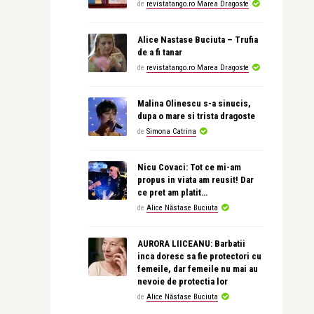
de
revistatango.ro Marea Dragoste
Alice Nastase Buciuta – Trufia
de a fi tanar
de
revistatango.ro Marea Dragoste
Malina Olinescu s-a sinucis,
dupa o mare si trista dragoste
de
Simona Catrina
Nicu Covaci: Tot ce mi-am
propus in viata am reusit! Dar
ce pret am platit…
de
Alice Năstase Buciuta
AURORA LIICEANU: Barbatii
inca doresc sa fie protectori cu
femeile, dar femeile nu mai au
nevoie de protectia lor
de
Alice Năstase Buciuta