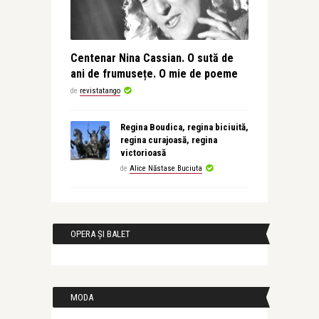
Centenar Nina Cassian. O sută de
ani de frumusețe. O mie de poeme
de
revistatango
Regina Boudica, regina biciuită,
regina curajoasă, regina
victorioasă
de
Alice Năstase Buciuta
OPERA ȘI BALET
MODA