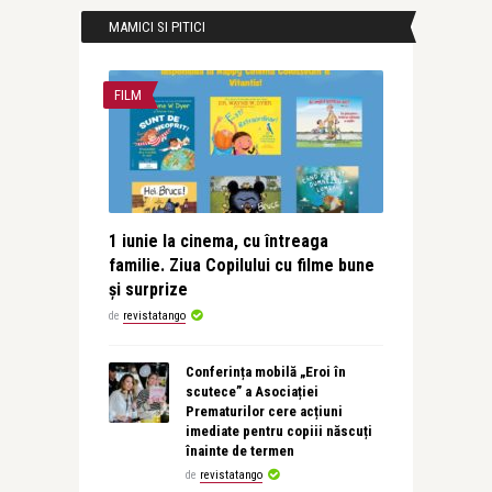
MAMICI SI PITICI
FILM
1 iunie la cinema, cu întreaga
familie. Ziua Copilului cu filme bune
și surprize
de
revistatango
Conferința mobilă „Eroi în
scutece” a Asociației
Prematurilor cere acțiuni
imediate pentru copiii născuți
înainte de termen
de
revistatango