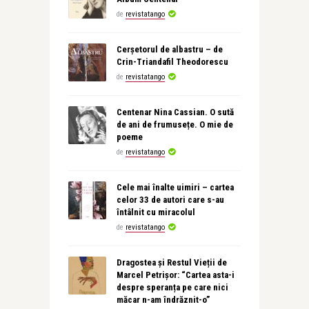
de
revistatango
Cerșetorul de albastru – de
Crin-Triandafil Theodorescu
de
revistatango
Centenar Nina Cassian. O sută
de ani de frumusețe. O mie de
poeme
de
revistatango
Cele mai înalte uimiri – cartea
celor 33 de autori care s-au
întâlnit cu miracolul
de
revistatango
Dragostea și Restul Vieții de
Marcel Petrișor: “Cartea asta-i
despre speranța pe care nici
măcar n-am îndrăznit-o”