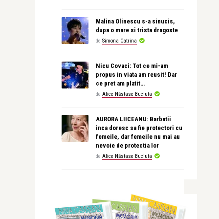
Malina Olinescu s-a sinucis,
dupa o mare si trista dragoste
de
Simona Catrina
Nicu Covaci: Tot ce mi-am
propus in viata am reusit! Dar
ce pret am platit…
de
Alice Năstase Buciuta
AURORA LIICEANU: Barbatii
inca doresc sa fie protectori cu
femeile, dar femeile nu mai au
nevoie de protectia lor
de
Alice Năstase Buciuta