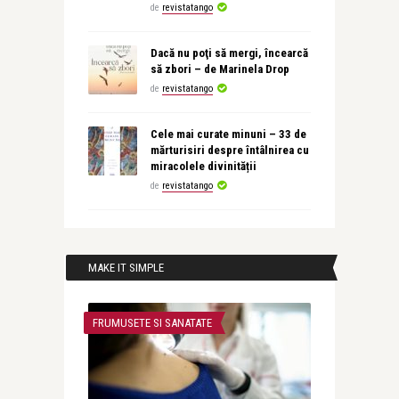
de
revistatango
Dacă nu poţi să mergi, încearcă
să zbori – de Marinela Drop
de
revistatango
Cele mai curate minuni – 33 de
mărturisiri despre întâlnirea cu
miracolele divinității
de
revistatango
MAKE IT SIMPLE
FRUMUSETE SI SANATATE