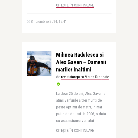
CITEȘTE ÎN CONTINUARE
8 noiembrie 2014, 19:41
Mihnea Radulescu si
Alex Gavan – Oamenii
marilor inaltimi
de
revistatango.ro Marea Dragoste
La doar 25 de ani, Alex Gavan a
atins varfurile a trei munti de
peste opt mii de metri, in mai
putin de doi ani. In 2006, o data
cu ascensiunea varfului ..
CITEȘTE ÎN CONTINUARE