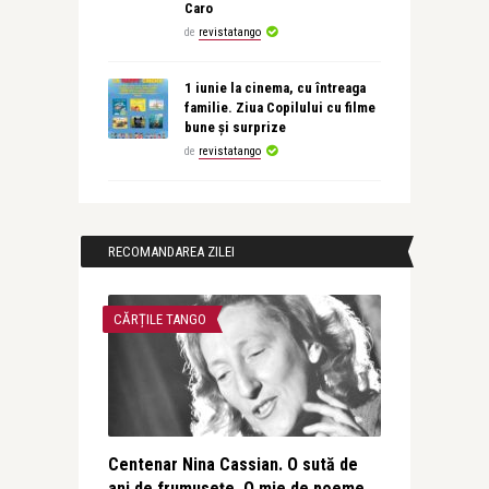
Caro
de
revistatango
1 iunie la cinema, cu întreaga
familie. Ziua Copilului cu filme
bune și surprize
de
revistatango
RECOMANDAREA ZILEI
CĂRȚILE TANGO
Centenar Nina Cassian. O sută de
ani de frumusețe. O mie de poeme