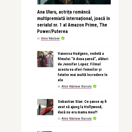
Ana Ularu, actrița româncă
multipremiată internațional, joacă în
serialul nr. 1 al Amazon Prime, The
Power/Puterea
de
Ilona Năstase
Vanessa Hudgens, vedetă a
filmului “A doua șansă”, alături
de Jennifer Lopez: Filmul
acesta va oferi femeilor și
fetelor mai multă încredere în
ele
de
Alice Năstase Buciuta
Sebastian Stan: Ce șanse aș fi
avut să ajung la Hollywood,
dacă nu era mama mea?!
de
Alice Năstase Buciuta