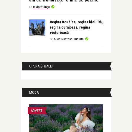
de
revistatango
Regina Boudica, regina biciuită,
regina curajoasă, regina
victorioasă
de
Alice Năstase Buciuta
OPERA ȘI BALET
MODA
ADVERT