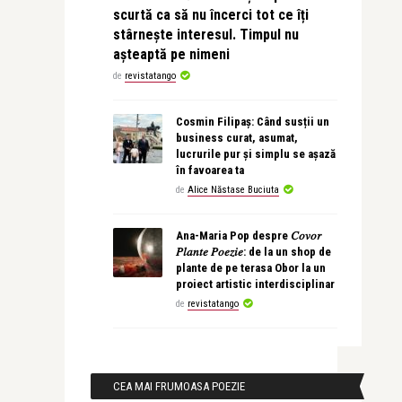
scurtă ca să nu încerci tot ce îți
stârnește interesul. Timpul nu
așteaptă pe nimeni
de
revistatango
Cosmin Filipaș: Când susții un
business curat, asumat,
lucrurile pur și simplu se așază
în favoarea ta
de
Alice Năstase Buciuta
Ana-Maria Pop despre 𝐶𝑜𝑣𝑜𝑟
𝑃𝑙𝑎𝑛𝑡𝑒 𝑃𝑜𝑒𝑧𝑖𝑒: de la un shop de
plante de pe terasa Obor la un
proiect artistic interdisciplinar
de
revistatango
CEA MAI FRUMOASA POEZIE