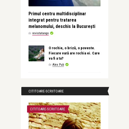
Primul centru multidisciplinar
integrat pentru tratarea
melanomului, deschis la București
de
revistatango
O rochie, o briză, o poveste.
Fiecare vară are rochia ei. Care
va fi a ta?
de
Alex Pub
CITITOARE-SCRIITOARE
CITITOARE-SCRIITOARE