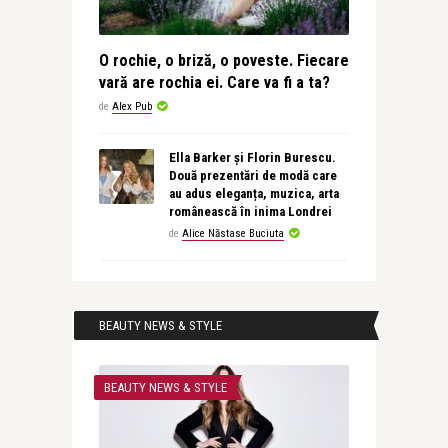
O rochie, o briză, o poveste. Fiecare
vară are rochia ei. Care va fi a ta?
de
Alex Pub
Ella Barker și Florin Burescu.
Două prezentări de modă care
au adus eleganța, muzica, arta
românească în inima Londrei
de
Alice Năstase Buciuta
BEAUTY NEWS & STYLE
BEAUTY NEWS & STYLE