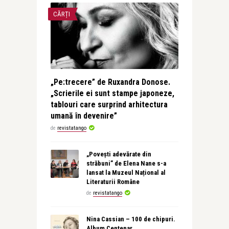
CĂRȚI
„Pe:trecere” de Ruxandra Donose.
„Scrierile ei sunt stampe japoneze,
tablouri care surprind arhitectura
umană în devenire”
de
revistatango
„Povești adevărate din
străbuni” de Elena Nane s-a
lansat la Muzeul Național al
Literaturii Române
de
revistatango
Nina Cassian – 100 de chipuri.
Album Centenar