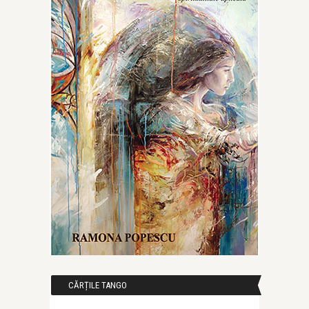
CĂRȚILE TANGO