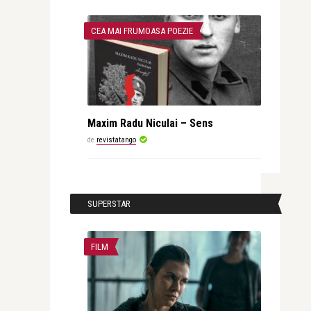
CEA MAI FRUMOASA POEZIE
Maxim Radu Niculai – Sens
de
revistatango
SUPERSTAR
FILM