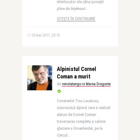
interlocutor ale cărui povești
pline de înțelesuri ..
CITEȘTE ÎN CONTINUARE
10 mai 2017, 20:15
Alpinistul Cornel
Coman a murit
de
revistatango.ro Marea Dragoste
Constantin Ticu Lacatusu,
cunoscutul alpinst care a realizat
alaturi de Cornel Coman
traversarea completa a calotei
glaciare a Groenlandei, pe la
Cercul ..