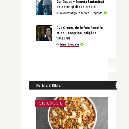
Gal Gadot – femeia fantastică
pe ecran și dincolo de el
de
revistatango.ro Marea Dragoste
Eva Green, de la fata Bond la
Miss Peregrine, stăpâna
timpului
de
Irina Botezatu
RETETE SI DIETE
RETETE SI DIETE