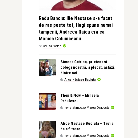
Radu Banciu: Ilie Nastase s-a facut
de ras peste tot, Hagi spune numai
tampenii, Andreea Raicu era ca
Monica Columbeanu
de
Corina Stoica
Simona Catrina, prietena și
colega noastră, a plecat, astăzi,
dintre noi
de
Alice Năstase Buciuta
Then & Now – Mihaela
Radulescu
de
revistatango.ro Marea Dragoste
Alice Nastase Buciuta – Trufia
de a fi tanar
de
revistatango.ro Marea Dragoste