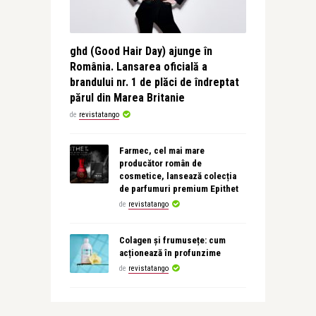
ghd (Good Hair Day) ajunge în
România. Lansarea oficială a
brandului nr. 1 de plăci de îndreptat
părul din Marea Britanie
de
revistatango
Farmec, cel mai mare
producător român de
cosmetice, lansează colecția
de parfumuri premium Epithet
de
revistatango
Colagen și frumusețe: cum
acționează în profunzime
de
revistatango