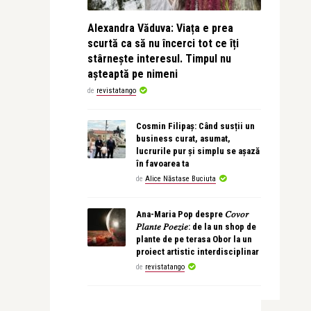
Alexandra Văduva: Viața e prea
scurtă ca să nu încerci tot ce îți
stârnește interesul. Timpul nu
așteaptă pe nimeni
de
revistatango
Cosmin Filipaș: Când susții un
business curat, asumat,
lucrurile pur și simplu se așază
în favoarea ta
de
Alice Năstase Buciuta
Ana-Maria Pop despre 𝐶𝑜𝑣𝑜𝑟
𝑃𝑙𝑎𝑛𝑡𝑒 𝑃𝑜𝑒𝑧𝑖𝑒: de la un shop de
plante de pe terasa Obor la un
proiect artistic interdisciplinar
de
revistatango