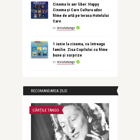
Cinema în aer liber: Happy
Cinema și Caro Cultura aduc
filme de artă pe terasa Hotelului
Caro
de
revistatango
1 iunie la cinema, cu întreaga
familie. Ziua Copilului cu filme
bune și surprize
de
revistatango
RECOMANDAREA ZILEI
CĂRȚILE TANGO