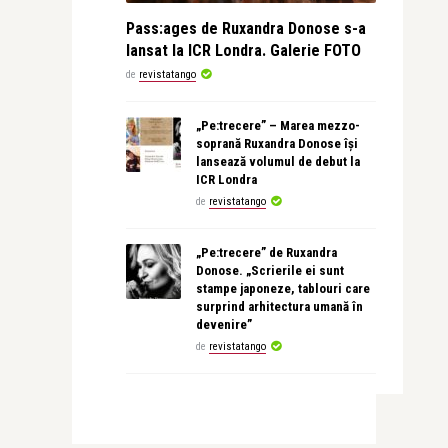
Pass:ages de Ruxandra Donose s-a
lansat la ICR Londra. Galerie FOTO
de
revistatango
„Pe:trecere” – Marea mezzo-
soprană Ruxandra Donose își
lansează volumul de debut la
ICR Londra
de
revistatango
„Pe:trecere” de Ruxandra
Donose. „Scrierile ei sunt
stampe japoneze, tablouri care
surprind arhitectura umană în
devenire”
de
revistatango