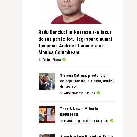
Radu Banciu: Ilie Nastase s-a facut
de ras peste tot, Hagi spune numai
tampenii, Andreea Raicu era ca
Monica Columbeanu
de
Corina Stoica
Simona Catrina, prietena și
colega noastră, a plecat, astăzi,
dintre noi
de
Alice Năstase Buciuta
Then & Now – Mihaela
Radulescu
de
revistatango.ro Marea Dragoste
Alice Nastase Buciuta – Trufia