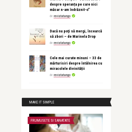
despre speranța pe care nici
măcar n-am îndrăznit-o”
de
revistatango
Dacă nu poţi să mergi, încearcă
să zbori – de Marinela Drop
de
revistatango
Cele mai curate minuni – 33 de
mărturisiri despre întâlnirea cu
miracolele divinității
de
revistatango
MAKE IT SIMPLE
FRUMUSETE SI SANATATE