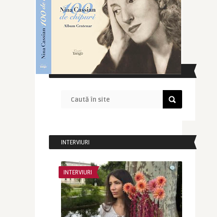
CAUTĂ ÎN SITE
INTERVIURI
INTERVIURI