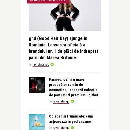
ghd (Good Hair Day) ajunge în
România. Lansarea oficială a
brandului nr. 1 de plăci de îndreptat
părul din Marea Britanie
de
revistatango
Farmec, cel mai mare
producător român de
cosmetice, lansează colecția
de parfumuri premium Epithet
de
revistatango
Colagen și frumusețe: cum
acționează în profunzime
de
revistatango