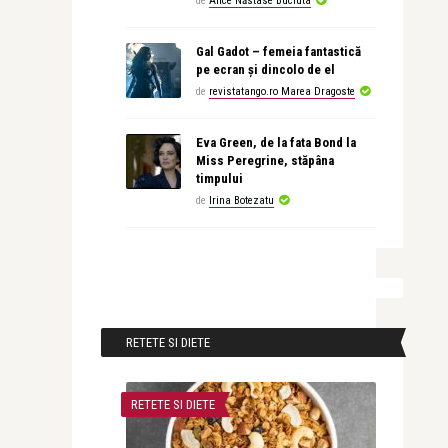
de
Alice Năstase Buciuta
Gal Gadot – femeia fantastică
pe ecran și dincolo de el
de
revistatango.ro Marea Dragoste
Eva Green, de la fata Bond la
Miss Peregrine, stăpâna
timpului
de
Irina Botezatu
RETETE SI DIETE
RETETE SI DIETE