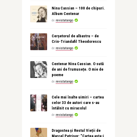
Nina Cassian – 100 de chipuri.
Album Centenar
de
revistatango
Cerșetorul de albastru – de
Crin-Triandafil Theodorescu
de
revistatango
Centenar Nina Cassian. O sută
de ani de frumusețe. O mie de
poeme
de
revistatango
Cele mai înalte uimiri – cartea
celor 33 de autori care s-au
întâlnit cu miracolul
de
revistatango
Dragostea și Restul Vieții de
Marcel Petrișor: “Cartea asta-i