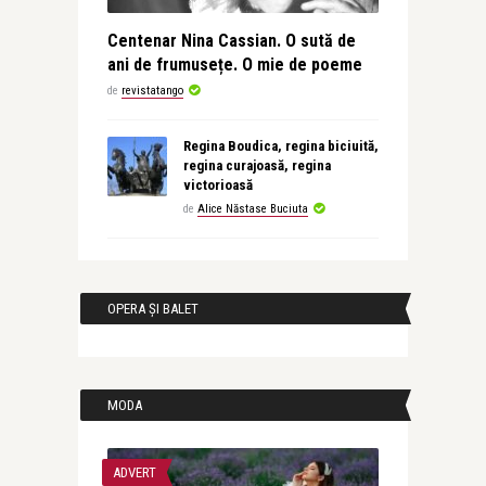
Centenar Nina Cassian. O sută de
ani de frumusețe. O mie de poeme
de
revistatango
Regina Boudica, regina biciuită,
regina curajoasă, regina
victorioasă
de
Alice Năstase Buciuta
OPERA ȘI BALET
MODA
ADVERT