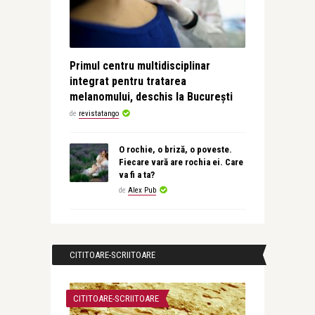
Primul centru multidisciplinar
integrat pentru tratarea
melanomului, deschis la București
de
revistatango
O rochie, o briză, o poveste.
Fiecare vară are rochia ei. Care
va fi a ta?
de
Alex Pub
CITITOARE-SCRIITOARE
CITITOARE-SCRIITOARE