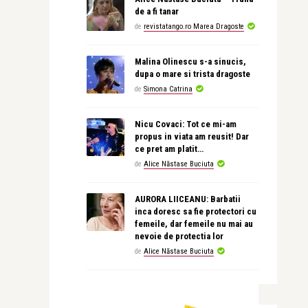
de a fi tanar
de
revistatango.ro Marea Dragoste
Malina Olinescu s-a sinucis,
dupa o mare si trista dragoste
de
Simona Catrina
Nicu Covaci: Tot ce mi-am
propus in viata am reusit! Dar
ce pret am platit…
de
Alice Năstase Buciuta
AURORA LIICEANU: Barbatii
inca doresc sa fie protectori cu
femeile, dar femeile nu mai au
nevoie de protectia lor
de
Alice Năstase Buciuta