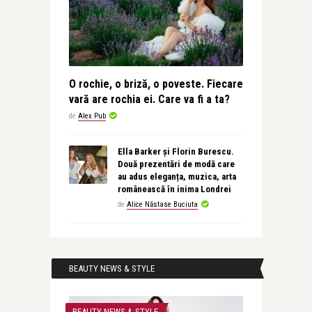
O rochie, o briză, o poveste. Fiecare
vară are rochia ei. Care va fi a ta?
de
Alex Pub
Ella Barker și Florin Burescu.
Două prezentări de modă care
au adus eleganța, muzica, arta
românească în inima Londrei
de
Alice Năstase Buciuta
BEAUTY NEWS & STYLE
BEAUTY NEWS & STYLE