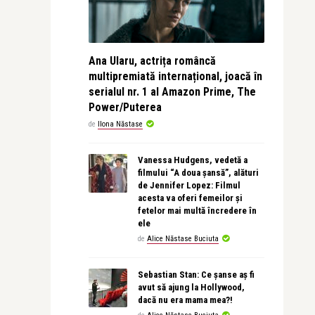
Ana Ularu, actrița româncă
multipremiată internațional, joacă în
serialul nr. 1 al Amazon Prime, The
Power/Puterea
de
Ilona Năstase
Vanessa Hudgens, vedetă a
filmului “A doua șansă”, alături
de Jennifer Lopez: Filmul
acesta va oferi femeilor și
fetelor mai multă încredere în
ele
de
Alice Năstase Buciuta
Sebastian Stan: Ce șanse aș fi
avut să ajung la Hollywood,
dacă nu era mama mea?!