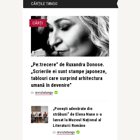
CĂRȚILE TANGO
CĂRȚI
„Pe:trecere” de Ruxandra Donose.
„Scrierile ei sunt stampe japoneze,
tablouri care surprind arhitectura
umană în devenire”
de
revistatango
„Povești adevărate din
străbuni” de Elena Nane s-a
lansat la Muzeul Național al
Literaturii Române
de
revistatango