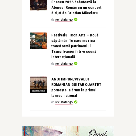
Enescu 2026 debutează la
Ateneul Român cu un concert
dirijat de Cristian Măcelaru
de
revistatango
Festivalul ICon Arts – Două
săptămâni în care muzica
transformă patrimoniul
Transilvaniei într-o scenă
internațională
de
revistatango
ANOTIMPURI/VIVALDI
ROMANIAN GUITAR QUARTET
pornește la drum în primul
turneu național
de
revistatango