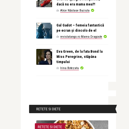
dacă nu era mama mea?!
de
Alice Năstase Buciuta
Gal Gadot – femeia fantastică
pe ecran și dincolo de el
de
revistatango.ro Marea Dragoste
Eva Green, de la fata Bond la
Miss Peregrine, stăpâna
timpului
de
Irina Botezatu
RETETE SI DIETE
RETETE SI DIETE