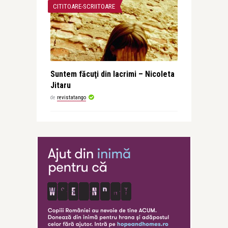
CITITOARE-SCRIITOARE
Suntem făcuţi din lacrimi – Nicoleta
Jitaru
de
revistatango