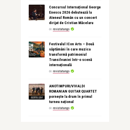
Concursul Internațional George
Enescu 2026 debutează la
Ateneul Român cu un concert
dirijat de Cristian Măcelaru
de
revistatango
Festivalul ICon Arts – Două
săptămâni în care muzica
transformă patrimoniul
Transilvaniei într-o scenă
internațională
de
revistatango
ANOTIMPURI/VIVALDI
ROMANIAN GUITAR QUARTET
pornește la drum în primul
turneu național
de
revistatango