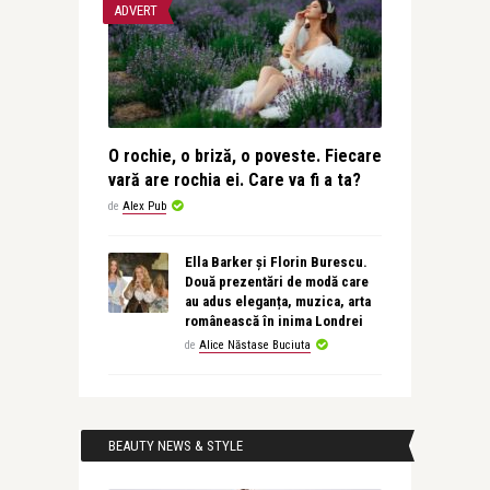
ADVERT
O rochie, o briză, o poveste. Fiecare
vară are rochia ei. Care va fi a ta?
de
Alex Pub
Ella Barker și Florin Burescu.
Două prezentări de modă care
au adus eleganța, muzica, arta
românească în inima Londrei
de
Alice Năstase Buciuta
BEAUTY NEWS & STYLE