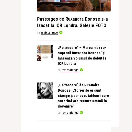
Pass:ages de Ruxandra Donose s-a
lansat la ICR Londra. Galerie FOTO
de
revistatango
„Pe:trecere” – Marea mezzo-
soprană Ruxandra Donose își
lansează volumul de debut la
ICR Londra
de
revistatango
„Pe:trecere” de Ruxandra
Donose. „Scrierile ei sunt
stampe japoneze, tablouri care
surprind arhitectura umană în
devenire”
de
revistatango