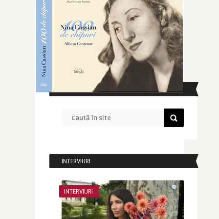
CAUTĂ ÎN SITE
INTERVIURI
INTERVIURI