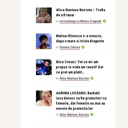
Alice Nastase Buciuta – Trufia
de a fi tanar
de
revistatango.ro Marea Dragoste
Malina Olinescu s-a sinucis,
dupa o mare si trista dragoste
de
Simona Catrina
Nicu Covaci: Tot ce mi-am
propus in viata am reusit! Dar
ce pret am platit…
de
Alice Năstase Buciuta
AURORA LIICEANU: Barbatii
inca doresc sa fie protectori cu
femeile, dar femeile nu mai au
nevoie de protectia lor
de
Alice Năstase Buciuta