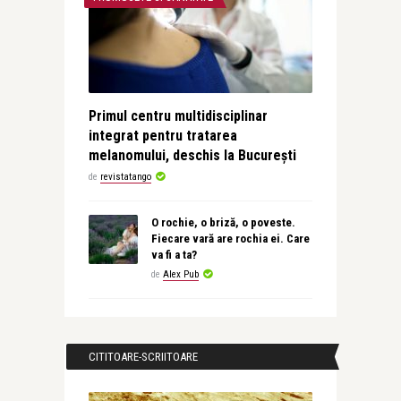
Primul centru multidisciplinar
integrat pentru tratarea
melanomului, deschis la București
de
revistatango
O rochie, o briză, o poveste.
Fiecare vară are rochia ei. Care
va fi a ta?
de
Alex Pub
CITITOARE-SCRIITOARE