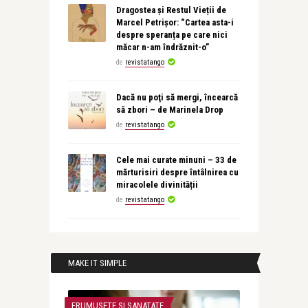
Dragostea și Restul Vieții de
Marcel Petrișor: “Cartea asta-i
despre speranța pe care nici
măcar n-am îndrăznit-o”
de
revistatango
Dacă nu poţi să mergi, încearcă
să zbori – de Marinela Drop
de
revistatango
Cele mai curate minuni – 33 de
mărturisiri despre întâlnirea cu
miracolele divinității
de
revistatango
MAKE IT SIMPLE
FRUMUSETE SI SANATATE