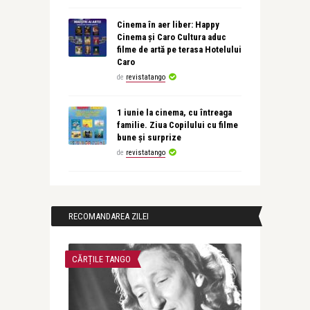
Cinema în aer liber: Happy
Cinema și Caro Cultura aduc
filme de artă pe terasa Hotelului
Caro
de
revistatango
1 iunie la cinema, cu întreaga
familie. Ziua Copilului cu filme
bune și surprize
de
revistatango
RECOMANDAREA ZILEI
CĂRȚILE TANGO