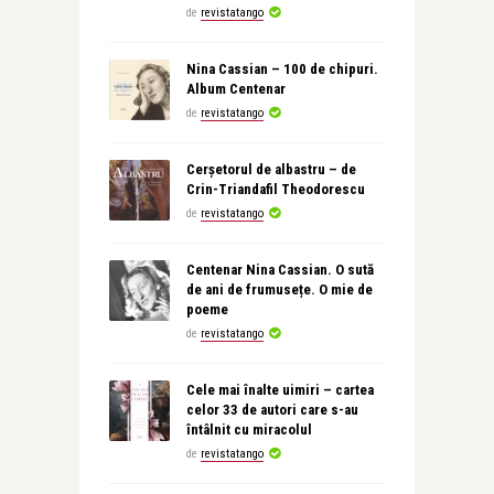
de
revistatango
Nina Cassian – 100 de chipuri.
Album Centenar
de
revistatango
Cerșetorul de albastru – de
Crin-Triandafil Theodorescu
de
revistatango
Centenar Nina Cassian. O sută
de ani de frumusețe. O mie de
poeme
de
revistatango
Cele mai înalte uimiri – cartea
celor 33 de autori care s-au
întâlnit cu miracolul
de
revistatango