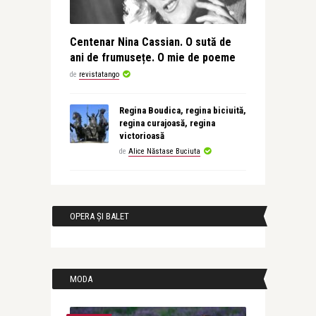
Centenar Nina Cassian. O sută de
ani de frumusețe. O mie de poeme
de
revistatango
Regina Boudica, regina biciuită,
regina curajoasă, regina
victorioasă
de
Alice Năstase Buciuta
OPERA ȘI BALET
MODA