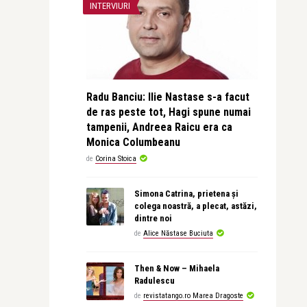
INTERVIURI
Radu Banciu: Ilie Nastase s-a facut
de ras peste tot, Hagi spune numai
tampenii, Andreea Raicu era ca
Monica Columbeanu
de
Corina Stoica
Simona Catrina, prietena și
colega noastră, a plecat, astăzi,
dintre noi
de
Alice Năstase Buciuta
Then & Now – Mihaela
Radulescu
de
revistatango.ro Marea Dragoste