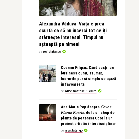
Alexandra Văduva: Viața e prea
scurtă ca să nu încerci tot ce îți
stârnește interesul. Timpul nu
așteaptă pe nimeni
de
revistatango
Cosmin Filipaș: Când susții un
business curat, asumat,
lucrurile pur și simplu se așază
în favoarea ta
de
Alice Năstase Buciuta
Ana-Maria Pop despre 𝐶𝑜𝑣𝑜𝑟
𝑃𝑙𝑎𝑛𝑡𝑒 𝑃𝑜𝑒𝑧𝑖𝑒: de la un shop de
plante de pe terasa Obor la un
proiect artistic interdisciplinar
de
revistatango