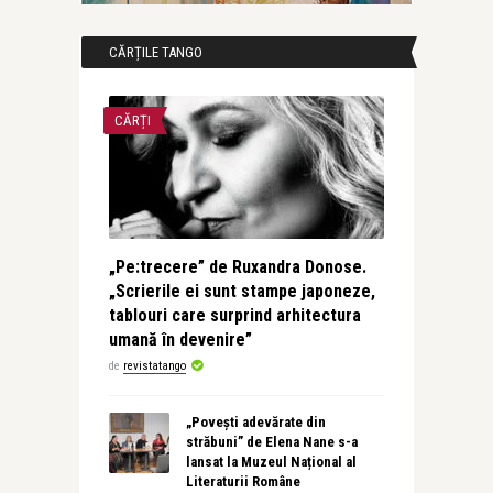
CĂRȚILE TANGO
CĂRȚI
„Pe:trecere” de Ruxandra Donose.
„Scrierile ei sunt stampe japoneze,
tablouri care surprind arhitectura
umană în devenire”
de
revistatango
„Povești adevărate din
străbuni” de Elena Nane s-a
lansat la Muzeul Național al
Literaturii Române