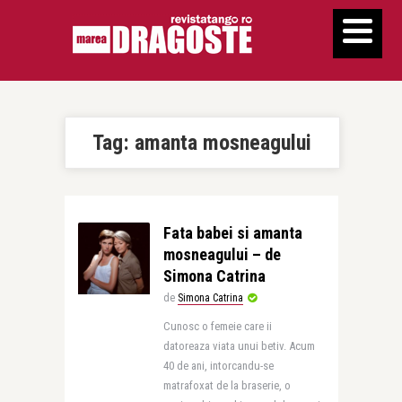
Tag:
amanta mosneagului
Fata babei si amanta
mosneagului – de
Simona Catrina
de
Simona Catrina
Cunosc o femeie care ii
datoreaza viata unui betiv. Acum
40 de ani, intorcandu-se
matrafoxat de la braserie, o