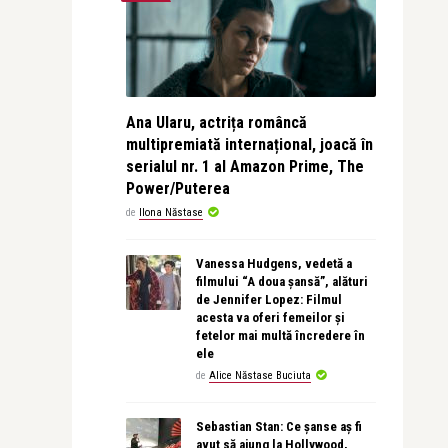
Ana Ularu, actrița româncă
multipremiată internațional, joacă în
serialul nr. 1 al Amazon Prime, The
Power/Puterea
de
Ilona Năstase
Vanessa Hudgens, vedetă a
filmului “A doua șansă”, alături
de Jennifer Lopez: Filmul
acesta va oferi femeilor și
fetelor mai multă încredere în
ele
de
Alice Năstase Buciuta
Sebastian Stan: Ce șanse aș fi
avut să ajung la Hollywood,