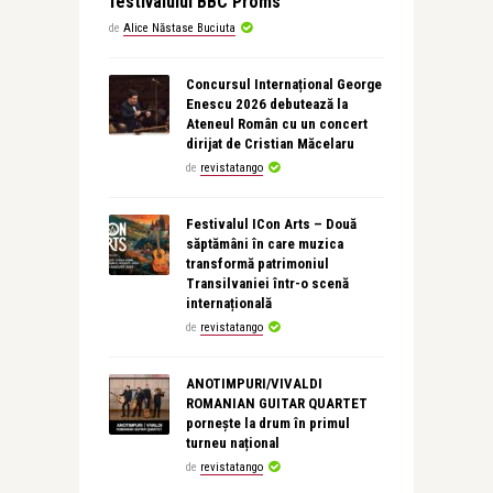
festivalului BBC Proms
de
Alice Năstase Buciuta
Concursul Internațional George
Enescu 2026 debutează la
Ateneul Român cu un concert
dirijat de Cristian Măcelaru
de
revistatango
Festivalul ICon Arts – Două
săptămâni în care muzica
transformă patrimoniul
Transilvaniei într-o scenă
internațională
de
revistatango
ANOTIMPURI/VIVALDI
ROMANIAN GUITAR QUARTET
pornește la drum în primul
turneu național
de
revistatango