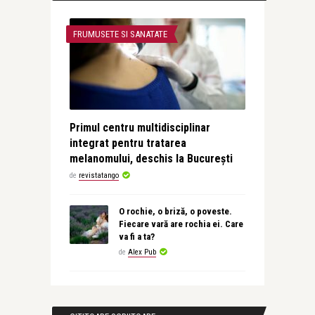
FRUMUSETE SI SANATATE
Primul centru multidisciplinar
integrat pentru tratarea
melanomului, deschis la București
de
revistatango
O rochie, o briză, o poveste.
Fiecare vară are rochia ei. Care
va fi a ta?
de
Alex Pub