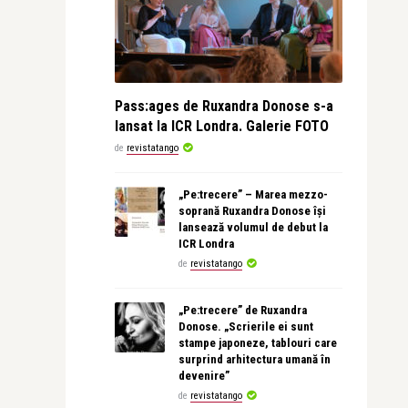
Pass:ages de Ruxandra Donose s-a
lansat la ICR Londra. Galerie FOTO
de
revistatango
„Pe:trecere” – Marea mezzo-
soprană Ruxandra Donose își
lansează volumul de debut la
ICR Londra
de
revistatango
„Pe:trecere” de Ruxandra
Donose. „Scrierile ei sunt
stampe japoneze, tablouri care
surprind arhitectura umană în
devenire”
de
revistatango