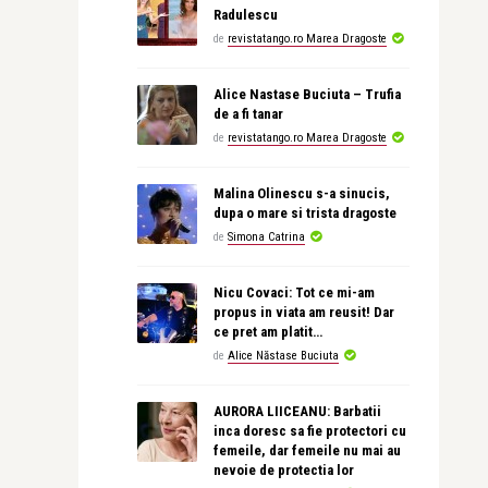
Radulescu
de
revistatango.ro Marea Dragoste
Alice Nastase Buciuta – Trufia
de a fi tanar
de
revistatango.ro Marea Dragoste
Malina Olinescu s-a sinucis,
dupa o mare si trista dragoste
de
Simona Catrina
Nicu Covaci: Tot ce mi-am
propus in viata am reusit! Dar
ce pret am platit…
de
Alice Năstase Buciuta
AURORA LIICEANU: Barbatii
inca doresc sa fie protectori cu
femeile, dar femeile nu mai au
nevoie de protectia lor