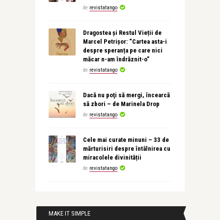
de
revistatango
Dragostea și Restul Vieții de
Marcel Petrișor: “Cartea asta-i
despre speranța pe care nici
măcar n-am îndrăznit-o”
de
revistatango
Dacă nu poţi să mergi, încearcă
să zbori – de Marinela Drop
de
revistatango
Cele mai curate minuni – 33 de
mărturisiri despre întâlnirea cu
miracolele divinității
de
revistatango
MAKE IT SIMPLE