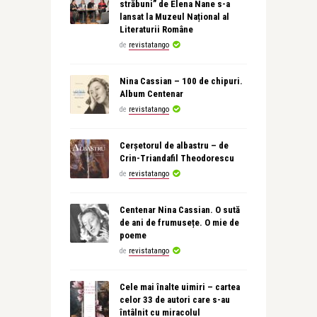
străbuni” de Elena Nane s-a
lansat la Muzeul Național al
Literaturii Române
de
revistatango
Nina Cassian – 100 de chipuri.
Album Centenar
de
revistatango
Cerșetorul de albastru – de
Crin-Triandafil Theodorescu
de
revistatango
Centenar Nina Cassian. O sută
de ani de frumusețe. O mie de
poeme
de
revistatango
Cele mai înalte uimiri – cartea
celor 33 de autori care s-au
întâlnit cu miracolul