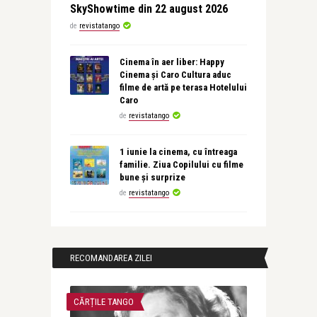
SkyShowtime din 22 august 2026
de
revistatango
Cinema în aer liber: Happy
Cinema și Caro Cultura aduc
filme de artă pe terasa Hotelului
Caro
de
revistatango
1 iunie la cinema, cu întreaga
familie. Ziua Copilului cu filme
bune și surprize
de
revistatango
RECOMANDAREA ZILEI
CĂRȚILE TANGO