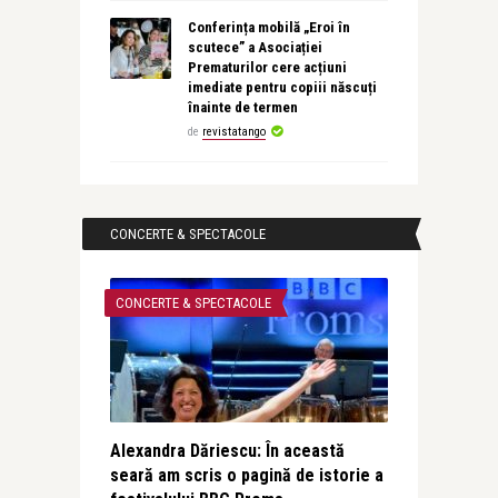
Conferința mobilă „Eroi în
scutece” a Asociației
Prematurilor cere acțiuni
imediate pentru copiii născuți
înainte de termen
de
revistatango
CONCERTE & SPECTACOLE
CONCERTE & SPECTACOLE
Alexandra Dăriescu: În această
seară am scris o pagină de istorie a