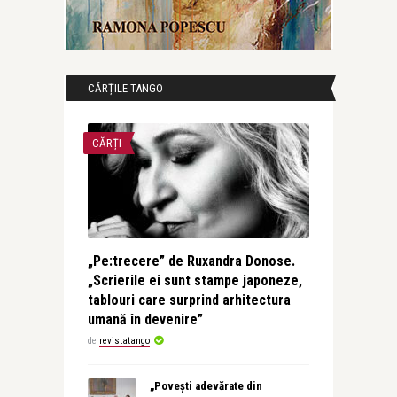
CĂRȚILE TANGO
CĂRȚI
„Pe:trecere” de Ruxandra Donose.
„Scrierile ei sunt stampe japoneze,
tablouri care surprind arhitectura
umană în devenire”
de
revistatango
„Povești adevărate din