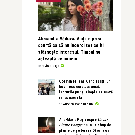
Alexandra Văduva: Viața e prea
scurtă ca să nu încerci tot ce îți
stârnește interesul. Timpul nu
așteaptă pe nimeni
de
revistatango
Cosmin Filipaș: Când susții un
business curat, asumat,
lucrurile pur și simplu se așază
în favoarea ta
de
Alice Năstase Buciuta
Ana-Maria Pop despre 𝐶𝑜𝑣𝑜𝑟
𝑃𝑙𝑎𝑛𝑡𝑒 𝑃𝑜𝑒𝑧𝑖𝑒: de la un shop de
plante de pe terasa Obor la un