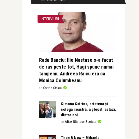
INTERVIURI
Radu Banciu: Ilie Nastase s-a facut
de ras peste tot, Hagi spune numai
tampenii, Andreea Raicu era ca
Monica Columbeanu
de
Corina Stoica
Simona Catrina, prietena și
colega noastră, a plecat, astăzi,
dintre noi
de
Alice Năstase Buciuta
Then & Now – Mihaela