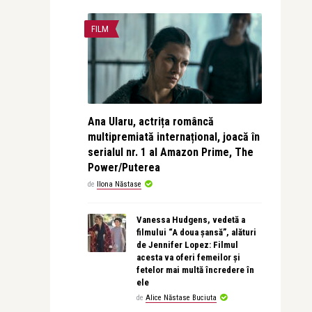
FILM
Ana Ularu, actrița româncă
multipremiată internațional, joacă în
serialul nr. 1 al Amazon Prime, The
Power/Puterea
de
Ilona Năstase
Vanessa Hudgens, vedetă a
filmului “A doua șansă”, alături
de Jennifer Lopez: Filmul
acesta va oferi femeilor și
fetelor mai multă încredere în
ele
de
Alice Năstase Buciuta