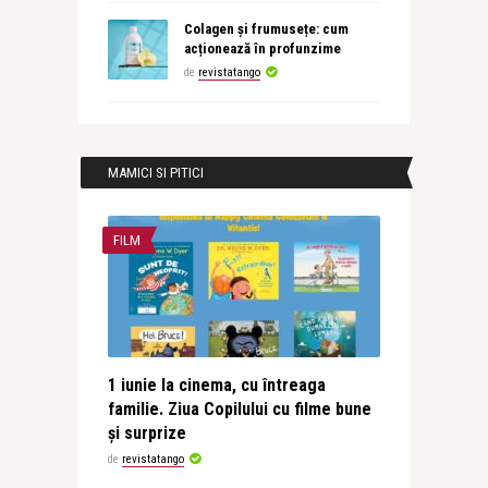
Colagen și frumusețe: cum
acționează în profunzime
de
revistatango
MAMICI SI PITICI
FILM
1 iunie la cinema, cu întreaga
familie. Ziua Copilului cu filme bune
și surprize
de
revistatango