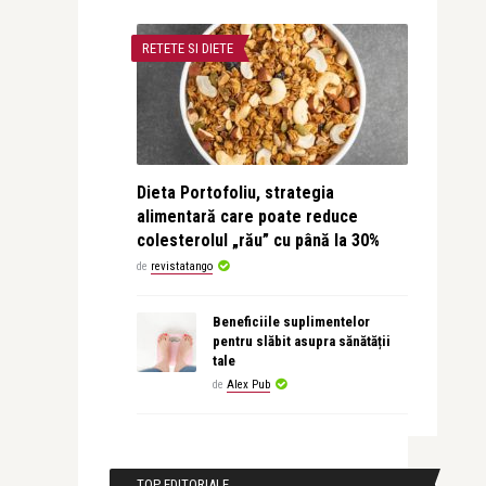
RETETE SI DIETE
Dieta Portofoliu, strategia
alimentară care poate reduce
colesterolul „rău” cu până la 30%
de
revistatango
Beneficiile suplimentelor
pentru slăbit asupra sănătății
tale
de
Alex Pub
TOP EDITORIALE