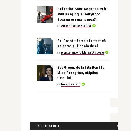
Sebastian Stan: Ce șanse aș fi
avut să ajung la Hollywood,
dacă nu era mama mea?!
de
Alice Năstase Buciuta
Gal Gadot – femeia fantastică
pe ecran și dincolo de el
de
revistatango.ro Marea Dragoste
Eva Green, de la fata Bond la
Miss Peregrine, stăpâna
timpului
de
Irina Botezatu
RETETE SI DIETE