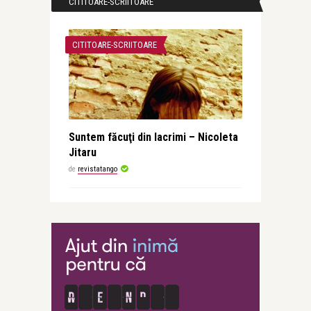
CITITOARE-SCRIITOARE
CITITOARE-SCRIITOARE
Suntem făcuţi din lacrimi – Nicoleta
Jitaru
de
revistatango