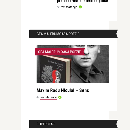
proiect artistic interdisciplinar
de
revistatango
CEA MAI FRUMOASA POEZIE
CEA MAI FRUMOASA POEZIE
Maxim Radu Niculai – Sens
de
revistatango
SUPERSTAR