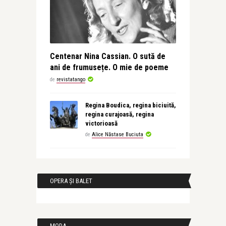
Centenar Nina Cassian. O sută de
ani de frumusețe. O mie de poeme
de
revistatango
Regina Boudica, regina biciuită,
regina curajoasă, regina
victorioasă
de
Alice Năstase Buciuta
OPERA ȘI BALET
MODA