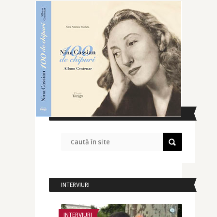
CAUTĂ ÎN SITE
INTERVIURI
INTERVIURI