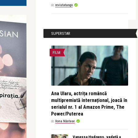
de
revistatango
SUPERSTAR
FILM
Ana Ularu, actrița româncă
multipremiată internațional, joacă în
serialul nr. 1 al Amazon Prime, The
Power/Puterea
de
Ilona Năstase
Vanessa Hudgens, vedetă a