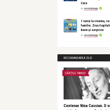
Caro
de
revistatango
1 iunie la cinema, cu
familie. Ziua Copilul
bune și surprize
de
revistatango
RECOMANDAREA ZILEI
CĂRȚILE TANGO
Centenar Nina Cassian. O s