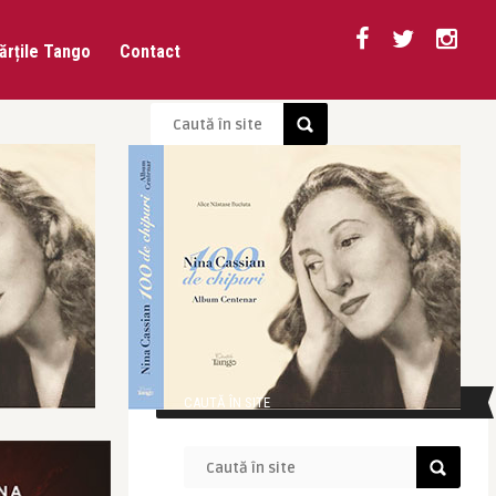
ărțile Tango
Contact
CAUTĂ ÎN SITE