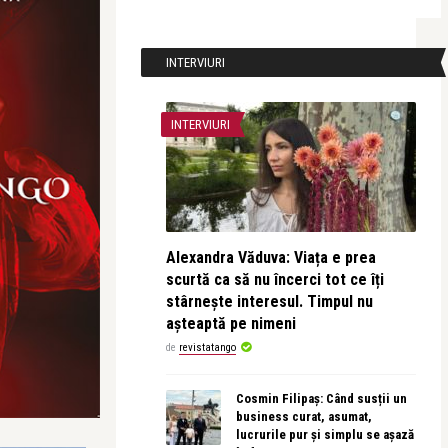
INTERVIURI
INTERVIURI
Alexandra Văduva: Viața e prea
scurtă ca să nu încerci tot ce îți
stârnește interesul. Timpul nu
așteaptă pe nimeni
de
revistatango
Cosmin Filipaș: Când susții un
business curat, asumat,
lucrurile pur și simplu se așază