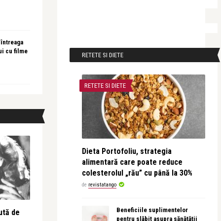
 întreaga
ui cu filme
RETETE SI DIETE
RETETE SI DIETE
Dieta Portofoliu, strategia
alimentară care poate reduce
colesterolul „rău” cu până la 30%
de
revistatango
Beneficiile suplimentelor
ută de
pentru slăbit asupra sănătății