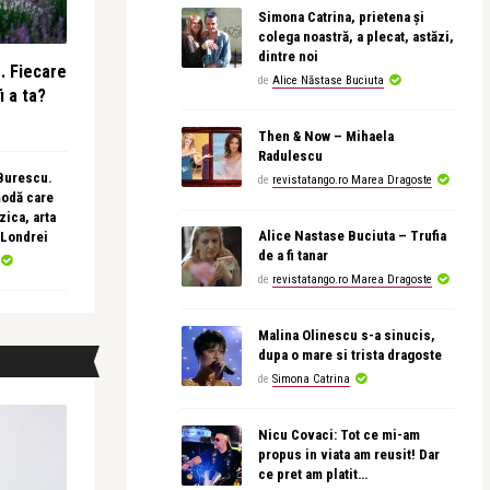
Simona Catrina, prietena și
colega noastră, a plecat, astăzi,
dintre noi
e. Fiecare
de
Alice Năstase Buciuta
i a ta?
Then & Now – Mihaela
Radulescu
 Burescu.
de
revistatango.ro Marea Dragoste
modă care
ica, arta
Alice Nastase Buciuta – Trufia
 Londrei
de a fi tanar
de
revistatango.ro Marea Dragoste
Malina Olinescu s-a sinucis,
dupa o mare si trista dragoste
de
Simona Catrina
Nicu Covaci: Tot ce mi-am
propus in viata am reusit! Dar
ce pret am platit…