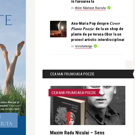
în favoarea ta
de
Alice Năstase Buciuta
Ana-Maria Pop despre 𝐶𝑜𝑣𝑜𝑟
𝑃𝑙𝑎𝑛𝑡𝑒 𝑃𝑜𝑒𝑧𝑖𝑒: de la un shop de
plante de pe terasa Obor la un
proiect artistic interdisciplinar
de
revistatango
CEA MAI FRUMOASA POEZIE
CEA MAI FRUMOASA POEZIE
Maxim Radu Niculai – Sens