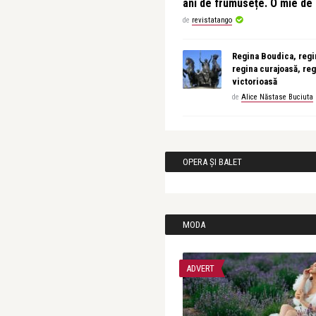
ani de frumusețe. O mie d
de
revistatango
Regina Boudica, regin
regina curajoasă, reg
victorioasă
de
Alice Năstase Buciuta
OPERA ȘI BALET
MODA
ADVERT