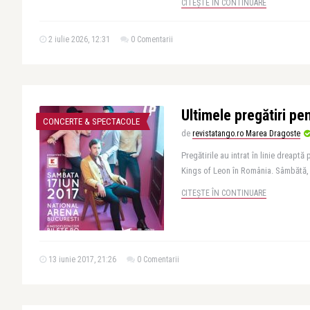
CITEȘTE ÎN CONTINUARE
2 iulie 2026, 12:31
0 Comentarii
Ultimele pregătiri pe
CONCERTE & SPECTACOLE
de
revistatango.ro Marea Dragoste
Pregătirile au intrat în linie dreapt
Kings of Leon în România. Sâmbătă, p
CITEȘTE ÎN CONTINUARE
13 iunie 2017, 21:26
0 Comentarii