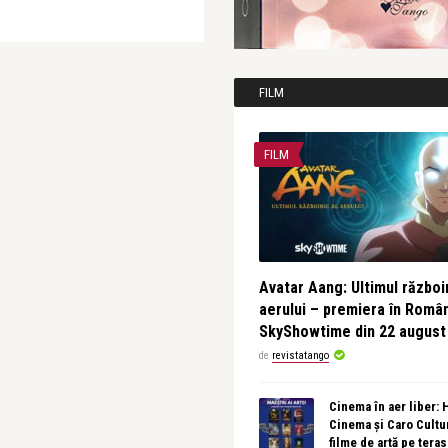
FILM
FILM
Avatar Aang: Ultimul războin
aerului – premiera în Româ
SkyShowtime din 22 august
de
revistatango
Cinema în aer liber:
Cinema și Caro Cultu
filme de artă pe tera