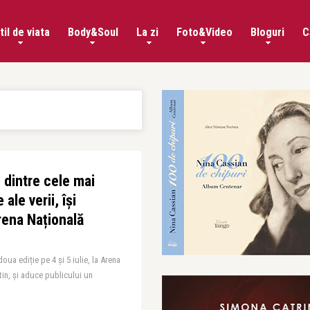
til de viata
Body&Soul
La zi
Foto&Video
Bloguri
C
l dintre cele mai
ale verii, își
rena Națională
oua ediție pe 4 și 5 iulie, la Arena
tin, și aduce publicului un