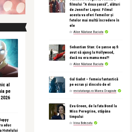
filmului “A doua șansă”, alături
de Jennifer Lopez: Filmul
acesta va oferi femeilor și
fetelor mai multă încredere în
ele
de
Alice Năstase Buciuta
Sebastian Stan: Ce șanse aș fi
avut să ajung la Hollywood,
dacă nu era mama mea?!
de
Alice Năstase Buciuta
Gal Gadot – femeia fantastică
ic al
pe ecran și dincolo de el
nia pe
de
revistatango.ro Marea Dragoste
 2026
Eva Green, de la fata Bond la
Miss Peregrine, stăpâna
timpului
 Happy
de
Irina Botezatu
ra aduc
sa Hotelului