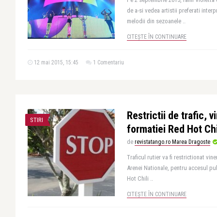
de a-si vedea artistii preferati inter
melodii din sezoanele ..
CITEȘTE ÎN CONTINUARE
12 mai 2015, 15:45
1 Comentariu
Restrictii de trafic, v
STIRI
formatiei Red Hot Ch
de
revistatango.ro Marea Dragoste
Traficul rutier va fi restrictionat vi
Arenei Nationale, pentru accesul pub
Hot Chili ..
CITEȘTE ÎN CONTINUARE