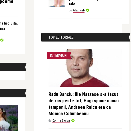
e poeme
tale
de
Alex Pub
a biciuită,
ina
TOP EDITORIALE
INTERVIURI
Radu Banciu: Ilie Nastase s-a facut
de ras peste tot, Hagi spune numai
tampenii, Andreea Raicu era ca
Monica Columbeanu
de
Corina Stoica