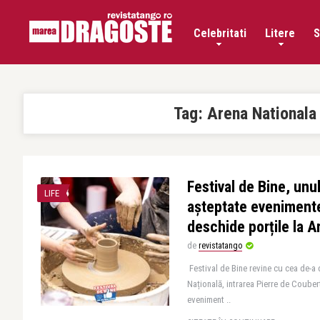
Celebritati
Litere
S
Tag:
Arena Nationala
Festival de Bine, unu
LIFE
așteptate evenimente 
deschide porțile la A
de
revistatango
Festival de Bine revine cu cea de-a d
Națională, intrarea Pierre de Couber
eveniment ..