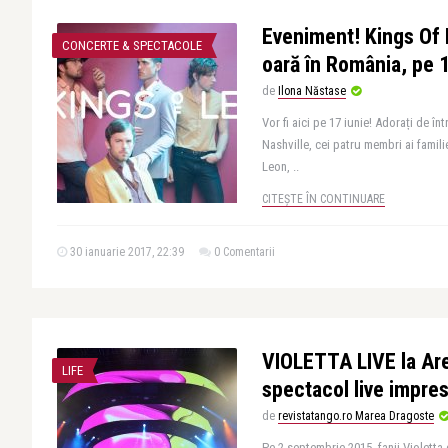
Eveniment! Kings Of 
CONCERTE & SPECTACOLE
oară în România, pe 
de
Ilona Năstase
Vor fi aici pe 17 iunie! Adorați de i
Nashville, cei patru membri ai familie
Leon, ..
CITEȘTE ÎN CONTINUARE
30 ianuarie 2017, 22:39
0 Comentarii
VIOLETTA LIVE la Are
LIFE
spectacol live impre
de
revistatango.ro Marea Dragoste
Pe 2 septembrie 2015, fanii Violett