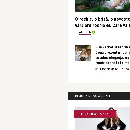
O rochie, o briză, o povest
vară are rochia ei. Care va f
de
Alex Pub
Ella Barker și Florin
Două prezentări de 
au adus eleganța, muz
românească în inima
de
Alice Năstase Buciuta
BEAUTY NEWS & STYLE
BEAUTY NEWS & STYLE