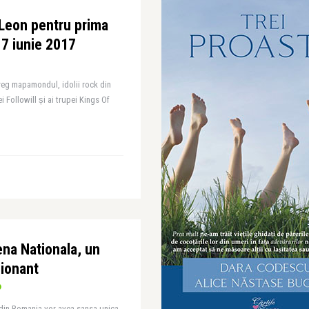
Leon pentru prima
17 iunie 2017
̂ntreg mapamondul, idolii rock din
i Followill și ai trupei Kings Of
na Nationala, un
sionant
a din Romania vor avea sansa unica