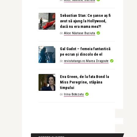
Sebastian Stan: Ce șanse aș fi
avut să ajung la Hollywood,
dacă nu era mama mea?!
de
Alice Năstase Buciuta
Gal Gadot – femeia fantastică
pe ecran și dincolo de el
de
revistatango.ro Marea Dragoste
Eva Green, de la fata Bond la
Miss Peregrine, stăpâna
timpului
de
Irina Botezatu