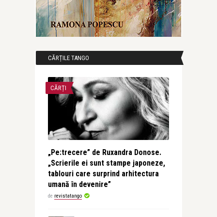
CĂRȚILE TANGO
CĂRȚI
„Pe:trecere” de Ruxandra Donose.
„Scrierile ei sunt stampe japoneze,
tablouri care surprind arhitectura
umană în devenire”
de
revistatango