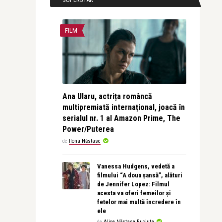
FILM
Ana Ularu, actrița româncă
multipremiată internațional, joacă în
serialul nr. 1 al Amazon Prime, The
Power/Puterea
de
Ilona Năstase
Vanessa Hudgens, vedetă a
filmului “A doua șansă”, alături
de Jennifer Lopez: Filmul
acesta va oferi femeilor și
fetelor mai multă încredere în
ele
de
Alice Năstase Buciuta