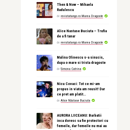
Then & Now – Mihaela
Radulescu
de
revistatango.ro Marea Dragoste
Alice Nastase Buciuta – Trufia
de a fi tanar
de
revistatango.ro Marea Dragoste
Malina Olinescu s-a sinucis,
dupa o mare si trista dragoste
de
Simona Catrina
Nicu Covaci: Tot ce mi-am
propus in viata am reusit! Dar
ce pret am platit…
de
Alice Năstase Buciuta
AURORA LIICEANU: Barbatii
inca doresc sa fie protectori cu
femeile, dar femeile nu mai au