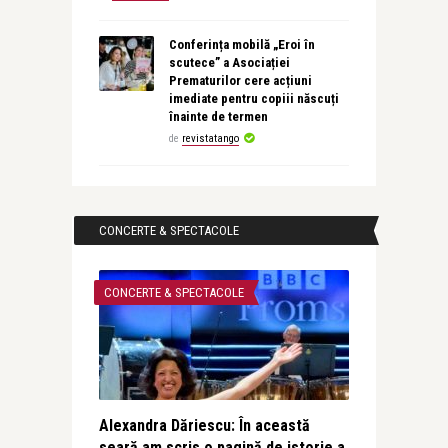
Conferința mobilă „Eroi în
scutece” a Asociației
Prematurilor cere acțiuni
imediate pentru copiii născuți
înainte de termen
de
revistatango
CONCERTE & SPECTACOLE
CONCERTE & SPECTACOLE
Alexandra Dăriescu: În această
seară am scris o pagină de istorie a