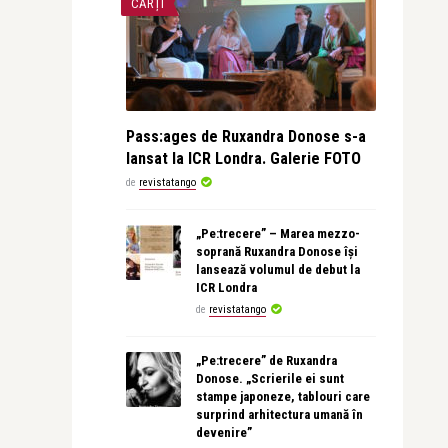
CĂRȚI
Pass:ages de Ruxandra Donose s-a
lansat la ICR Londra. Galerie FOTO
de
revistatango
„Pe:trecere” – Marea mezzo-
soprană Ruxandra Donose își
lansează volumul de debut la
ICR Londra
de
revistatango
„Pe:trecere” de Ruxandra
Donose. „Scrierile ei sunt
stampe japoneze, tablouri care
surprind arhitectura umană în
devenire”