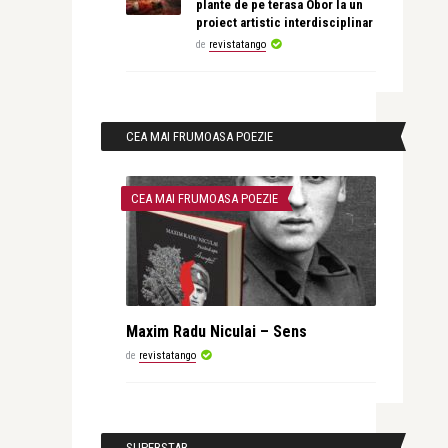
plante de pe terasa Obor la un
proiect artistic interdisciplinar
de
revistatango
CEA MAI FRUMOASA POEZIE
CEA MAI FRUMOASA POEZIE
Maxim Radu Niculai – Sens
de
revistatango
SUPERSTAR