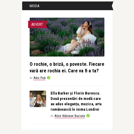
MODA
ADVERT
O rochie, o briză, o poveste. Fiecare
vară are rochia ei. Care va fi a ta?
de
Alex Pub
Ella Barker și Florin Burescu.
Două prezentări de modă care
au adus eleganța, muzica, arta
românească în inima Londrei
de
Alice Năstase Buciuta