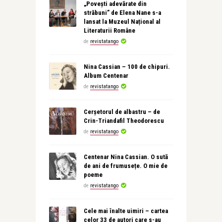
„Povești adevărate din
străbuni” de Elena Nane s-a
lansat la Muzeul Național al
Literaturii Române
de
revistatango
Nina Cassian – 100 de chipuri.
Album Centenar
de
revistatango
Cerșetorul de albastru – de
Crin-Triandafil Theodorescu
de
revistatango
Centenar Nina Cassian. O sută
de ani de frumusețe. O mie de
poeme
de
revistatango
Cele mai înalte uimiri – cartea
celor 33 de autori care s-au