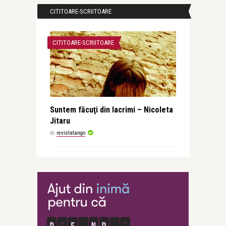
CITITOARE-SCRIITOARE
CITITOARE-SCRIITOARE
Suntem făcuţi din lacrimi – Nicoleta
Jitaru
de
revistatango