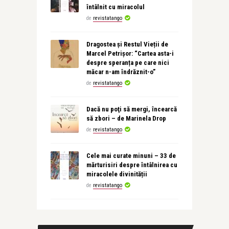
întâlnit cu miracolul
de
revistatango
Dragostea și Restul Vieții de
Marcel Petrișor: “Cartea asta-i
despre speranța pe care nici
măcar n-am îndrăznit-o”
de
revistatango
Dacă nu poţi să mergi, încearcă
să zbori – de Marinela Drop
de
revistatango
Cele mai curate minuni – 33 de
mărturisiri despre întâlnirea cu
miracolele divinității
de
revistatango