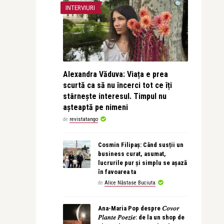
INTERVIURI
Alexandra Văduva: Viața e prea
scurtă ca să nu încerci tot ce îți
stârnește interesul. Timpul nu
așteaptă pe nimeni
de
revistatango
Cosmin Filipaș: Când susții un
business curat, asumat,
lucrurile pur și simplu se așază
în favoarea ta
de
Alice Năstase Buciuta
Ana-Maria Pop despre 𝐶𝑜𝑣𝑜𝑟
𝑃𝑙𝑎𝑛𝑡𝑒 𝑃𝑜𝑒𝑧𝑖𝑒: de la un shop de