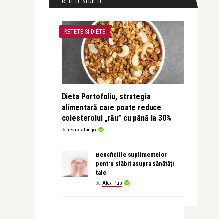
RETETE SI DIETE
RETETE SI DIETE
Dieta Portofoliu, strategia
alimentară care poate reduce
colesterolul „rău” cu până la 30%
de
revistatango
Beneficiile suplimentelor
pentru slăbit asupra sănătății
tale
de
Alex Pub