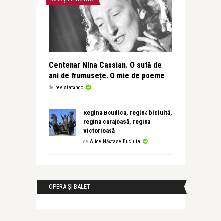
Centenar Nina Cassian. O sută de
ani de frumusețe. O mie de poeme
de
revistatango
Regina Boudica, regina biciuită,
regina curajoasă, regina
victorioasă
de
Alice Năstase Buciuta
OPERA ȘI BALET