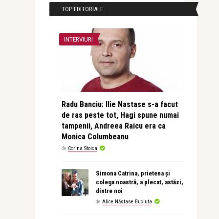
TOP EDITORIALE
INTERVIURI
Radu Banciu: Ilie Nastase s-a facut
de ras peste tot, Hagi spune numai
tampenii, Andreea Raicu era ca
Monica Columbeanu
de
Corina Stoica
Simona Catrina, prietena și
colega noastră, a plecat, astăzi,
dintre noi
de
Alice Năstase Buciuta