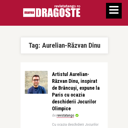
Tag:
Aurelian-Răzvan Dinu
Artistul Aurelian-
Răzvan Dinu, inspirat
de Brâncuși, expune la
Paris cu ocazia
deschiderii Jocurilor
Olimpice
de
revistatango
Cu ocazia deschiderii Jocurilor