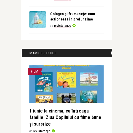
Colagen și frumusețe: cum
acționează în profunzime
de
revistatango
MAMICI SI PITICI
FILM
1 iunie la cinema, cu întreaga
familie. Ziua Copilului cu filme bune
și surprize
de
revistatango