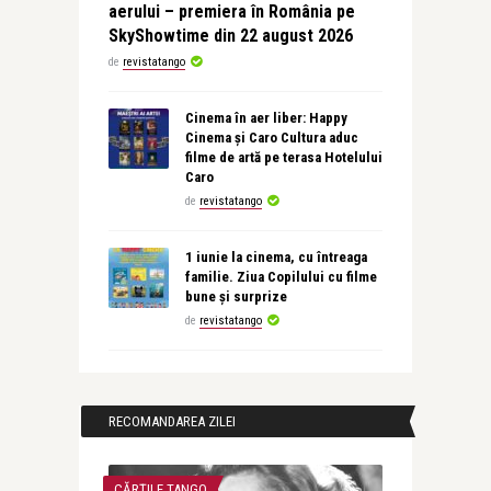
aerului – premiera în România pe
SkyShowtime din 22 august 2026
de
revistatango
Cinema în aer liber: Happy
Cinema și Caro Cultura aduc
filme de artă pe terasa Hotelului
Caro
de
revistatango
1 iunie la cinema, cu întreaga
familie. Ziua Copilului cu filme
bune și surprize
de
revistatango
RECOMANDAREA ZILEI
CĂRȚILE TANGO