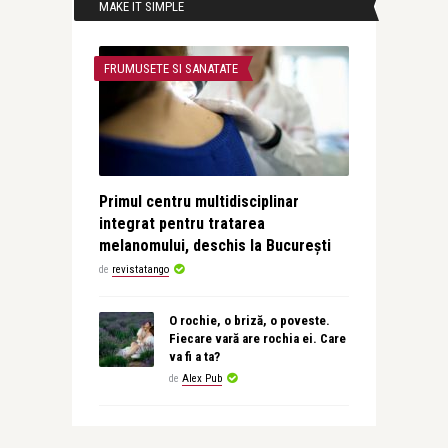
MAKE IT SIMPLE
FRUMUSETE SI SANATATE
Primul centru multidisciplinar
integrat pentru tratarea
melanomului, deschis la București
de
revistatango
O rochie, o briză, o poveste.
Fiecare vară are rochia ei. Care
va fi a ta?
de
Alex Pub