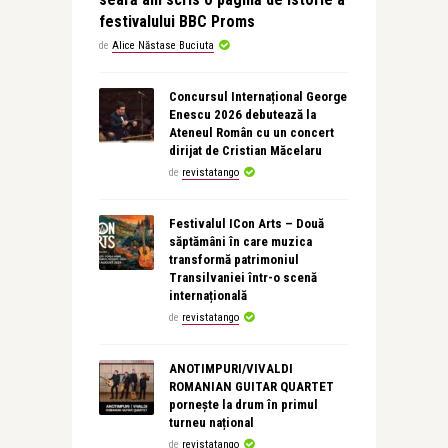
festivalului BBC Proms
de
Alice Năstase Buciuta
Concursul Internațional George
Enescu 2026 debutează la
Ateneul Român cu un concert
dirijat de Cristian Măcelaru
de
revistatango
Festivalul ICon Arts – Două
săptămâni în care muzica
transformă patrimoniul
Transilvaniei într-o scenă
internațională
de
revistatango
ANOTIMPURI/VIVALDI
ROMANIAN GUITAR QUARTET
pornește la drum în primul
turneu național
de
revistatango