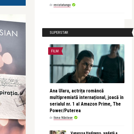
de
revistatango
SUPERSTAR
FILM
Ana Ularu, actrița româncă
multipremiată internațional, joacă în
serialul nr. 1 al Amazon Prime, The
Power/Puterea
de
Ilona Năstase
Vanessa Hudgens, vedetă a