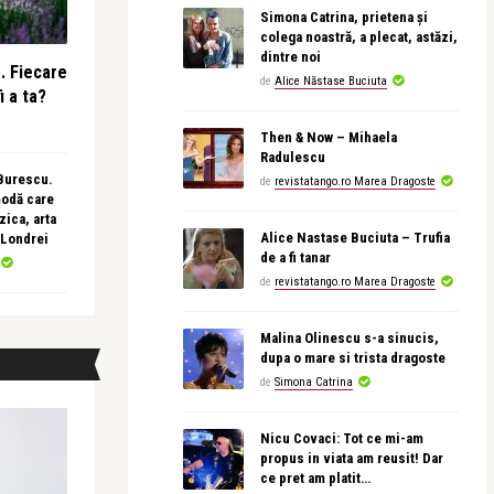
Simona Catrina, prietena și
colega noastră, a plecat, astăzi,
dintre noi
e. Fiecare
de
Alice Năstase Buciuta
i a ta?
Then & Now – Mihaela
Radulescu
 Burescu.
de
revistatango.ro Marea Dragoste
modă care
ica, arta
Alice Nastase Buciuta – Trufia
 Londrei
de a fi tanar
de
revistatango.ro Marea Dragoste
Malina Olinescu s-a sinucis,
dupa o mare si trista dragoste
de
Simona Catrina
Nicu Covaci: Tot ce mi-am
propus in viata am reusit! Dar
ce pret am platit…