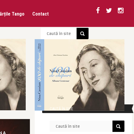
ărțile Tango
Contact
CAUTĂ ÎN SITE