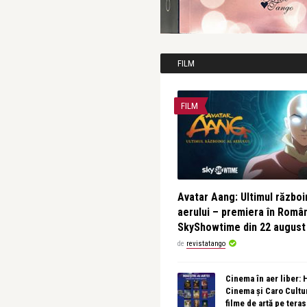
FILM
FILM
Avatar Aang: Ultimul războin
aerului – premiera în Româ
SkyShowtime din 22 august
de
revistatango
Cinema în aer liber:
Cinema și Caro Cultu
filme de artă pe tera