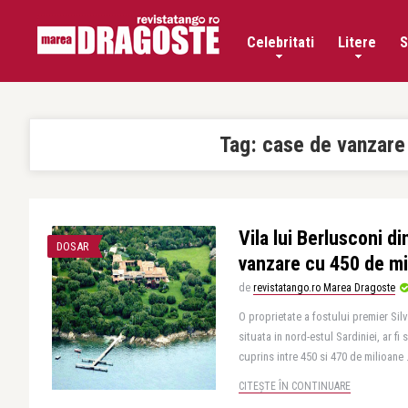
Celebritati
Litere
S
Tag:
case de vanzare
Vila lui Berlusconi di
DOSAR
vanzare cu 450 de mi
de
revistatango.ro Marea Dragoste
O proprietate a fostului premier Silv
situata in nord-estul Sardiniei, ar f
cuprins intre 450 si 470 de milioane .
CITEȘTE ÎN CONTINUARE