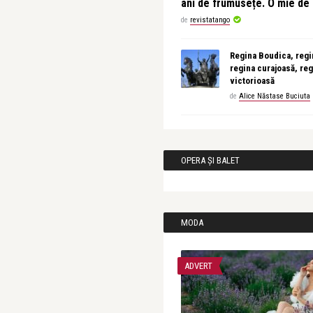
ani de frumusețe. O mie d
de
revistatango
Regina Boudica, regin
regina curajoasă, reg
victorioasă
de
Alice Năstase Buciuta
OPERA ȘI BALET
MODA
ADVERT