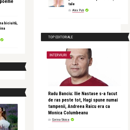
e poeme
tale
de
Alex Pub
a biciuită,
ina
TOP EDITORIALE
INTERVIURI
Radu Banciu: Ilie Nastase s-a facut
de ras peste tot, Hagi spune numai
tampenii, Andreea Raicu era ca
Monica Columbeanu
de
Corina Stoica