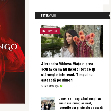
INTERVIURI
INTERVIURI
Alexandra Văduva: Viața e prea
scurtă ca să nu încerci tot ce îți
stârnește interesul. Timpul nu
așteaptă pe nimeni
de
revistatango
Cosmin Filipaș: Când susții un
business curat, asumat,
lucrurile pur și simplu se așază