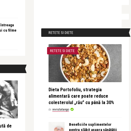
 întreaga
ui cu filme
RETETE SI DIETE
RETETE SI DIETE
Dieta Portofoliu, strategia
alimentară care poate reduce
colesterolul „rău” cu până la 30%
de
revistatango
Beneficiile suplimentelor
ută de
pentru slăbit asupra sănătății