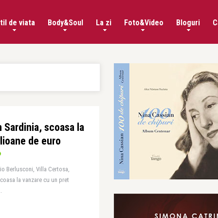
til de viata
Body&Soul
La zi
Foto&Video
Bloguri
C
n Sardinia, scoasa la
lioane de euro
io Berlusconi, Villa Certosa,
i scoasa la vanzare cu un pret
.