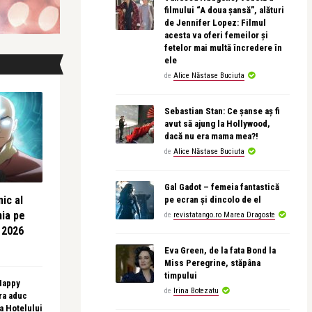
filmului “A doua șansă”, alături
de Jennifer Lopez: Filmul
acesta va oferi femeilor și
fetelor mai multă încredere în
ele
de
Alice Năstase Buciuta
Sebastian Stan: Ce șanse aș fi
avut să ajung la Hollywood,
dacă nu era mama mea?!
de
Alice Năstase Buciuta
Gal Gadot – femeia fantastică
ic al
pe ecran și dincolo de el
nia pe
de
revistatango.ro Marea Dragoste
 2026
Eva Green, de la fata Bond la
Miss Peregrine, stăpâna
timpului
 Happy
de
Irina Botezatu
ra aduc
sa Hotelului