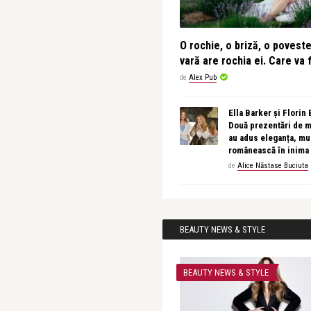
O rochie, o briză, o povest
vară are rochia ei. Care va f
de
Alex Pub
Ella Barker și Florin
Două prezentări de 
au adus eleganța, muz
românească în inima
de
Alice Năstase Buciuta
BEAUTY NEWS & STYLE
BEAUTY NEWS & STYLE