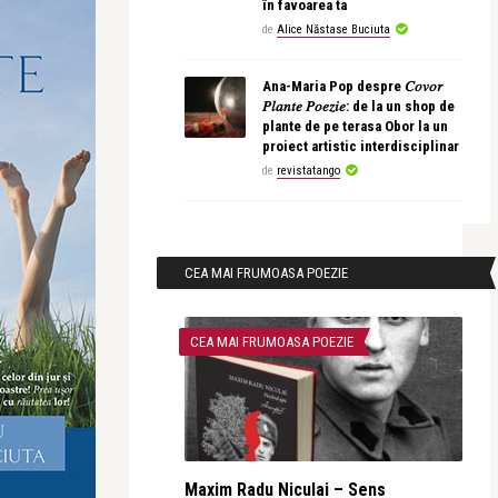
în favoarea ta
de
Alice Năstase Buciuta
Ana-Maria Pop despre 𝐶𝑜𝑣𝑜𝑟
𝑃𝑙𝑎𝑛𝑡𝑒 𝑃𝑜𝑒𝑧𝑖𝑒: de la un shop de
plante de pe terasa Obor la un
proiect artistic interdisciplinar
de
revistatango
CEA MAI FRUMOASA POEZIE
CEA MAI FRUMOASA POEZIE
Maxim Radu Niculai – Sens