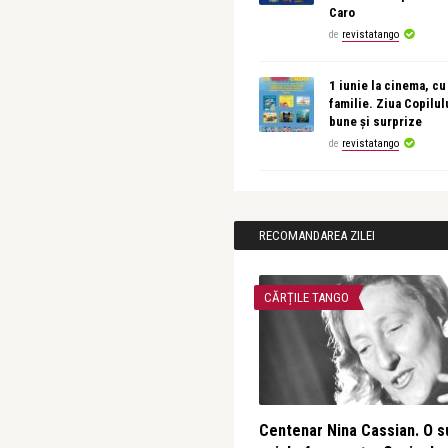
Caro
de
revistatango
1 iunie la cinema, cu
familie. Ziua Copilul
bune și surprize
de
revistatango
RECOMANDAREA ZILEI
CĂRȚILE TANGO
Centenar Nina Cassian. O s