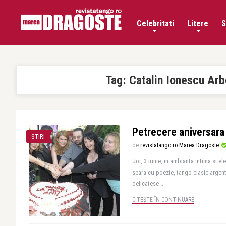
Celebritati
Litere
S
Tag:
Catalin Ionescu Arb
Petrecere aniversara
STIRI
de
revistatango.ro Marea Dragoste
Joi, 3 iunie, in ambianta intima si e
seara cu poezie, tango clasic argentin
delicatese ..
CITEȘTE ÎN CONTINUARE