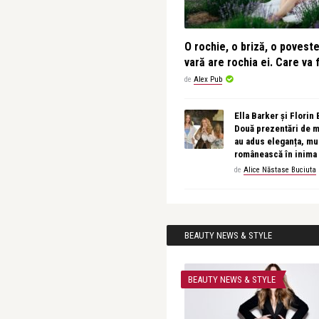
O rochie, o briză, o povest
vară are rochia ei. Care va f
de
Alex Pub
Ella Barker și Florin
Două prezentări de 
au adus eleganța, muz
românească în inima
de
Alice Năstase Buciuta
BEAUTY NEWS & STYLE
BEAUTY NEWS & STYLE