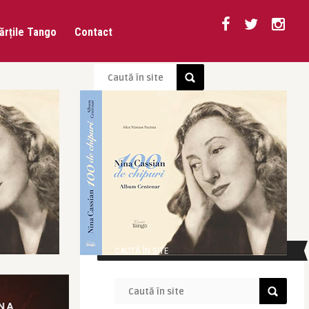
ărțile Tango
Contact
CAUTĂ ÎN SITE