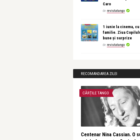
Caro
de
revistatango
1 iunie la cinema, cu
familie. Ziua Copilul
bune și surprize
de
revistatango
RECOMANDAREA ZILEI
CĂRȚILE TANGO
Centenar Nina Cassian. O s