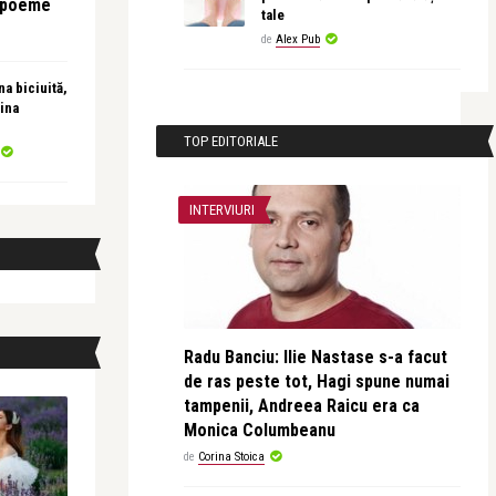
e poeme
tale
de
Alex Pub
a biciuită,
ina
TOP EDITORIALE
INTERVIURI
Radu Banciu: Ilie Nastase s-a facut
de ras peste tot, Hagi spune numai
tampenii, Andreea Raicu era ca
Monica Columbeanu
de
Corina Stoica