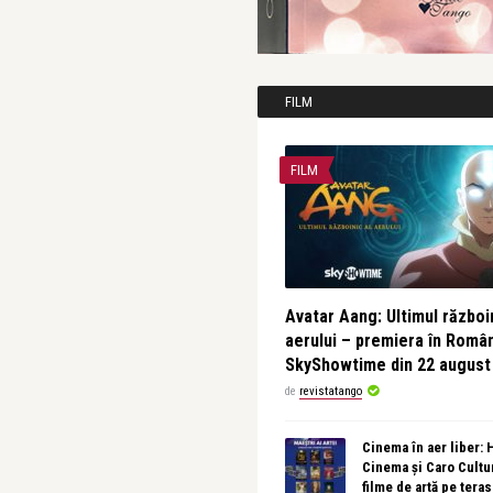
FILM
FILM
Avatar Aang: Ultimul războin
aerului – premiera în Româ
SkyShowtime din 22 august
de
revistatango
Cinema în aer liber:
Cinema și Caro Cultu
filme de artă pe tera