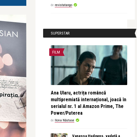
de
revistatango
SUPERSTAR
FILM
Ana Ularu, actrița româncă
multipremiată internațional, joacă în
serialul nr. 1 al Amazon Prime, The
Power/Puterea
de
Ilona Năstase
Vanessa Hudgens, vedetă a