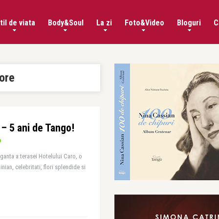
til de viata
Body&Soul
La zi
Foto&Video
Bloguri
C
ore
 – 5 ani de Tango!
leganta a terasei Hotelului Caro, o
ian, celebritati, flori splendide si