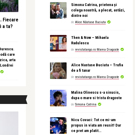
Simona Catrina, prietena și
colega noastră, a plecat, astăzi,
dintre noi
e. Fiecare
de
Alice Năstase Buciuta
i a ta?
Then & Now – Mihaela
Radulescu
 Burescu.
de
revistatango.ro Marea Dragoste
modă care
ica, arta
Alice Nastase Buciuta – Trufia
 Londrei
de a fi tanar
de
revistatango.ro Marea Dragoste
Malina Olinescu s-a sinucis,
dupa o mare si trista dragoste
de
Simona Catrina
Nicu Covaci: Tot ce mi-am
propus in viata am reusit! Dar
ce pret am platit…