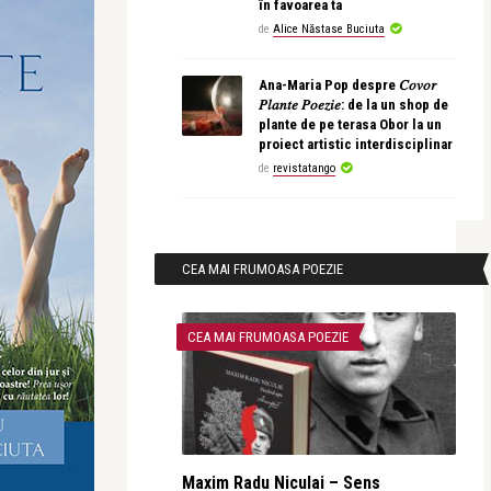
în favoarea ta
de
Alice Năstase Buciuta
Ana-Maria Pop despre 𝐶𝑜𝑣𝑜𝑟
𝑃𝑙𝑎𝑛𝑡𝑒 𝑃𝑜𝑒𝑧𝑖𝑒: de la un shop de
plante de pe terasa Obor la un
proiect artistic interdisciplinar
de
revistatango
CEA MAI FRUMOASA POEZIE
CEA MAI FRUMOASA POEZIE
Maxim Radu Niculai – Sens