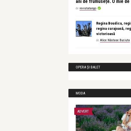
ani de frumusețe. O mie d
de
revistatango
Regina Boudica, regin
regina curajoasă, reg
victorioasă
de
Alice Năstase Buciuta
OPERA ȘI BALET
MODA
ADVERT