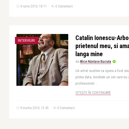
4 iunie 2010, 18:11
0 Comentarii
Catalin Ionescu-Arbo
INTERVIURI
prietenul meu, si am
langa mine
de
Alice Năstase Buciuta
Un artist sustine ca opera a fost sin
prima data, invidiem un om care nu a
profesionisti ..
CITEȘTE ÎN CONTINUARE
9 martie 2010, 13:45
0 Comentarii