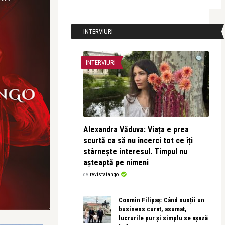
INTERVIURI
INTERVIURI
Alexandra Văduva: Viața e prea
scurtă ca să nu încerci tot ce îți
stârnește interesul. Timpul nu
așteaptă pe nimeni
de
revistatango
Cosmin Filipaș: Când susții un
business curat, asumat,
lucrurile pur și simplu se așază