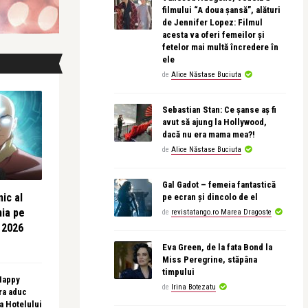
filmului “A doua șansă”, alături
de Jennifer Lopez: Filmul
acesta va oferi femeilor și
fetelor mai multă încredere în
ele
de
Alice Năstase Buciuta
Sebastian Stan: Ce șanse aș fi
avut să ajung la Hollywood,
dacă nu era mama mea?!
de
Alice Năstase Buciuta
Gal Gadot – femeia fantastică
ic al
pe ecran și dincolo de el
nia pe
de
revistatango.ro Marea Dragoste
 2026
Eva Green, de la fata Bond la
Miss Peregrine, stăpâna
timpului
 Happy
de
Irina Botezatu
ra aduc
sa Hotelului