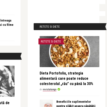
 întreaga
ui cu filme
RETETE SI DIETE
RETETE SI DIETE
Dieta Portofoliu, strategia
alimentară care poate reduce
colesterolul „rău” cu până la 30%
de
revistatango
Beneficiile suplimentelor
ută de
pentru slăbit asupra sănătății