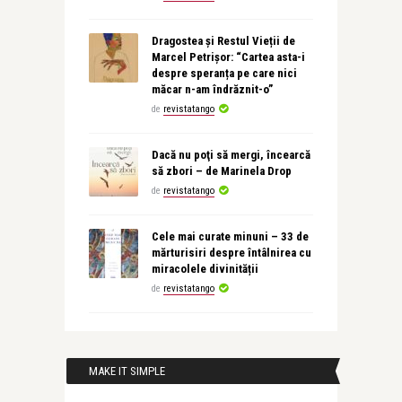
Dragostea și Restul Vieții de
Marcel Petrișor: “Cartea asta-i
despre speranța pe care nici
măcar n-am îndrăznit-o”
de
revistatango
Dacă nu poţi să mergi, încearcă
să zbori – de Marinela Drop
de
revistatango
Cele mai curate minuni – 33 de
mărturisiri despre întâlnirea cu
miracolele divinității
de
revistatango
MAKE IT SIMPLE