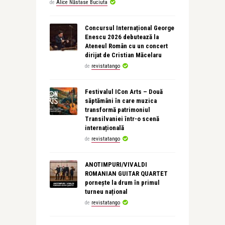
de
Alice Năstase Buciuta
Concursul Internațional George
Enescu 2026 debutează la
Ateneul Român cu un concert
dirijat de Cristian Măcelaru
de
revistatango
Festivalul ICon Arts – Două
săptămâni în care muzica
transformă patrimoniul
Transilvaniei într-o scenă
internațională
de
revistatango
ANOTIMPURI/VIVALDI
ROMANIAN GUITAR QUARTET
pornește la drum în primul
turneu național
de
revistatango