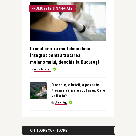
FRUMUSETE SI SANATATE
Primul centru multidisciplinar
integrat pentru tratarea
melanomului, deschis la București
de
revistatango
O rochie, o briză, o poveste.
Fiecare vară are rochia ei. Care
va fi a ta?
de
Alex Pub
CITITOARE-SCRIITOARE