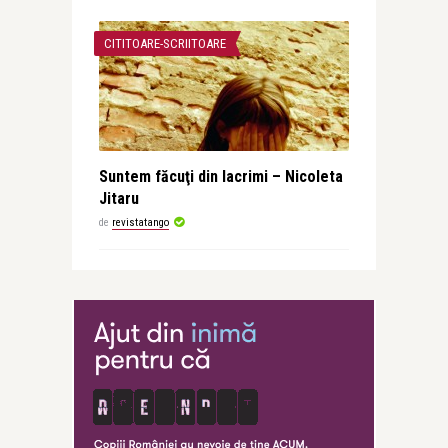
CITITOARE-SCRIITOARE
Suntem făcuţi din lacrimi – Nicoleta
Jitaru
de
revistatango