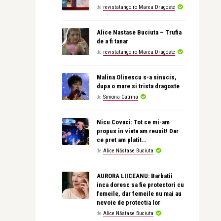
de
revistatango.ro Marea Dragoste
Alice Nastase Buciuta – Trufia
de a fi tanar
de
revistatango.ro Marea Dragoste
Malina Olinescu s-a sinucis,
dupa o mare si trista dragoste
de
Simona Catrina
Nicu Covaci: Tot ce mi-am
propus in viata am reusit! Dar
ce pret am platit…
de
Alice Năstase Buciuta
AURORA LIICEANU: Barbatii
inca doresc sa fie protectori cu
femeile, dar femeile nu mai au
nevoie de protectia lor
de
Alice Năstase Buciuta