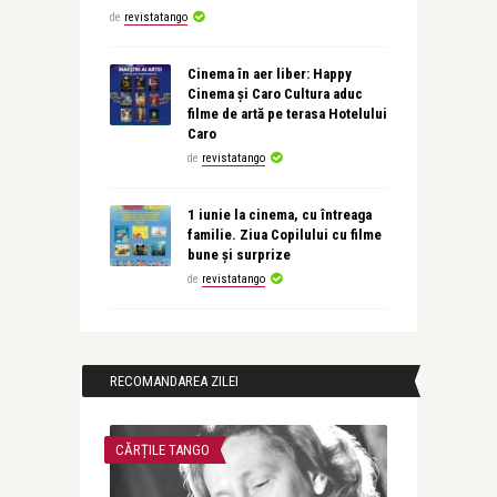
de
revistatango
Cinema în aer liber: Happy
Cinema și Caro Cultura aduc
filme de artă pe terasa Hotelului
Caro
de
revistatango
1 iunie la cinema, cu întreaga
familie. Ziua Copilului cu filme
bune și surprize
de
revistatango
RECOMANDAREA ZILEI
CĂRȚILE TANGO