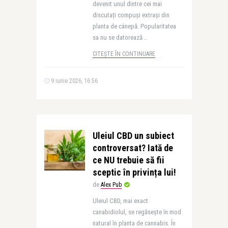
devenit unul dintre cei mai
discutați compuși extrași din
planta de cânepă. Popularitatea
sa nu se datorează ..
CITEȘTE ÎN CONTINUARE
9 iunie 2026, 16:56
Uleiul CBD un subiect
controversat? Iată de
ce NU trebuie să fii
sceptic în privința lui!
de
Alex Pub
Uleiul CBD, mai exact
canabidiolul, se regăsește în mod
natural în planta de cannabis. În