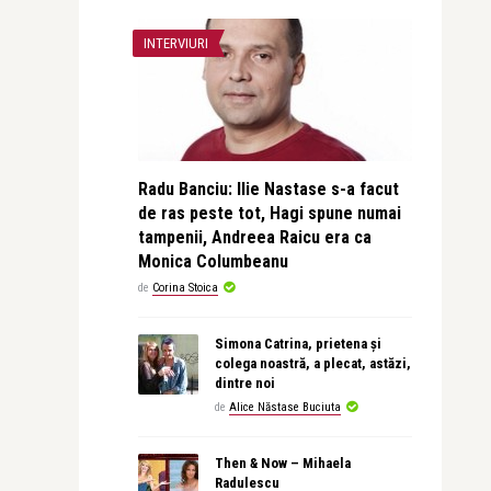
INTERVIURI
Radu Banciu: Ilie Nastase s-a facut
de ras peste tot, Hagi spune numai
tampenii, Andreea Raicu era ca
Monica Columbeanu
de
Corina Stoica
Simona Catrina, prietena și
colega noastră, a plecat, astăzi,
dintre noi
de
Alice Năstase Buciuta
Then & Now – Mihaela
Radulescu