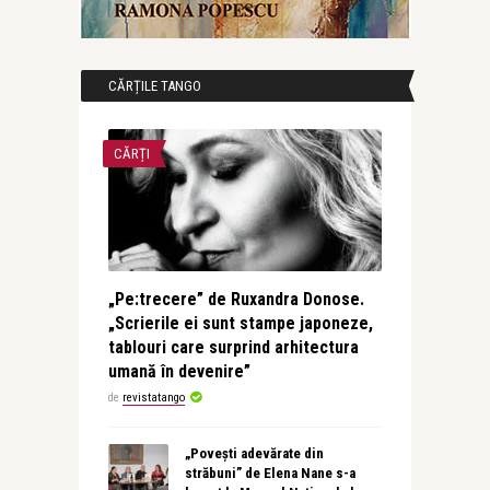
CĂRȚILE TANGO
CĂRȚI
„Pe:trecere” de Ruxandra Donose.
„Scrierile ei sunt stampe japoneze,
tablouri care surprind arhitectura
umană în devenire”
de
revistatango
„Povești adevărate din
străbuni” de Elena Nane s-a