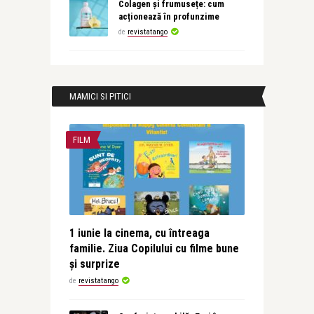
Colagen și frumusețe: cum
acționează în profunzime
de
revistatango
MAMICI SI PITICI
FILM
1 iunie la cinema, cu întreaga
familie. Ziua Copilului cu filme bune
și surprize
de
revistatango