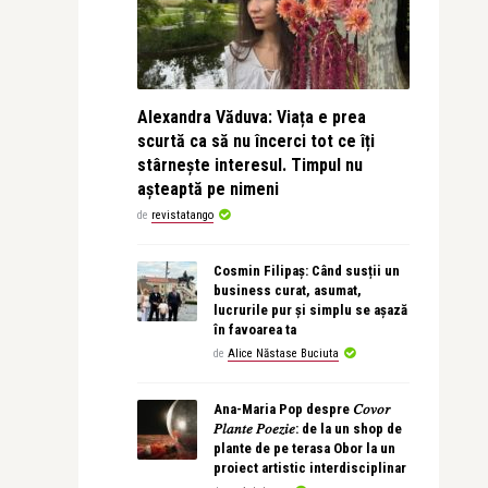
Alexandra Văduva: Viața e prea
scurtă ca să nu încerci tot ce îți
stârnește interesul. Timpul nu
așteaptă pe nimeni
de
revistatango
Cosmin Filipaș: Când susții un
business curat, asumat,
lucrurile pur și simplu se așază
în favoarea ta
de
Alice Năstase Buciuta
Ana-Maria Pop despre 𝐶𝑜𝑣𝑜𝑟
𝑃𝑙𝑎𝑛𝑡𝑒 𝑃𝑜𝑒𝑧𝑖𝑒: de la un shop de
plante de pe terasa Obor la un
proiect artistic interdisciplinar