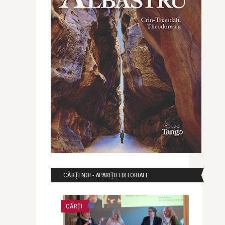
CĂRȚI NOI - APARIȚII EDITORIALE
CĂRȚI