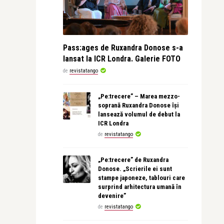
Pass:ages de Ruxandra Donose s-a
lansat la ICR Londra. Galerie FOTO
de
revistatango
„Pe:trecere” – Marea mezzo-
soprană Ruxandra Donose își
lansează volumul de debut la
ICR Londra
de
revistatango
„Pe:trecere” de Ruxandra
Donose. „Scrierile ei sunt
stampe japoneze, tablouri care
surprind arhitectura umană în
devenire”
de
revistatango