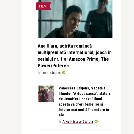
FILM
Ana Ularu, actrița româncă
multipremiată internațional, joacă în
serialul nr. 1 al Amazon Prime, The
Power/Puterea
de
Ilona Năstase
Vanessa Hudgens, vedetă a
filmului “A doua șansă”, alături
de Jennifer Lopez: Filmul
acesta va oferi femeilor și
fetelor mai multă încredere în
ele
de
Alice Năstase Buciuta