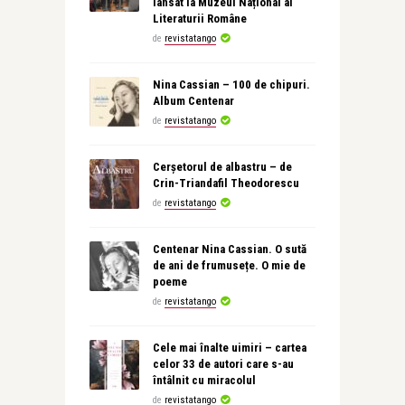
lansat la Muzeul Național al
Literaturii Române
de
revistatango
Nina Cassian – 100 de chipuri.
Album Centenar
de
revistatango
Cerșetorul de albastru – de
Crin-Triandafil Theodorescu
de
revistatango
Centenar Nina Cassian. O sută
de ani de frumusețe. O mie de
poeme
de
revistatango
Cele mai înalte uimiri – cartea
celor 33 de autori care s-au
întâlnit cu miracolul
de
revistatango