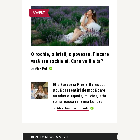
ADVERT
O rochie, o briză, o poveste. Fiecare
vară are rochia ei. Care va fi a ta?
de
Alex Pub
Ella Barker și Florin Burescu.
Două prezentări de modă care
au adus eleganța, muzica, arta
românească în inima Londrei
de
Alice Năstase Buciuta
BEAUTY NEWS & STYLE