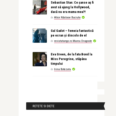
Sebastian Stan: Ce șanse aș fi
avut să ajung la Hollywood,
dacă nu era mama mea?!
de
Alice Năstase Buciuta
Gal Gadot – femeia fantastică
pe ecran și dincolo de el
de
revistatango.ro Marea Dragoste
Eva Green, de la fata Bond la
Miss Peregrine, stăpâna
timpului
de
Irina Botezatu
RETETE SI DIETE