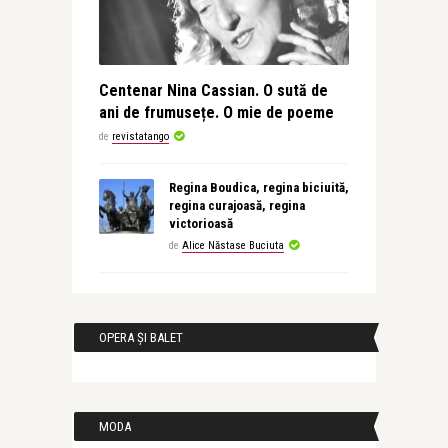
Centenar Nina Cassian. O sută de
ani de frumusețe. O mie de poeme
de
revistatango
Regina Boudica, regina biciuită,
regina curajoasă, regina
victorioasă
de
Alice Năstase Buciuta
OPERA ȘI BALET
MODA