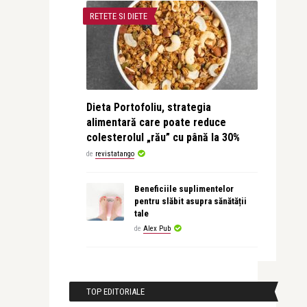
RETETE SI DIETE
Dieta Portofoliu, strategia
alimentară care poate reduce
colesterolul „rău” cu până la 30%
de
revistatango
Beneficiile suplimentelor
pentru slăbit asupra sănătății
tale
de
Alex Pub
TOP EDITORIALE