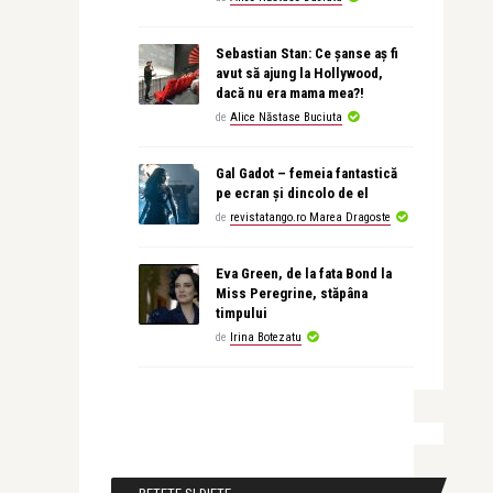
Sebastian Stan: Ce șanse aș fi
avut să ajung la Hollywood,
dacă nu era mama mea?!
de
Alice Năstase Buciuta
Gal Gadot – femeia fantastică
pe ecran și dincolo de el
de
revistatango.ro Marea Dragoste
Eva Green, de la fata Bond la
Miss Peregrine, stăpâna
timpului
de
Irina Botezatu