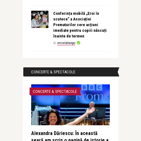
Conferința mobilă „Eroi în
scutece” a Asociației
Prematurilor cere acțiuni
imediate pentru copiii născuți
înainte de termen
de
revistatango
CONCERTE & SPECTACOLE
CONCERTE & SPECTACOLE
Alexandra Dăriescu: În această
seară am scris o pagină de istorie a