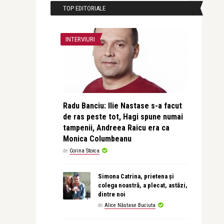
TOP EDITORIALE
INTERVIURI
Radu Banciu: Ilie Nastase s-a facut
de ras peste tot, Hagi spune numai
tampenii, Andreea Raicu era ca
Monica Columbeanu
de
Corina Stoica
Simona Catrina, prietena și
colega noastră, a plecat, astăzi,
dintre noi
de
Alice Năstase Buciuta