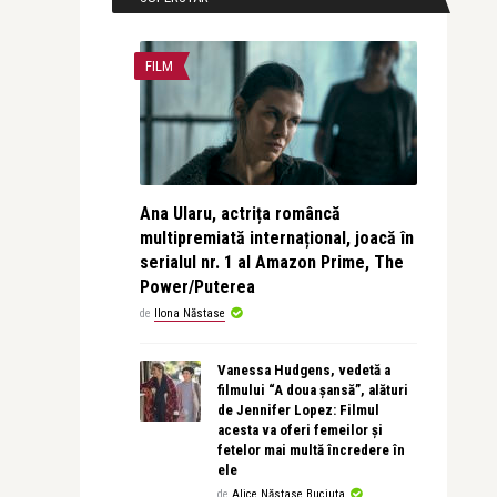
FILM
Ana Ularu, actrița româncă
multipremiată internațional, joacă în
serialul nr. 1 al Amazon Prime, The
Power/Puterea
de
Ilona Năstase
Vanessa Hudgens, vedetă a
filmului “A doua șansă”, alături
de Jennifer Lopez: Filmul
acesta va oferi femeilor și
fetelor mai multă încredere în
ele
de
Alice Năstase Buciuta