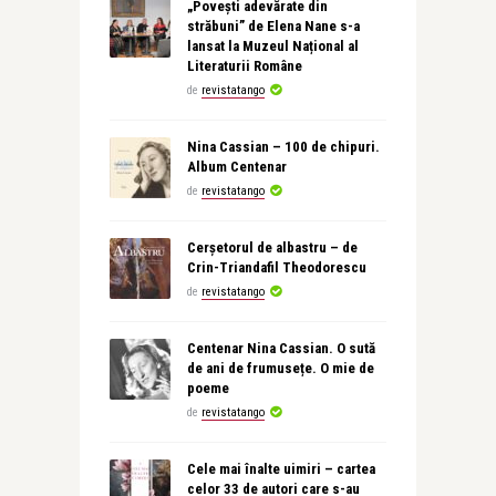
„Povești adevărate din
străbuni” de Elena Nane s-a
lansat la Muzeul Național al
Literaturii Române
de
revistatango
Nina Cassian – 100 de chipuri.
Album Centenar
de
revistatango
Cerșetorul de albastru – de
Crin-Triandafil Theodorescu
de
revistatango
Centenar Nina Cassian. O sută
de ani de frumusețe. O mie de
poeme
de
revistatango
Cele mai înalte uimiri – cartea
celor 33 de autori care s-au