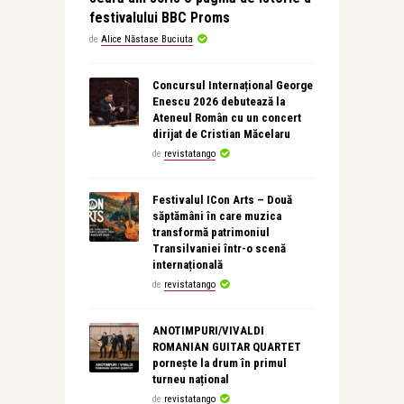
festivalului BBC Proms
de
Alice Năstase Buciuta
Concursul Internațional George
Enescu 2026 debutează la
Ateneul Român cu un concert
dirijat de Cristian Măcelaru
de
revistatango
Festivalul ICon Arts – Două
săptămâni în care muzica
transformă patrimoniul
Transilvaniei într-o scenă
internațională
de
revistatango
ANOTIMPURI/VIVALDI
ROMANIAN GUITAR QUARTET
pornește la drum în primul
turneu național
de
revistatango