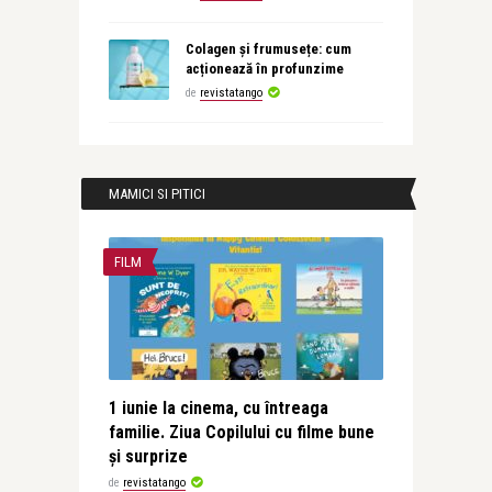
Colagen și frumusețe: cum
acționează în profunzime
de
revistatango
MAMICI SI PITICI
FILM
1 iunie la cinema, cu întreaga
familie. Ziua Copilului cu filme bune
și surprize
de
revistatango