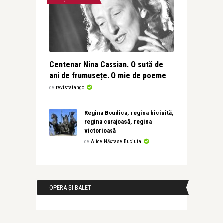
Centenar Nina Cassian. O sută de
ani de frumusețe. O mie de poeme
de
revistatango
Regina Boudica, regina biciuită,
regina curajoasă, regina
victorioasă
de
Alice Năstase Buciuta
OPERA ȘI BALET