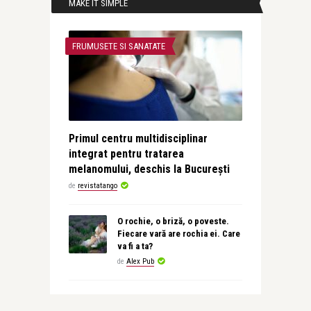
MAKE IT SIMPLE
FRUMUSETE SI SANATATE
Primul centru multidisciplinar
integrat pentru tratarea
melanomului, deschis la București
de
revistatango
O rochie, o briză, o poveste.
Fiecare vară are rochia ei. Care
va fi a ta?
de
Alex Pub