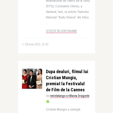
International de Teatru de la Sibiu
(FITS), Constantin Chiriac, a
declarat, luni, ca actrita Teatrului
National "Radu Stanca" din Sibiu
..
CITEȘTE ÎN CONTINUARE
28 mai 2012, 15:33
Dupa dealuri, filmul lui
Cristian Mungiu,
premiat la Festivalul
de Film de la Cannes
de
revistatango.ro Marea Dragoste
Cristian Mungiu a castigat