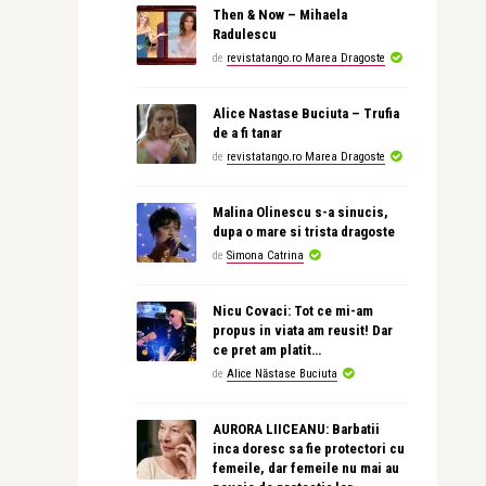
Then & Now – Mihaela
Radulescu
de
revistatango.ro Marea Dragoste
Alice Nastase Buciuta – Trufia
de a fi tanar
de
revistatango.ro Marea Dragoste
Malina Olinescu s-a sinucis,
dupa o mare si trista dragoste
de
Simona Catrina
Nicu Covaci: Tot ce mi-am
propus in viata am reusit! Dar
ce pret am platit…
de
Alice Năstase Buciuta
AURORA LIICEANU: Barbatii
inca doresc sa fie protectori cu
femeile, dar femeile nu mai au