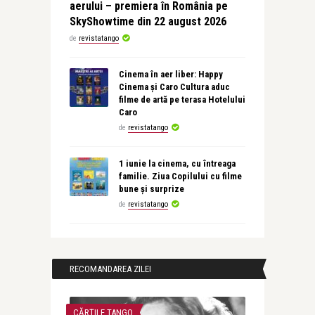
aerului – premiera în România pe
SkyShowtime din 22 august 2026
de
revistatango
Cinema în aer liber: Happy
Cinema și Caro Cultura aduc
filme de artă pe terasa Hotelului
Caro
de
revistatango
1 iunie la cinema, cu întreaga
familie. Ziua Copilului cu filme
bune și surprize
de
revistatango
RECOMANDAREA ZILEI
CĂRȚILE TANGO