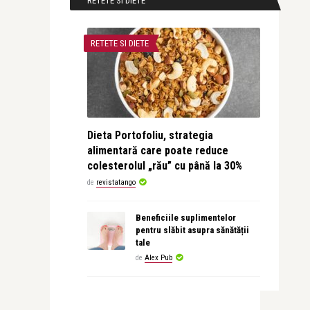
RETETE SI DIETE
RETETE SI DIETE
Dieta Portofoliu, strategia
alimentară care poate reduce
colesterolul „rău” cu până la 30%
de
revistatango
Beneficiile suplimentelor
pentru slăbit asupra sănătății
tale
de
Alex Pub