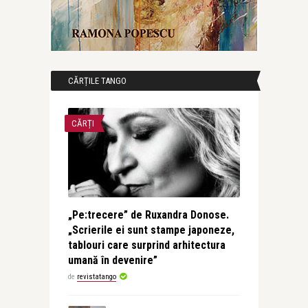
CĂRȚILE TANGO
CĂRȚI
„Pe:trecere” de Ruxandra Donose.
„Scrierile ei sunt stampe japoneze,
tablouri care surprind arhitectura
umană în devenire”
de
revistatango