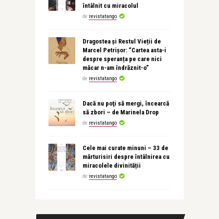
întâlnit cu miracolul
de
revistatango
Dragostea și Restul Vieții de
Marcel Petrișor: “Cartea asta-i
despre speranța pe care nici
măcar n-am îndrăznit-o”
de
revistatango
Dacă nu poţi să mergi, încearcă
să zbori – de Marinela Drop
de
revistatango
Cele mai curate minuni – 33 de
mărturisiri despre întâlnirea cu
miracolele divinității
de
revistatango