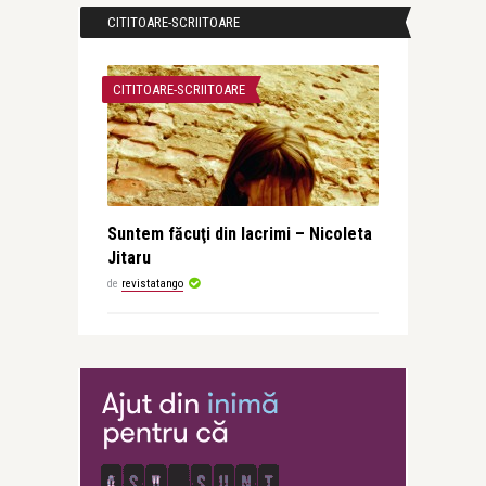
CITITOARE-SCRIITOARE
CITITOARE-SCRIITOARE
Suntem făcuţi din lacrimi – Nicoleta
Jitaru
de
revistatango