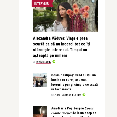
INTERVIURI
Alexandra Văduva: Viața e prea
scurtă ca să nu încerci tot ce îți
stârnește interesul. Timpul nu
așteaptă pe nimeni
de
revistatango
Cosmin Filipaș: Când susții un
business curat, asumat,
lucrurile pur și simplu se așază
în favoarea ta
de
Alice Năstase Buciuta
Ana-Maria Pop despre 𝐶𝑜𝑣𝑜𝑟
𝑃𝑙𝑎𝑛𝑡𝑒 𝑃𝑜𝑒𝑧𝑖𝑒: de la un shop de