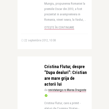
Mungiu, propunerea Romaniei la
premiile Oscar din 2013, a fost
prezentat in avampremiera in
Romania, vineri seara, la Vaslui, ..
CITEȘTE ÎN CONTINUARE
22 septembrie 2012, 10:08
Cristina Flutur, despre
“Dupa dealuri”: Cristian
are mare grija de
actorii lui
de
revistatango.ro Marea Dragoste
Cristina Flutur, care a primit -
alaturi de Cosmina Stratan -