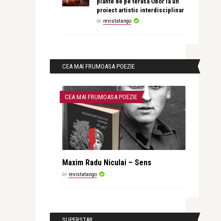
plante de pe terasa Obor la un
proiect artistic interdisciplinar
de
revistatango
CEA MAI FRUMOASA POEZIE
CEA MAI FRUMOASA POEZIE
Maxim Radu Niculai – Sens
de
revistatango
SUPERSTAR