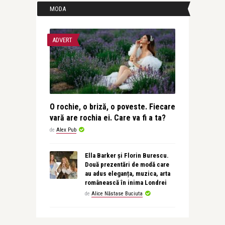
MODA
ADVERT
O rochie, o briză, o poveste. Fiecare
vară are rochia ei. Care va fi a ta?
de
Alex Pub
Ella Barker și Florin Burescu.
Două prezentări de modă care
au adus eleganța, muzica, arta
românească în inima Londrei
de
Alice Năstase Buciuta