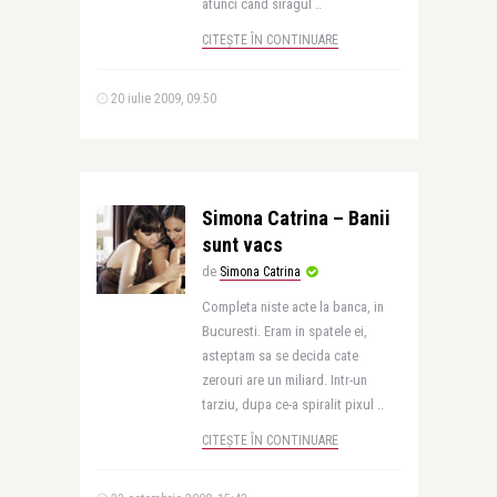
atunci cand siragul ..
CITEȘTE ÎN CONTINUARE
20 iulie 2009, 09:50
Simona Catrina – Banii
sunt vacs
de
Simona Catrina
Completa niste acte la banca, in
Bucuresti. Eram in spatele ei,
asteptam sa se decida cate
zerouri are un miliard. Intr-un
tarziu, dupa ce-a spiralit pixul ..
CITEȘTE ÎN CONTINUARE