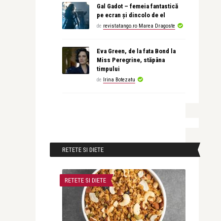
Gal Gadot – femeia fantastică
pe ecran și dincolo de el
de
revistatango.ro Marea Dragoste
Eva Green, de la fata Bond la
Miss Peregrine, stăpâna
timpului
de
Irina Botezatu
RETETE SI DIETE
RETETE SI DIETE