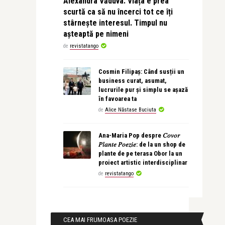
Alexandra Văduva: Viața e prea
scurtă ca să nu încerci tot ce îți
stârnește interesul. Timpul nu
așteaptă pe nimeni
de
revistatango
Cosmin Filipaș: Când susții un
business curat, asumat,
lucrurile pur și simplu se așază
în favoarea ta
de
Alice Năstase Buciuta
Ana-Maria Pop despre 𝐶𝑜𝑣𝑜𝑟
𝑃𝑙𝑎𝑛𝑡𝑒 𝑃𝑜𝑒𝑧𝑖𝑒: de la un shop de
plante de pe terasa Obor la un
proiect artistic interdisciplinar
de
revistatango
CEA MAI FRUMOASA POEZIE