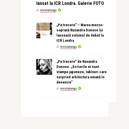
lansat la ICR Londra. Galerie FOTO
de
revistatango
„Pe:trecere” – Marea mezzo-
soprană Ruxandra Donose își
lansează volumul de debut la
ICR Londra
de
revistatango
„Pe:trecere” de Ruxandra
Donose. „Scrierile ei sunt
stampe japoneze, tablouri care
surprind arhitectura umană în
devenire”
de
revistatango