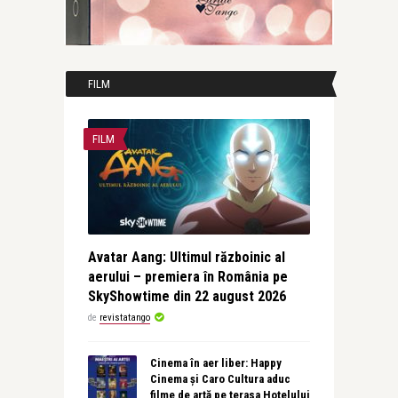
FILM
FILM
Avatar Aang: Ultimul războinic al
aerului – premiera în România pe
SkyShowtime din 22 august 2026
de
revistatango
Cinema în aer liber: Happy
Cinema și Caro Cultura aduc
filme de artă pe terasa Hotelului