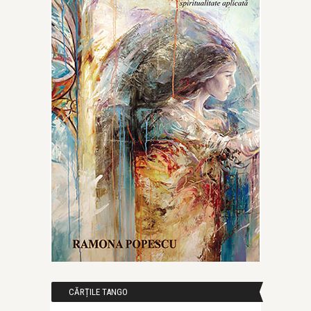
CĂRȚILE TANGO