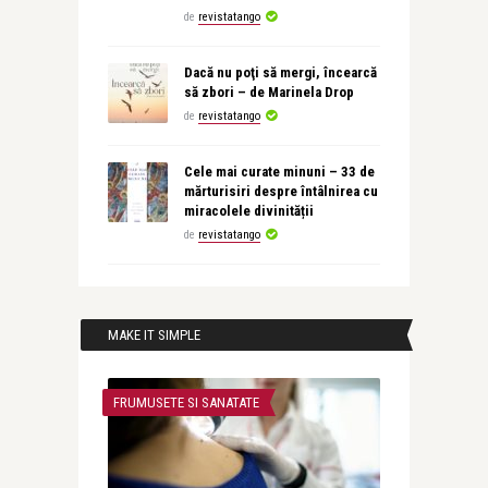
de
revistatango
Dacă nu poţi să mergi, încearcă
să zbori – de Marinela Drop
de
revistatango
Cele mai curate minuni – 33 de
mărturisiri despre întâlnirea cu
miracolele divinității
de
revistatango
MAKE IT SIMPLE
FRUMUSETE SI SANATATE