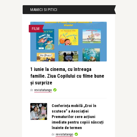
MAMICI SI PITICI
FILM
1 iunie la cinema, cu întreaga
familie. Ziua Copilului cu filme bune
și surprize
de
revistatango
Conferința mobilă „Eroi în
scutece” a Asociației
Prematurilor cere acțiuni
imediate pentru copiii născuți
înainte de termen
de
revistatango