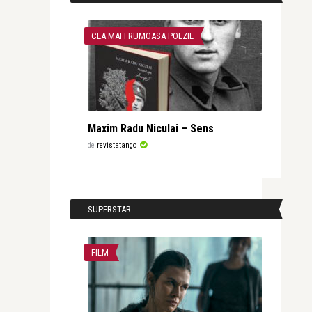
CEA MAI FRUMOASA POEZIE
Maxim Radu Niculai – Sens
de
revistatango
SUPERSTAR
FILM