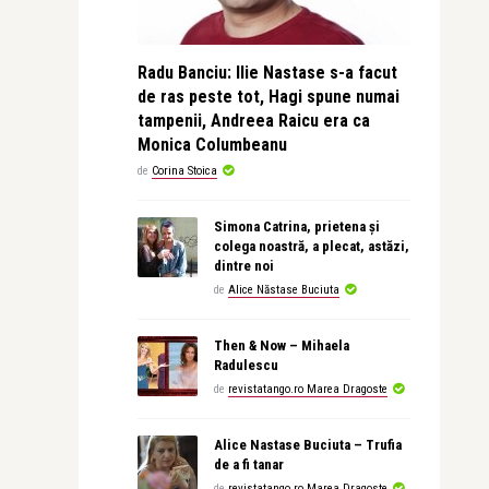
Radu Banciu: Ilie Nastase s-a facut
de ras peste tot, Hagi spune numai
tampenii, Andreea Raicu era ca
Monica Columbeanu
de
Corina Stoica
Simona Catrina, prietena și
colega noastră, a plecat, astăzi,
dintre noi
de
Alice Năstase Buciuta
Then & Now – Mihaela
Radulescu
de
revistatango.ro Marea Dragoste
Alice Nastase Buciuta – Trufia
de a fi tanar
de
revistatango.ro Marea Dragoste