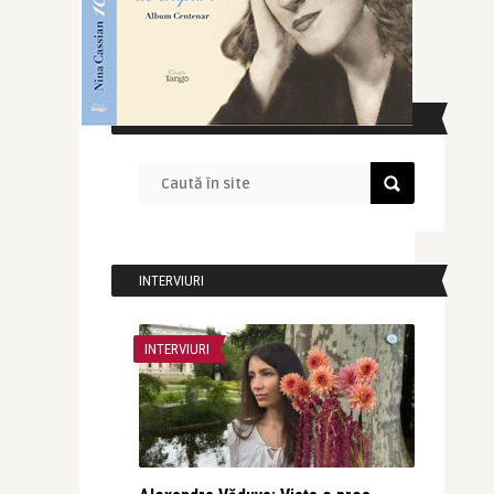
CAUTĂ ÎN SITE
INTERVIURI
INTERVIURI