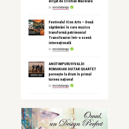
dirijat de Cristian Măcelaru
de
revistatango
Festivalul ICon Arts – Două
săptămâni în care muzica
transformă patrimoniul
Transilvaniei într-o scenă
internațională
de
revistatango
ANOTIMPURI/VIVALDI
ROMANIAN GUITAR QUARTET
pornește la drum în primul
turneu național
de
revistatango