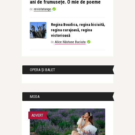
ani de frumusețe. O mie de poeme
de
revistatango
Regina Boudica, regina biciuită,
regina curajoasă, regina
victorioasă
de
Alice Năstase Buciuta
OPERA ȘI BALET
MODA
ADVERT