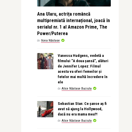
Ana Ularu, actrița româncă
multipremiată internațional, joacă în
serialul nr. 1 al Amazon Prime, The
Power/Puterea
de
Ilona Năstase
Vanessa Hudgens, vedetă a
filmului “A doua șansă”, alături
de Jennifer Lopez: Filmul
acesta va oferi femeilor și
fetelor mai multă încredere în
ele
de
Alice Năstase Buciuta
Sebastian Stan: Ce șanse aș fi
avut să ajung la Hollywood,
dacă nu era mama mea?!
de
Alice Năstase Buciuta