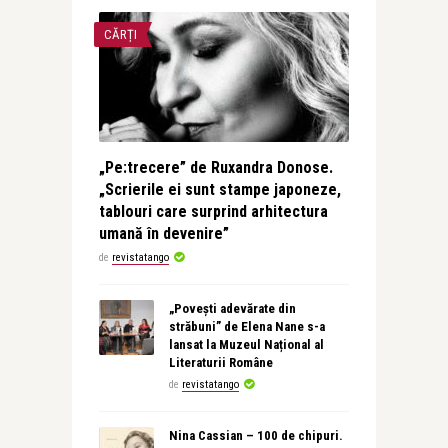
CĂRȚI
„Pe:trecere” de Ruxandra Donose.
„Scrierile ei sunt stampe japoneze,
tablouri care surprind arhitectura
umană în devenire”
de
revistatango
„Povești adevărate din
străbuni” de Elena Nane s-a
lansat la Muzeul Național al
Literaturii Române
de
revistatango
Nina Cassian – 100 de chipuri.