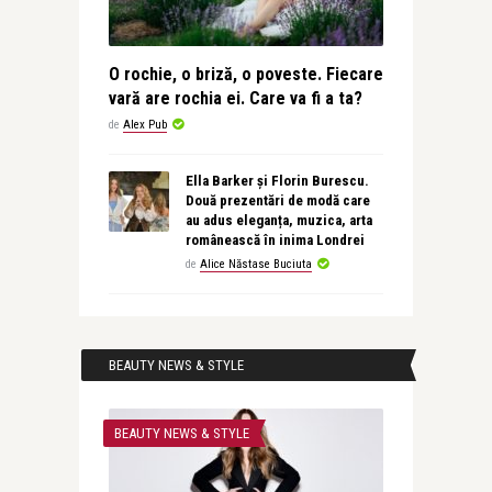
O rochie, o briză, o poveste. Fiecare
vară are rochia ei. Care va fi a ta?
de
Alex Pub
Ella Barker și Florin Burescu.
Două prezentări de modă care
au adus eleganța, muzica, arta
românească în inima Londrei
de
Alice Năstase Buciuta
BEAUTY NEWS & STYLE
BEAUTY NEWS & STYLE