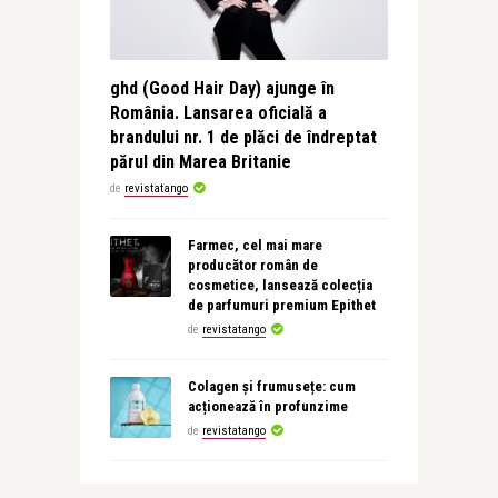
ghd (Good Hair Day) ajunge în
România. Lansarea oficială a
brandului nr. 1 de plăci de îndreptat
părul din Marea Britanie
de
revistatango
Farmec, cel mai mare
producător român de
cosmetice, lansează colecția
de parfumuri premium Epithet
de
revistatango
Colagen și frumusețe: cum
acționează în profunzime
de
revistatango