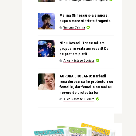
Malina Olinescu s-a sinucis,
dupa o mare si trista dragoste
de
Simona Catrina
Nicu Covaci: Tot ce mi-am
propus in viata am reusit! Dar
ce pret am platit…
de
Alice Năstase Buciuta
AURORA LIICEANU: Barbatii
inca doresc sa fie protectori cu
femeile, dar femeile nu mai au
nevoie de protectia lor
de
Alice Năstase Buciuta