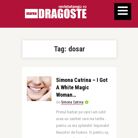
Tag:
dosar
Simona Catrina – I Got
A White Magic
Woman…
de
Simona Catrina
Primul barbat pe care l-am iubit
avea un zambet care ma terifia -
pentru ca era splendid. Impecabil.
Naucitor de frumos. Si pentru ca,