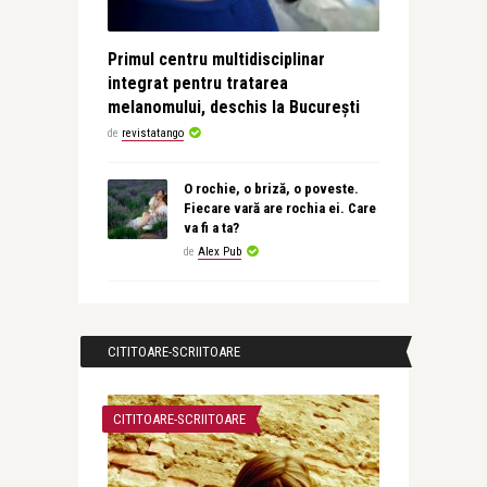
Primul centru multidisciplinar
integrat pentru tratarea
melanomului, deschis la București
de
revistatango
O rochie, o briză, o poveste.
Fiecare vară are rochia ei. Care
va fi a ta?
de
Alex Pub
CITITOARE-SCRIITOARE
CITITOARE-SCRIITOARE