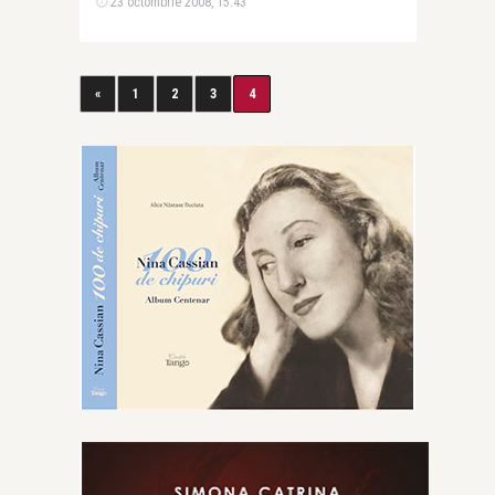
23 octombrie 2008, 15:43
«
1
2
3
4