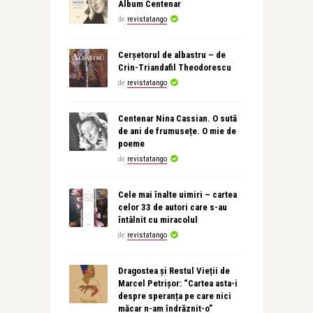
Album Centenar
de
revistatango
Cerșetorul de albastru – de
Crin-Triandafil Theodorescu
de
revistatango
Centenar Nina Cassian. O sută
de ani de frumusețe. O mie de
poeme
de
revistatango
Cele mai înalte uimiri – cartea
celor 33 de autori care s-au
întâlnit cu miracolul
de
revistatango
Dragostea și Restul Vieții de
Marcel Petrișor: “Cartea asta-i
despre speranța pe care nici
măcar n-am îndrăznit-o”