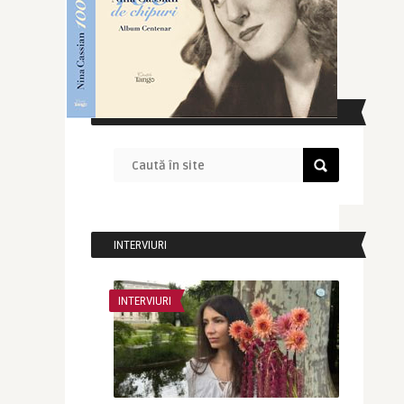
CAUTĂ ÎN SITE
INTERVIURI
INTERVIURI