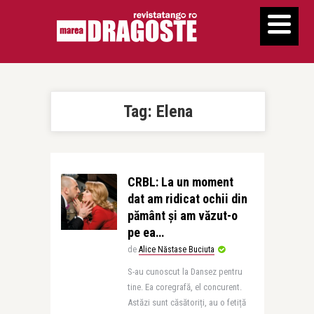
Tag:
Elena
CRBL: La un moment
dat am ridicat ochii din
pământ și am văzut-o
pe ea…
de
Alice Năstase Buciuta
S-au cunoscut la Dansez pentru
tine. Ea coregrafă, el concurent.
Astăzi sunt căsătoriți, au o fetiță