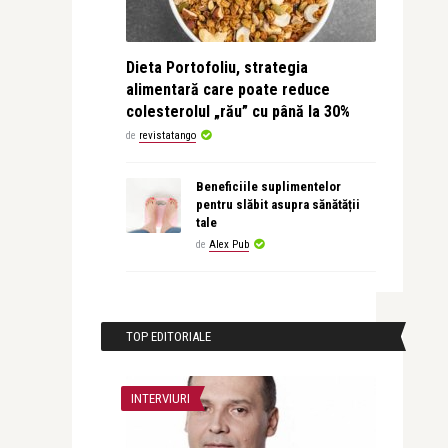
Dieta Portofoliu, strategia
alimentară care poate reduce
colesterolul „rău” cu până la 30%
de
revistatango
Beneficiile suplimentelor
pentru slăbit asupra sănătății
tale
de
Alex Pub
TOP EDITORIALE
INTERVIURI