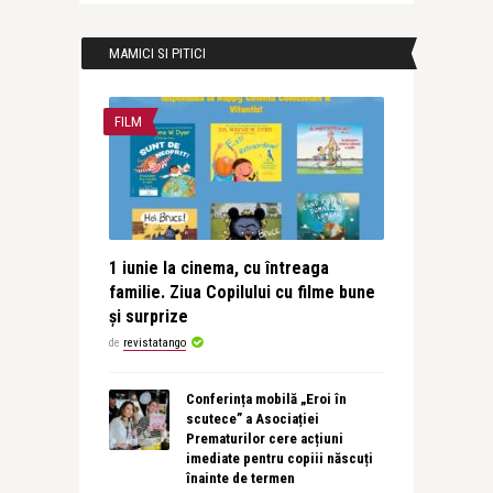
MAMICI SI PITICI
FILM
1 iunie la cinema, cu întreaga
familie. Ziua Copilului cu filme bune
și surprize
de
revistatango
Conferința mobilă „Eroi în
scutece” a Asociației
Prematurilor cere acțiuni
imediate pentru copiii născuți
înainte de termen