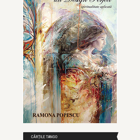
CĂRȚILE TANGO