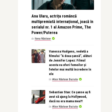
Ana Ularu, actrița româncă
multipremiată internațional, joacă în
serialul nr. 1 al Amazon Prime, The
Power/Puterea
de
Ilona Năstase
Vanessa Hudgens, vedetă a
filmului “A doua șansă”, alături
de Jennifer Lopez: Filmul
acesta va oferi femeilor și
fetelor mai multă încredere în
ele
de
Alice Năstase Buciuta
Sebastian Stan: Ce șanse aș fi
avut să ajung la Hollywood,
dacă nu era mama mea?!
de
Alice Năstase Buciuta