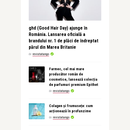
ghd (Good Hair Day) ajunge în
România. Lansarea oficială a
brandului nr. 1 de plăci de îndreptat
părul din Marea Britanie
de
revistatango
Farmec, cel mai mare
producător român de
cosmetice, lansează colecția
de parfumuri premium Epithet
de
revistatango
Colagen și frumusețe: cum
acționează în profunzime
de
revistatango