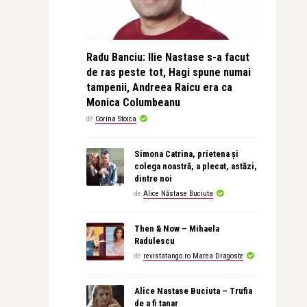
Radu Banciu: Ilie Nastase s-a facut
de ras peste tot, Hagi spune numai
tampenii, Andreea Raicu era ca
Monica Columbeanu
de
Corina Stoica
Simona Catrina, prietena și
colega noastră, a plecat, astăzi,
dintre noi
de
Alice Năstase Buciuta
Then & Now – Mihaela
Radulescu
de
revistatango.ro Marea Dragoste
Alice Nastase Buciuta – Trufia
de a fi tanar