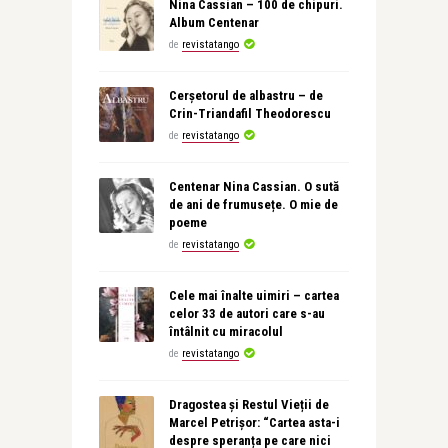
Nina Cassian – 100 de chipuri.
Album Centenar
de
revistatango
Cerșetorul de albastru – de
Crin-Triandafil Theodorescu
de
revistatango
Centenar Nina Cassian. O sută
de ani de frumusețe. O mie de
poeme
de
revistatango
Cele mai înalte uimiri – cartea
celor 33 de autori care s-au
întâlnit cu miracolul
de
revistatango
Dragostea și Restul Vieții de
Marcel Petrișor: “Cartea asta-i
despre speranța pe care nici