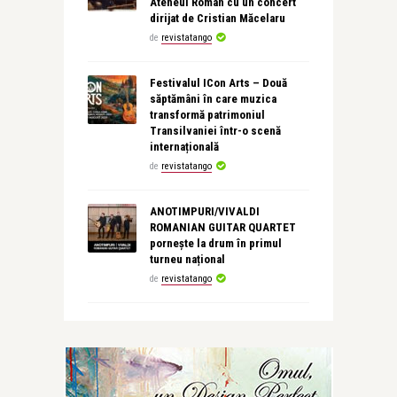
Ateneul Român cu un concert
dirijat de Cristian Măcelaru
de
revistatango
Festivalul ICon Arts – Două
săptămâni în care muzica
transformă patrimoniul
Transilvaniei într-o scenă
internațională
de
revistatango
ANOTIMPURI/VIVALDI
ROMANIAN GUITAR QUARTET
pornește la drum în primul
turneu național
de
revistatango