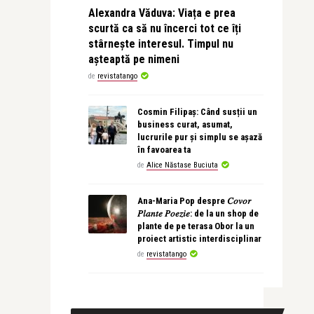
Alexandra Văduva: Viața e prea
scurtă ca să nu încerci tot ce îți
stârnește interesul. Timpul nu
așteaptă pe nimeni
de
revistatango
Cosmin Filipaș: Când susții un
business curat, asumat,
lucrurile pur și simplu se așază
în favoarea ta
de
Alice Năstase Buciuta
Ana-Maria Pop despre 𝐶𝑜𝑣𝑜𝑟
𝑃𝑙𝑎𝑛𝑡𝑒 𝑃𝑜𝑒𝑧𝑖𝑒: de la un shop de
plante de pe terasa Obor la un
proiect artistic interdisciplinar
de
revistatango