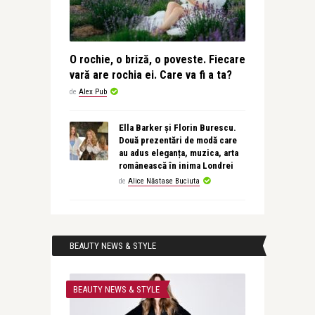
O rochie, o briză, o poveste. Fiecare
vară are rochia ei. Care va fi a ta?
de
Alex Pub
Ella Barker și Florin Burescu.
Două prezentări de modă care
au adus eleganța, muzica, arta
românească în inima Londrei
de
Alice Năstase Buciuta
BEAUTY NEWS & STYLE
BEAUTY NEWS & STYLE