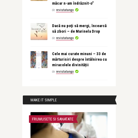
măcar n-am îndrăznit-o”
de
revistatango
Dacă nu poţi să mergi, încearcă
să zbori – de Marinela Drop
de
revistatango
Cele mai curate minuni – 33 de
mărturisiri despre întâlnirea cu
miracolele divinității
de
revistatango
MAKE IT SIMPLE
FRUMUSETE SI SANATATE