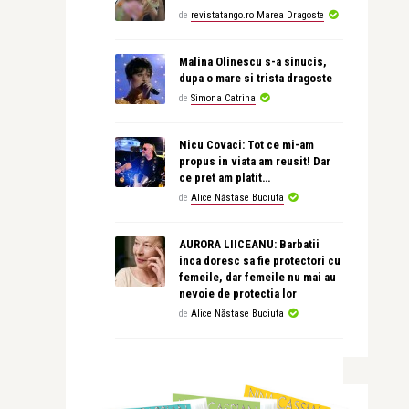
de
revistatango.ro Marea Dragoste
Malina Olinescu s-a sinucis,
dupa o mare si trista dragoste
de
Simona Catrina
Nicu Covaci: Tot ce mi-am
propus in viata am reusit! Dar
ce pret am platit…
de
Alice Năstase Buciuta
AURORA LIICEANU: Barbatii
inca doresc sa fie protectori cu
femeile, dar femeile nu mai au
nevoie de protectia lor
de
Alice Năstase Buciuta