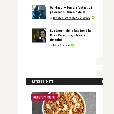
Gal Gadot – femeia fantastică
pe ecran și dincolo de el
de
revistatango.ro Marea Dragoste
Eva Green, de la fata Bond la
Miss Peregrine, stăpâna
timpului
de
Irina Botezatu
RETETE SI DIETE
RETETE SI DIETE