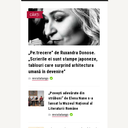
CĂRȚI
„Pe:trecere” de Ruxandra Donose.
„Scrierile ei sunt stampe japoneze,
tablouri care surprind arhitectura
umană în devenire”
de
revistatango
„Povești adevărate din
străbuni” de Elena Nane s-a
lansat la Muzeul Național al
Literaturii Române
de
revistatango