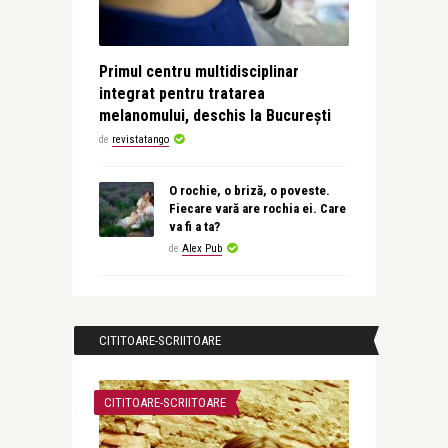
Primul centru multidisciplinar
integrat pentru tratarea
melanomului, deschis la București
de
revistatango
O rochie, o briză, o poveste.
Fiecare vară are rochia ei. Care
va fi a ta?
de
Alex Pub
CITITOARE-SCRIITOARE
CITITOARE-SCRIITOARE