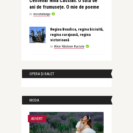
Centenar Nina Cassian. O sută de
ani de frumusețe. O mie de poeme
de
revistatango
Regina Boudica, regina biciuită,
regina curajoasă, regina
victorioasă
de
Alice Năstase Buciuta
OPERA ȘI BALET
MODA
ADVERT