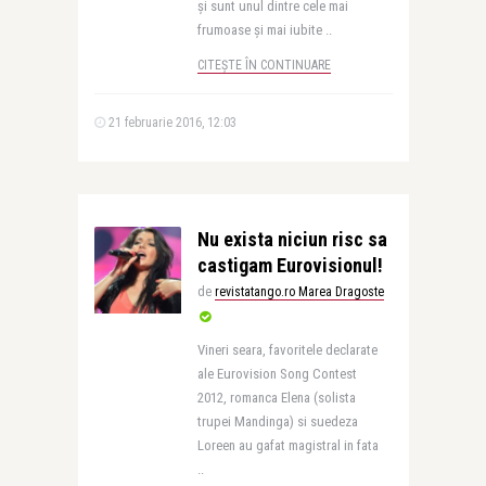
și sunt unul dintre cele mai
frumoase și mai iubite ..
CITEȘTE ÎN CONTINUARE
21 februarie 2016, 12:03
Nu exista niciun risc sa
castigam Eurovisionul!
de
revistatango.ro Marea Dragoste
Vineri seara, favoritele declarate
ale Eurovision Song Contest
2012, romanca Elena (solista
trupei Mandinga) si suedeza
Loreen au gafat magistral in fata
..