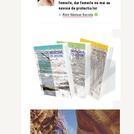
femeile, dar femeile nu mai au
nevoie de protectia lor
de
Alice Năstase Buciuta