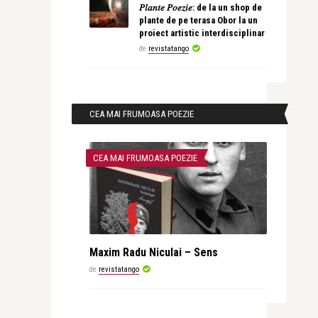
𝑃𝑙𝑎𝑛𝑡𝑒 𝑃𝑜𝑒𝑧𝑖𝑒: de la un shop de
plante de pe terasa Obor la un
proiect artistic interdisciplinar
de
revistatango
CEA MAI FRUMOASA POEZIE
CEA MAI FRUMOASA POEZIE
Maxim Radu Niculai – Sens
de
revistatango