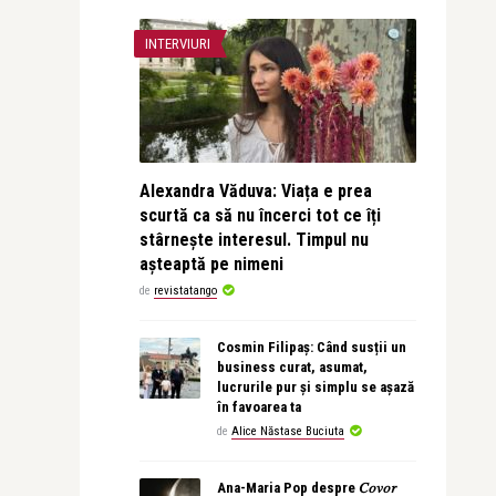
INTERVIURI
Alexandra Văduva: Viața e prea
scurtă ca să nu încerci tot ce îți
stârnește interesul. Timpul nu
așteaptă pe nimeni
de
revistatango
Cosmin Filipaș: Când susții un
business curat, asumat,
lucrurile pur și simplu se așază
în favoarea ta
de
Alice Năstase Buciuta
Ana-Maria Pop despre 𝐶𝑜𝑣𝑜𝑟