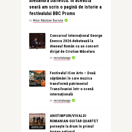
Alexandra Dăriescu: În această
seară am scris o pagină de istorie a
festivalului BBC Proms
de
Alice Năstase Buciuta
Concursul Internațional George
Enescu 2026 debutează la
Ateneul Român cu un concert
dirijat de Cristian Măcelaru
de
revistatango
Festivalul ICon Arts – Două
săptămâni în care muzica
transformă patrimoniul
Transilvaniei într-o scenă
internațională
de
revistatango
ANOTIMPURI/VIVALDI
ROMANIAN GUITAR QUARTET
pornește la drum în primul
turneu național