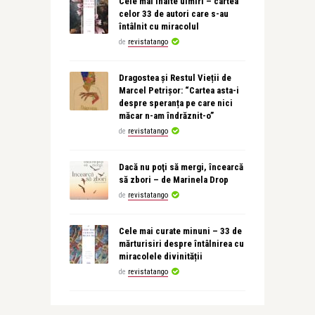
Cele mai înalte uimiri – cartea
celor 33 de autori care s-au
întâlnit cu miracolul
de
revistatango
Dragostea și Restul Vieții de
Marcel Petrișor: “Cartea asta-i
despre speranța pe care nici
măcar n-am îndrăznit-o”
de
revistatango
Dacă nu poţi să mergi, încearcă
să zbori – de Marinela Drop
de
revistatango
Cele mai curate minuni – 33 de
mărturisiri despre întâlnirea cu
miracolele divinității
de
revistatango