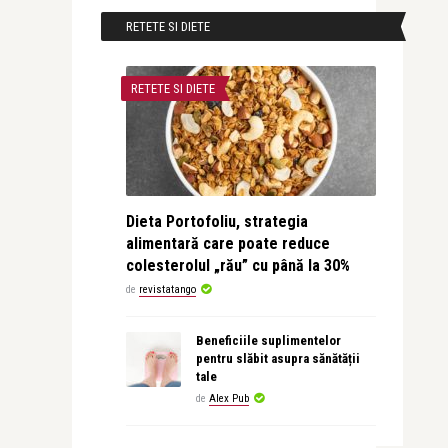
RETETE SI DIETE
RETETE SI DIETE
Dieta Portofoliu, strategia
alimentară care poate reduce
colesterolul „rău” cu până la 30%
de
revistatango
Beneficiile suplimentelor
pentru slăbit asupra sănătății
tale
de
Alex Pub