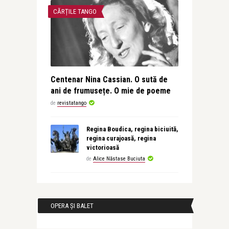
CĂRȚILE TANGO
Centenar Nina Cassian. O sută de
ani de frumusețe. O mie de poeme
de
revistatango
Regina Boudica, regina biciuită,
regina curajoasă, regina
victorioasă
de
Alice Năstase Buciuta
OPERA ȘI BALET