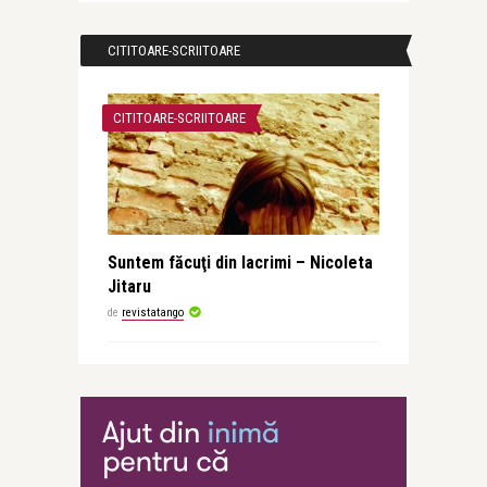
CITITOARE-SCRIITOARE
CITITOARE-SCRIITOARE
Suntem făcuţi din lacrimi – Nicoleta
Jitaru
de
revistatango