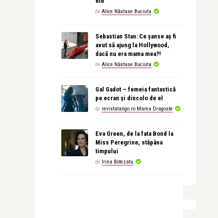
ele
de
Alice Năstase Buciuta
Sebastian Stan: Ce șanse aș fi
avut să ajung la Hollywood,
dacă nu era mama mea?!
de
Alice Năstase Buciuta
Gal Gadot – femeia fantastică
pe ecran și dincolo de el
de
revistatango.ro Marea Dragoste
Eva Green, de la fata Bond la
Miss Peregrine, stăpâna
timpului
de
Irina Botezatu