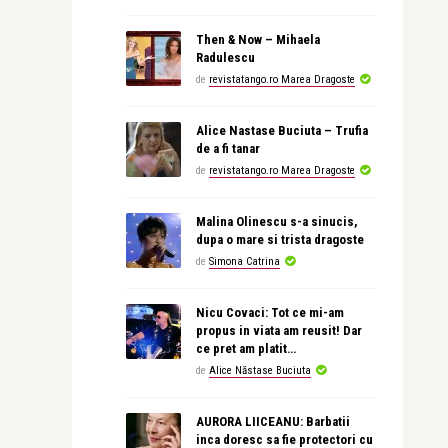
Then & Now – Mihaela
Radulescu
de
revistatango.ro Marea Dragoste
Alice Nastase Buciuta – Trufia
de a fi tanar
de
revistatango.ro Marea Dragoste
Malina Olinescu s-a sinucis,
dupa o mare si trista dragoste
de
Simona Catrina
Nicu Covaci: Tot ce mi-am
propus in viata am reusit! Dar
ce pret am platit…
de
Alice Năstase Buciuta
AURORA LIICEANU: Barbatii
inca doresc sa fie protectori cu