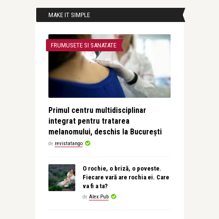
MAKE IT SIMPLE
FRUMUSETE SI SANATATE
Primul centru multidisciplinar
integrat pentru tratarea
melanomului, deschis la București
de
revistatango
O rochie, o briză, o poveste.
Fiecare vară are rochia ei. Care
va fi a ta?
de
Alex Pub