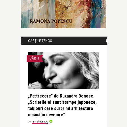
CĂRȚILE TANGO
CĂRȚI
„Pe:trecere” de Ruxandra Donose.
„Scrierile ei sunt stampe japoneze,
tablouri care surprind arhitectura
umană în devenire”
de
revistatango