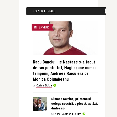
TOP EDITORIALE
INTERVIURI
Radu Banciu: Ilie Nastase s-a facut
de ras peste tot, Hagi spune numai
tampenii, Andreea Raicu era ca
Monica Columbeanu
de
Corina Stoica
Simona Catrina, prietena și
colega noastră, a plecat, astăzi,
dintre noi
de
Alice Năstase Buciuta