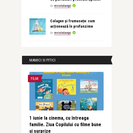
de
revistatango
Colagen și frumusețe: cum
acționează în profunzime
de
revistatango
MAMICI SI PITICI
FILM
1 iunie la cinema, cu întreaga
familie. Ziua Copilului cu filme bune
și surprize