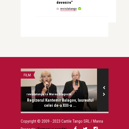
devenire”
de
revistatango
FILM
CEA MAI FRUMOA
revistatango.ro Marea Dragoste
revistatango.ro
onose.
Regizorul Kantemir Balagov, laureatul
Magda 
celei de-a XIII-a ...
Copyright © 2009 - 2023 Cartile Tango SRL / Marea