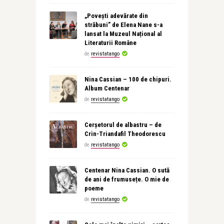
„Povești adevărate din
străbuni” de Elena Nane s-a
lansat la Muzeul Național al
Literaturii Române
de
revistatango
Nina Cassian – 100 de chipuri.
Album Centenar
de
revistatango
Cerșetorul de albastru – de
Crin-Triandafil Theodorescu
de
revistatango
Centenar Nina Cassian. O sută
de ani de frumusețe. O mie de
poeme
de
revistatango