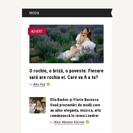
MODA
ADVERT
O rochie, o briză, o poveste. Fiecare
vară are rochia ei. Care va fi a ta?
de
Alex Pub
Ella Barker și Florin Burescu.
Două prezentări de modă care
au adus eleganța, muzica, arta
românească în inima Londrei
de
Alice Năstase Buciuta