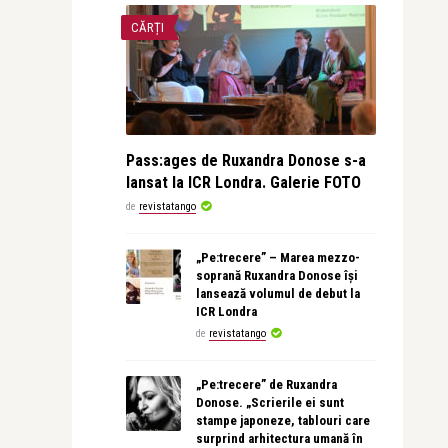
CĂRȚI
Pass:ages de Ruxandra Donose s-a
lansat la ICR Londra. Galerie FOTO
de
revistatango
„Pe:trecere” – Marea mezzo-
soprană Ruxandra Donose își
lansează volumul de debut la
ICR Londra
de
revistatango
„Pe:trecere” de Ruxandra
Donose. „Scrierile ei sunt
stampe japoneze, tablouri care
surprind arhitectura umană în