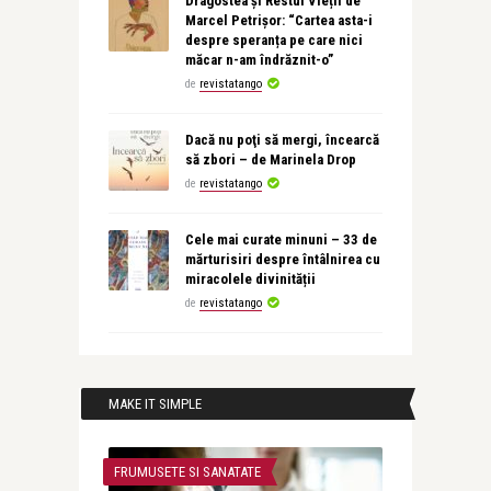
Dragostea și Restul Vieții de
Marcel Petrișor: “Cartea asta-i
despre speranța pe care nici
măcar n-am îndrăznit-o”
de
revistatango
Dacă nu poţi să mergi, încearcă
să zbori – de Marinela Drop
de
revistatango
Cele mai curate minuni – 33 de
mărturisiri despre întâlnirea cu
miracolele divinității
de
revistatango
MAKE IT SIMPLE
FRUMUSETE SI SANATATE