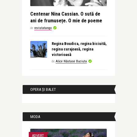
Centenar Nina Cassian. O sută de
ani de frumusețe. O mie de poeme
de
revistatango
Regina Boudica, regina biciuită,
regina curajoasă, regina
victorioasă
de
Alice Năstase Buciuta
OPERA ȘI BALET
MODA
ADVERT