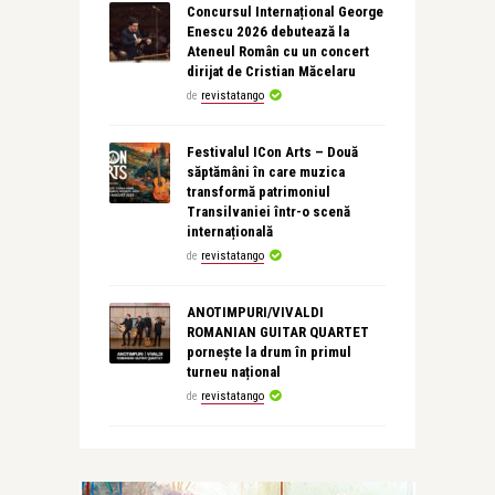
Concursul Internațional George
Enescu 2026 debutează la
Ateneul Român cu un concert
dirijat de Cristian Măcelaru
de
revistatango
Festivalul ICon Arts – Două
săptămâni în care muzica
transformă patrimoniul
Transilvaniei într-o scenă
internațională
de
revistatango
ANOTIMPURI/VIVALDI
ROMANIAN GUITAR QUARTET
pornește la drum în primul
turneu național
de
revistatango