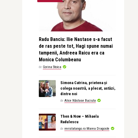
Radu Banciu: Ilie Nastase s-a facut
de ras peste tot, Hagi spune numai
tampenii, Andreea Raicu era ca
Monica Columbeanu
de
Corina Stoica
Simona Catrina, prietena și
colega noastră, a plecat, astăzi,
dintre noi
de
Alice Năstase Buciuta
Then & Now – Mihaela
Radulescu
de
revistatango.ro Marea Dragoste