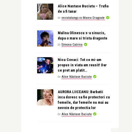
Alice Nastase Buciuta – Trufia
de a fi tanar
de
revistatango.ro Marea Dragoste
Malina Olinescu s-a sinucis,
dupa o mare si trista dragoste
de
Simona Catrina
Nicu Covaci: Tot ce mi-am
propus in viata am reusit! Dar
ce pret am platit…
de
Alice Năstase Buciuta
AURORA LIICEANU: Barbatii
inca doresc sa fie protectori cu
femeile, dar femeile nu mai au
nevoie de protectia lor
de
Alice Năstase Buciuta