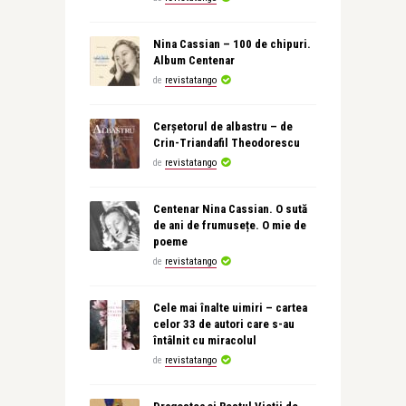
Nina Cassian – 100 de chipuri.
Album Centenar
de
revistatango
Cerșetorul de albastru – de
Crin-Triandafil Theodorescu
de
revistatango
Centenar Nina Cassian. O sută
de ani de frumusețe. O mie de
poeme
de
revistatango
Cele mai înalte uimiri – cartea
celor 33 de autori care s-au
întâlnit cu miracolul
de
revistatango