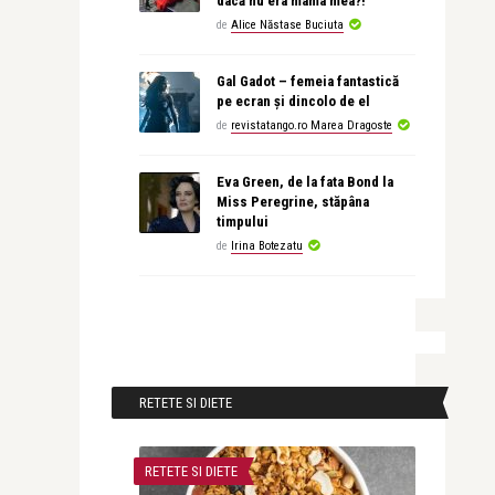
dacă nu era mama mea?!
de
Alice Năstase Buciuta
Gal Gadot – femeia fantastică
pe ecran și dincolo de el
de
revistatango.ro Marea Dragoste
Eva Green, de la fata Bond la
Miss Peregrine, stăpâna
timpului
de
Irina Botezatu
RETETE SI DIETE
RETETE SI DIETE