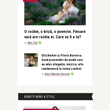
O rochie, o briză, o poveste. Fiecare
vară are rochia ei. Care va fi a ta?
de
Alex Pub
Ella Barker și Florin Burescu.
Două prezentări de modă care
au adus eleganța, muzica, arta
românească în inima Londrei
de
Alice Năstase Buciuta
BEAUTY NEWS & STYLE