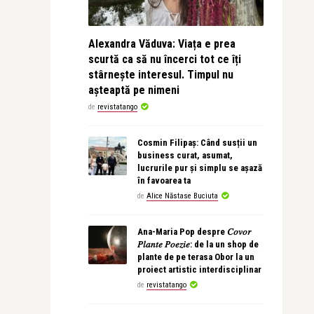
Alexandra Văduva: Viața e prea
scurtă ca să nu încerci tot ce îți
stârnește interesul. Timpul nu
așteaptă pe nimeni
de
revistatango
Cosmin Filipaș: Când susții un
business curat, asumat,
lucrurile pur și simplu se așază
în favoarea ta
de
Alice Năstase Buciuta
Ana-Maria Pop despre 𝐶𝑜𝑣𝑜𝑟
𝑃𝑙𝑎𝑛𝑡𝑒 𝑃𝑜𝑒𝑧𝑖𝑒: de la un shop de
plante de pe terasa Obor la un
proiect artistic interdisciplinar
de
revistatango