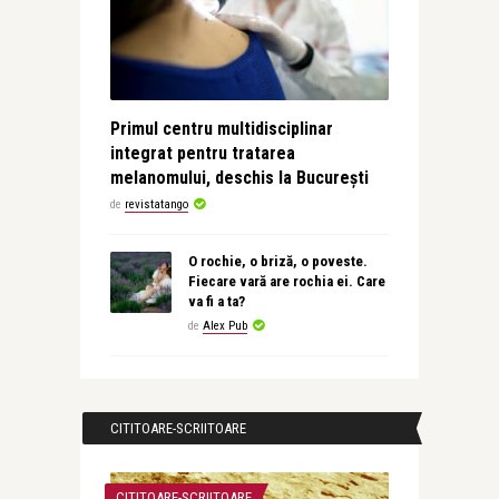
Primul centru multidisciplinar
integrat pentru tratarea
melanomului, deschis la București
de
revistatango
O rochie, o briză, o poveste.
Fiecare vară are rochia ei. Care
va fi a ta?
de
Alex Pub
CITITOARE-SCRIITOARE
CITITOARE-SCRIITOARE