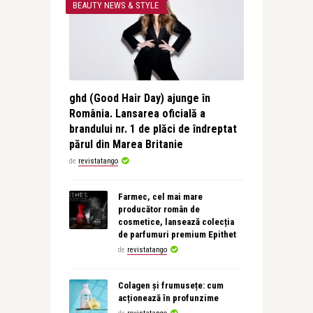
BEAUTY NEWS & STYLE
ghd (Good Hair Day) ajunge în
România. Lansarea oficială a
brandului nr. 1 de plăci de îndreptat
părul din Marea Britanie
de
revistatango
Farmec, cel mai mare
producător român de
cosmetice, lansează colecția
de parfumuri premium Epithet
de
revistatango
Colagen și frumusețe: cum
acționează în profunzime