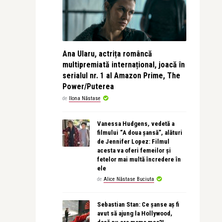
Ana Ularu, actrița româncă
multipremiată internațional, joacă în
serialul nr. 1 al Amazon Prime, The
Power/Puterea
de
Ilona Năstase
Vanessa Hudgens, vedetă a
filmului “A doua șansă”, alături
de Jennifer Lopez: Filmul
acesta va oferi femeilor și
fetelor mai multă încredere în
ele
de
Alice Năstase Buciuta
Sebastian Stan: Ce șanse aș fi
avut să ajung la Hollywood,