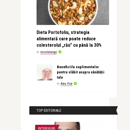
Dieta Portofoliu, strategia
alimentară care poate reduce
colesterolul „rău” cu până la 30%
de
revistatango
Beneficiile suplimentelor
pentru slăbit asupra sănătății
tale
de
Alex Pub
TOP EDITORIALE
INTERVIURI