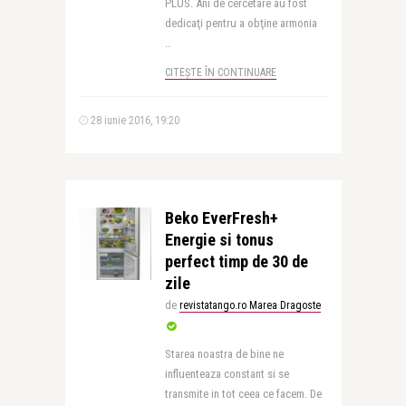
PLUS. Ani de cercetare au fost
dedicaţi pentru a obţine armonia
..
CITEȘTE ÎN CONTINUARE
28 iunie 2016, 19:20
Beko EverFresh+
Energie si tonus
perfect timp de 30 de
zile
de
revistatango.ro Marea Dragoste
Starea noastra de bine ne
influenteaza constant si se
transmite in tot ceea ce facem. De