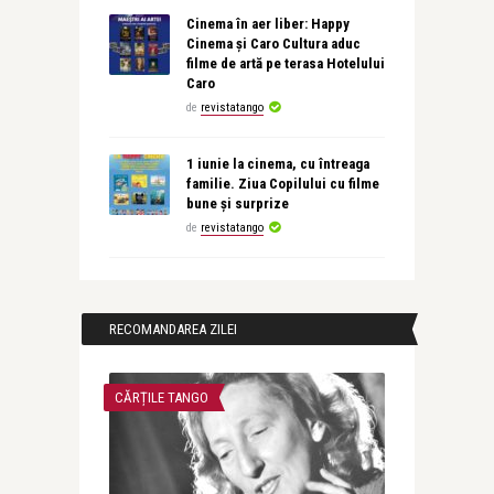
Cinema în aer liber: Happy
Cinema și Caro Cultura aduc
filme de artă pe terasa Hotelului
Caro
de
revistatango
1 iunie la cinema, cu întreaga
familie. Ziua Copilului cu filme
bune și surprize
de
revistatango
RECOMANDAREA ZILEI
CĂRȚILE TANGO