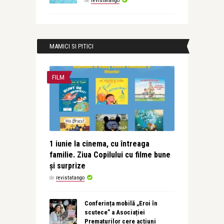
de
revistatango
MAMICI SI PITICI
FILM
1 iunie la cinema, cu întreaga
familie. Ziua Copilului cu filme bune
și surprize
de
revistatango
Conferința mobilă „Eroi în
scutece” a Asociației
Prematurilor cere acțiuni