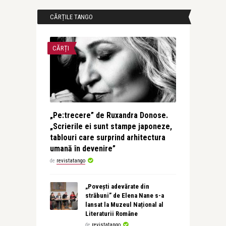
CĂRȚILE TANGO
CĂRȚI
„Pe:trecere” de Ruxandra Donose.
„Scrierile ei sunt stampe japoneze,
tablouri care surprind arhitectura
umană în devenire”
de
revistatango
„Povești adevărate din
străbuni” de Elena Nane s-a
lansat la Muzeul Național al
Literaturii Române
de
revistatango