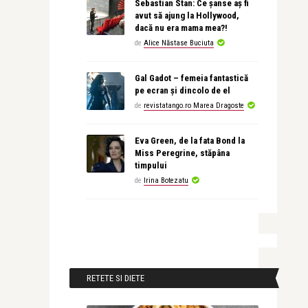
Sebastian Stan: Ce șanse aș fi
avut să ajung la Hollywood,
dacă nu era mama mea?!
de
Alice Năstase Buciuta
Gal Gadot – femeia fantastică
pe ecran și dincolo de el
de
revistatango.ro Marea Dragoste
Eva Green, de la fata Bond la
Miss Peregrine, stăpâna
timpului
de
Irina Botezatu
RETETE SI DIETE