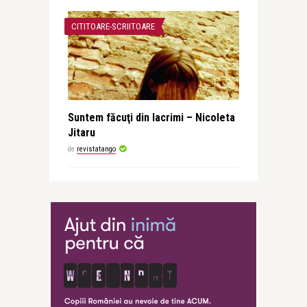
CITITOARE-SCRIITOARE
Suntem făcuţi din lacrimi – Nicoleta
Jitaru
de
revistatango