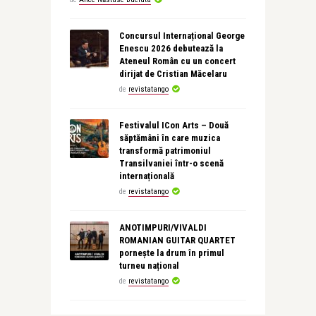
Concursul Internațional George
Enescu 2026 debutează la
Ateneul Român cu un concert
dirijat de Cristian Măcelaru
de
revistatango
Festivalul ICon Arts – Două
săptămâni în care muzica
transformă patrimoniul
Transilvaniei într-o scenă
internațională
de
revistatango
ANOTIMPURI/VIVALDI
ROMANIAN GUITAR QUARTET
pornește la drum în primul
turneu național
de
revistatango