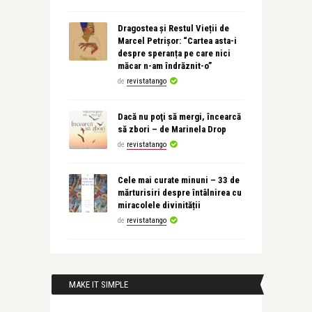
Dragostea și Restul Vieții de
Marcel Petrișor: “Cartea asta-i
despre speranța pe care nici
măcar n-am îndrăznit-o”
de
revistatango
Dacă nu poţi să mergi, încearcă
să zbori – de Marinela Drop
de
revistatango
Cele mai curate minuni – 33 de
mărturisiri despre întâlnirea cu
miracolele divinității
de
revistatango
MAKE IT SIMPLE