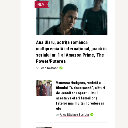
FILM
Ana Ularu, actrița româncă
multipremiată internațional, joacă în
serialul nr. 1 al Amazon Prime, The
Power/Puterea
de
Ilona Năstase
Vanessa Hudgens, vedetă a
filmului “A doua șansă”, alături
de Jennifer Lopez: Filmul
acesta va oferi femeilor și
fetelor mai multă încredere în
ele
de
Alice Năstase Buciuta