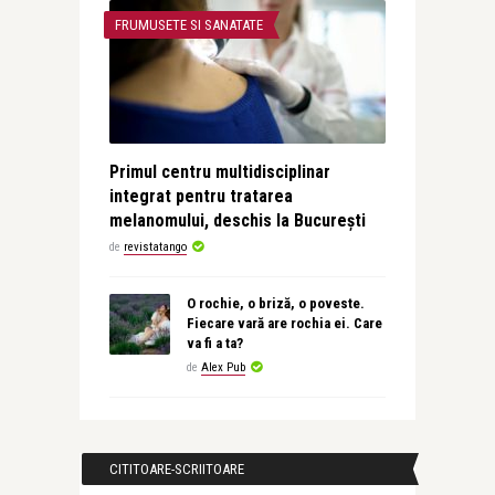
FRUMUSETE SI SANATATE
Primul centru multidisciplinar
integrat pentru tratarea
melanomului, deschis la București
de
revistatango
O rochie, o briză, o poveste.
Fiecare vară are rochia ei. Care
va fi a ta?
de
Alex Pub
CITITOARE-SCRIITOARE