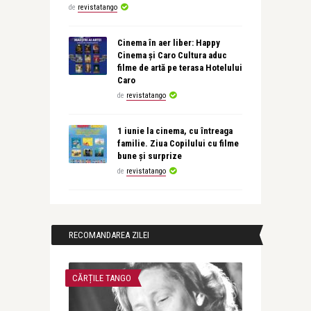
de
revistatango
Cinema în aer liber: Happy
Cinema și Caro Cultura aduc
filme de artă pe terasa Hotelului
Caro
de
revistatango
1 iunie la cinema, cu întreaga
familie. Ziua Copilului cu filme
bune și surprize
de
revistatango
RECOMANDAREA ZILEI
CĂRȚILE TANGO