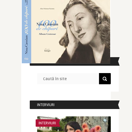
CAUTĂ ÎN SITE
INTERVIURI
INTERVIURI