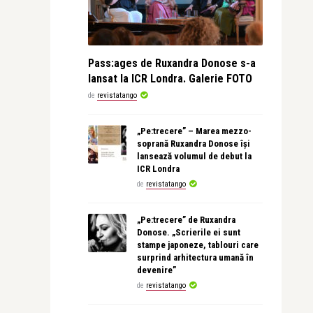
Pass:ages de Ruxandra Donose s-a
lansat la ICR Londra. Galerie FOTO
de
revistatango
„Pe:trecere” – Marea mezzo-
soprană Ruxandra Donose își
lansează volumul de debut la
ICR Londra
de
revistatango
„Pe:trecere” de Ruxandra
Donose. „Scrierile ei sunt
stampe japoneze, tablouri care
surprind arhitectura umană în
devenire”
de
revistatango