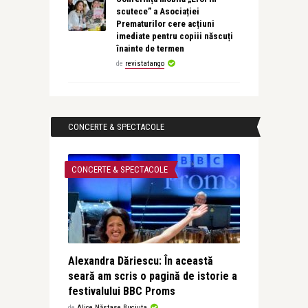
scutece” a Asociației
Prematurilor cere acțiuni
imediate pentru copiii născuți
înainte de termen
de
revistatango
CONCERTE & SPECTACOLE
CONCERTE & SPECTACOLE
Alexandra Dăriescu: În această
seară am scris o pagină de istorie a
festivalului BBC Proms
de
Alice Năstase Buciuta