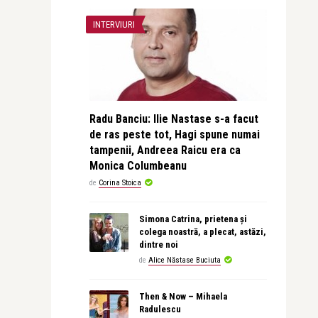
INTERVIURI
Radu Banciu: Ilie Nastase s-a facut
de ras peste tot, Hagi spune numai
tampenii, Andreea Raicu era ca
Monica Columbeanu
de
Corina Stoica
Simona Catrina, prietena și
colega noastră, a plecat, astăzi,
dintre noi
de
Alice Năstase Buciuta
Then & Now – Mihaela
Radulescu