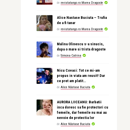
de
revistatango.ro Marea Dragoste
Alice Nastase Buciuta – Trufia
de a fi tanar
de
revistatango.ro Marea Dragoste
Malina Olinescu s-a sinucis,
dupa o mare si trista dragoste
de
Simona Catrina
Nicu Covaci: Tot ce mi-am
propus in viata am reusit! Dar
ce pret am platit…
de
Alice Năstase Buciuta
AURORA LIICEANU: Barbatii
inca doresc sa fie protectori cu
femeile, dar femeile nu mai au
nevoie de protectia lor
de
Alice Năstase Buciuta