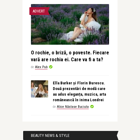
ADVERT
O rochie, o briză, o poveste. Fiecare
vară are rochia ei. Care va fi a ta?
de
Alex Pub
Ella Barker și Florin Burescu.
Două prezentări de modă care
au adus eleganța, muzica, arta
românească în inima Londrei
de
Alice Năstase Buciuta
BEAUTY NEWS & STYLE