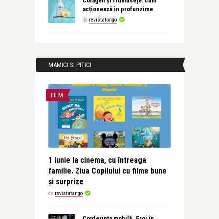
Colagen și frumusețe: cum
acționează în profunzime
de
revistatango
MAMICI SI PITICI
FILM
1 iunie la cinema, cu întreaga
familie. Ziua Copilului cu filme bune
și surprize
de
revistatango
Conferința mobilă „Eroi în