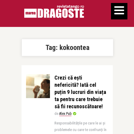
Tag:
kokoontea
Crezi că ești
nefericită? Iată cel
puțin 9 lucruri din viața
ta pentru care trebuie
să fii recunoscătoare!
de
Alex Pub
Responsabilitățile pe care le ai și
problemele cu care te confrunți în