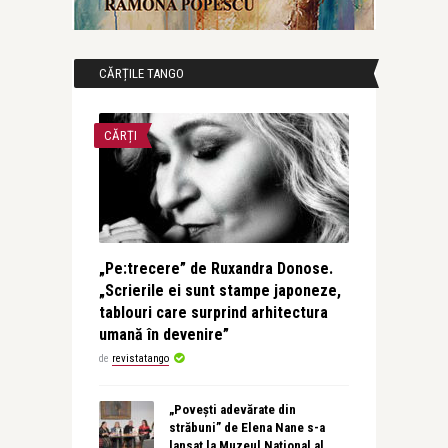
CĂRȚILE TANGO
CĂRȚI
„Pe:trecere” de Ruxandra Donose.
„Scrierile ei sunt stampe japoneze,
tablouri care surprind arhitectura
umană în devenire”
de
revistatango
„Povești adevărate din
străbuni” de Elena Nane s-a
lansat la Muzeul Național al