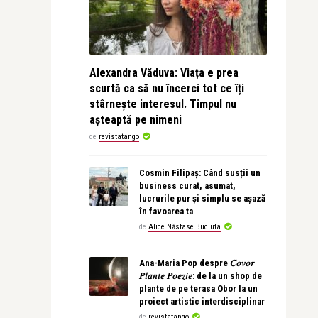
Alexandra Văduva: Viața e prea
scurtă ca să nu încerci tot ce îți
stârnește interesul. Timpul nu
așteaptă pe nimeni
de
revistatango
Cosmin Filipaș: Când susții un
business curat, asumat,
lucrurile pur și simplu se așază
în favoarea ta
de
Alice Năstase Buciuta
Ana-Maria Pop despre 𝐶𝑜𝑣𝑜𝑟
𝑃𝑙𝑎𝑛𝑡𝑒 𝑃𝑜𝑒𝑧𝑖𝑒: de la un shop de
plante de pe terasa Obor la un
proiect artistic interdisciplinar
de
revistatango