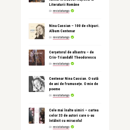
Literaturii Române
de
revistatango
Nina Cassian – 100 de chipuri.
Album Centenar
de
revistatango
Cerșetorul de albastru – de
Crin-Triandafil Theodorescu
de
revistatango
Centenar Nina Cassian. O sută
de ani de frumusețe. O mie de
poeme
de
revistatango
Cele mai înalte uimiri – cartea
celor 33 de autori care s-au
întâlnit cu miracolul
de
revistatango