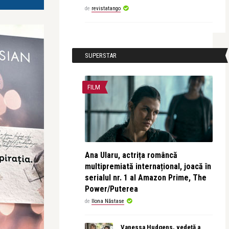
de
revistatango
SUPERSTAR
FILM
Ana Ularu, actrița româncă
multipremiată internațional, joacă în
serialul nr. 1 al Amazon Prime, The
Power/Puterea
de
Ilona Năstase
Vanessa Hudgens, vedetă a