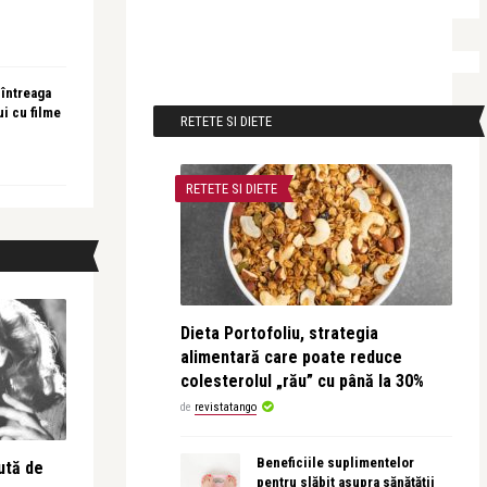
 întreaga
ui cu filme
RETETE SI DIETE
RETETE SI DIETE
Dieta Portofoliu, strategia
alimentară care poate reduce
colesterolul „rău” cu până la 30%
de
revistatango
Beneficiile suplimentelor
ută de
pentru slăbit asupra sănătății