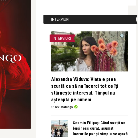
INTERVIURI
INTERVIURI
Alexandra Văduva: Viața e prea
scurtă ca să nu încerci tot ce îți
stârnește interesul. Timpul nu
așteaptă pe nimeni
de
revistatango
Cosmin Filipaș: Când susții un
business curat, asumat,
lucrurile pur și simplu se așază