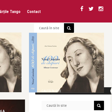
ărțile Tango
Contact
CAUTĂ ÎN SITE