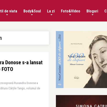
til de viata
Body&Soul
La zi
Foto&Video
Bloguri
C
n
ra Donose s-a lansat
ie FOTO
mezzosoprană Ruxandra Donose a
Editura Cărțile Tango, volumul de