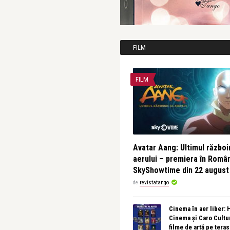
FILM
FILM
Avatar Aang: Ultimul războin
aerului – premiera în Româ
SkyShowtime din 22 august
de
revistatango
Cinema în aer liber:
Cinema și Caro Cultu
filme de artă pe tera