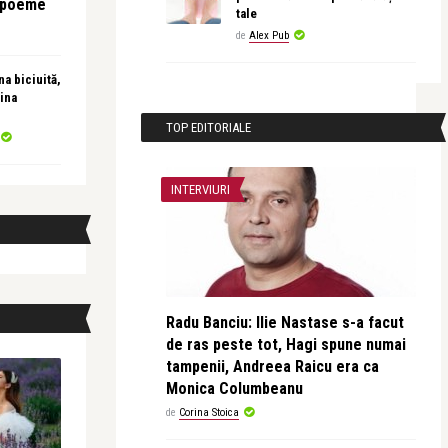
e poeme
tale
de
Alex Pub
a biciuită,
ina
TOP EDITORIALE
INTERVIURI
Radu Banciu: Ilie Nastase s-a facut
de ras peste tot, Hagi spune numai
tampenii, Andreea Raicu era ca
Monica Columbeanu
de
Corina Stoica