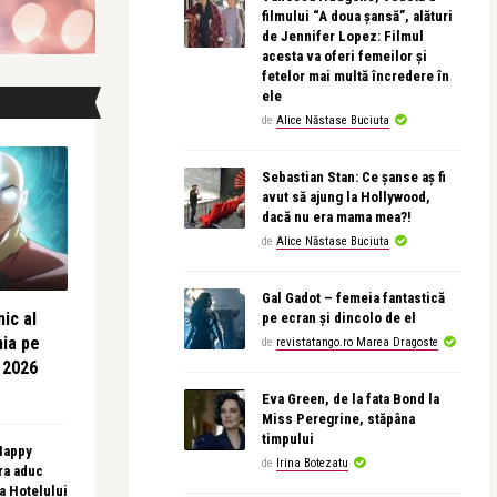
filmului “A doua șansă”, alături
de Jennifer Lopez: Filmul
acesta va oferi femeilor și
fetelor mai multă încredere în
ele
de
Alice Năstase Buciuta
Sebastian Stan: Ce șanse aș fi
avut să ajung la Hollywood,
dacă nu era mama mea?!
de
Alice Năstase Buciuta
Gal Gadot – femeia fantastică
ic al
pe ecran și dincolo de el
nia pe
de
revistatango.ro Marea Dragoste
 2026
Eva Green, de la fata Bond la
Miss Peregrine, stăpâna
timpului
 Happy
de
Irina Botezatu
ra aduc
sa Hotelului