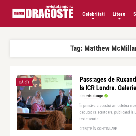
Celebritati
Litere
S
Tag:
Matthew McMilla
Pass:ages de Ruxand
CĂRȚI
la ICR Londra. Galer
de
revistatango
În primăvara acestui an, celebra 
debutat ca scriitoare, publicând la 
texte scurte ..
CITEȘTE ÎN CONTINUARE