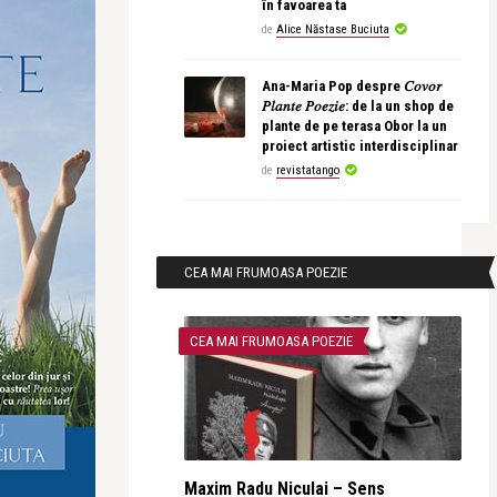
în favoarea ta
de
Alice Năstase Buciuta
Ana-Maria Pop despre 𝐶𝑜𝑣𝑜𝑟
𝑃𝑙𝑎𝑛𝑡𝑒 𝑃𝑜𝑒𝑧𝑖𝑒: de la un shop de
plante de pe terasa Obor la un
proiect artistic interdisciplinar
de
revistatango
CEA MAI FRUMOASA POEZIE
CEA MAI FRUMOASA POEZIE
Maxim Radu Niculai – Sens