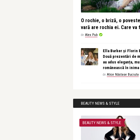
O rochie, o briză, o povest
vară are rochia ei. Care va f
de
Alex Pub
Ella Barker și Florin
Două prezentări de 
au adus eleganța, muz
românească în inima
de
Alice Năstase Buciuta
BEAUTY NEWS & STYLE
BEAUTY NEWS & STYLE