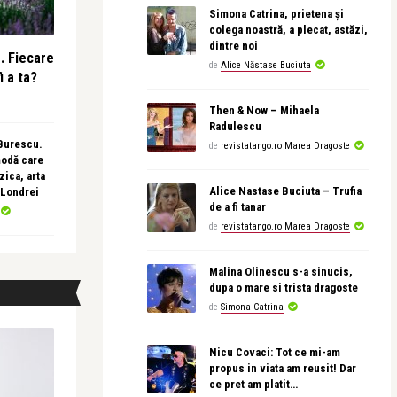
Simona Catrina, prietena și
colega noastră, a plecat, astăzi,
dintre noi
e. Fiecare
de
Alice Năstase Buciuta
i a ta?
Then & Now – Mihaela
Radulescu
 Burescu.
de
revistatango.ro Marea Dragoste
modă care
ica, arta
Alice Nastase Buciuta – Trufia
 Londrei
de a fi tanar
de
revistatango.ro Marea Dragoste
Malina Olinescu s-a sinucis,
dupa o mare si trista dragoste
de
Simona Catrina
Nicu Covaci: Tot ce mi-am
propus in viata am reusit! Dar
ce pret am platit…