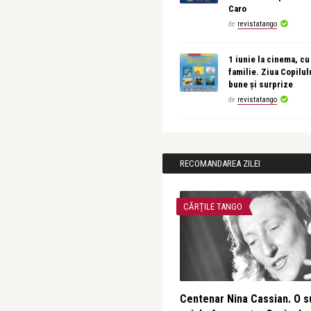
Caro
de
revistatango
1 iunie la cinema, cu
familie. Ziua Copilul
bune și surprize
de
revistatango
RECOMANDAREA ZILEI
CĂRȚILE TANGO
Centenar Nina Cassian. O s