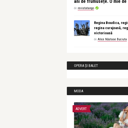
ani de frumusețe. O mie d
de
revistatango
Regina Boudica, regin
regina curajoasă, reg
victorioasă
de
Alice Năstase Buciuta
OPERA ȘI BALET
MODA
ADVERT