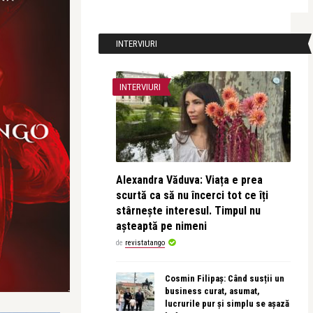
INTERVIURI
INTERVIURI
Alexandra Văduva: Viața e prea
scurtă ca să nu încerci tot ce îți
stârnește interesul. Timpul nu
așteaptă pe nimeni
de
revistatango
Cosmin Filipaș: Când susții un
business curat, asumat,
lucrurile pur și simplu se așază