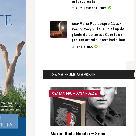
în favoarea ta
de
Alice Năstase Buciuta
Ana-Maria Pop despre 𝐶𝑜𝑣𝑜𝑟
𝑃𝑙𝑎𝑛𝑡𝑒 𝑃𝑜𝑒𝑧𝑖𝑒: de la un shop de
plante de pe terasa Obor la un
proiect artistic interdisciplinar
de
revistatango
CEA MAI FRUMOASA POEZIE
CEA MAI FRUMOASA POEZIE
Maxim Radu Niculai – Sens