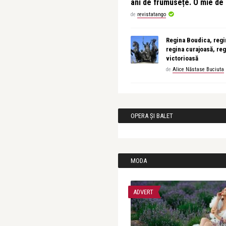
ani de frumusețe. O mie d
de
revistatango
Regina Boudica, regin
regina curajoasă, reg
victorioasă
de
Alice Năstase Buciuta
OPERA ȘI BALET
MODA
ADVERT