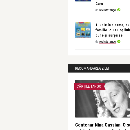
Caro
de
revistatango
1 iunie la cinema, cu
familie. Ziua Copilul
bune și surprize
de
revistatango
RECOMANDAREA ZILEI
CĂRȚILE TANGO
Centenar Nina Cassian. O s