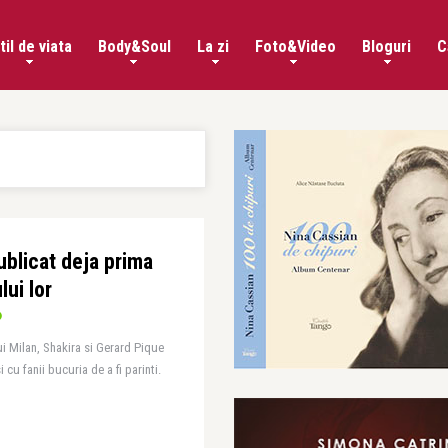
til de viata
Body&Soul
La zi
Foto&Video
Bloguri
C
ublicat deja prima
lui lor
i Milan, Shakira si Gerard Pique
 cu fanii bucuria de a fi parinti.