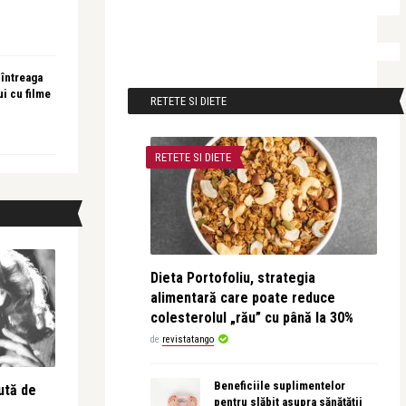
 întreaga
ui cu filme
RETETE SI DIETE
RETETE SI DIETE
Dieta Portofoliu, strategia
alimentară care poate reduce
colesterolul „rău” cu până la 30%
de
revistatango
Beneficiile suplimentelor
ută de
pentru slăbit asupra sănătății