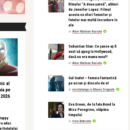
filmului “A doua șansă”, alături
de Jennifer Lopez: Filmul
acesta va oferi femeilor și
fetelor mai multă încredere în
ele
de
Alice Năstase Buciuta
Sebastian Stan: Ce șanse aș fi
avut să ajung la Hollywood,
dacă nu era mama mea?!
de
Alice Năstase Buciuta
Gal Gadot – femeia fantastică
ic al
pe ecran și dincolo de el
nia pe
de
revistatango.ro Marea Dragoste
 2026
Eva Green, de la fata Bond la
Miss Peregrine, stăpâna
timpului
 Happy
de
Irina Botezatu
ra aduc
sa Hotelului