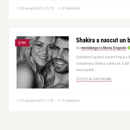
25 ianuarie 2013, 15:19
0 Comentarii
Shakira a nascut un b
STIRI
de
revistatango.ro Marea Dragoste
Fotbalistul spaniol Gerard Pique a d
columbiana Shakira, iubita sa, a dat 
unui baietel ..
CITEȘTE ÎN CONTINUARE
23 ianuarie 2013, 11:49
0 Comentarii