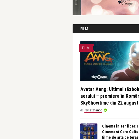
FILM
FILM
Avatar Aang: Ultimul războin
aerului – premiera în Româ
SkyShowtime din 22 august
de
revistatango
Cinema în aer liber:
Cinema și Caro Cultu
filme de artă pe tera