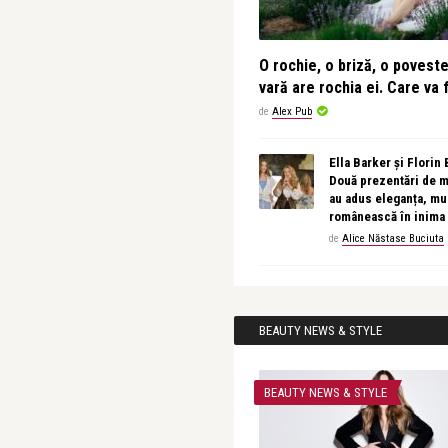
O rochie, o briză, o povest
vară are rochia ei. Care va f
de
Alex Pub
Ella Barker și Florin
Două prezentări de 
au adus eleganța, muz
românească în inima
de
Alice Năstase Buciuta
BEAUTY NEWS & STYLE
BEAUTY NEWS & STYLE