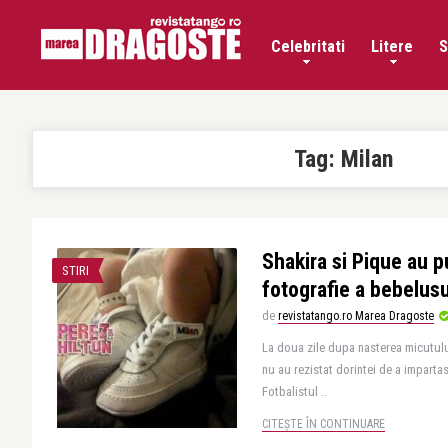
Celebritati
Litere
S
Tag:
Milan
Shakira si Pique au p
STIRI
fotografie a bebelusu
de
revistatango.ro Marea Dragoste
La doua zile dupa nasterea micutulu
nu au rezistat dorintei de a impartasi
Fotbalistul ..
CITEȘTE ÎN CONTINUARE