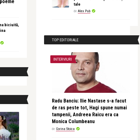
e poeme
tale
de
Alex Pub
a biciuită,
ina
TOP EDITORIALE
INTERVIURI
Radu Banciu: Ilie Nastase s-a facut
de ras peste tot, Hagi spune numai
tampenii, Andreea Raicu era ca
Monica Columbeanu
de
Corina Stoica