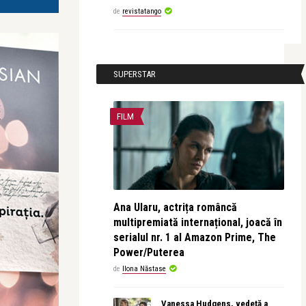
de
revistatango
SUPERSTAR
FILM
Ana Ularu, actrița româncă
multipremiată internațional, joacă în
serialul nr. 1 al Amazon Prime, The
Power/Puterea
de
Ilona Năstase
Vanessa Hudgens, vedetă a