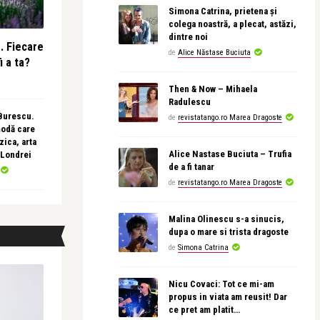
Simona Catrina, prietena și
colega noastră, a plecat, astăzi,
dintre noi
e. Fiecare
de
Alice Năstase Buciuta
i a ta?
Then & Now – Mihaela
Radulescu
 Burescu.
de
revistatango.ro Marea Dragoste
modă care
ica, arta
Alice Nastase Buciuta – Trufia
 Londrei
de a fi tanar
de
revistatango.ro Marea Dragoste
Malina Olinescu s-a sinucis,
dupa o mare si trista dragoste
de
Simona Catrina
Nicu Covaci: Tot ce mi-am
propus in viata am reusit! Dar
ce pret am platit…