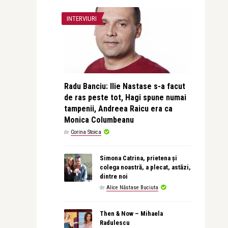
INTERVIURI
Radu Banciu: Ilie Nastase s-a facut
de ras peste tot, Hagi spune numai
tampenii, Andreea Raicu era ca
Monica Columbeanu
de
Corina Stoica
Simona Catrina, prietena și
colega noastră, a plecat, astăzi,
dintre noi
de
Alice Năstase Buciuta
Then & Now – Mihaela
Radulescu