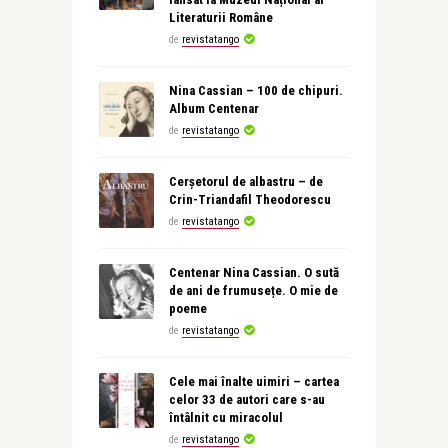
Literaturii Române
de
revistatango
Nina Cassian – 100 de chipuri.
Album Centenar
de
revistatango
Cerșetorul de albastru – de
Crin-Triandafil Theodorescu
de
revistatango
Centenar Nina Cassian. O sută
de ani de frumusețe. O mie de
poeme
de
revistatango
Cele mai înalte uimiri – cartea
celor 33 de autori care s-au
întâlnit cu miracolul
de
revistatango