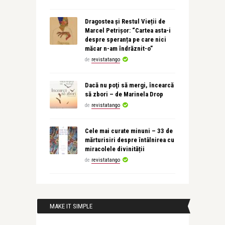
Dragostea și Restul Vieții de
Marcel Petrișor: “Cartea asta-i
despre speranța pe care nici
măcar n-am îndrăznit-o”
de
revistatango
Dacă nu poţi să mergi, încearcă
să zbori – de Marinela Drop
de
revistatango
Cele mai curate minuni – 33 de
mărturisiri despre întâlnirea cu
miracolele divinității
de
revistatango
MAKE IT SIMPLE