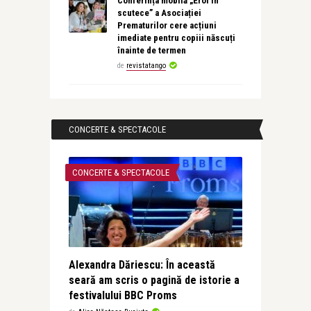
Conferința mobilă „Eroi în
scutece” a Asociației
Prematurilor cere acțiuni
imediate pentru copiii născuți
înainte de termen
de
revistatango
CONCERTE & SPECTACOLE
CONCERTE & SPECTACOLE
Alexandra Dăriescu: În această
seară am scris o pagină de istorie a
festivalului BBC Proms