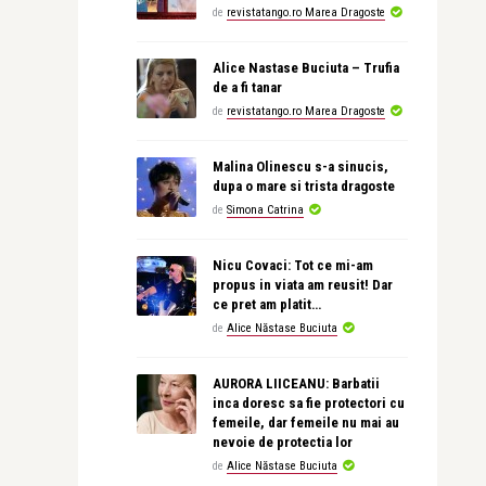
de
revistatango.ro Marea Dragoste
Alice Nastase Buciuta – Trufia
de a fi tanar
de
revistatango.ro Marea Dragoste
Malina Olinescu s-a sinucis,
dupa o mare si trista dragoste
de
Simona Catrina
Nicu Covaci: Tot ce mi-am
propus in viata am reusit! Dar
ce pret am platit…
de
Alice Năstase Buciuta
AURORA LIICEANU: Barbatii
inca doresc sa fie protectori cu
femeile, dar femeile nu mai au
nevoie de protectia lor
de
Alice Năstase Buciuta