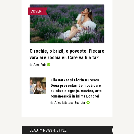
ADVERT
O rochie, o briză, o poveste. Fiecare
vară are rochia ei. Care va fi a ta?
de
Alex Pub
Ella Barker și Florin Burescu.
Două prezentări de modă care
au adus eleganța, muzica, arta
românească în inima Londrei
de
Alice Năstase Buciuta
BEAUTY NEWS & STYLE