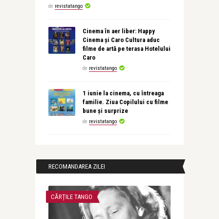
de
revistatango
Cinema în aer liber: Happy
Cinema și Caro Cultura aduc
filme de artă pe terasa Hotelului
Caro
de
revistatango
1 iunie la cinema, cu întreaga
familie. Ziua Copilului cu filme
bune și surprize
de
revistatango
RECOMANDAREA ZILEI
CĂRȚILE TANGO