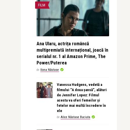
FILM
Ana Ularu, actrița româncă
multipremiată internațional, joacă în
serialul nr. 1 al Amazon Prime, The
Power/Puterea
de
Ilona Năstase
Vanessa Hudgens, vedetă a
filmului “A doua șansă”, alături
de Jennifer Lopez: Filmul
acesta va oferi femeilor și
fetelor mai multă încredere în
ele
de
Alice Năstase Buciuta