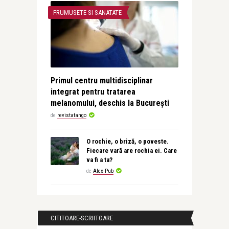
FRUMUSETE SI SANATATE
Primul centru multidisciplinar
integrat pentru tratarea
melanomului, deschis la București
de
revistatango
O rochie, o briză, o poveste.
Fiecare vară are rochia ei. Care
va fi a ta?
de
Alex Pub
CITITOARE-SCRIITOARE