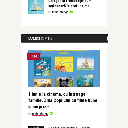
Colagen și frumusețe: cum
acționează în profunzime
de
revistatango
MAMICI SI PITICI
FILM
1 iunie la cinema, cu întreaga
familie. Ziua Copilului cu filme bune
și surprize
de
revistatango