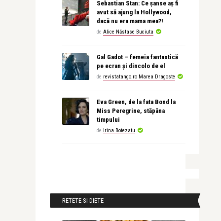
Sebastian Stan: Ce șanse aș fi
avut să ajung la Hollywood,
dacă nu era mama mea?!
de
Alice Năstase Buciuta
Gal Gadot – femeia fantastică
pe ecran și dincolo de el
de
revistatango.ro Marea Dragoste
Eva Green, de la fata Bond la
Miss Peregrine, stăpâna
timpului
de
Irina Botezatu
RETETE SI DIETE