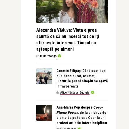
Alexandra Văduva: Viața e prea
scurtă ca să nu încerci tot ce îți
stârnește interesul. Timpul nu
așteaptă pe nimeni
de
revistatango
Cosmin Filipaș: Când susții un
business curat, asumat,
lucrurile pur și simplu se așază
în favoarea ta
de
Alice Năstase Buciuta
Ana-Maria Pop despre 𝐶𝑜𝑣𝑜𝑟
𝑃𝑙𝑎𝑛𝑡𝑒 𝑃𝑜𝑒𝑧𝑖𝑒: de la un shop de
plante de pe terasa Obor la un
proiect artistic interdisciplinar