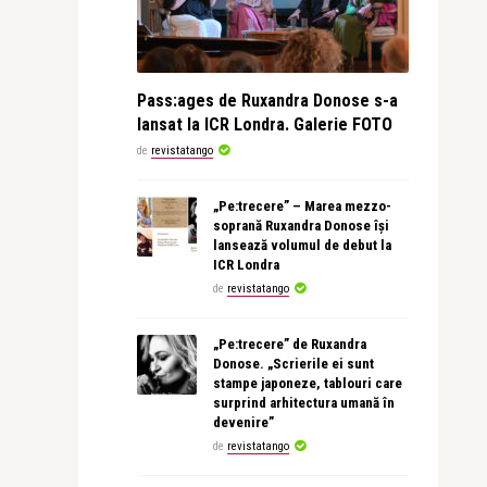
Pass:ages de Ruxandra Donose s-a
lansat la ICR Londra. Galerie FOTO
de
revistatango
„Pe:trecere” – Marea mezzo-
soprană Ruxandra Donose își
lansează volumul de debut la
ICR Londra
de
revistatango
„Pe:trecere” de Ruxandra
Donose. „Scrierile ei sunt
stampe japoneze, tablouri care
surprind arhitectura umană în
devenire”
de
revistatango