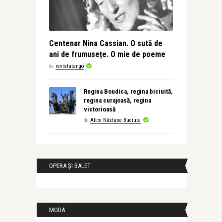
Centenar Nina Cassian. O sută de
ani de frumusețe. O mie de poeme
de
revistatango
Regina Boudica, regina biciuită,
regina curajoasă, regina
victorioasă
de
Alice Năstase Buciuta
OPERA ȘI BALET
MODA