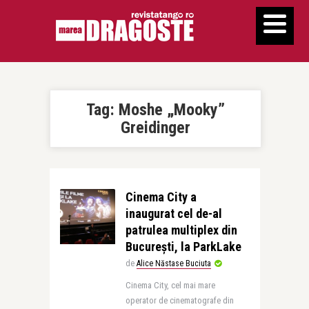
Tag:
Moshe „Mooky”
Greidinger
Cinema City a
inaugurat cel de-al
patrulea multiplex din
București, la ParkLake
de
Alice Năstase Buciuta
Cinema City, cel mai mare
operator de cinematografe din