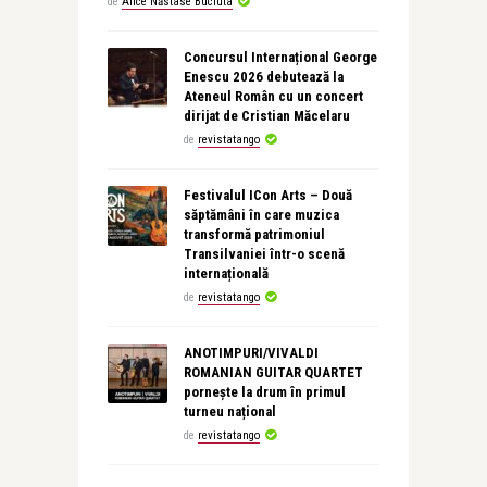
de
Alice Năstase Buciuta
Concursul Internațional George
Enescu 2026 debutează la
Ateneul Român cu un concert
dirijat de Cristian Măcelaru
de
revistatango
Festivalul ICon Arts – Două
săptămâni în care muzica
transformă patrimoniul
Transilvaniei într-o scenă
internațională
de
revistatango
ANOTIMPURI/VIVALDI
ROMANIAN GUITAR QUARTET
pornește la drum în primul
turneu național
de
revistatango