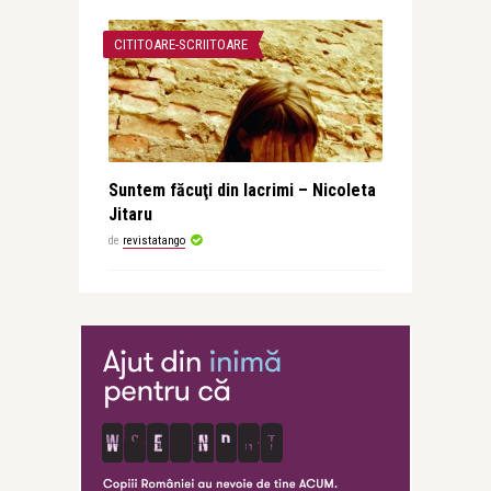
CITITOARE-SCRIITOARE
Suntem făcuţi din lacrimi – Nicoleta
Jitaru
de
revistatango