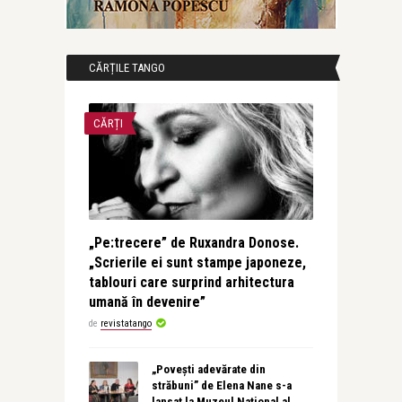
CĂRȚILE TANGO
CĂRȚI
„Pe:trecere” de Ruxandra Donose.
„Scrierile ei sunt stampe japoneze,
tablouri care surprind arhitectura
umană în devenire”
de
revistatango
„Povești adevărate din
străbuni” de Elena Nane s-a
lansat la Muzeul Național al