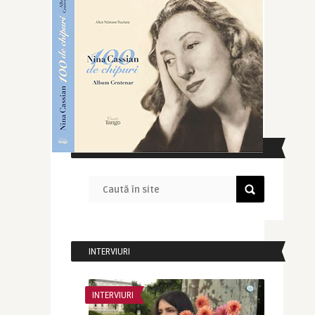
CAUTĂ ÎN SITE
INTERVIURI
INTERVIURI