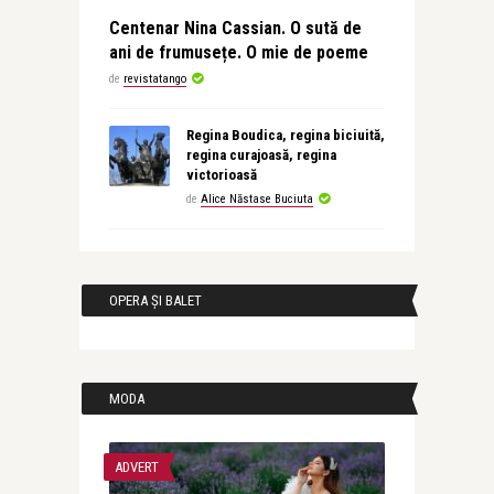
Centenar Nina Cassian. O sută de
ani de frumusețe. O mie de poeme
de
revistatango
Regina Boudica, regina biciuită,
regina curajoasă, regina
victorioasă
de
Alice Năstase Buciuta
OPERA ȘI BALET
MODA
ADVERT