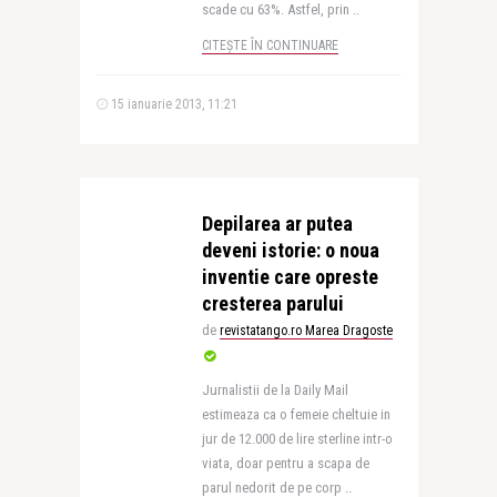
scade cu 63%. Astfel, prin ..
CITEȘTE ÎN CONTINUARE
15 ianuarie 2013, 11:21
Depilarea ar putea
deveni istorie: o noua
inventie care opreste
cresterea parului
de
revistatango.ro Marea Dragoste
Jurnalistii de la Daily Mail
estimeaza ca o femeie cheltuie in
jur de 12.000 de lire sterline intr-o
viata, doar pentru a scapa de
parul nedorit de pe corp ..