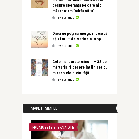
despre speranța pe care nici
măcar n-am îndrăznit-o”
de
revistatango
Dacă nu poţi să mergi, încearcă
să zbori – de Marinela Drop
de
revistatango
Cele mai curate minuni – 33 de
mărturisiri despre întâlnirea cu
miracolele divinității
de
revistatango
MAKE IT SIMPLE
FRUMUSETE SI SANATATE