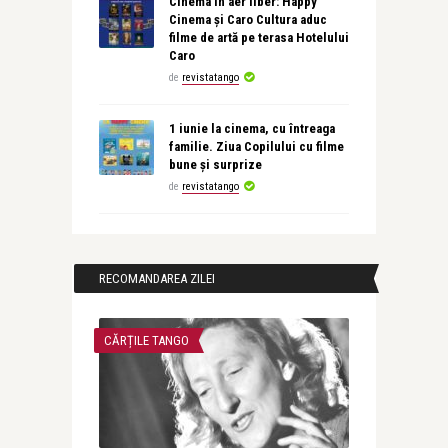
Cinema în aer liber: Happy
Cinema și Caro Cultura aduc
filme de artă pe terasa Hotelului
Caro
de
revistatango
1 iunie la cinema, cu întreaga
familie. Ziua Copilului cu filme
bune și surprize
de
revistatango
RECOMANDAREA ZILEI
CĂRȚILE TANGO