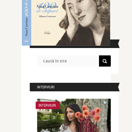
CAUTĂ ÎN SITE
INTERVIURI
INTERVIURI