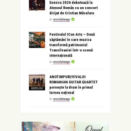
Enescu 2026 debutează la
Ateneul Român cu un concert
dirijat de Cristian Măcelaru
de
revistatango
Festivalul ICon Arts – Două
săptămâni în care muzica
transformă patrimoniul
Transilvaniei într-o scenă
internațională
de
revistatango
ANOTIMPURI/VIVALDI
ROMANIAN GUITAR QUARTET
pornește la drum în primul
turneu național
de
revistatango