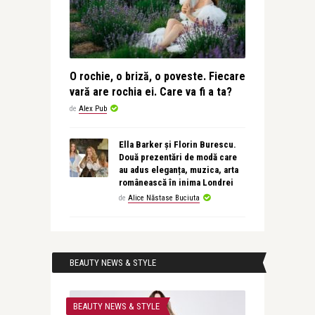
O rochie, o briză, o poveste. Fiecare
vară are rochia ei. Care va fi a ta?
de
Alex Pub
Ella Barker și Florin Burescu.
Două prezentări de modă care
au adus eleganța, muzica, arta
românească în inima Londrei
de
Alice Năstase Buciuta
BEAUTY NEWS & STYLE
BEAUTY NEWS & STYLE