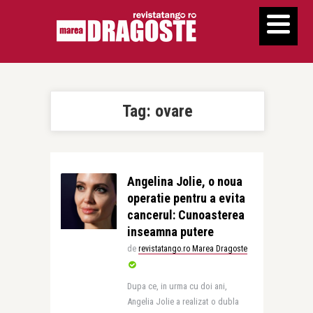
Tag:
ovare
Angelina Jolie, o noua
operatie pentru a evita
cancerul: Cunoasterea
inseamna putere
de
revistatango.ro Marea Dragoste
Dupa ce, in urma cu doi ani,
Angelia Jolie a realizat o dubla