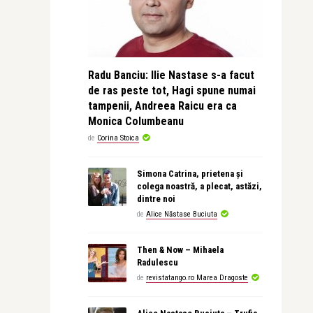
Radu Banciu: Ilie Nastase s-a facut
de ras peste tot, Hagi spune numai
tampenii, Andreea Raicu era ca
Monica Columbeanu
de
Corina Stoica
Simona Catrina, prietena și
colega noastră, a plecat, astăzi,
dintre noi
de
Alice Năstase Buciuta
Then & Now – Mihaela
Radulescu
de
revistatango.ro Marea Dragoste