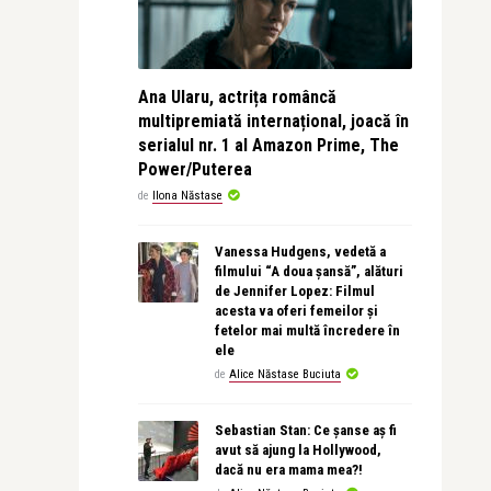
Ana Ularu, actrița româncă
multipremiată internațional, joacă în
serialul nr. 1 al Amazon Prime, The
Power/Puterea
de
Ilona Năstase
Vanessa Hudgens, vedetă a
filmului “A doua șansă”, alături
de Jennifer Lopez: Filmul
acesta va oferi femeilor și
fetelor mai multă încredere în
ele
de
Alice Năstase Buciuta
Sebastian Stan: Ce șanse aș fi
avut să ajung la Hollywood,
dacă nu era mama mea?!