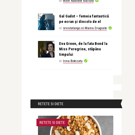
de
Alice Năstase Buciuta
Gal Gadot – femeia fantastică
pe ecran și dincolo de el
de
revistatango.ro Marea Dragoste
Eva Green, de la fata Bond la
Miss Peregrine, stăpâna
timpului
de
Irina Botezatu
RETETE SI DIETE
RETETE SI DIETE