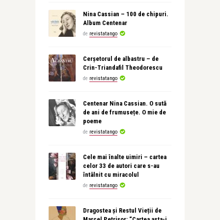
Nina Cassian – 100 de chipuri.
Album Centenar
de
revistatango
Cerșetorul de albastru – de
Crin-Triandafil Theodorescu
de
revistatango
Centenar Nina Cassian. O sută
de ani de frumusețe. O mie de
poeme
de
revistatango
Cele mai înalte uimiri – cartea
celor 33 de autori care s-au
întâlnit cu miracolul
de
revistatango
Dragostea și Restul Vieții de
Marcel Petrișor: “Cartea asta-i