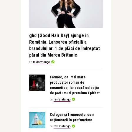
ghd (Good Hair Day) ajunge în
România. Lansarea oficială a
brandului nr. 1 de plăci de îndreptat
părul din Marea Britanie
de
revistatango
Farmec, cel mai mare
producător român de
cosmetice, lansează colecția
de parfumuri premium Epithet
de
revistatango
Colagen și frumusețe: cum
acționează în profunzime
de
revistatango