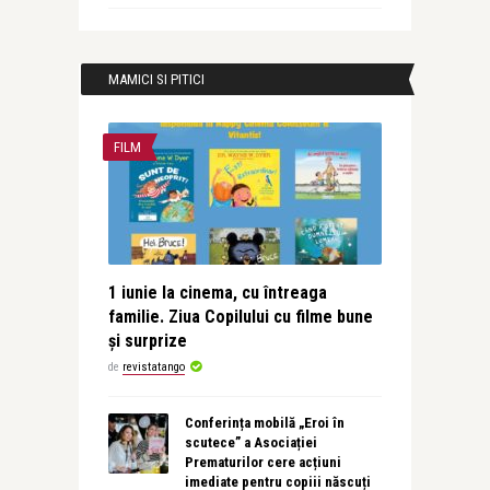
MAMICI SI PITICI
FILM
1 iunie la cinema, cu întreaga
familie. Ziua Copilului cu filme bune
și surprize
de
revistatango
Conferința mobilă „Eroi în
scutece” a Asociației
Prematurilor cere acțiuni
imediate pentru copiii născuți