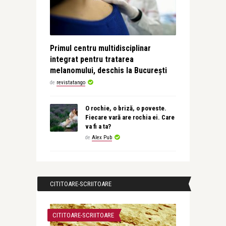
Primul centru multidisciplinar
integrat pentru tratarea
melanomului, deschis la București
de
revistatango
O rochie, o briză, o poveste.
Fiecare vară are rochia ei. Care
va fi a ta?
de
Alex Pub
CITITOARE-SCRIITOARE
CITITOARE-SCRIITOARE