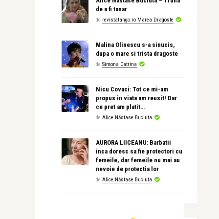
Alice Nastase Buciuta – Trufia
de a fi tanar
de
revistatango.ro Marea Dragoste
Malina Olinescu s-a sinucis,
dupa o mare si trista dragoste
de
Simona Catrina
Nicu Covaci: Tot ce mi-am
propus in viata am reusit! Dar
ce pret am platit…
de
Alice Năstase Buciuta
AURORA LIICEANU: Barbatii
inca doresc sa fie protectori cu
femeile, dar femeile nu mai au
nevoie de protectia lor
de
Alice Năstase Buciuta