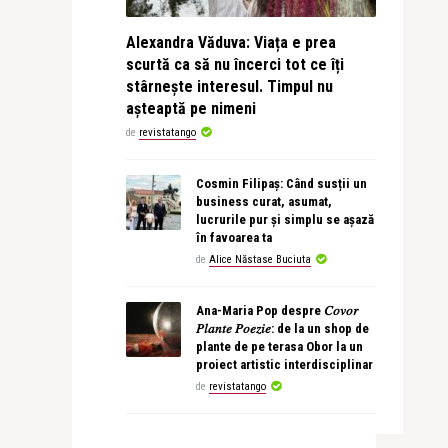
Alexandra Văduva: Viața e prea
scurtă ca să nu încerci tot ce îți
stârnește interesul. Timpul nu
așteaptă pe nimeni
de
revistatango
Cosmin Filipaș: Când susții un
business curat, asumat,
lucrurile pur și simplu se așază
în favoarea ta
de
Alice Năstase Buciuta
Ana-Maria Pop despre 𝐶𝑜𝑣𝑜𝑟
𝑃𝑙𝑎𝑛𝑡𝑒 𝑃𝑜𝑒𝑧𝑖𝑒: de la un shop de
plante de pe terasa Obor la un
proiect artistic interdisciplinar
de
revistatango