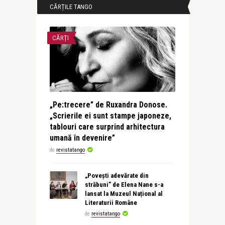
CĂRȚILE TANGO
CĂRȚI
„Pe:trecere” de Ruxandra Donose.
„Scrierile ei sunt stampe japoneze,
tablouri care surprind arhitectura
umană în devenire”
de
revistatango
„Povești adevărate din
străbuni” de Elena Nane s-a
lansat la Muzeul Național al
Literaturii Române
de
revistatango