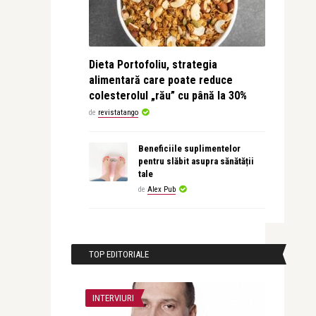
Dieta Portofoliu, strategia
alimentară care poate reduce
colesterolul „rău” cu până la 30%
de
revistatango
Beneficiile suplimentelor
pentru slăbit asupra sănătății
tale
de
Alex Pub
TOP EDITORIALE
INTERVIURI