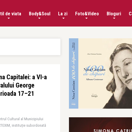
til de viata
Body&Soul
La zi
Foto&Video
Bloguri
C
i
a Capitalei: a VI-a
valului George
erioada 17–21
trul Cultural al Municipiului
RTEXIM, instituție subordonată