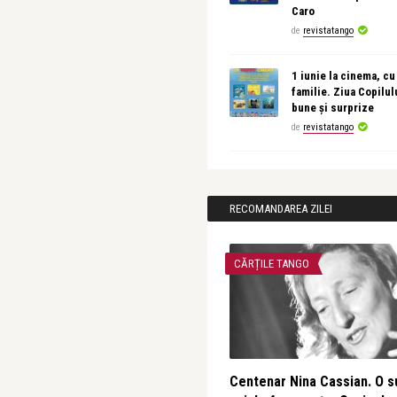
Caro
de
revistatango
1 iunie la cinema, cu
familie. Ziua Copilul
bune și surprize
de
revistatango
RECOMANDAREA ZILEI
CĂRȚILE TANGO
Centenar Nina Cassian. O s