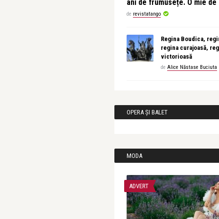
ani de frumusețe. O mie d
de
revistatango
Regina Boudica, regin
regina curajoasă, reg
victorioasă
de
Alice Năstase Buciuta
OPERA ȘI BALET
MODA
ADVERT