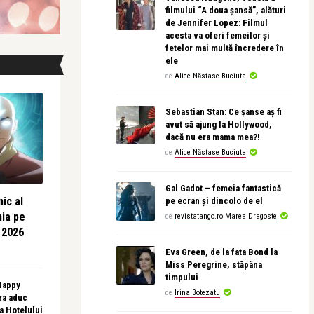
filmului “A doua șansă”, alături
de Jennifer Lopez: Filmul
acesta va oferi femeilor și
fetelor mai multă încredere în
ele
de
Alice Năstase Buciuta
Sebastian Stan: Ce șanse aș fi
avut să ajung la Hollywood,
dacă nu era mama mea?!
de
Alice Năstase Buciuta
Gal Gadot – femeia fantastică
ic al
pe ecran și dincolo de el
nia pe
de
revistatango.ro Marea Dragoste
 2026
Eva Green, de la fata Bond la
Miss Peregrine, stăpâna
timpului
 Happy
de
Irina Botezatu
ra aduc
sa Hotelului