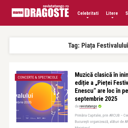
Celebritati
Litere
S
Tag:
Piața Festivalulu
Muzică clasică în inim
CONCERTE & SPECTACOLE
ediție a „Pieței Festi
Enescu” are loc în p
septembrie 2025
de
revistatango
Primăria Capitalei, prin ARCUB – Cen
București organizează, alături de A
Ministerul ..