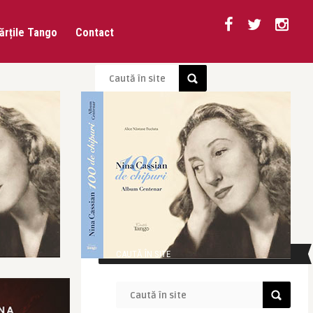
ărțile Tango
Contact
CAUTĂ ÎN SITE