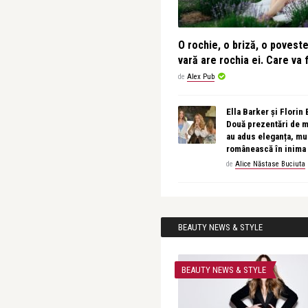
O rochie, o briză, o povest
vară are rochia ei. Care va f
de
Alex Pub
Ella Barker și Florin
Două prezentări de 
au adus eleganța, muz
românească în inima
de
Alice Năstase Buciuta
BEAUTY NEWS & STYLE
BEAUTY NEWS & STYLE