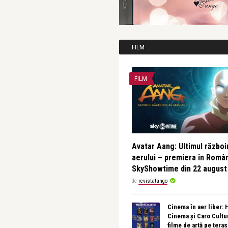
FILM
FILM
Avatar Aang: Ultimul războin
aerului – premiera în Româ
SkyShowtime din 22 august
de
revistatango
Cinema în aer liber:
Cinema și Caro Cultu
filme de artă pe tera