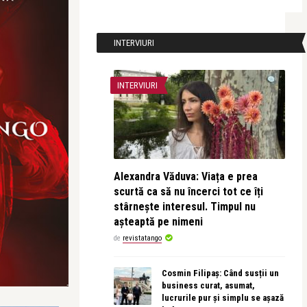
INTERVIURI
INTERVIURI
Alexandra Văduva: Viața e prea
scurtă ca să nu încerci tot ce îți
stârnește interesul. Timpul nu
așteaptă pe nimeni
de
revistatango
Cosmin Filipaș: Când susții un
business curat, asumat,
lucrurile pur și simplu se așază