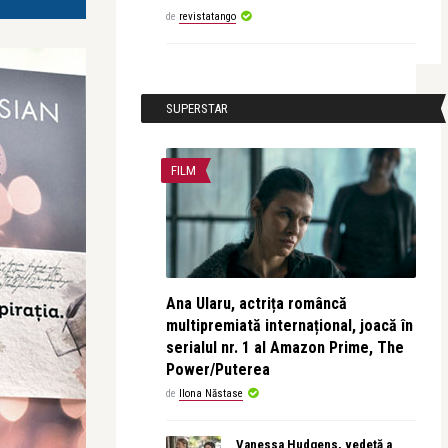
de
revistatango
SUPERSTAR
FILM
Ana Ularu, actrița româncă
multipremiată internațional, joacă în
serialul nr. 1 al Amazon Prime, The
Power/Puterea
de
Ilona Năstase
Vanessa Hudgens, vedetă a