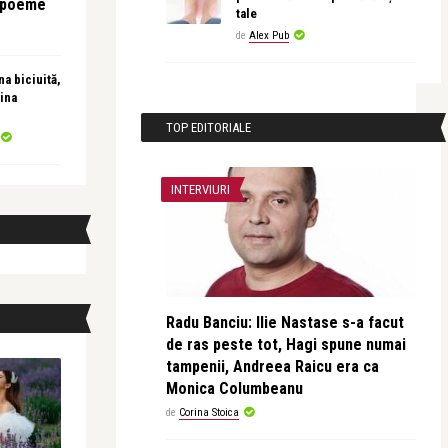
e poeme
tale
de
Alex Pub
a biciuită,
ina
TOP EDITORIALE
INTERVIURI
Radu Banciu: Ilie Nastase s-a facut
de ras peste tot, Hagi spune numai
tampenii, Andreea Raicu era ca
Monica Columbeanu
de
Corina Stoica