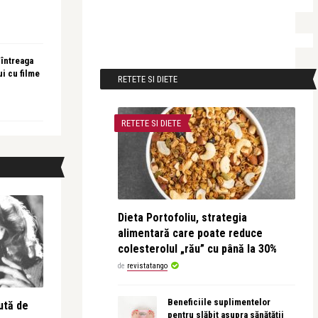
 întreaga
ui cu filme
RETETE SI DIETE
RETETE SI DIETE
Dieta Portofoliu, strategia
alimentară care poate reduce
colesterolul „rău” cu până la 30%
de
revistatango
Beneficiile suplimentelor
ută de
pentru slăbit asupra sănătății