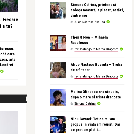
Simona Catrina, prietena și
colega noastră, a plecat, astăzi,
dintre noi
e. Fiecare
de
Alice Năstase Buciuta
i a ta?
Then & Now – Mihaela
Radulescu
 Burescu.
de
revistatango.ro Marea Dragoste
modă care
ica, arta
Alice Nastase Buciuta – Trufia
 Londrei
de a fi tanar
de
revistatango.ro Marea Dragoste
Malina Olinescu s-a sinucis,
dupa o mare si trista dragoste
de
Simona Catrina
Nicu Covaci: Tot ce mi-am
propus in viata am reusit! Dar
ce pret am platit…