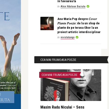
în favoarea ta
de
Alice Năstase Buciuta
Ana-Maria Pop despre 𝐶𝑜𝑣𝑜𝑟
𝑃𝑙𝑎𝑛𝑡𝑒 𝑃𝑜𝑒𝑧𝑖𝑒: de la un shop de
plante de pe terasa Obor la un
proiect artistic interdisciplinar
de
revistatango
CEA MAI FRUMOASA POEZIE
CEA MAI FRUMOASA POEZIE
Maxim Radu Niculai – Sens