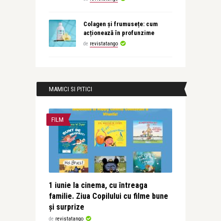
Colagen și frumusețe: cum
acționează în profunzime
de
revistatango
MAMICI SI PITICI
FILM
1 iunie la cinema, cu întreaga
familie. Ziua Copilului cu filme bune
și surprize
de
revistatango