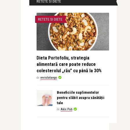
RETETE SI DIETE
RETETE SI DIETE
Dieta Portofoliu, strategia
alimentară care poate reduce
colesterolul „rău” cu până la 30%
de
revistatango
Beneficiile suplimentelor
pentru slăbit asupra sănătății
tale
de
Alex Pub