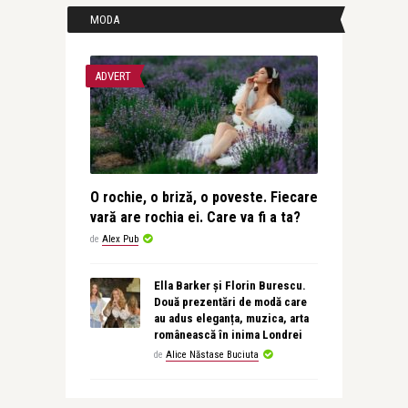
MODA
ADVERT
O rochie, o briză, o poveste. Fiecare
vară are rochia ei. Care va fi a ta?
de
Alex Pub
Ella Barker și Florin Burescu.
Două prezentări de modă care
au adus eleganța, muzica, arta
românească în inima Londrei
de
Alice Năstase Buciuta