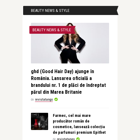
BEAUTY NEWS & STYLE
BEAUTY NEWS & STYLE
ghd (Good Hair Day) ajunge în
România. Lansarea oficială a
brandului nr. 1 de plăci de îndreptat
părul din Marea Britanie
de
revistatango
Farmec, cel mai mare
producător român de
cosmetice, lansează colecția
de parfumuri premium Epithet
de
revistatango