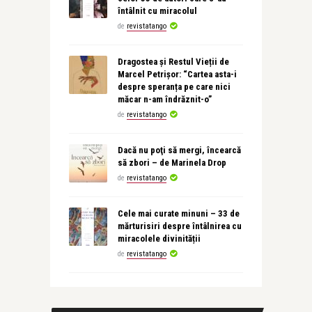
întâlnit cu miracolul
de
revistatango
Dragostea și Restul Vieții de
Marcel Petrișor: “Cartea asta-i
despre speranța pe care nici
măcar n-am îndrăznit-o”
de
revistatango
Dacă nu poţi să mergi, încearcă
să zbori – de Marinela Drop
de
revistatango
Cele mai curate minuni – 33 de
mărturisiri despre întâlnirea cu
miracolele divinității
de
revistatango