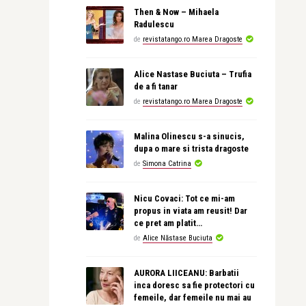
Then & Now – Mihaela
Radulescu
de
revistatango.ro Marea Dragoste
Alice Nastase Buciuta – Trufia
de a fi tanar
de
revistatango.ro Marea Dragoste
Malina Olinescu s-a sinucis,
dupa o mare si trista dragoste
de
Simona Catrina
Nicu Covaci: Tot ce mi-am
propus in viata am reusit! Dar
ce pret am platit…
de
Alice Năstase Buciuta
AURORA LIICEANU: Barbatii
inca doresc sa fie protectori cu
femeile, dar femeile nu mai au