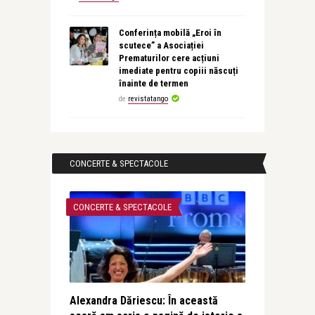
Conferința mobilă „Eroi în
scutece” a Asociației
Prematurilor cere acțiuni
imediate pentru copiii născuți
înainte de termen
de
revistatango
CONCERTE & SPECTACOLE
CONCERTE & SPECTACOLE
Alexandra Dăriescu: În această