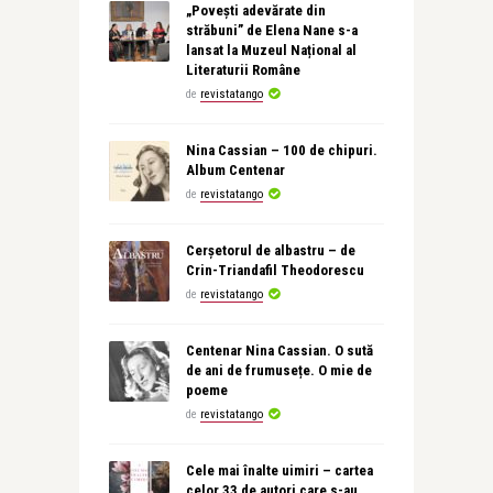
„Povești adevărate din
străbuni” de Elena Nane s-a
lansat la Muzeul Național al
Literaturii Române
de
revistatango
Nina Cassian – 100 de chipuri.
Album Centenar
de
revistatango
Cerșetorul de albastru – de
Crin-Triandafil Theodorescu
de
revistatango
Centenar Nina Cassian. O sută
de ani de frumusețe. O mie de
poeme
de
revistatango
Cele mai înalte uimiri – cartea
celor 33 de autori care s-au