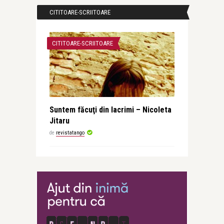
CITITOARE-SCRIITOARE
CITITOARE-SCRIITOARE
Suntem făcuţi din lacrimi – Nicoleta
Jitaru
de
revistatango