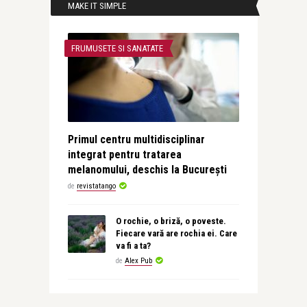
MAKE IT SIMPLE
FRUMUSETE SI SANATATE
Primul centru multidisciplinar
integrat pentru tratarea
melanomului, deschis la București
de
revistatango
O rochie, o briză, o poveste.
Fiecare vară are rochia ei. Care
va fi a ta?
de
Alex Pub