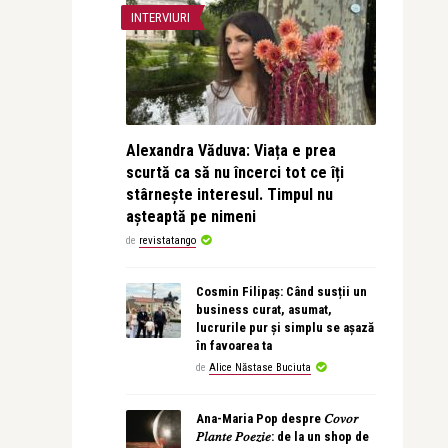
INTERVIURI
Alexandra Văduva: Viața e prea
scurtă ca să nu încerci tot ce îți
stârnește interesul. Timpul nu
așteaptă pe nimeni
de
revistatango
Cosmin Filipaș: Când susții un
business curat, asumat,
lucrurile pur și simplu se așază
în favoarea ta
de
Alice Năstase Buciuta
Ana-Maria Pop despre 𝐶𝑜𝑣𝑜𝑟
𝑃𝑙𝑎𝑛𝑡𝑒 𝑃𝑜𝑒𝑧𝑖𝑒: de la un shop de