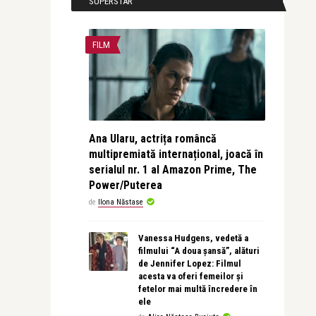
SUPERSTAR
FILM
Ana Ularu, actrița româncă
multipremiată internațional, joacă în
serialul nr. 1 al Amazon Prime, The
Power/Puterea
de
Ilona Năstase
Vanessa Hudgens, vedetă a
filmului “A doua șansă”, alături
de Jennifer Lopez: Filmul
acesta va oferi femeilor și
fetelor mai multă încredere în
ele