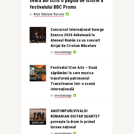
seară am scris o pagină de istorie a
festivalului BBC Proms
de
Alice Năstase Buciuta
Concursul Internațional George
Enescu 2026 debutează la
Ateneul Român cu un concert
dirijat de Cristian Măcelaru
de
revistatango
Festivalul ICon Arts – Două
săptămâni în care muzica
transformă patrimoniul
Transilvaniei într-o scenă
internațională
de
revistatango
ANOTIMPURI/VIVALDI
ROMANIAN GUITAR QUARTET
pornește la drum în primul
turneu național
de
revistatango