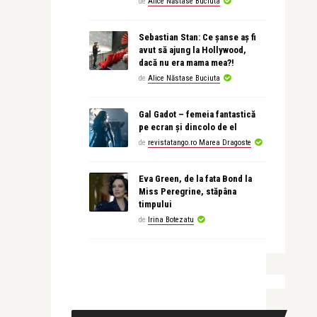
de
Alice Năstase Buciuta
Sebastian Stan: Ce șanse aș fi
avut să ajung la Hollywood,
dacă nu era mama mea?!
de
Alice Năstase Buciuta
Gal Gadot – femeia fantastică
pe ecran și dincolo de el
de
revistatango.ro Marea Dragoste
Eva Green, de la fata Bond la
Miss Peregrine, stăpâna
timpului
de
Irina Botezatu