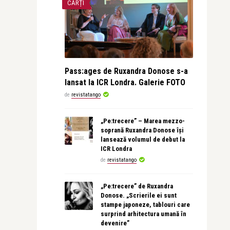
CĂRȚI
Pass:ages de Ruxandra Donose s-a
lansat la ICR Londra. Galerie FOTO
de
revistatango
„Pe:trecere” – Marea mezzo-
soprană Ruxandra Donose își
lansează volumul de debut la
ICR Londra
de
revistatango
„Pe:trecere” de Ruxandra
Donose. „Scrierile ei sunt
stampe japoneze, tablouri care
surprind arhitectura umană în
devenire”