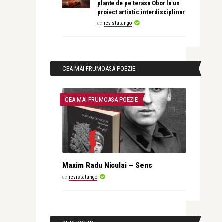
plante de pe terasa Obor la un
proiect artistic interdisciplinar
de
revistatango
CEA MAI FRUMOASA POEZIE
CEA MAI FRUMOASA POEZIE
Maxim Radu Niculai – Sens
de
revistatango