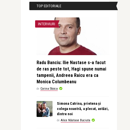
TOP EDITORIALE
INTERVIURI
Radu Banciu: Ilie Nastase s-a facut
de ras peste tot, Hagi spune numai
tampenii, Andreea Raicu era ca
Monica Columbeanu
de
Corina Stoica
Simona Catrina, prietena și
colega noastră, a plecat, astăzi,
dintre noi
de
Alice Năstase Buciuta