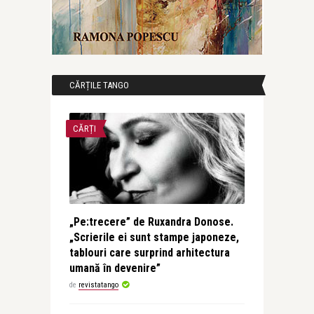
CĂRȚILE TANGO
CĂRȚI
„Pe:trecere” de Ruxandra Donose.
„Scrierile ei sunt stampe japoneze,
tablouri care surprind arhitectura
umană în devenire”
de
revistatango