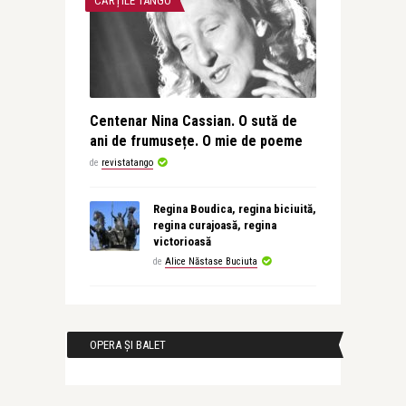
CĂRȚILE TANGO
Centenar Nina Cassian. O sută de
ani de frumusețe. O mie de poeme
de
revistatango
Regina Boudica, regina biciuită,
regina curajoasă, regina
victorioasă
de
Alice Năstase Buciuta
OPERA ȘI BALET