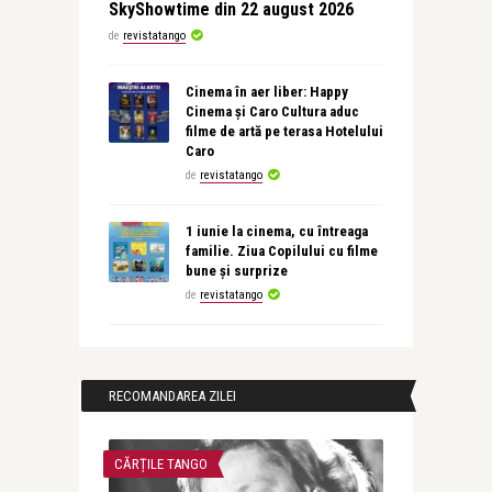
SkyShowtime din 22 august 2026
de
revistatango
Cinema în aer liber: Happy
Cinema și Caro Cultura aduc
filme de artă pe terasa Hotelului
Caro
de
revistatango
1 iunie la cinema, cu întreaga
familie. Ziua Copilului cu filme
bune și surprize
de
revistatango
RECOMANDAREA ZILEI
CĂRȚILE TANGO