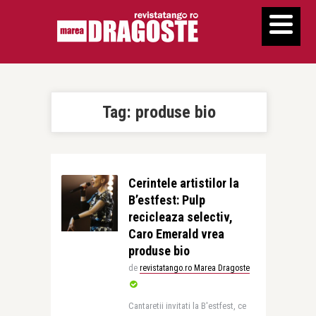
Tag:
produse bio
Cerintele artistilor la
B’estfest: Pulp
recicleaza selectiv,
Caro Emerald vrea
produse bio
de
revistatango.ro Marea Dragoste
Cantaretii invitati la B'estfest, ce