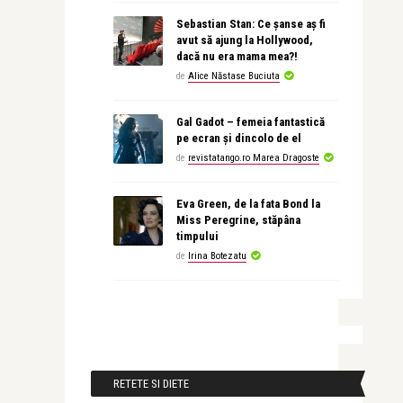
Sebastian Stan: Ce șanse aș fi
avut să ajung la Hollywood,
dacă nu era mama mea?!
de
Alice Năstase Buciuta
Gal Gadot – femeia fantastică
pe ecran și dincolo de el
de
revistatango.ro Marea Dragoste
Eva Green, de la fata Bond la
Miss Peregrine, stăpâna
timpului
de
Irina Botezatu
RETETE SI DIETE