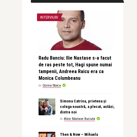
INTERVIURI
Radu Banciu: Ilie Nastase s-a facut
de ras peste tot, Hagi spune numai
tampenii, Andreea Raicu era ca
Monica Columbeanu
de
Corina Stoica
Simona Catrina, prietena și
colega noastră, a plecat, astăzi,
dintre noi
de
Alice Năstase Buciuta
Then & Now – Mihaela