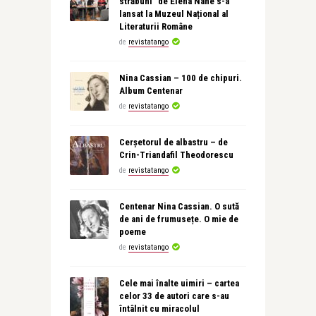
străbuni” de Elena Nane s-a
lansat la Muzeul Național al
Literaturii Române
de
revistatango
Nina Cassian – 100 de chipuri.
Album Centenar
de
revistatango
Cerșetorul de albastru – de
Crin-Triandafil Theodorescu
de
revistatango
Centenar Nina Cassian. O sută
de ani de frumusețe. O mie de
poeme
de
revistatango
Cele mai înalte uimiri – cartea
celor 33 de autori care s-au
întâlnit cu miracolul