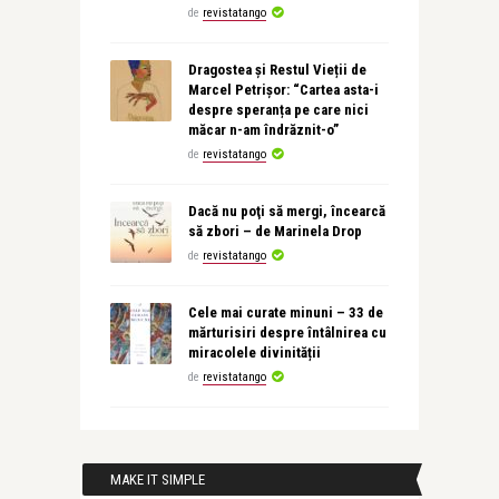
de
revistatango
Dragostea și Restul Vieții de
Marcel Petrișor: “Cartea asta-i
despre speranța pe care nici
măcar n-am îndrăznit-o”
de
revistatango
Dacă nu poţi să mergi, încearcă
să zbori – de Marinela Drop
de
revistatango
Cele mai curate minuni – 33 de
mărturisiri despre întâlnirea cu
miracolele divinității
de
revistatango
MAKE IT SIMPLE