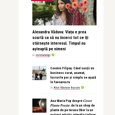
Alexandra Văduva: Viața e prea
scurtă ca să nu încerci tot ce îți
stârnește interesul. Timpul nu
așteaptă pe nimeni
de
revistatango
Cosmin Filipaș: Când susții un
business curat, asumat,
lucrurile pur și simplu se așază
în favoarea ta
de
Alice Năstase Buciuta
Ana-Maria Pop despre 𝐶𝑜𝑣𝑜𝑟
𝑃𝑙𝑎𝑛𝑡𝑒 𝑃𝑜𝑒𝑧𝑖𝑒: de la un shop de
plante de pe terasa Obor la un
proiect artistic interdisciplinar