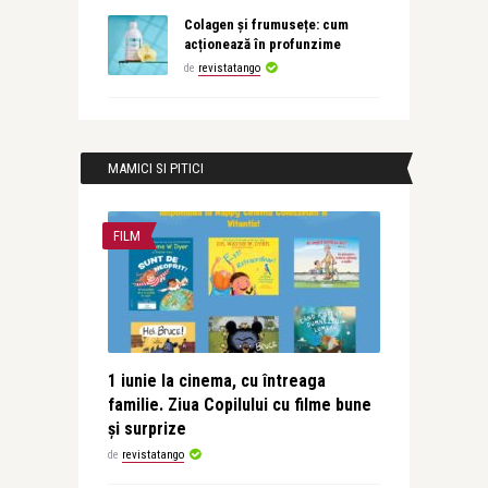
Colagen și frumusețe: cum
acționează în profunzime
de
revistatango
MAMICI SI PITICI
FILM
1 iunie la cinema, cu întreaga
familie. Ziua Copilului cu filme bune
și surprize
de
revistatango