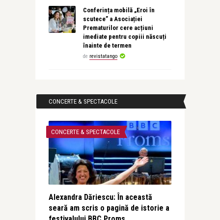
Conferința mobilă „Eroi în
scutece” a Asociației
Prematurilor cere acțiuni
imediate pentru copiii născuți
înainte de termen
de
revistatango
CONCERTE & SPECTACOLE
CONCERTE & SPECTACOLE
Alexandra Dăriescu: În această
seară am scris o pagină de istorie a
festivalului BBC Proms