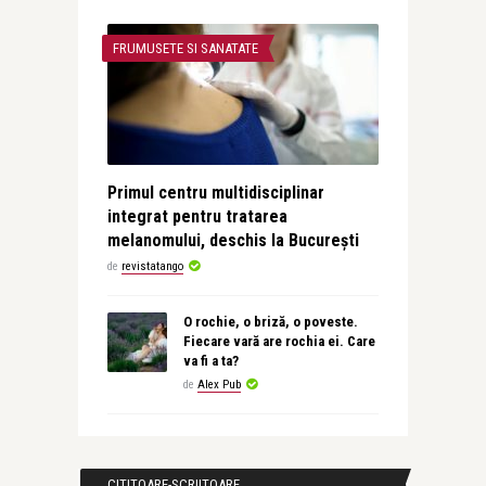
FRUMUSETE SI SANATATE
Primul centru multidisciplinar
integrat pentru tratarea
melanomului, deschis la București
de
revistatango
O rochie, o briză, o poveste.
Fiecare vară are rochia ei. Care
va fi a ta?
de
Alex Pub
CITITOARE-SCRIITOARE