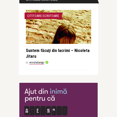
CITITOARE-SCRIITOARE
Suntem făcuţi din lacrimi – Nicoleta
Jitaru
de
revistatango