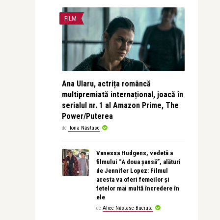
FILM
Ana Ularu, actrița româncă
multipremiată internațional, joacă în
serialul nr. 1 al Amazon Prime, The
Power/Puterea
de
Ilona Năstase
Vanessa Hudgens, vedetă a
filmului “A doua șansă”, alături
de Jennifer Lopez: Filmul
acesta va oferi femeilor și
fetelor mai multă încredere în
ele
de
Alice Năstase Buciuta