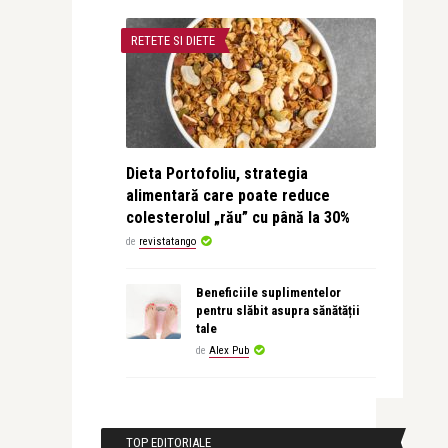
RETETE SI DIETE
Dieta Portofoliu, strategia
alimentară care poate reduce
colesterolul „rău” cu până la 30%
de
revistatango
Beneficiile suplimentelor
pentru slăbit asupra sănătății
tale
de
Alex Pub
TOP EDITORIALE