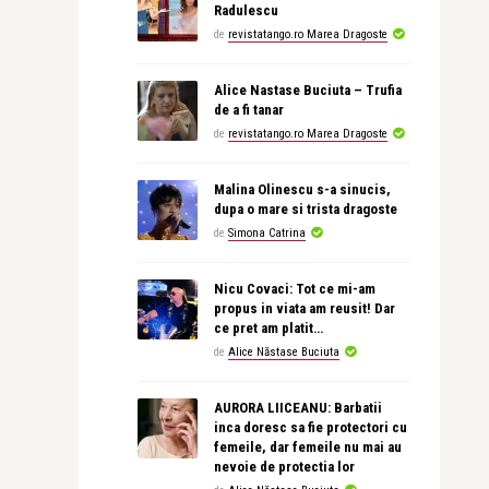
Radulescu
de
revistatango.ro Marea Dragoste
Alice Nastase Buciuta – Trufia
de a fi tanar
de
revistatango.ro Marea Dragoste
Malina Olinescu s-a sinucis,
dupa o mare si trista dragoste
de
Simona Catrina
Nicu Covaci: Tot ce mi-am
propus in viata am reusit! Dar
ce pret am platit…
de
Alice Năstase Buciuta
AURORA LIICEANU: Barbatii
inca doresc sa fie protectori cu
femeile, dar femeile nu mai au
nevoie de protectia lor