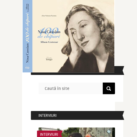
CAUTĂ ÎN SITE
INTERVIURI
INTERVIURI