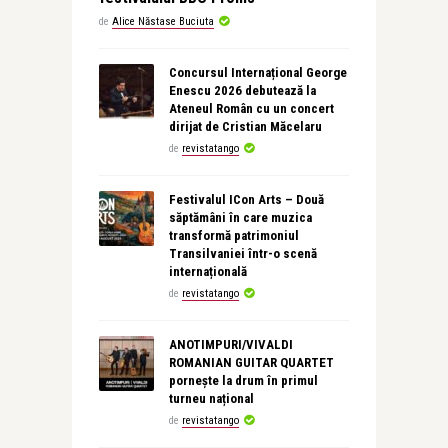
de
Alice Năstase Buciuta
Concursul Internațional George
Enescu 2026 debutează la
Ateneul Român cu un concert
dirijat de Cristian Măcelaru
de
revistatango
Festivalul ICon Arts – Două
săptămâni în care muzica
transformă patrimoniul
Transilvaniei într-o scenă
internațională
de
revistatango
ANOTIMPURI/VIVALDI
ROMANIAN GUITAR QUARTET
pornește la drum în primul
turneu național
de
revistatango