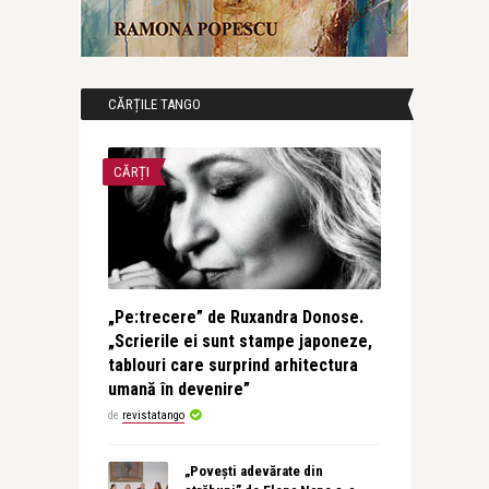
CĂRȚILE TANGO
CĂRȚI
„Pe:trecere” de Ruxandra Donose.
„Scrierile ei sunt stampe japoneze,
tablouri care surprind arhitectura
umană în devenire”
de
revistatango
„Povești adevărate din