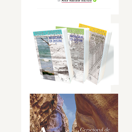
de
Alice Năstase Buciuta