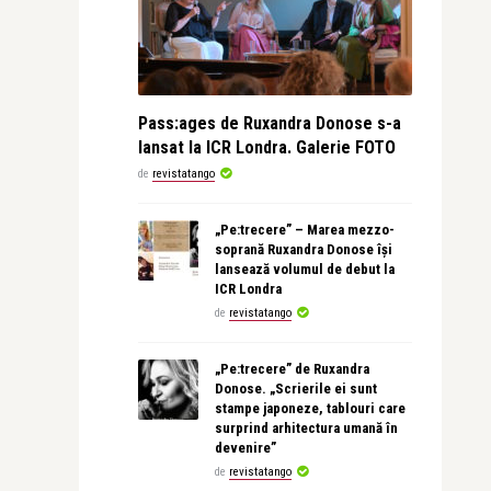
Pass:ages de Ruxandra Donose s-a
lansat la ICR Londra. Galerie FOTO
de
revistatango
„Pe:trecere” – Marea mezzo-
soprană Ruxandra Donose își
lansează volumul de debut la
ICR Londra
de
revistatango
„Pe:trecere” de Ruxandra
Donose. „Scrierile ei sunt
stampe japoneze, tablouri care
surprind arhitectura umană în
devenire”
de
revistatango