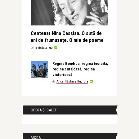
Centenar Nina Cassian. O sută de
ani de frumusețe. O mie de poeme
de
revistatango
Regina Boudica, regina biciuită,
regina curajoasă, regina
victorioasă
de
Alice Năstase Buciuta
OPERA ȘI BALET
MODA