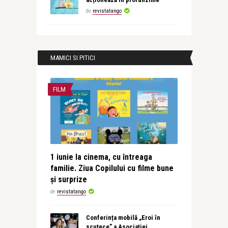
de
revistatango
MAMICI SI PITICI
FILM
1 iunie la cinema, cu întreaga
familie. Ziua Copilului cu filme bune
și surprize
de
revistatango
Conferința mobilă „Eroi în
scutece” a Asociației