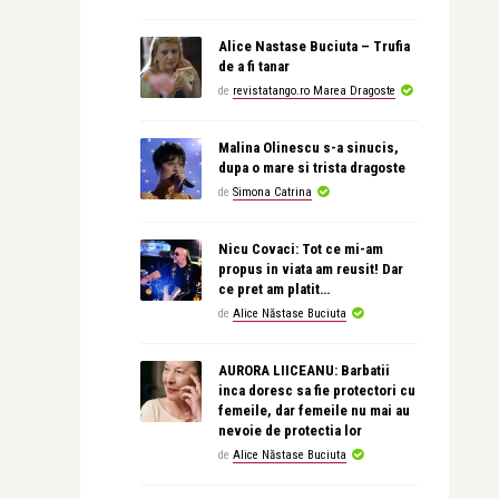
Alice Nastase Buciuta – Trufia
de a fi tanar
de
revistatango.ro Marea Dragoste
Malina Olinescu s-a sinucis,
dupa o mare si trista dragoste
de
Simona Catrina
Nicu Covaci: Tot ce mi-am
propus in viata am reusit! Dar
ce pret am platit…
de
Alice Năstase Buciuta
AURORA LIICEANU: Barbatii
inca doresc sa fie protectori cu
femeile, dar femeile nu mai au
nevoie de protectia lor
de
Alice Năstase Buciuta