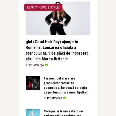
BEAUTY NEWS & STYLE
ghd (Good Hair Day) ajunge în
România. Lansarea oficială a
brandului nr. 1 de plăci de îndreptat
părul din Marea Britanie
de
revistatango
Farmec, cel mai mare
producător român de
cosmetice, lansează colecția
de parfumuri premium Epithet
de
revistatango
Colagen și frumusețe: cum
acționează în profunzime