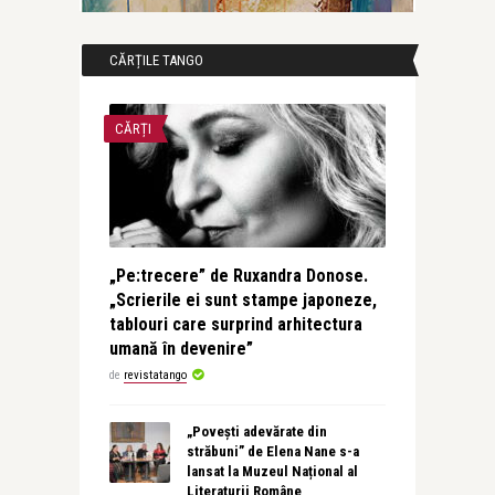
CĂRȚILE TANGO
CĂRȚI
„Pe:trecere” de Ruxandra Donose.
„Scrierile ei sunt stampe japoneze,
tablouri care surprind arhitectura
umană în devenire”
de
revistatango
„Povești adevărate din
străbuni” de Elena Nane s-a
lansat la Muzeul Național al
Literaturii Române