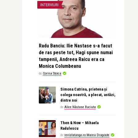
INTERVIURI
Radu Banciu: Ilie Nastase s-a facut
de ras peste tot, Hagi spune numai
tampenii, Andreea Raicu era ca
Monica Columbeanu
de
Corina Stoica
Simona Catrina, prietena și
colega noastră, a plecat, astăzi,
dintre noi
de
Alice Năstase Buciuta
Then & Now – Mihaela
Radulescu
de
revistatango.ro Marea Dragoste