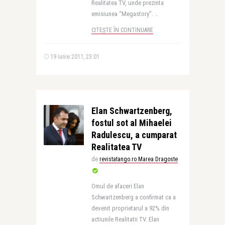
Realitatea TV, unde prezinta
emisiunea “Megastory”. ..
CITEȘTE ÎN CONTINUARE
19 iunie 2011, 23:01
Elan Schwartzenberg,
fostul sot al Mihaelei
Radulescu, a cumparat
Realitatea TV
de
revistatango.ro Marea Dragoste
Omul de afaceri Elan
Schwartzenberg a confirmat ca a
devenit proprietarul a 92% din
actiunile Realitatii TV. Elan