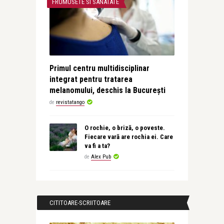
FRUMUSETE SI SANATATE
Primul centru multidisciplinar
integrat pentru tratarea
melanomului, deschis la București
de
revistatango
O rochie, o briză, o poveste.
Fiecare vară are rochia ei. Care
va fi a ta?
de
Alex Pub
CITITOARE-SCRIITOARE