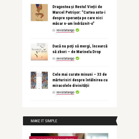
Dragostea și Restul Vieții de
Marcel Petrișor: “Cartea asta-i
despre speranța pe care nici
măcar n-am îndrăznit-o”
de
revistatango
Dacă nu poţi să mergi, încearcă
să zbori – de Marinela Drop
de
revistatango
Cele mai curate minuni – 33 de
mărturisiri despre întâlnirea cu
miracolele divinității
de
revistatango
MAKE IT SIMPLE