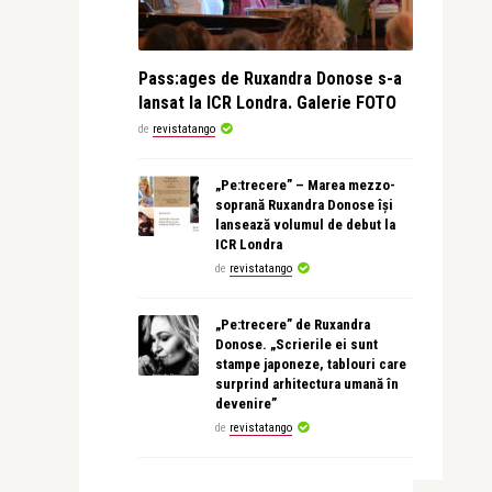
Pass:ages de Ruxandra Donose s-a
lansat la ICR Londra. Galerie FOTO
de
revistatango
„Pe:trecere” – Marea mezzo-
soprană Ruxandra Donose își
lansează volumul de debut la
ICR Londra
de
revistatango
„Pe:trecere” de Ruxandra
Donose. „Scrierile ei sunt
stampe japoneze, tablouri care
surprind arhitectura umană în
devenire”
de
revistatango