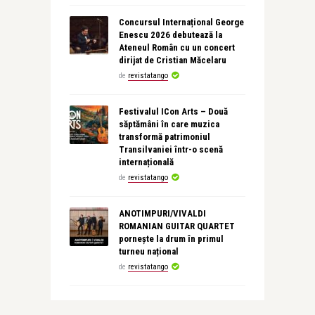
Concursul Internațional George
Enescu 2026 debutează la
Ateneul Român cu un concert
dirijat de Cristian Măcelaru
de
revistatango
Festivalul ICon Arts – Două
săptămâni în care muzica
transformă patrimoniul
Transilvaniei într-o scenă
internațională
de
revistatango
ANOTIMPURI/VIVALDI
ROMANIAN GUITAR QUARTET
pornește la drum în primul
turneu național
de
revistatango