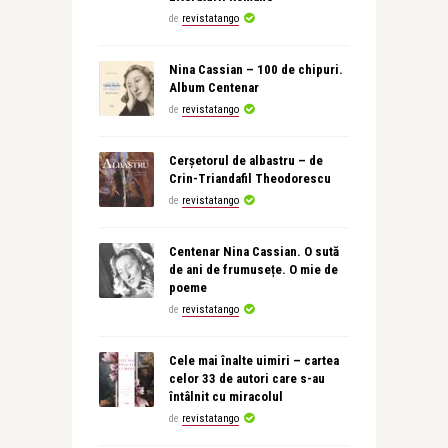
de
revistatango
Nina Cassian – 100 de chipuri.
Album Centenar
de
revistatango
Cerșetorul de albastru – de
Crin-Triandafil Theodorescu
de
revistatango
Centenar Nina Cassian. O sută
de ani de frumusețe. O mie de
poeme
de
revistatango
Cele mai înalte uimiri – cartea
celor 33 de autori care s-au
întâlnit cu miracolul
de
revistatango