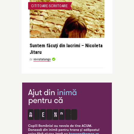
CITITOARE-SCRIITOARE
Suntem făcuţi din lacrimi – Nicoleta
Jitaru
de
revistatango