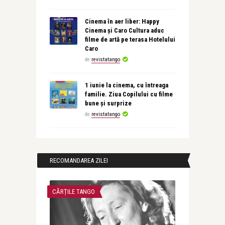
Cinema în aer liber: Happy
Cinema și Caro Cultura aduc
filme de artă pe terasa Hotelului
Caro
de
revistatango
1 iunie la cinema, cu întreaga
familie. Ziua Copilului cu filme
bune și surprize
de
revistatango
RECOMANDAREA ZILEI
CĂRȚILE TANGO