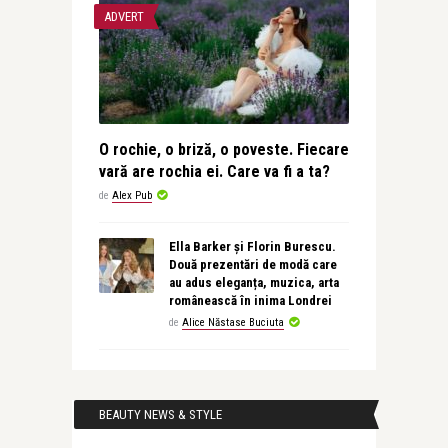
ADVERT
O rochie, o briză, o poveste. Fiecare
vară are rochia ei. Care va fi a ta?
de
Alex Pub
Ella Barker și Florin Burescu.
Două prezentări de modă care
au adus eleganța, muzica, arta
românească în inima Londrei
de
Alice Năstase Buciuta
BEAUTY NEWS & STYLE