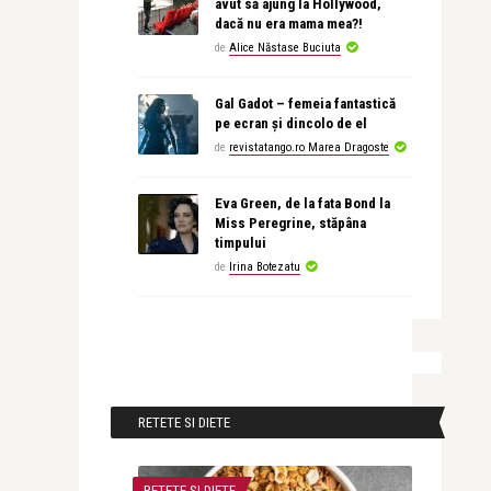
avut să ajung la Hollywood,
dacă nu era mama mea?!
de
Alice Năstase Buciuta
Gal Gadot – femeia fantastică
pe ecran și dincolo de el
de
revistatango.ro Marea Dragoste
Eva Green, de la fata Bond la
Miss Peregrine, stăpâna
timpului
de
Irina Botezatu
RETETE SI DIETE
RETETE SI DIETE