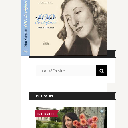
CAUTĂ ÎN SITE
INTERVIURI
INTERVIURI