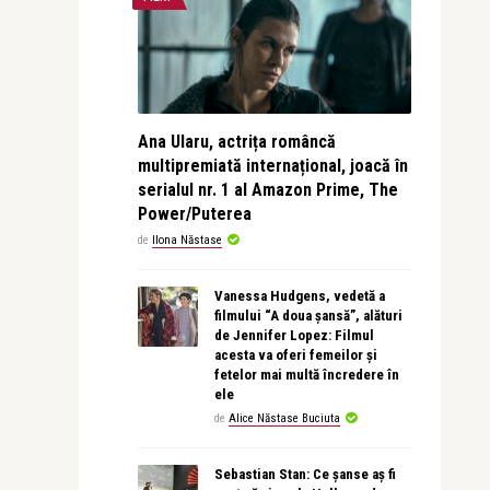
Ana Ularu, actrița româncă
multipremiată internațional, joacă în
serialul nr. 1 al Amazon Prime, The
Power/Puterea
de
Ilona Năstase
Vanessa Hudgens, vedetă a
filmului “A doua șansă”, alături
de Jennifer Lopez: Filmul
acesta va oferi femeilor și
fetelor mai multă încredere în
ele
de
Alice Năstase Buciuta
Sebastian Stan: Ce șanse aș fi