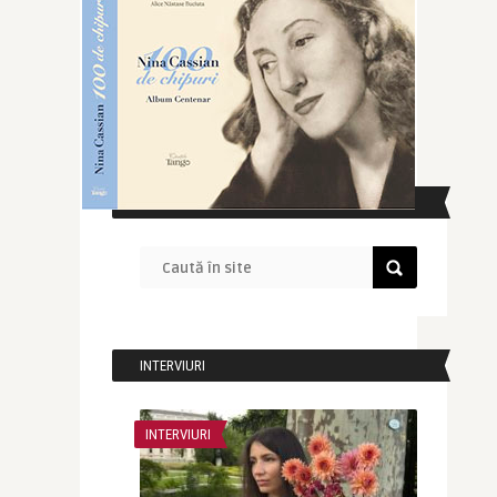
CAUTĂ ÎN SITE
INTERVIURI
INTERVIURI