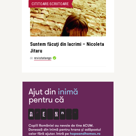
CITITOARE-SCRIITOARE
Suntem făcuţi din lacrimi – Nicoleta
Jitaru
de
revistatango