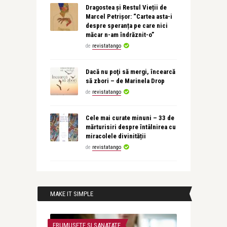
Dragostea și Restul Vieții de
Marcel Petrișor: “Cartea asta-i
despre speranța pe care nici
măcar n-am îndrăznit-o”
de
revistatango
Dacă nu poţi să mergi, încearcă
să zbori – de Marinela Drop
de
revistatango
Cele mai curate minuni – 33 de
mărturisiri despre întâlnirea cu
miracolele divinității
de
revistatango
MAKE IT SIMPLE
FRUMUSETE SI SANATATE