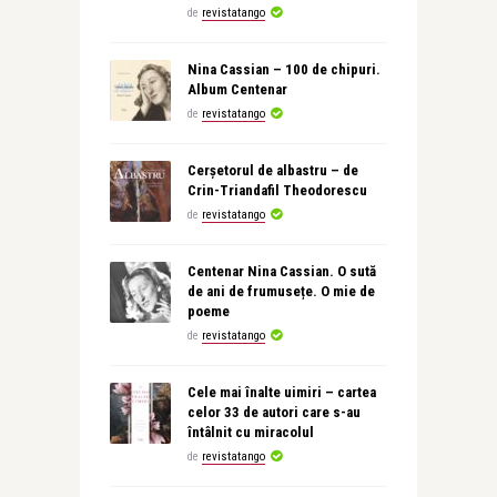
de
revistatango
Nina Cassian – 100 de chipuri.
Album Centenar
de
revistatango
Cerșetorul de albastru – de
Crin-Triandafil Theodorescu
de
revistatango
Centenar Nina Cassian. O sută
de ani de frumusețe. O mie de
poeme
de
revistatango
Cele mai înalte uimiri – cartea
celor 33 de autori care s-au
întâlnit cu miracolul
de
revistatango