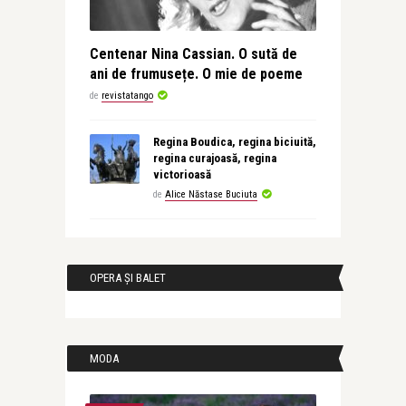
Centenar Nina Cassian. O sută de
ani de frumusețe. O mie de poeme
de
revistatango
Regina Boudica, regina biciuită,
regina curajoasă, regina
victorioasă
de
Alice Năstase Buciuta
OPERA ȘI BALET
MODA