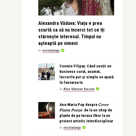
Alexandra Văduva: Viața e prea
scurtă ca să nu încerci tot ce îți
stârnește interesul. Timpul nu
așteaptă pe nimeni
de
revistatango
Cosmin Filipaș: Când susții un
business curat, asumat,
lucrurile pur și simplu se așază
în favoarea ta
de
Alice Năstase Buciuta
Ana-Maria Pop despre 𝐶𝑜𝑣𝑜𝑟
𝑃𝑙𝑎𝑛𝑡𝑒 𝑃𝑜𝑒𝑧𝑖𝑒: de la un shop de
plante de pe terasa Obor la un
proiect artistic interdisciplinar
de
revistatango