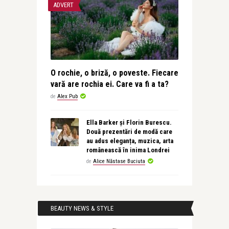
ADVERT
O rochie, o briză, o poveste. Fiecare
vară are rochia ei. Care va fi a ta?
de
Alex Pub
Ella Barker și Florin Burescu.
Două prezentări de modă care
au adus eleganța, muzica, arta
românească în inima Londrei
de
Alice Năstase Buciuta
BEAUTY NEWS & STYLE