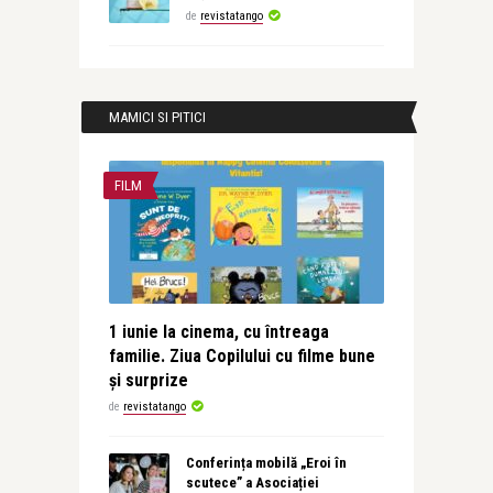
de
revistatango
MAMICI SI PITICI
FILM
1 iunie la cinema, cu întreaga
familie. Ziua Copilului cu filme bune
și surprize
de
revistatango
Conferința mobilă „Eroi în
scutece” a Asociației