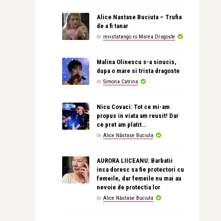
Alice Nastase Buciuta – Trufia
de a fi tanar
de
revistatango.ro Marea Dragoste
Malina Olinescu s-a sinucis,
dupa o mare si trista dragoste
de
Simona Catrina
Nicu Covaci: Tot ce mi-am
propus in viata am reusit! Dar
ce pret am platit…
de
Alice Năstase Buciuta
AURORA LIICEANU: Barbatii
inca doresc sa fie protectori cu
femeile, dar femeile nu mai au
nevoie de protectia lor
de
Alice Năstase Buciuta