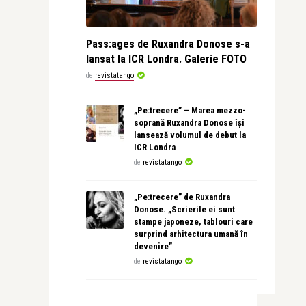
Pass:ages de Ruxandra Donose s-a
lansat la ICR Londra. Galerie FOTO
de
revistatango
„Pe:trecere” – Marea mezzo-
soprană Ruxandra Donose își
lansează volumul de debut la
ICR Londra
de
revistatango
„Pe:trecere” de Ruxandra
Donose. „Scrierile ei sunt
stampe japoneze, tablouri care
surprind arhitectura umană în
devenire”
de
revistatango