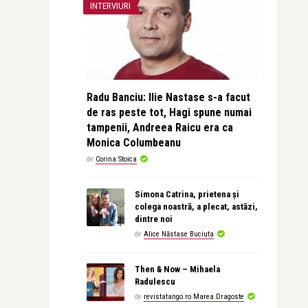
INTERVIURI
Radu Banciu: Ilie Nastase s-a facut
de ras peste tot, Hagi spune numai
tampenii, Andreea Raicu era ca
Monica Columbeanu
de
Corina Stoica
Simona Catrina, prietena și
colega noastră, a plecat, astăzi,
dintre noi
de
Alice Năstase Buciuta
Then & Now – Mihaela
Radulescu
de
revistatango.ro Marea Dragoste