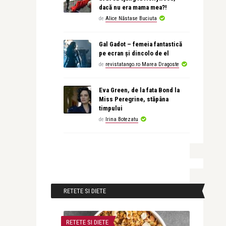
dacă nu era mama mea?!
de
Alice Năstase Buciuta
Gal Gadot – femeia fantastică
pe ecran și dincolo de el
de
revistatango.ro Marea Dragoste
Eva Green, de la fata Bond la
Miss Peregrine, stăpâna
timpului
de
Irina Botezatu
RETETE SI DIETE
RETETE SI DIETE