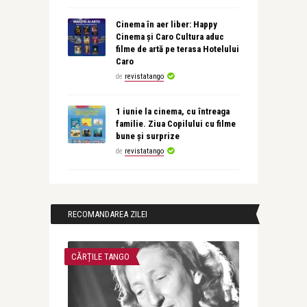
Cinema în aer liber: Happy
Cinema și Caro Cultura aduc
filme de artă pe terasa Hotelului
Caro
de
revistatango
1 iunie la cinema, cu întreaga
familie. Ziua Copilului cu filme
bune și surprize
de
revistatango
RECOMANDAREA ZILEI
CĂRȚILE TANGO