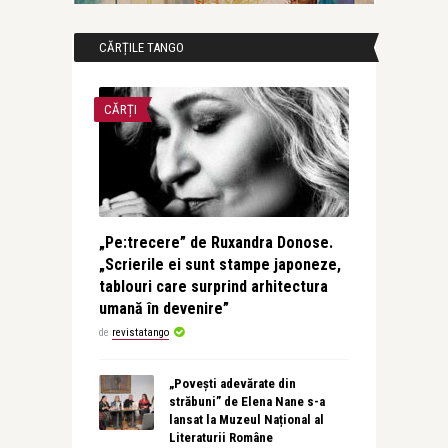
CĂRȚILE TANGO
CĂRȚI
„Pe:trecere” de Ruxandra Donose.
„Scrierile ei sunt stampe japoneze,
tablouri care surprind arhitectura
umană în devenire”
de
revistatango
„Povești adevărate din
străbuni” de Elena Nane s-a
lansat la Muzeul Național al
Literaturii Române