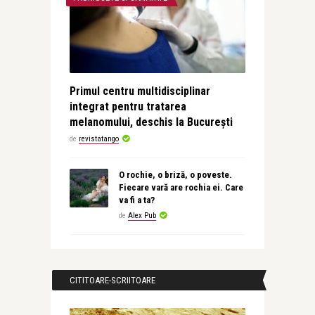
Primul centru multidisciplinar
integrat pentru tratarea
melanomului, deschis la București
de
revistatango
O rochie, o briză, o poveste.
Fiecare vară are rochia ei. Care
va fi a ta?
de
Alex Pub
CITITOARE-SCRIITOARE