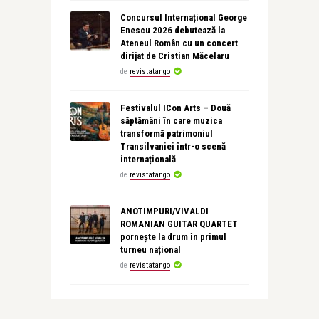
Concursul Internațional George
Enescu 2026 debutează la
Ateneul Român cu un concert
dirijat de Cristian Măcelaru
de
revistatango
Festivalul ICon Arts – Două
săptămâni în care muzica
transformă patrimoniul
Transilvaniei într-o scenă
internațională
de
revistatango
ANOTIMPURI/VIVALDI
ROMANIAN GUITAR QUARTET
pornește la drum în primul
turneu național
de
revistatango