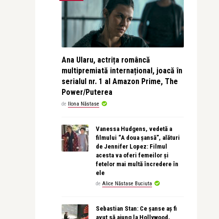
Ana Ularu, actrița româncă
multipremiată internațional, joacă în
serialul nr. 1 al Amazon Prime, The
Power/Puterea
de
Ilona Năstase
Vanessa Hudgens, vedetă a
filmului “A doua șansă”, alături
de Jennifer Lopez: Filmul
acesta va oferi femeilor și
fetelor mai multă încredere în
ele
de
Alice Năstase Buciuta
Sebastian Stan: Ce șanse aș fi
avut să ajung la Hollywood,