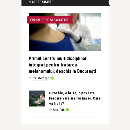
MAKE IT SIMPLE
FRUMUSETE SI SANATATE
Primul centru multidisciplinar
integrat pentru tratarea
melanomului, deschis la București
de
revistatango
O rochie, o briză, o poveste.
Fiecare vară are rochia ei. Care
va fi a ta?
de
Alex Pub