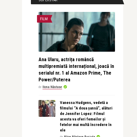
FILM
Ana Ularu, actrița româncă
multipremiată internațional, joacă în
serialul nr. 1 al Amazon Prime, The
Power/Puterea
de
Ilona Năstase
Vanessa Hudgens, vedetă a
filmului “A doua șansă”, alături
de Jennifer Lopez: Filmul
acesta va oferi femeilor și
fetelor mai multă încredere în
ele
de
Alice Năstase Buciuta