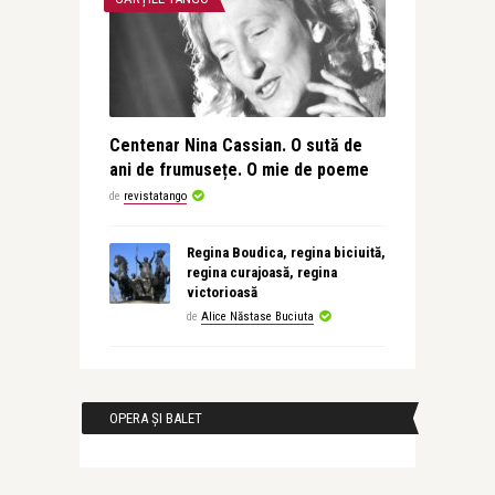
Centenar Nina Cassian. O sută de
ani de frumusețe. O mie de poeme
de
revistatango
Regina Boudica, regina biciuită,
regina curajoasă, regina
victorioasă
de
Alice Năstase Buciuta
OPERA ȘI BALET