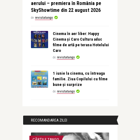
aerului – premiera în România pe
SkyShowtime din 22 august 2026
de
revistatango
Cinema în aer liber: Happy
Cinema și Caro Cultura aduc
filme de artă pe terasa Hotelului
Caro
de
revistatango
1 iunie la cinema, cu întreaga
familie. Ziua Copilului cu filme
bune și surprize
de
revistatango
RECOMANDAREA ZILEI
CĂRȚILE TANGO