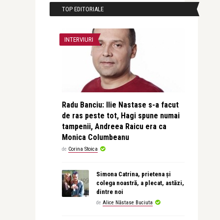
TOP EDITORIALE
INTERVIURI
Radu Banciu: Ilie Nastase s-a facut
de ras peste tot, Hagi spune numai
tampenii, Andreea Raicu era ca
Monica Columbeanu
de
Corina Stoica
Simona Catrina, prietena și
colega noastră, a plecat, astăzi,
dintre noi
de
Alice Năstase Buciuta