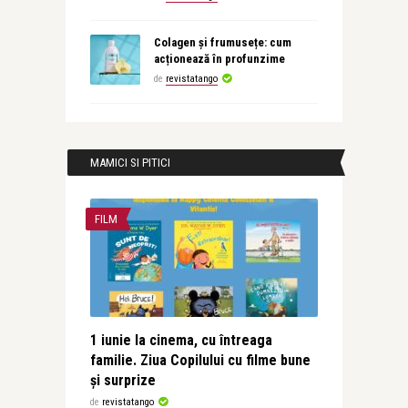
Colagen și frumusețe: cum
acționează în profunzime
de
revistatango
MAMICI SI PITICI
FILM
1 iunie la cinema, cu întreaga
familie. Ziua Copilului cu filme bune
și surprize
de
revistatango