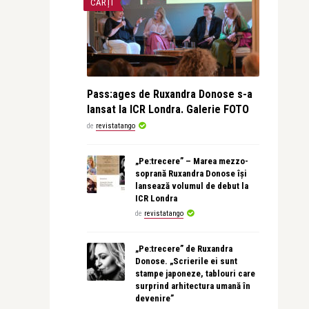
CĂRȚI
Pass:ages de Ruxandra Donose s-a
lansat la ICR Londra. Galerie FOTO
de
revistatango
„Pe:trecere” – Marea mezzo-
soprană Ruxandra Donose își
lansează volumul de debut la
ICR Londra
de
revistatango
„Pe:trecere” de Ruxandra
Donose. „Scrierile ei sunt
stampe japoneze, tablouri care
surprind arhitectura umană în
devenire”