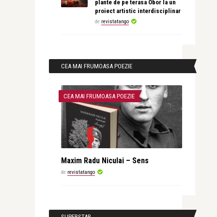
plante de pe terasa Obor la un
proiect artistic interdisciplinar
de
revistatango
CEA MAI FRUMOASA POEZIE
CEA MAI FRUMOASA POEZIE
Maxim Radu Niculai – Sens
de
revistatango
SUPERSTAR