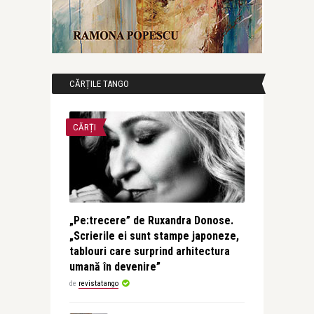
CĂRȚILE TANGO
CĂRȚI
„Pe:trecere” de Ruxandra Donose.
„Scrierile ei sunt stampe japoneze,
tablouri care surprind arhitectura
umană în devenire”
de
revistatango