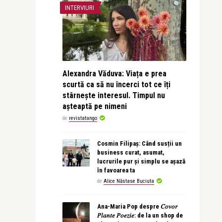
INTERVIURI
Alexandra Văduva: Viața e prea
scurtă ca să nu încerci tot ce îți
stârnește interesul. Timpul nu
așteaptă pe nimeni
de
revistatango
Cosmin Filipaș: Când susții un
business curat, asumat,
lucrurile pur și simplu se așază
în favoarea ta
de
Alice Năstase Buciuta
Ana-Maria Pop despre 𝐶𝑜𝑣𝑜𝑟
𝑃𝑙𝑎𝑛𝑡𝑒 𝑃𝑜𝑒𝑧𝑖𝑒: de la un shop de