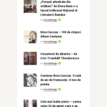
„Povești adevărate din
străbuni” de Elena Nane s-a
lansat la Muzeul Național al
Literaturii Române
de
revistatango
Nina Cassian – 100 de chipuri.
Album Centenar
de
revistatango
Cerșetorul de albastru – de
Crin-Triandafil Theodorescu
de
revistatango
Centenar Nina Cassian. O sută
de ani de frumusețe. O mie de
poeme
de
revistatango
Cele mai înalte uimiri – cartea
celor 33 de autori care s-au