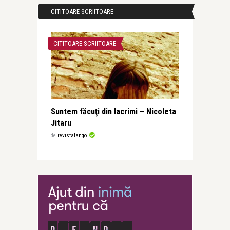
CITITOARE-SCRIITOARE
CITITOARE-SCRIITOARE
Suntem făcuţi din lacrimi – Nicoleta
Jitaru
de
revistatango