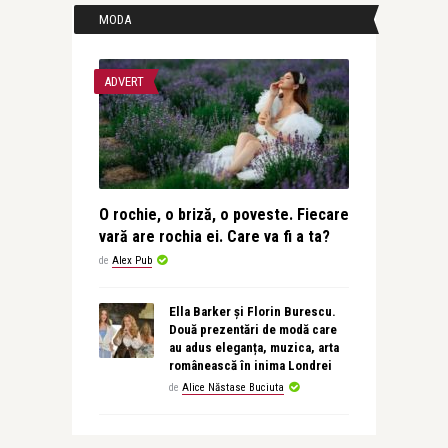
MODA
ADVERT
O rochie, o briză, o poveste. Fiecare
vară are rochia ei. Care va fi a ta?
de
Alex Pub
Ella Barker și Florin Burescu.
Două prezentări de modă care
au adus eleganța, muzica, arta
românească în inima Londrei
de
Alice Năstase Buciuta