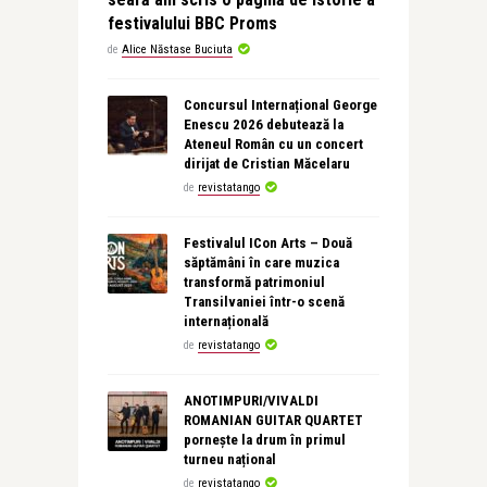
festivalului BBC Proms
de
Alice Năstase Buciuta
Concursul Internațional George
Enescu 2026 debutează la
Ateneul Român cu un concert
dirijat de Cristian Măcelaru
de
revistatango
Festivalul ICon Arts – Două
săptămâni în care muzica
transformă patrimoniul
Transilvaniei într-o scenă
internațională
de
revistatango
ANOTIMPURI/VIVALDI
ROMANIAN GUITAR QUARTET
pornește la drum în primul
turneu național
de
revistatango