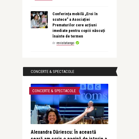
Conferința mobilă „Eroi în
scutece” a Asociației
Prematurilor cere acțiuni
imediate pentru copiii născuți
înainte de termen
de
revistatango
CONCERTE & SPECTACOLE
CONCERTE & SPECTACOLE
Alexandra Dăriescu: În această
seară am scris o pagină de istorie a