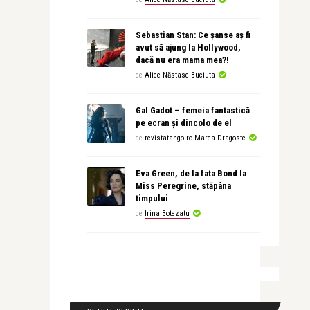
Sebastian Stan: Ce șanse aș fi
avut să ajung la Hollywood,
dacă nu era mama mea?!
de
Alice Năstase Buciuta
Gal Gadot – femeia fantastică
pe ecran și dincolo de el
de
revistatango.ro Marea Dragoste
Eva Green, de la fata Bond la
Miss Peregrine, stăpâna
timpului
de
Irina Botezatu