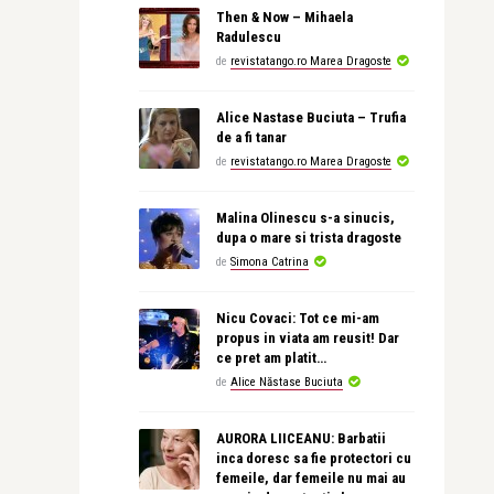
Then & Now – Mihaela
Radulescu
de
revistatango.ro Marea Dragoste
Alice Nastase Buciuta – Trufia
de a fi tanar
de
revistatango.ro Marea Dragoste
Malina Olinescu s-a sinucis,
dupa o mare si trista dragoste
de
Simona Catrina
Nicu Covaci: Tot ce mi-am
propus in viata am reusit! Dar
ce pret am platit…
de
Alice Năstase Buciuta
AURORA LIICEANU: Barbatii
inca doresc sa fie protectori cu
femeile, dar femeile nu mai au