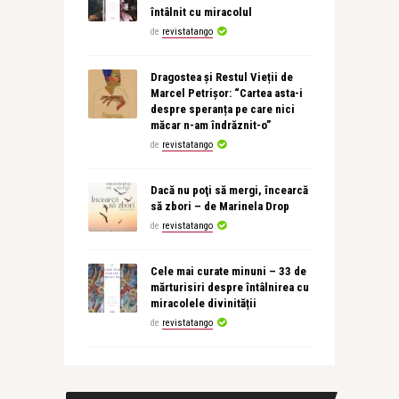
întâlnit cu miracolul
de
revistatango
Dragostea și Restul Vieții de
Marcel Petrișor: “Cartea asta-i
despre speranța pe care nici
măcar n-am îndrăznit-o”
de
revistatango
Dacă nu poţi să mergi, încearcă
să zbori – de Marinela Drop
de
revistatango
Cele mai curate minuni – 33 de
mărturisiri despre întâlnirea cu
miracolele divinității
de
revistatango