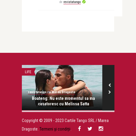
de
revistatango
LIFE
LIFE
revistatango.ro Marea Dragoste
revistatango.ro Ma
ose.
Boateng: Nu este momentul sa ma
Premiul Nobel
casatoresc cu Melissa Satta
pentru sa
Copyright © 2009 - 2023 Cartile Tango SRL / Marea
Dragoste.
Termeni și condiții
.