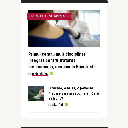
FRUMUSETE SI SANATATE
Primul centru multidisciplinar
integrat pentru tratarea
melanomului, deschis la București
de
revistatango
O rochie, o briză, o poveste.
Fiecare vară are rochia ei. Care
va fi a ta?
de
Alex Pub