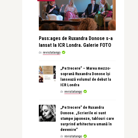
Pass:ages de Ruxandra Donose s-a
lansat la ICR Londra. Galerie FOTO
de
revistatango
„Pe:trecere” – Marea mezzo-
soprană Ruxandra Donose își
lansează volumul de debut la
ICR Londra
de
revistatango
„Pe:trecere” de Ruxandra
Donose. „Scrierile ei sunt
stampe japoneze, tablouri care
surprind arhitectura umană în
devenire”
de
revistatango