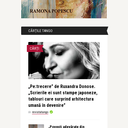
CĂRȚILE TANGO
CĂRȚI
„Pe:trecere” de Ruxandra Donose.
„Scrierile ei sunt stampe japoneze,
tablouri care surprind arhitectura
umană în devenire”
de
revistatango
„Povești adevărate din