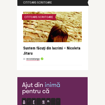
CITITOARE-SCRIITOARE
CITITOARE-SCRIITOARE
Suntem făcuţi din lacrimi – Nicoleta
Jitaru
de
revistatango