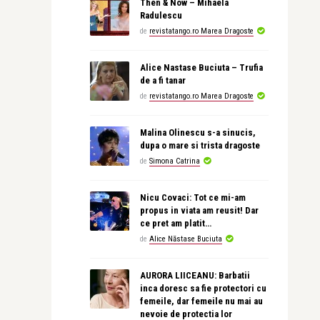
Then & Now – Mihaela
Radulescu
de
revistatango.ro Marea Dragoste
Alice Nastase Buciuta – Trufia
de a fi tanar
de
revistatango.ro Marea Dragoste
Malina Olinescu s-a sinucis,
dupa o mare si trista dragoste
de
Simona Catrina
Nicu Covaci: Tot ce mi-am
propus in viata am reusit! Dar
ce pret am platit…
de
Alice Năstase Buciuta
AURORA LIICEANU: Barbatii
inca doresc sa fie protectori cu
femeile, dar femeile nu mai au
nevoie de protectia lor