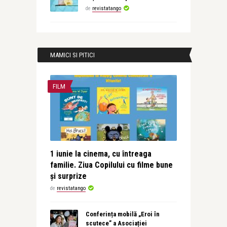
de
revistatango
MAMICI SI PITICI
FILM
1 iunie la cinema, cu întreaga
familie. Ziua Copilului cu filme bune
și surprize
de
revistatango
Conferința mobilă „Eroi în
scutece” a Asociației