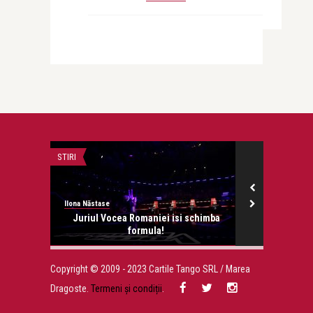
RI
FILM
ona Năstase
revistatango
Juriul Vocea Romaniei isi schimba
Barbie, filmul anului 2023
formula!
premiera pe marile ecran 
Copyright © 2009 - 2023 Cartile Tango SRL / Marea
Dragoste.
Termeni și condiții
.