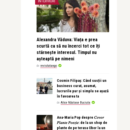
INTERVIURI
Alexandra Văduva: Viața e prea
scurtă ca să nu încerci tot ce îți
stârnește interesul. Timpul nu
așteaptă pe nimeni
de
revistatango
Cosmin Filipaș: Când susții un
business curat, asumat,
lucrurile pur și simplu se așază
în favoarea ta
de
Alice Năstase Buciuta
Ana-Maria Pop despre 𝐶𝑜𝑣𝑜𝑟
𝑃𝑙𝑎𝑛𝑡𝑒 𝑃𝑜𝑒𝑧𝑖𝑒: de la un shop de
plante de pe terasa Obor la un