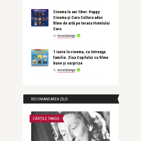
Cinema în aer liber: Happy
Cinema și Caro Cultura aduc
filme de artă pe terasa Hotelului
Caro
de
revistatango
1 iunie la cinema, cu întreaga
familie. Ziua Copilului cu filme
bune și surprize
de
revistatango
RECOMANDAREA ZILEI
CĂRȚILE TANGO