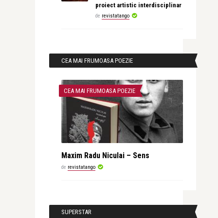
proiect artistic interdisciplinar
de
revistatango
CEA MAI FRUMOASA POEZIE
CEA MAI FRUMOASA POEZIE
Maxim Radu Niculai – Sens
de
revistatango
SUPERSTAR