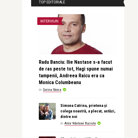
TOP EDITORIALE
INTERVIURI
Radu Banciu: Ilie Nastase s-a facut
de ras peste tot, Hagi spune numai
tampenii, Andreea Raicu era ca
Monica Columbeanu
de
Corina Stoica
Simona Catrina, prietena și
colega noastră, a plecat, astăzi,
dintre noi
de
Alice Năstase Buciuta