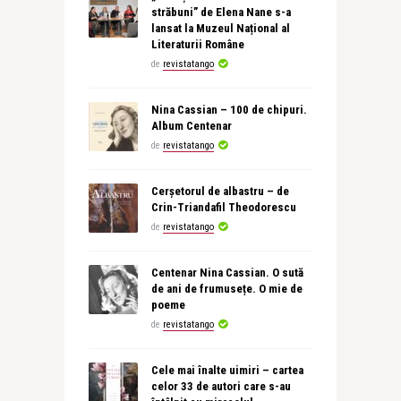
străbuni” de Elena Nane s-a
lansat la Muzeul Național al
Literaturii Române
de
revistatango
Nina Cassian – 100 de chipuri.
Album Centenar
de
revistatango
Cerșetorul de albastru – de
Crin-Triandafil Theodorescu
de
revistatango
Centenar Nina Cassian. O sută
de ani de frumusețe. O mie de
poeme
de
revistatango
Cele mai înalte uimiri – cartea
celor 33 de autori care s-au