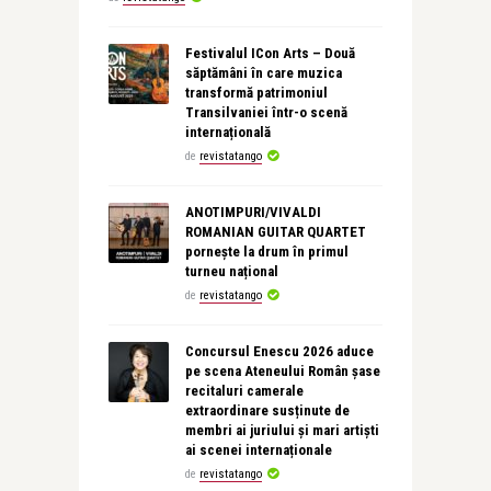
Festivalul ICon Arts – Două
săptămâni în care muzica
transformă patrimoniul
Transilvaniei într-o scenă
internațională
de
revistatango
ANOTIMPURI/VIVALDI
ROMANIAN GUITAR QUARTET
pornește la drum în primul
turneu național
de
revistatango
Concursul Enescu 2026 aduce
pe scena Ateneului Român șase
recitaluri camerale
extraordinare susținute de
membri ai juriului și mari artiști
ai scenei internaționale
de
revistatango