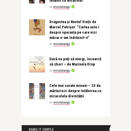
întâlnit cu miracolul
de
revistatango
Dragostea și Restul Vieții de
Marcel Petrișor: “Cartea asta-i
despre speranța pe care nici
măcar n-am îndrăznit-o”
de
revistatango
Dacă nu poţi să mergi, încearcă
să zbori – de Marinela Drop
de
revistatango
Cele mai curate minuni – 33 de
mărturisiri despre întâlnirea cu
miracolele divinității
de
revistatango
MAKE IT SIMPLE