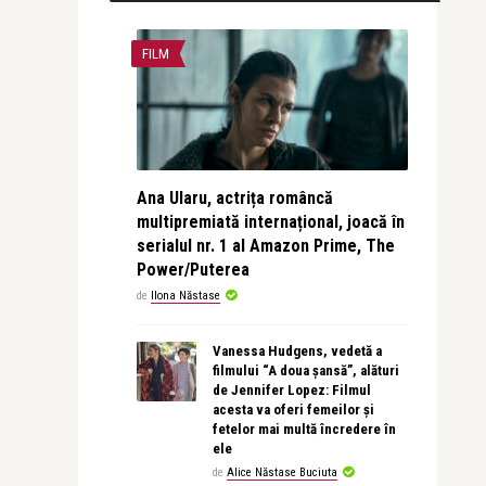
FILM
Ana Ularu, actrița româncă
multipremiată internațional, joacă în
serialul nr. 1 al Amazon Prime, The
Power/Puterea
de
Ilona Năstase
Vanessa Hudgens, vedetă a
filmului “A doua șansă”, alături
de Jennifer Lopez: Filmul
acesta va oferi femeilor și
fetelor mai multă încredere în
ele
de
Alice Năstase Buciuta