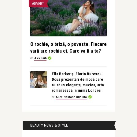
ADVERT
O rochie, o briză, o poveste. Fiecare
vară are rochia ei. Care va fi a ta?
de
Alex Pub
Ella Barker și Florin Burescu.
Două prezentări de modă care
au adus eleganța, muzica, arta
românească în inima Londrei
de
Alice Năstase Buciuta
BEAUTY NEWS & STYLE