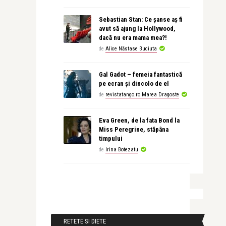
Sebastian Stan: Ce șanse aș fi
avut să ajung la Hollywood,
dacă nu era mama mea?!
de
Alice Năstase Buciuta
Gal Gadot – femeia fantastică
pe ecran și dincolo de el
de
revistatango.ro Marea Dragoste
Eva Green, de la fata Bond la
Miss Peregrine, stăpâna
timpului
de
Irina Botezatu
RETETE SI DIETE