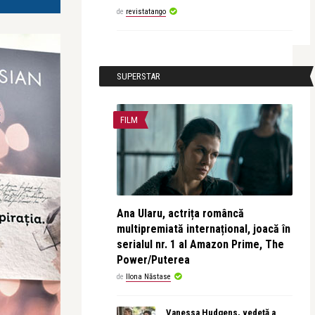
de
revistatango
SUPERSTAR
FILM
Ana Ularu, actrița româncă
multipremiată internațional, joacă în
serialul nr. 1 al Amazon Prime, The
Power/Puterea
de
Ilona Năstase
Vanessa Hudgens, vedetă a