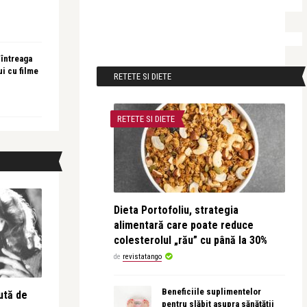
 întreaga
ui cu filme
RETETE SI DIETE
RETETE SI DIETE
Dieta Portofoliu, strategia
alimentară care poate reduce
colesterolul „rău” cu până la 30%
de
revistatango
Beneficiile suplimentelor
ută de
pentru slăbit asupra sănătății