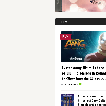
FILM
FILM
Avatar Aang: Ultimul războin
aerului – premiera în Româ
SkyShowtime din 22 august
de
revistatango
Cinema în aer liber:
Cinema și Caro Cultu
filme de artă pe tera