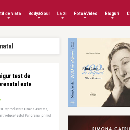
til de viata
Body&Soul
La zi
Foto&Video
Bloguri
C
natal
sigur test de
prenatal este
 si Reproducere Umana Asistata,
 introduce testul Panorama, primul