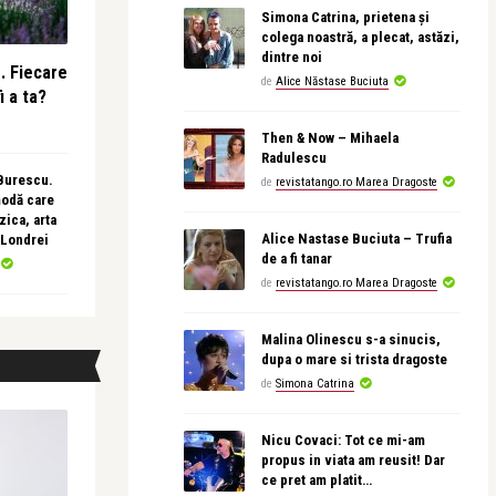
Simona Catrina, prietena și
colega noastră, a plecat, astăzi,
dintre noi
e. Fiecare
de
Alice Năstase Buciuta
i a ta?
Then & Now – Mihaela
Radulescu
 Burescu.
de
revistatango.ro Marea Dragoste
modă care
ica, arta
Alice Nastase Buciuta – Trufia
 Londrei
de a fi tanar
de
revistatango.ro Marea Dragoste
Malina Olinescu s-a sinucis,
dupa o mare si trista dragoste
de
Simona Catrina
Nicu Covaci: Tot ce mi-am
propus in viata am reusit! Dar
ce pret am platit…