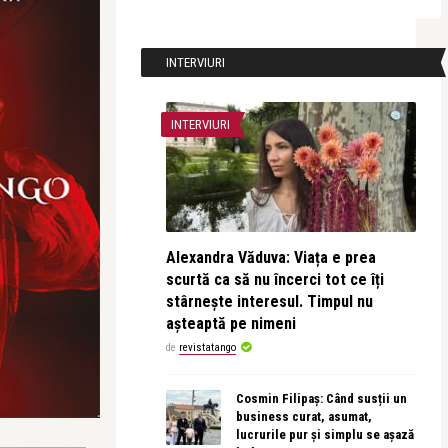
INTERVIURI
INTERVIURI
Alexandra Văduva: Viața e prea
scurtă ca să nu încerci tot ce îți
stârnește interesul. Timpul nu
așteaptă pe nimeni
de
revistatango
Cosmin Filipaș: Când susții un
business curat, asumat,
lucrurile pur și simplu se așază