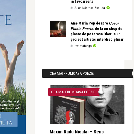
în favoarea ta
de
Alice Năstase Buciuta
Ana-Maria Pop despre 𝐶𝑜𝑣𝑜𝑟
𝑃𝑙𝑎𝑛𝑡𝑒 𝑃𝑜𝑒𝑧𝑖𝑒: de la un shop de
plante de pe terasa Obor la un
proiect artistic interdisciplinar
de
revistatango
CEA MAI FRUMOASA POEZIE
CEA MAI FRUMOASA POEZIE
Maxim Radu Niculai – Sens