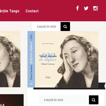
ărțile Tango
Contact
CAUTĂ ÎN SITE