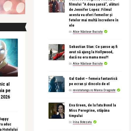
filmului “A doua șansă”, alături
de Jennifer Lopez: Filmul
acesta va oferi femeilor și
fetelor mai multă încredere în
ele
de
Alice Năstase Buciuta
Sebastian Stan: Ce șanse aș fi
avut să ajung la Hollywood,
dacă nu era mama mea?!
de
Alice Năstase Buciuta
Gal Gadot – femeia fantastică
ic al
pe ecran și dincolo de el
nia pe
de
revistatango.ro Marea Dragoste
 2026
Eva Green, de la fata Bond la
Miss Peregrine, stăpâna
timpului
 Happy
de
Irina Botezatu
ra aduc
sa Hotelului