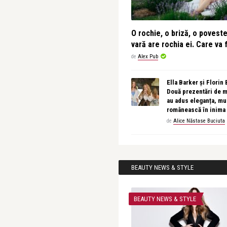
O rochie, o briză, o povest
vară are rochia ei. Care va f
de
Alex Pub
Ella Barker și Florin
Două prezentări de 
au adus eleganța, muz
românească în inima
de
Alice Năstase Buciuta
BEAUTY NEWS & STYLE
BEAUTY NEWS & STYLE