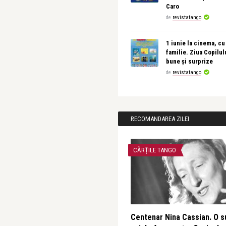
Caro
de
revistatango
1 iunie la cinema, cu
familie. Ziua Copilul
bune și surprize
de
revistatango
RECOMANDAREA ZILEI
CĂRȚILE TANGO
Centenar Nina Cassian. O s