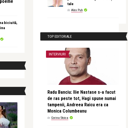
e poeme
tale
de
Alex Pub
a biciuită,
ina
TOP EDITORIALE
INTERVIURI
Radu Banciu: Ilie Nastase s-a facut
de ras peste tot, Hagi spune numai
tampenii, Andreea Raicu era ca
Monica Columbeanu
de
Corina Stoica