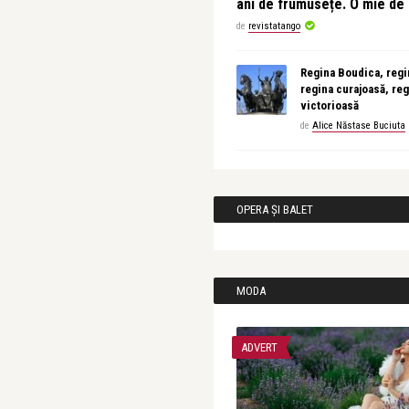
ani de frumusețe. O mie d
de
revistatango
Regina Boudica, regin
regina curajoasă, reg
victorioasă
de
Alice Năstase Buciuta
OPERA ȘI BALET
MODA
ADVERT