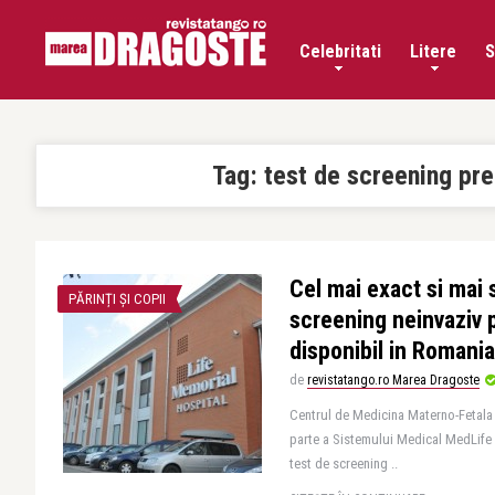
Celebritati
Litere
S
Tag:
test de screening pre
Cel mai exact si mai 
PĂRINȚI ȘI COPII
screening neinvaziv 
disponibil in Romania
de
revistatango.ro Marea Dragoste
Centrul de Medicina Materno-Fetala
parte a Sistemului Medical MedLife
test de screening ..