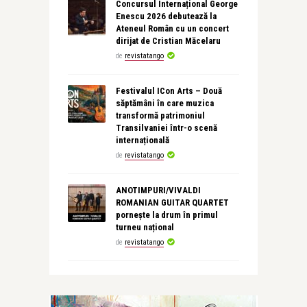
Concursul Internațional George
Enescu 2026 debutează la
Ateneul Român cu un concert
dirijat de Cristian Măcelaru
de
revistatango
Festivalul ICon Arts – Două
săptămâni în care muzica
transformă patrimoniul
Transilvaniei într-o scenă
internațională
de
revistatango
ANOTIMPURI/VIVALDI
ROMANIAN GUITAR QUARTET
pornește la drum în primul
turneu național
de
revistatango