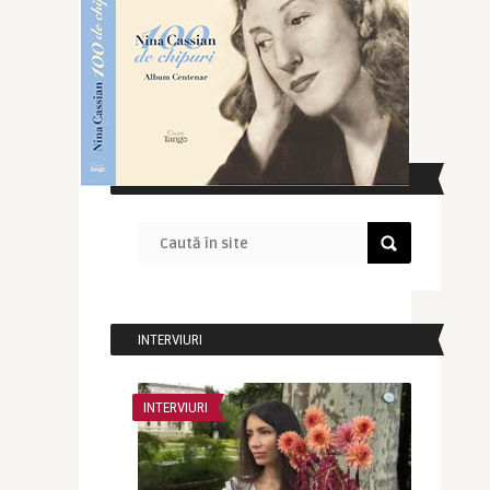
CAUTĂ ÎN SITE
INTERVIURI
INTERVIURI