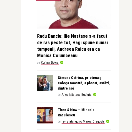
Radu Banciu: Ilie Nastase s-a facut
de ras peste tot, Hagi spune numai
tampenii, Andreea Raicu era ca
Monica Columbeanu
de
Corina Stoica
Simona Catrina, prietena și
colega noastră, a plecat, astăzi,
dintre noi
de
Alice Năstase Buciuta
Then & Now – Mihaela
Radulescu
de
revistatango.ro Marea Dragoste