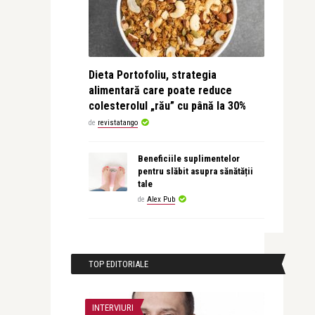
Dieta Portofoliu, strategia
alimentară care poate reduce
colesterolul „rău” cu până la 30%
de
revistatango
Beneficiile suplimentelor
pentru slăbit asupra sănătății
tale
de
Alex Pub
TOP EDITORIALE
INTERVIURI