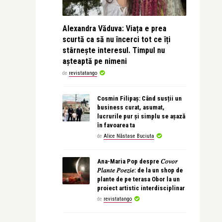
Alexandra Văduva: Viața e prea
scurtă ca să nu încerci tot ce îți
stârnește interesul. Timpul nu
așteaptă pe nimeni
de
revistatango
Cosmin Filipaș: Când susții un
business curat, asumat,
lucrurile pur și simplu se așază
în favoarea ta
de
Alice Năstase Buciuta
Ana-Maria Pop despre 𝐶𝑜𝑣𝑜𝑟
𝑃𝑙𝑎𝑛𝑡𝑒 𝑃𝑜𝑒𝑧𝑖𝑒: de la un shop de
plante de pe terasa Obor la un
proiect artistic interdisciplinar
de
revistatango