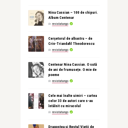
Nina Cassian – 100 de chipuri.
Album Centenar
de
revistatango
Cerșetorul de albastru – de
Crin-Triandafil Theodorescu
de
revistatango
Centenar Nina Cassian. O sută
de ani de frumusețe. O mie de
poeme
de
revistatango
Cele mai înalte uimiri – cartea
celor 33 de autori care s-au
întâlnit cu miracolul
de
revistatango
Dragostea și Restul Vieții de