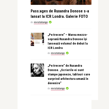
Pass:ages de Ruxandra Donose s-a
lansat la ICR Londra. Galerie FOTO
de
revistatango
„Pe:trecere” – Marea mezzo-
soprană Ruxandra Donose își
lansează volumul de debut la
ICR Londra
de
revistatango
„Pe:trecere” de Ruxandra
Donose. „Scrierile ei sunt
stampe japoneze, tablouri care
surprind arhitectura umană în
devenire”
de
revistatango