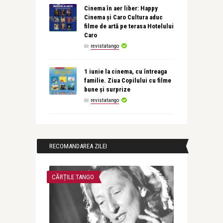
Cinema în aer liber: Happy
Cinema și Caro Cultura aduc
filme de artă pe terasa Hotelului
Caro
de
revistatango
1 iunie la cinema, cu întreaga
familie. Ziua Copilului cu filme
bune și surprize
de
revistatango
RECOMANDAREA ZILEI
CĂRȚILE TANGO