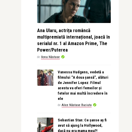
Ana Ularu, actrița româncă
multipremiată internațional, joacă în
serialul nr. 1 al Amazon Prime, The
Power/Puterea
de
Ilona Năstase
Vanessa Hudgens, vedetă a
filmului “A doua șansă”, alături
de Jennifer Lopez: Filmul
acesta va oferi femeilor și
fetelor mai multă încredere în
ele
de
Alice Năstase Buciuta
Sebastian Stan: Ce șanse aș fi
avut să ajung la Hollywood,
dacă nu era mama mea?!