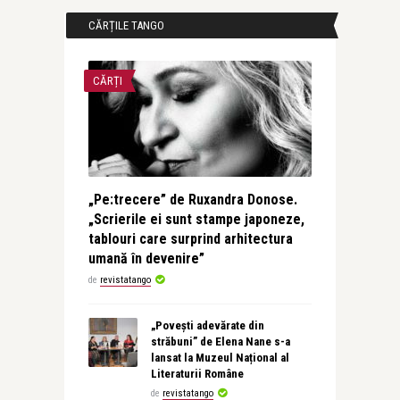
CĂRȚILE TANGO
CĂRȚI
„Pe:trecere” de Ruxandra Donose.
„Scrierile ei sunt stampe japoneze,
tablouri care surprind arhitectura
umană în devenire”
de
revistatango
„Povești adevărate din
străbuni” de Elena Nane s-a
lansat la Muzeul Național al
Literaturii Române
de
revistatango