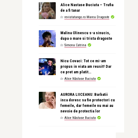
Alice Nastase Buciuta – Trufia
de a fi tanar
de
revistatango.ro Marea Dragoste
Malina Olinescu s-a sinucis,
dupa o mare si trista dragoste
de
Simona Catrina
Nicu Covaci: Tot ce mi-am
propus in viata am reusit! Dar
ce pret am platit…
de
Alice Năstase Buciuta
AURORA LIICEANU: Barbatii
inca doresc sa fie protectori cu
femeile, dar femeile nu mai au
nevoie de protectia lor
de
Alice Năstase Buciuta