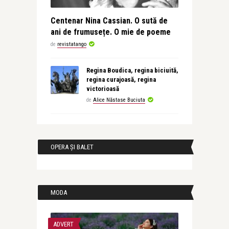
Centenar Nina Cassian. O sută de
ani de frumusețe. O mie de poeme
de
revistatango
Regina Boudica, regina biciuită,
regina curajoasă, regina
victorioasă
de
Alice Năstase Buciuta
OPERA ȘI BALET
MODA
ADVERT