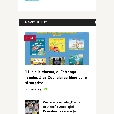
MAMICI SI PITICI
FILM
1 iunie la cinema, cu întreaga
familie. Ziua Copilului cu filme bune
și surprize
de
revistatango
Conferința mobilă „Eroi în
scutece” a Asociației
Prematurilor cere acțiuni