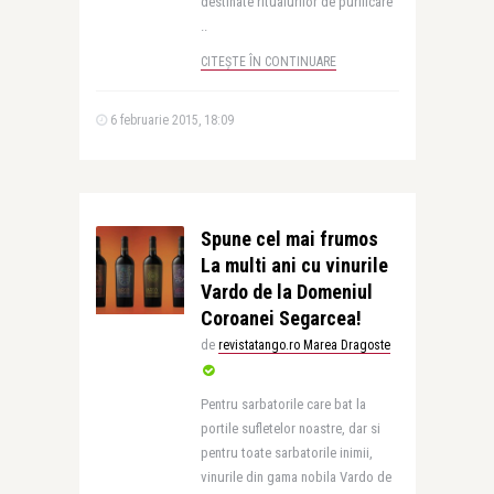
destinate ritualurilor de purificare
..
CITEȘTE ÎN CONTINUARE
6 februarie 2015, 18:09
Spune cel mai frumos
La multi ani cu vinurile
Vardo de la Domeniul
Coroanei Segarcea!
de
revistatango.ro Marea Dragoste
Pentru sarbatorile care bat la
portile sufletelor noastre, dar si
pentru toate sarbatorile inimii,
vinurile din gama nobila Vardo de