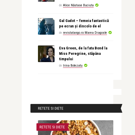
de
Alice Năstase Buciuta
Gal Gadot – femeia fantastică
pe ecran și dincolo de el
de
revistatango.ro Marea Dragoste
Eva Green, de la fata Bond la
Miss Peregrine, stăpâna
timpului
de
Irina Botezatu
RETETE SI DIETE
RETETE SI DIETE