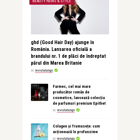
BEAUTY NEWS & STYLE
ghd (Good Hair Day) ajunge în
România. Lansarea oficială a
brandului nr. 1 de plăci de îndreptat
părul din Marea Britanie
de
revistatango
Farmec, cel mai mare
producător român de
cosmetice, lansează colecția
de parfumuri premium Epithet
de
revistatango
Colagen și frumusețe: cum
acționează în profunzime
de
revistatango