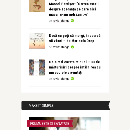
Marcel Petrișor: “Cartea asta-i
despre speranța pe care nici
măcar n-am îndrăznit-o”
de
revistatango
Dacă nu poţi să mergi, încearcă
să zbori – de Marinela Drop
de
revistatango
Cele mai curate minuni – 33 de
mărturisiri despre întâlnirea cu
miracolele divinității
de
revistatango
MAKE IT SIMPLE
FRUMUSETE SI SANATATE