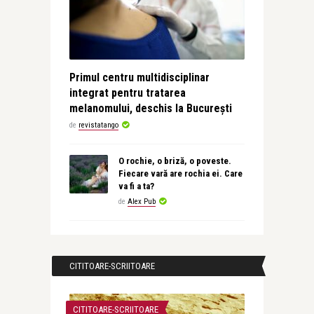
Primul centru multidisciplinar
integrat pentru tratarea
melanomului, deschis la București
de
revistatango
O rochie, o briză, o poveste.
Fiecare vară are rochia ei. Care
va fi a ta?
de
Alex Pub
CITITOARE-SCRIITOARE
CITITOARE-SCRIITOARE