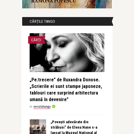
CĂRȚILE TANGO
CĂRȚI
„Pe:trecere” de Ruxandra Donose.
„Scrierile ei sunt stampe japoneze,
tablouri care surprind arhitectura
umană în devenire”
de
revistatango
„Povești adevărate din
străbuni” de Elena Nane s-a
lansat la Muzeul Național al