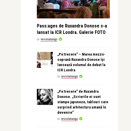
Pass:ages de Ruxandra Donose s-a
lansat la ICR Londra. Galerie FOTO
de
revistatango
„Pe:trecere” – Marea mezzo-
soprană Ruxandra Donose își
lansează volumul de debut la
ICR Londra
de
revistatango
„Pe:trecere” de Ruxandra
Donose. „Scrierile ei sunt
stampe japoneze, tablouri care
surprind arhitectura umană în
devenire”
de
revistatango