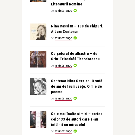
Literaturii Române
de
revistatango
Nina Cassian – 100 de chipuri.
Album Centenar
de
revistatango
Cerșetorul de albastru – de
Crin-Triandafil Theodorescu
de
revistatango
Centenar Nina Cassian. O sută
de ani de frumusețe. O mie de
poeme
de
revistatango
Cele mai înalte uimiri – cartea
celor 33 de autori care s-au
întâlnit cu miracolul
de
revistatango