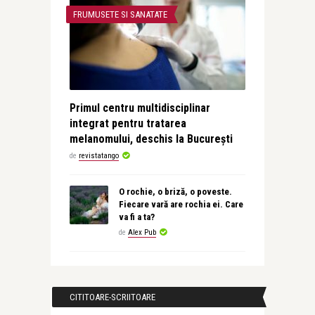
FRUMUSETE SI SANATATE
Primul centru multidisciplinar
integrat pentru tratarea
melanomului, deschis la București
de
revistatango
O rochie, o briză, o poveste.
Fiecare vară are rochia ei. Care
va fi a ta?
de
Alex Pub
CITITOARE-SCRIITOARE