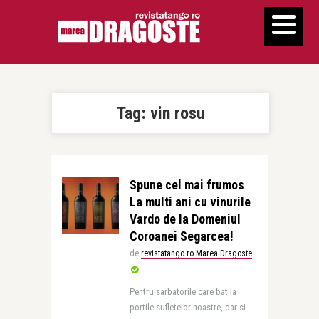
Tag:
vin rosu
Spune cel mai frumos
La multi ani cu vinurile
Vardo de la Domeniul
Coroanei Segarcea!
de
revistatango.ro Marea Dragoste
Pentru sarbatorile care bat la
portile sufletelor noastre, dar si