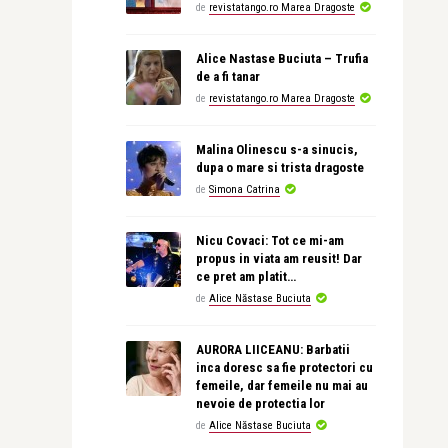
de
revistatango.ro Marea Dragoste
Alice Nastase Buciuta – Trufia
de a fi tanar
de
revistatango.ro Marea Dragoste
Malina Olinescu s-a sinucis,
dupa o mare si trista dragoste
de
Simona Catrina
Nicu Covaci: Tot ce mi-am
propus in viata am reusit! Dar
ce pret am platit…
de
Alice Năstase Buciuta
AURORA LIICEANU: Barbatii
inca doresc sa fie protectori cu
femeile, dar femeile nu mai au
nevoie de protectia lor
de
Alice Năstase Buciuta