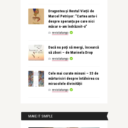
Dragostea și Restul Vieții de
Marcel Petrișor: “Cartea asta-i
despre speranța pe care nici
măcar n-am îndrăznit-o”
de
revistatango
Dacă nu poţi să mergi, încearcă
să zbori – de Marinela Drop
de
revistatango
Cele mai curate minuni – 33 de
mărturisiri despre întâlnirea cu
miracolele divinității
de
revistatango
MAKE IT SIMPLE