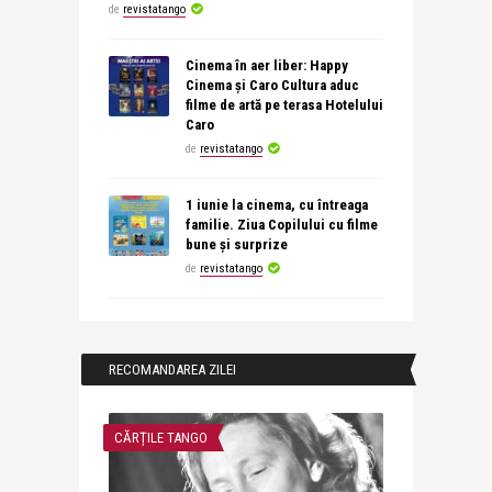
de
revistatango
Cinema în aer liber: Happy
Cinema și Caro Cultura aduc
filme de artă pe terasa Hotelului
Caro
de
revistatango
1 iunie la cinema, cu întreaga
familie. Ziua Copilului cu filme
bune și surprize
de
revistatango
RECOMANDAREA ZILEI
CĂRȚILE TANGO