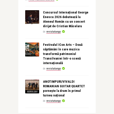
Concursul Internațional George
Enescu 2026 debutează la
Ateneul Român cu un concert
dirijat de Cristian Măcelaru
de
revistatango
Festivalul ICon Arts – Două
săptămâni în care muzica
transformă patrimoniul
Transilvaniei într-o scenă
internațională
de
revistatango
ANOTIMPURI/VIVALDI
ROMANIAN GUITAR QUARTET
pornește la drum în primul
turneu național
de
revistatango