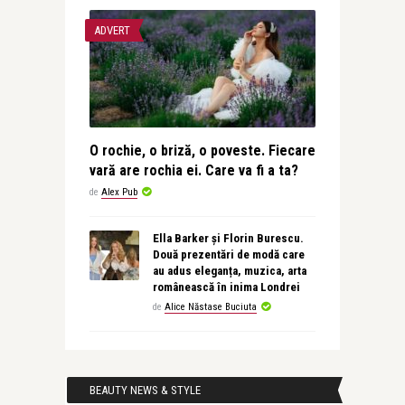
ADVERT
O rochie, o briză, o poveste. Fiecare
vară are rochia ei. Care va fi a ta?
de
Alex Pub
Ella Barker și Florin Burescu.
Două prezentări de modă care
au adus eleganța, muzica, arta
românească în inima Londrei
de
Alice Năstase Buciuta
BEAUTY NEWS & STYLE