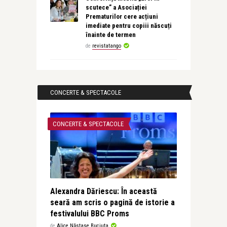
scutece” a Asociației
Prematurilor cere acțiuni
imediate pentru copiii născuți
înainte de termen
de
revistatango
CONCERTE & SPECTACOLE
CONCERTE & SPECTACOLE
Alexandra Dăriescu: În această
seară am scris o pagină de istorie a
festivalului BBC Proms
de
Alice Năstase Buciuta