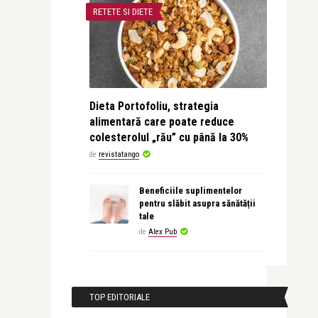
RETETE SI DIETE
Dieta Portofoliu, strategia
alimentară care poate reduce
colesterolul „rău” cu până la 30%
de
revistatango
Beneficiile suplimentelor
pentru slăbit asupra sănătății
tale
de
Alex Pub
TOP EDITORIALE