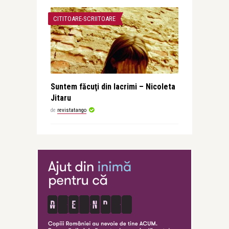
CITITOARE-SCRIITOARE
Suntem făcuţi din lacrimi – Nicoleta
Jitaru
de
revistatango