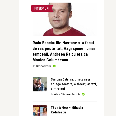
INTERVIURI
Radu Banciu: Ilie Nastase s-a facut
de ras peste tot, Hagi spune numai
tampenii, Andreea Raicu era ca
Monica Columbeanu
de
Corina Stoica
Simona Catrina, prietena și
colega noastră, a plecat, astăzi,
dintre noi
de
Alice Năstase Buciuta
Then & Now – Mihaela
Radulescu