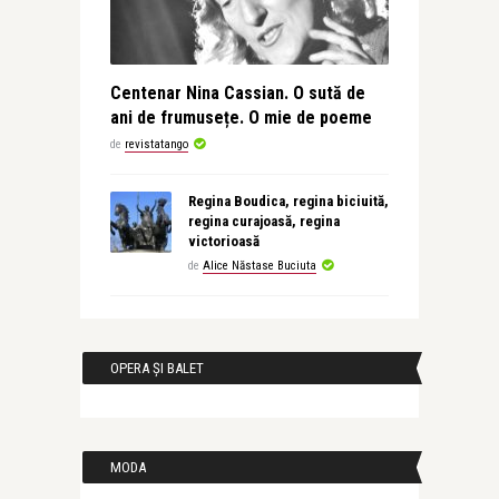
Centenar Nina Cassian. O sută de
ani de frumusețe. O mie de poeme
de
revistatango
Regina Boudica, regina biciuită,
regina curajoasă, regina
victorioasă
de
Alice Năstase Buciuta
OPERA ȘI BALET
MODA