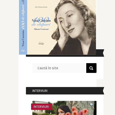
CAUTĂ ÎN SITE
INTERVIURI
INTERVIURI