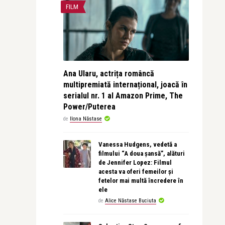
FILM
Ana Ularu, actrița româncă
multipremiată internațional, joacă în
serialul nr. 1 al Amazon Prime, The
Power/Puterea
de
Ilona Năstase
Vanessa Hudgens, vedetă a
filmului “A doua șansă”, alături
de Jennifer Lopez: Filmul
acesta va oferi femeilor și
fetelor mai multă încredere în
ele
de
Alice Năstase Buciuta