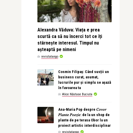
Alexandra Văduva: Viața e prea
scurtă ca să nu încerci tot ce îți
stârnește interesul. Timpul nu
așteaptă pe nimeni
de
revistatango
Cosmin Filipaș: Când susții un
business curat, asumat,
lucrurile pur și simplu se așază
în favoarea ta
de
Alice Năstase Buciuta
Ana-Maria Pop despre 𝐶𝑜𝑣𝑜𝑟
𝑃𝑙𝑎𝑛𝑡𝑒 𝑃𝑜𝑒𝑧𝑖𝑒: de la un shop de
plante de pe terasa Obor la un
proiect artistic interdisciplinar
de
revistatango