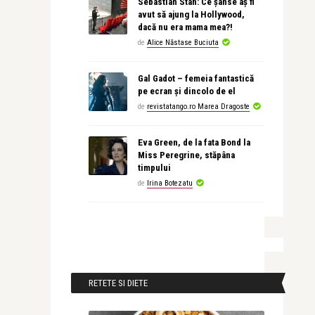
Sebastian Stan: Ce șanse aș fi
avut să ajung la Hollywood,
dacă nu era mama mea?!
de
Alice Năstase Buciuta
Gal Gadot – femeia fantastică
pe ecran și dincolo de el
de
revistatango.ro Marea Dragoste
Eva Green, de la fata Bond la
Miss Peregrine, stăpâna
timpului
de
Irina Botezatu
RETETE SI DIETE