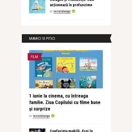
acționează în profunzime
de
revistatango
MAMICI SI PITICI
FILM
1 iunie la cinema, cu întreaga
familie. Ziua Copilului cu filme bune
și surprize
de
revistatango
Conferința mobilă „Eroi în