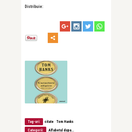
Distribuie:
·
Tag-uri:
citate
Tom Hanks
Categorii:
Alfabetul dupa...