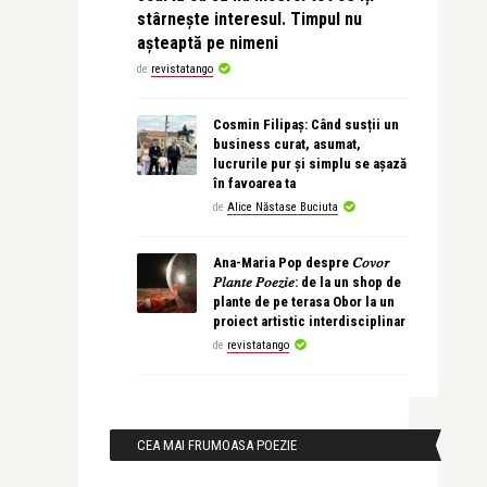
stârnește interesul. Timpul nu
așteaptă pe nimeni
de
revistatango
Cosmin Filipaș: Când susții un
business curat, asumat,
lucrurile pur și simplu se așază
în favoarea ta
de
Alice Năstase Buciuta
Ana-Maria Pop despre 𝐶𝑜𝑣𝑜𝑟
𝑃𝑙𝑎𝑛𝑡𝑒 𝑃𝑜𝑒𝑧𝑖𝑒: de la un shop de
plante de pe terasa Obor la un
proiect artistic interdisciplinar
de
revistatango
CEA MAI FRUMOASA POEZIE