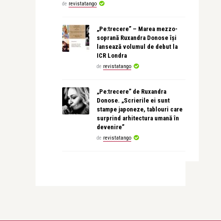
de
revistatango
„Pe:trecere” – Marea mezzo-
soprană Ruxandra Donose își
lansează volumul de debut la
ICR Londra
de
revistatango
„Pe:trecere” de Ruxandra
Donose. „Scrierile ei sunt
stampe japoneze, tablouri care
surprind arhitectura umană în
devenire”
de
revistatango