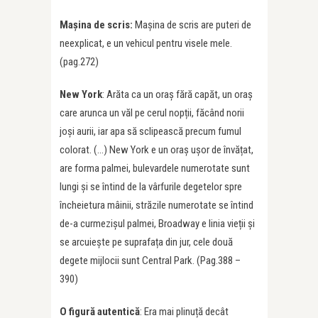
Mașina de scris:
Mașina de scris are puteri de
neexplicat, e un vehicul pentru visele mele.
(pag.272)
New York
: Arăta ca un oraș fără capăt, un oraș
care arunca un văl pe cerul nopții, făcând norii
joși aurii, iar apa să sclipească precum fumul
colorat. (…) New York e un oraș ușor de învățat,
are forma palmei, bulevardele numerotate sunt
lungi și se întind de la vârfurile degetelor spre
încheietura mâinii, străzile numerotate se întind
de-a curmezișul palmei, Broadway e linia vieții și
se arcuiește pe suprafața din jur, cele două
degete mijlocii sunt Central Park. (Pag.388 –
390)
O
figură autentică
: Era mai plinuță decât