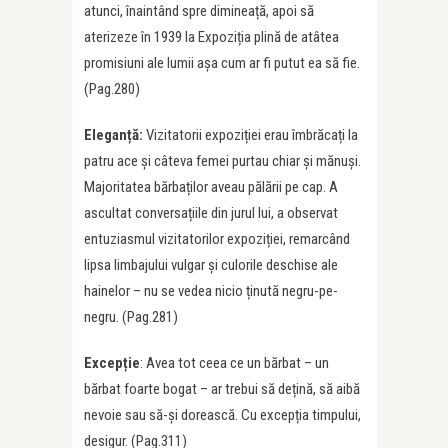
atunci, înaintând spre dimineață, apoi să
aterizeze în 1939 la Expoziția plină de atâtea
promisiuni ale lumii așa cum ar fi putut ea să fie.
(Pag.280)
Eleganță:
Vizitatorii expoziției erau îmbrăcați la
patru ace și câteva femei purtau chiar și mănuși.
Majoritatea bărbaților aveau pălării pe cap. A
ascultat conversațiile din jurul lui, a observat
entuziasmul vizitatorilor expoziției, remarcând
lipsa limbajului vulgar și culorile deschise ale
hainelor – nu se vedea nicio ținută negru-pe-
negru. (Pag.281)
Excepție
: Avea tot ceea ce un bărbat – un
bărbat foarte bogat – ar trebui să dețină, să aibă
nevoie sau să-și dorească. Cu excepția timpului,
desigur. (Pag.311)