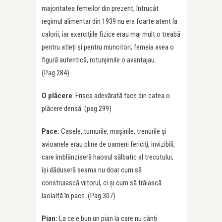
majoritatea femeilor din prezent, întrucât
regimul alimentar din 1939 nu era foarte atent la
calorii, iar exercițiile fizice erau mai mult o treabă
pentru atleți și pentru muncitori; femeia avea o
figură autentică, rotunjimile o avantajau.
(Pag.284)
O plăcere
: Frișca adevărată face din cafea o
plăcere densă. (pag.299)
Pace:
Casele, turnurile, mașinile, trenurile și
avioanele erau pline de oameni fericiți, invizibili,
care îmblânziseră haosul sălbatic al trecutului,
își dăduseră seama nu doar cum să
construiască viitorul, ci și cum să trăiască
laolaltă în pace. (Pag.307)
Pian:
La ce e bun un pian la care nu cânți