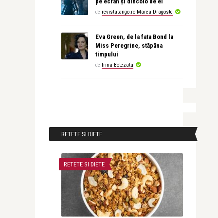
pe ecran și dincolo de el
de
revistatango.ro Marea Dragoste
Eva Green, de la fata Bond la
Miss Peregrine, stăpâna
timpului
de
Irina Botezatu
RETETE SI DIETE
RETETE SI DIETE