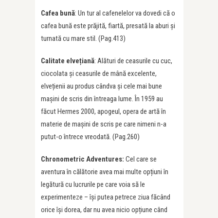
Cafea bună
: Un tur al cafenelelor va dovedi că o
cafea bună este prăjită, fiartă, presată la aburi și
turnată cu mare stil. (Pag.413)
Calitate elvețiană
: Alături de ceasurile cu cuc,
ciocolata și ceasurile de mână excelente,
elvețienii au produs cândva și cele mai bune
mașini de scris din întreaga lume. În 1959 au
făcut Hermes 2000, apogeul, opera de artă în
materie de mașini de scris pe care nimeni n-a
putut-o întrece vreodată. (Pag.260)
Chronometric Adventures:
Cel care se
aventura în călătorie avea mai multe opțiuni în
legătură cu lucrurile pe care voia să le
experimenteze – își putea petrece ziua făcând
orice își dorea, dar nu avea nicio opțiune când