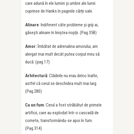
care adună în ele lumini și umbre ale lumii
cuprinse de Hanks în paginile cărții sale.
Alinare
: Indiferent câte probleme și griji ai,
găsești alinare în liniștea nopții. (Pag.358)
Amor:
Îmbătat de adrenalina amorului, am
alergat mai mult decât putea corpul meu să
ducă. (pag.17)
Arhitectură
: Clădirile nu erau deloc înalte,
astfel că cerul se deschidea mult mai larg.
(Pag.280)
Ca un fum
: Cerul a fost străbătut de primele
artificii, care au explodat într-o cascadă de
comete, transformându-se apoi în fum.
(Pag.314)