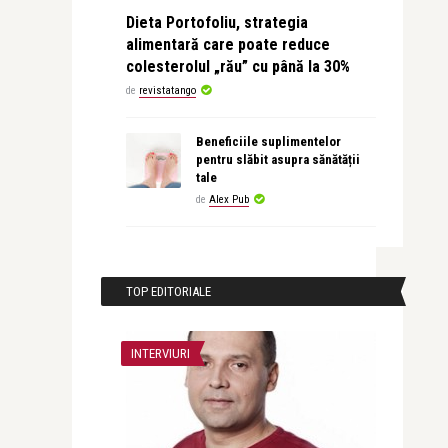
Dieta Portofoliu, strategia
alimentară care poate reduce
colesterolul „rău” cu până la 30%
de
revistatango
Beneficiile suplimentelor
pentru slăbit asupra sănătății
tale
de
Alex Pub
TOP EDITORIALE
INTERVIURI