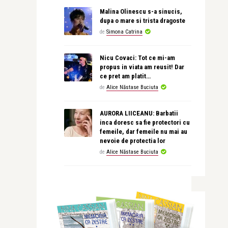
Malina Olinescu s-a sinucis,
dupa o mare si trista dragoste
de
Simona Catrina
Nicu Covaci: Tot ce mi-am
propus in viata am reusit! Dar
ce pret am platit…
de
Alice Năstase Buciuta
AURORA LIICEANU: Barbatii
inca doresc sa fie protectori cu
femeile, dar femeile nu mai au
nevoie de protectia lor
de
Alice Năstase Buciuta