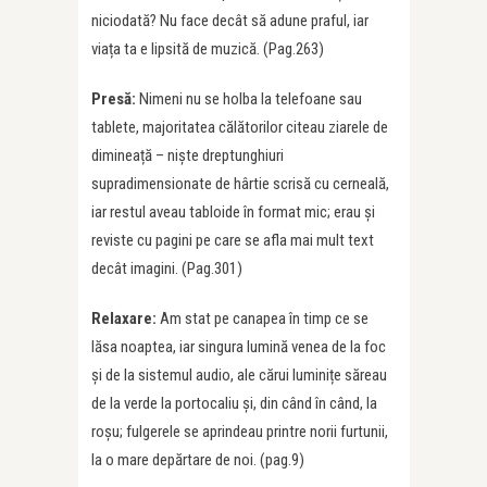
niciodată? Nu face decât să adune praful, iar
viața ta e lipsită de muzică. (Pag.263)
Presă
:
Nimeni nu se holba la telefoane sau
tablete, majoritatea călătorilor citeau ziarele de
dimineață – niște dreptunghiuri
supradimensionate de hârtie scrisă cu cerneală,
iar restul aveau tabloide în format mic; erau și
reviste cu pagini pe care se afla mai mult text
decât imagini. (Pag.301)
Relaxare:
Am stat pe canapea în timp ce se
lăsa noaptea, iar singura lumină venea de la foc
și de la sistemul audio, ale cărui luminițe săreau
de la verde la portocaliu și, din când în când, la
roșu; fulgerele se aprindeau printre norii furtunii,
la o mare depărtare de noi. (pag.9)