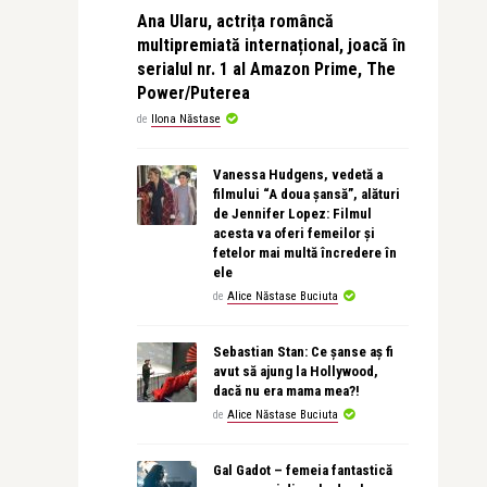
Ana Ularu, actrița româncă
multipremiată internațional, joacă în
serialul nr. 1 al Amazon Prime, The
Power/Puterea
de
Ilona Năstase
Vanessa Hudgens, vedetă a
filmului “A doua șansă”, alături
de Jennifer Lopez: Filmul
acesta va oferi femeilor și
fetelor mai multă încredere în
ele
de
Alice Năstase Buciuta
Sebastian Stan: Ce șanse aș fi
avut să ajung la Hollywood,
dacă nu era mama mea?!
de
Alice Năstase Buciuta
Gal Gadot – femeia fantastică