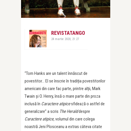
REVISTATANGO
24 martie 2020, 21:27
“Tom Hanks are un talent înnăscut de
povestitor… El se înscrie în tradiția povestitorilor
americani din care fac parte, printre alții, Mark
Twain și O. Henry, însă o mare parte din proza
inclusă în
Caractere atipice
sfidează o astfel de
generalizare” a scris
The Herald
despre
Caractere atipice,
volumul din care colega
noastră Jeni Plosceanu a extras câteva citate