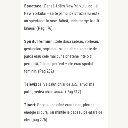
Spectacol
: Dar să-i dăm New Yorkului ce-i al
New Yorkului – să te plimbi pe străzile lui este
un spectacol în sine. Adică, unde merge toată
lumea? (Pag.176)
Spiritul feminin:
Cele două râdeau, vorbeau,
gesticulau, șoptindu-și una alteia secrete de
parcă erau cele mai bune prietene într-o zi
perfectă, în locul perfect – ele erau spiritul
feminin. (Pag.282)
Televizor
: Vă salut chiar de
aici
, iar voi mă
puteți vedea chiar
acolo.
(Pag.312)
Tineri:
Se știau de când erau tineri, plini de
energie și curaj, iar mințile le dădeau pe-afară de
idei. (pag.275)