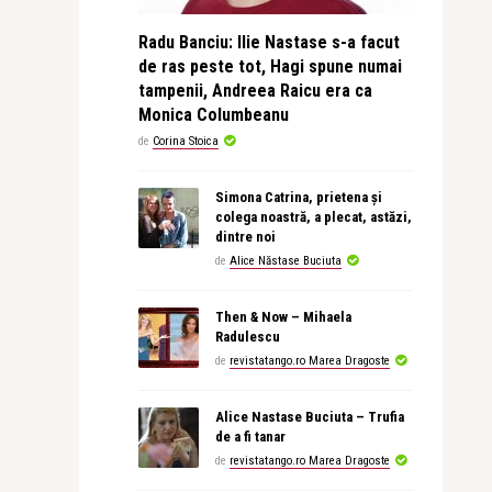
Radu Banciu: Ilie Nastase s-a facut
de ras peste tot, Hagi spune numai
tampenii, Andreea Raicu era ca
Monica Columbeanu
de
Corina Stoica
Simona Catrina, prietena și
colega noastră, a plecat, astăzi,
dintre noi
de
Alice Năstase Buciuta
Then & Now – Mihaela
Radulescu
de
revistatango.ro Marea Dragoste
Alice Nastase Buciuta – Trufia
de a fi tanar
de
revistatango.ro Marea Dragoste