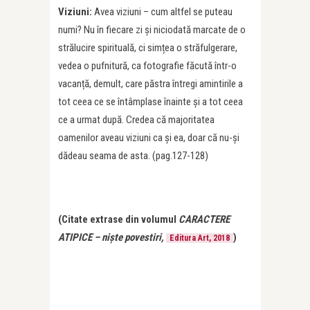
Viziuni:
Avea viziuni – cum altfel se puteau
numi? Nu în fiecare zi și niciodată marcate de o
strălucire spirituală, ci simțea o străfulgerare,
vedea o pufnitură, ca fotografie făcută într-o
vacanță, demult, care păstra întregi amintirile a
tot ceea ce se întâmplase înainte și a tot ceea
ce a urmat după. Credea că majoritatea
oamenilor aveau viziuni ca și ea, doar că nu-și
dădeau seama de asta. (pag.127-128)
(Citate extrase din volumul
CARACTERE
ATIPICE – niște povestiri,
)
Editura Art, 2018