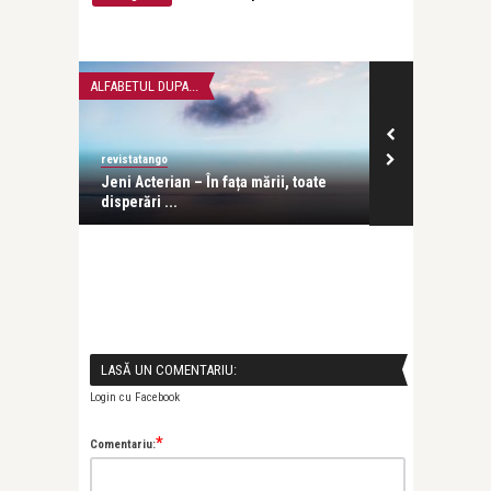
ALFABETUL DUPA...
ALFABETUL DUPA.
revistatango
revistatango
ste cel
Jeni Acterian – În fața mării, toate
Evgheni Vodo
disperări ...
dragoste e în 
LASĂ UN COMENTARIU:
Login cu Facebook
*
Comentariu: