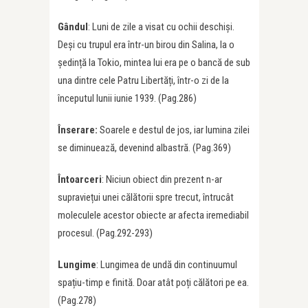
Gândul
: Luni de zile a visat cu ochii deschiși.
Deși cu trupul era într-un birou din Salina, la o
ședință la Tokio, mintea lui era pe o bancă de sub
una dintre cele Patru Libertăți, într-o zi de la
începutul lunii iunie 1939. (Pag.286)
Înserare:
Soarele e destul de jos, iar lumina zilei
se diminuează, devenind albastră. (Pag.369)
Întoarceri
: Niciun obiect din prezent n-ar
supraviețui unei călătorii spre trecut, întrucât
moleculele acestor obiecte ar afecta iremediabil
procesul. (Pag.292-293)
Lungime
: Lungimea de undă din continuumul
spațiu-timp e finită. Doar atât poți călători pe ea.
(Pag.278)