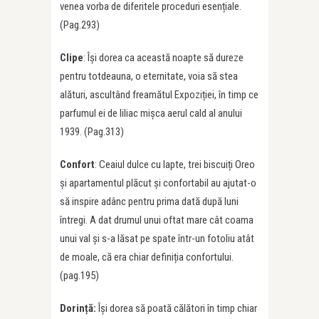
venea vorba de diferitele proceduri esențiale.
(Pag.293)
Clipe
: Își dorea ca această noapte să dureze
pentru totdeauna, o eternitate, voia să stea
alături, ascultând freamătul Expoziției, în timp ce
parfumul ei de liliac mișca aerul cald al anului
1939. (Pag.313)
Confort
: Ceaiul dulce cu lapte, trei biscuiți Oreo
și apartamentul plăcut și confortabil au ajutat-o
să inspire adânc pentru prima dată după luni
întregi. A dat drumul unui oftat mare cât coama
unui val și s-a lăsat pe spate într-un fotoliu atât
de moale, că era chiar definiția confortului.
(pag.195)
Dorință:
Își dorea să poată călători în timp chiar