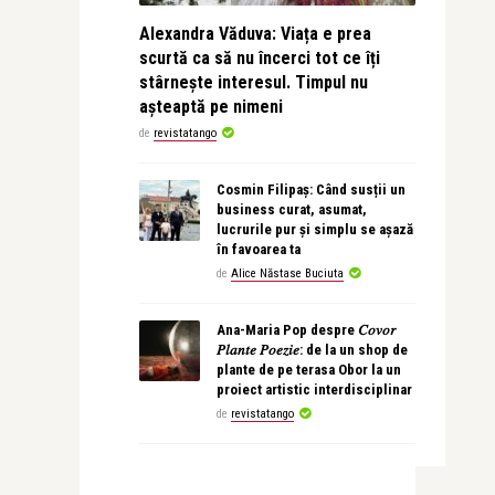
Alexandra Văduva: Viața e prea
scurtă ca să nu încerci tot ce îți
stârnește interesul. Timpul nu
așteaptă pe nimeni
de
revistatango
Cosmin Filipaș: Când susții un
business curat, asumat,
lucrurile pur și simplu se așază
în favoarea ta
de
Alice Năstase Buciuta
Ana-Maria Pop despre 𝐶𝑜𝑣𝑜𝑟
𝑃𝑙𝑎𝑛𝑡𝑒 𝑃𝑜𝑒𝑧𝑖𝑒: de la un shop de
plante de pe terasa Obor la un
proiect artistic interdisciplinar
de
revistatango