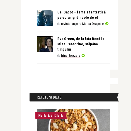
Gal Gadot – femeia fantastică
pe ecran și dincolo de el
de
revistatango.ro Marea Dragoste
Eva Green, de la fata Bond la
Miss Peregrine, stăpâna
timpului
de
Irina Botezatu
RETETE SI DIETE
RETETE SI DIETE