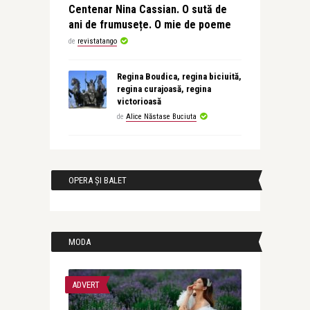
Centenar Nina Cassian. O sută de
ani de frumusețe. O mie de poeme
de
revistatango
Regina Boudica, regina biciuită,
regina curajoasă, regina
victorioasă
de
Alice Năstase Buciuta
OPERA ȘI BALET
MODA
ADVERT