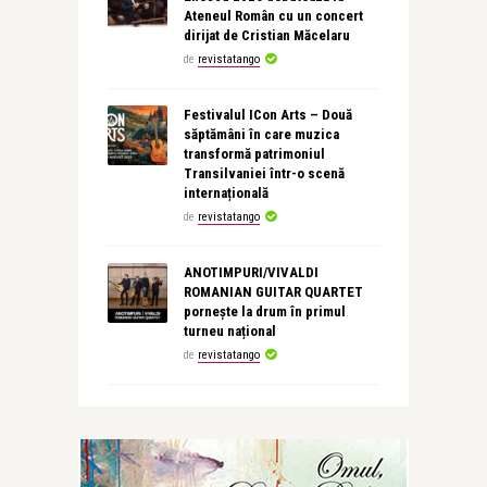
Ateneul Român cu un concert
dirijat de Cristian Măcelaru
de
revistatango
Festivalul ICon Arts – Două
săptămâni în care muzica
transformă patrimoniul
Transilvaniei într-o scenă
internațională
de
revistatango
ANOTIMPURI/VIVALDI
ROMANIAN GUITAR QUARTET
pornește la drum în primul
turneu național
de
revistatango