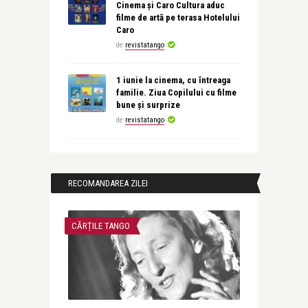
Cinema și Caro Cultura aduc
filme de artă pe terasa Hotelului
Caro
de
revistatango
1 iunie la cinema, cu întreaga
familie. Ziua Copilului cu filme
bune și surprize
de
revistatango
RECOMANDAREA ZILEI
CĂRȚILE TANGO