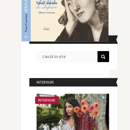
CAUTĂ ÎN SITE
INTERVIURI
INTERVIURI