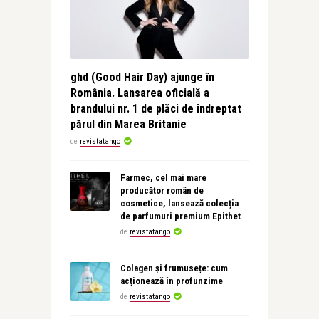
ghd (Good Hair Day) ajunge în
România. Lansarea oficială a
brandului nr. 1 de plăci de îndreptat
părul din Marea Britanie
de
revistatango
Farmec, cel mai mare
producător român de
cosmetice, lansează colecția
de parfumuri premium Epithet
de
revistatango
Colagen și frumusețe: cum
acționează în profunzime
de
revistatango