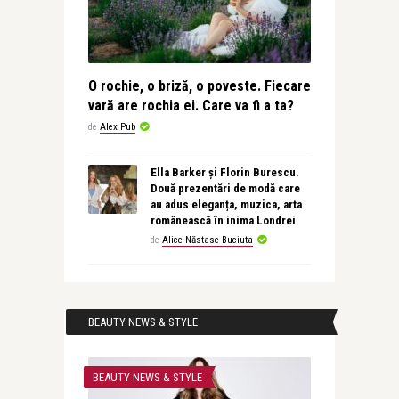
O rochie, o briză, o poveste. Fiecare
vară are rochia ei. Care va fi a ta?
de
Alex Pub
Ella Barker și Florin Burescu.
Două prezentări de modă care
au adus eleganța, muzica, arta
românească în inima Londrei
de
Alice Năstase Buciuta
BEAUTY NEWS & STYLE
BEAUTY NEWS & STYLE