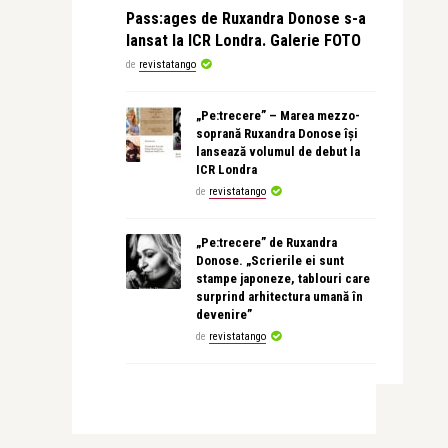
Pass:ages de Ruxandra Donose s-a
lansat la ICR Londra. Galerie FOTO
de
revistatango
„Pe:trecere” – Marea mezzo-
soprană Ruxandra Donose își
lansează volumul de debut la
ICR Londra
de
revistatango
„Pe:trecere” de Ruxandra
Donose. „Scrierile ei sunt
stampe japoneze, tablouri care
surprind arhitectura umană în
devenire”
de
revistatango