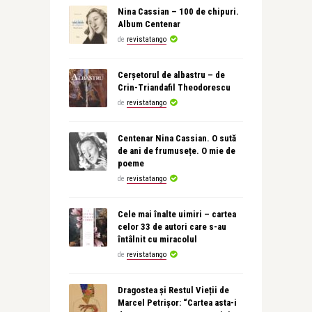
Nina Cassian – 100 de chipuri.
Album Centenar
de
revistatango
Cerșetorul de albastru – de
Crin-Triandafil Theodorescu
de
revistatango
Centenar Nina Cassian. O sută
de ani de frumusețe. O mie de
poeme
de
revistatango
Cele mai înalte uimiri – cartea
celor 33 de autori care s-au
întâlnit cu miracolul
de
revistatango
Dragostea și Restul Vieții de
Marcel Petrișor: “Cartea asta-i