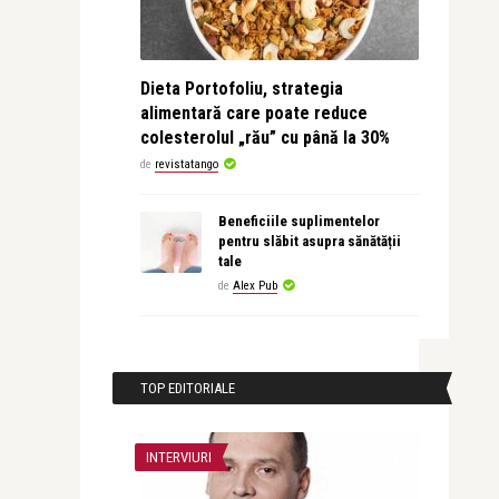
Dieta Portofoliu, strategia
alimentară care poate reduce
colesterolul „rău” cu până la 30%
de
revistatango
Beneficiile suplimentelor
pentru slăbit asupra sănătății
tale
de
Alex Pub
TOP EDITORIALE
INTERVIURI