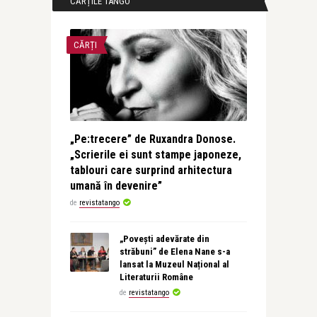
CĂRȚILE TANGO
CĂRȚI
„Pe:trecere” de Ruxandra Donose.
„Scrierile ei sunt stampe japoneze,
tablouri care surprind arhitectura
umană în devenire”
de
revistatango
„Povești adevărate din
străbuni” de Elena Nane s-a
lansat la Muzeul Național al
Literaturii Române
de
revistatango