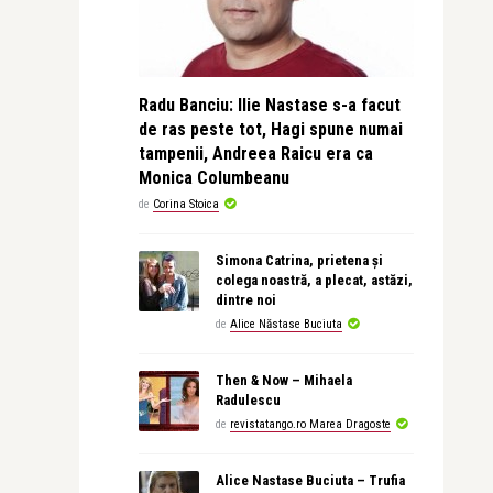
Radu Banciu: Ilie Nastase s-a facut
de ras peste tot, Hagi spune numai
tampenii, Andreea Raicu era ca
Monica Columbeanu
de
Corina Stoica
Simona Catrina, prietena și
colega noastră, a plecat, astăzi,
dintre noi
de
Alice Năstase Buciuta
Then & Now – Mihaela
Radulescu
de
revistatango.ro Marea Dragoste
Alice Nastase Buciuta – Trufia