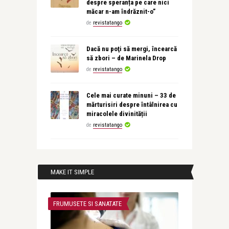
despre speranța pe care nici
măcar n-am îndrăznit-o”
de
revistatango
Dacă nu poţi să mergi, încearcă
să zbori – de Marinela Drop
de
revistatango
Cele mai curate minuni – 33 de
mărturisiri despre întâlnirea cu
miracolele divinității
de
revistatango
MAKE IT SIMPLE
FRUMUSETE SI SANATATE