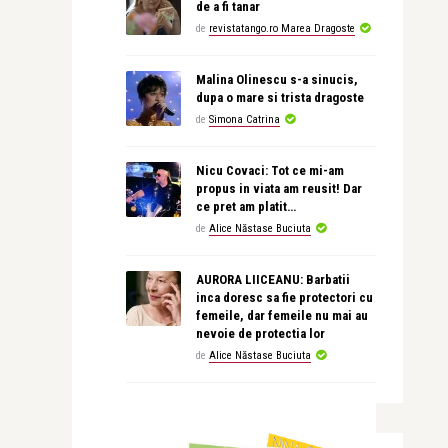
de a fi tanar
de
revistatango.ro Marea Dragoste
Malina Olinescu s-a sinucis,
dupa o mare si trista dragoste
de
Simona Catrina
Nicu Covaci: Tot ce mi-am
propus in viata am reusit! Dar
ce pret am platit…
de
Alice Năstase Buciuta
AURORA LIICEANU: Barbatii
inca doresc sa fie protectori cu
femeile, dar femeile nu mai au
nevoie de protectia lor
de
Alice Năstase Buciuta