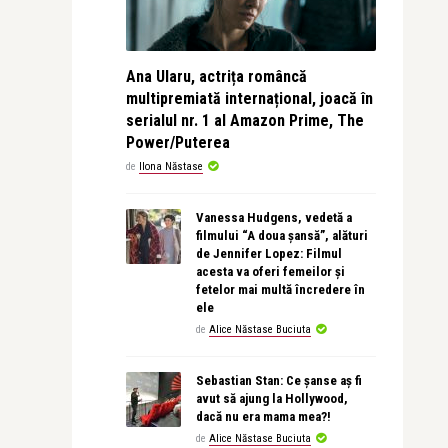
Ana Ularu, actrița româncă
multipremiată internațional, joacă în
serialul nr. 1 al Amazon Prime, The
Power/Puterea
de
Ilona Năstase
Vanessa Hudgens, vedetă a
filmului “A doua șansă”, alături
de Jennifer Lopez: Filmul
acesta va oferi femeilor și
fetelor mai multă încredere în
ele
de
Alice Năstase Buciuta
Sebastian Stan: Ce șanse aș fi
avut să ajung la Hollywood,
dacă nu era mama mea?!
de
Alice Năstase Buciuta