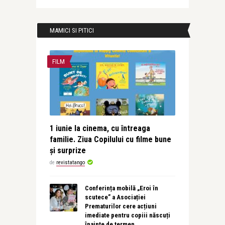
MAMICI SI PITICI
FILM
1 iunie la cinema, cu întreaga
familie. Ziua Copilului cu filme bune
și surprize
de
revistatango
Conferința mobilă „Eroi în
scutece” a Asociației
Prematurilor cere acțiuni
imediate pentru copiii născuți
înainte de termen