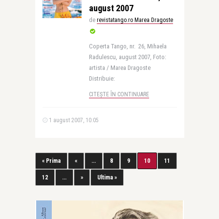
august 2007
de
revistatango.ro Marea Dragoste
Coperta Tango, nr. 26, Mihaela
Radulescu, august 2007, Foto:
artista / Marea Dragoste
Distribuie:
CITEȘTE ÎN CONTINUARE
1 august 2007, 10:05
« Prima
«
...
8
9
10
11
12
...
»
Ultima »