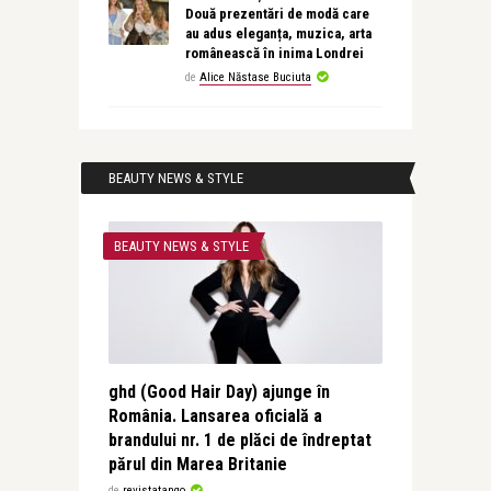
Două prezentări de modă care
au adus eleganța, muzica, arta
românească în inima Londrei
de
Alice Năstase Buciuta
BEAUTY NEWS & STYLE
BEAUTY NEWS & STYLE
ghd (Good Hair Day) ajunge în
România. Lansarea oficială a
brandului nr. 1 de plăci de îndreptat
părul din Marea Britanie
de
revistatango