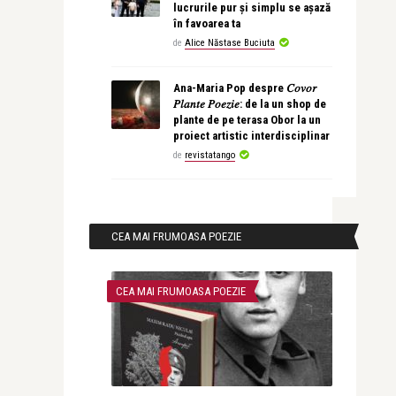
lucrurile pur și simplu se așază
în favoarea ta
de
Alice Năstase Buciuta
Ana-Maria Pop despre 𝐶𝑜𝑣𝑜𝑟
𝑃𝑙𝑎𝑛𝑡𝑒 𝑃𝑜𝑒𝑧𝑖𝑒: de la un shop de
plante de pe terasa Obor la un
proiect artistic interdisciplinar
de
revistatango
CEA MAI FRUMOASA POEZIE
CEA MAI FRUMOASA POEZIE