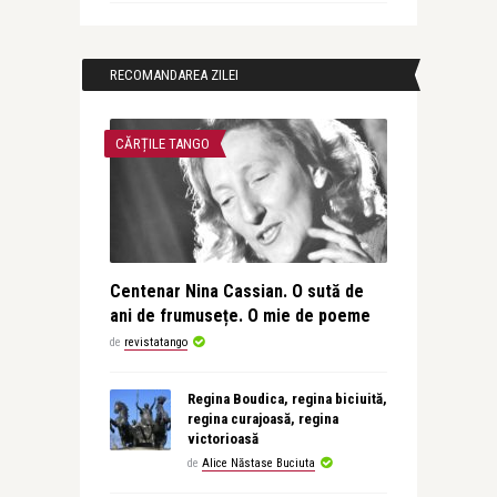
RECOMANDAREA ZILEI
CĂRȚILE TANGO
Centenar Nina Cassian. O sută de
ani de frumusețe. O mie de poeme
de
revistatango
Regina Boudica, regina biciuită,
regina curajoasă, regina
victorioasă
de
Alice Năstase Buciuta