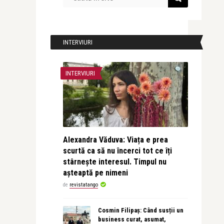
INTERVIURI
INTERVIURI
Alexandra Văduva: Viața e prea
scurtă ca să nu încerci tot ce îți
stârnește interesul. Timpul nu
așteaptă pe nimeni
de
revistatango
Cosmin Filipaș: Când susții un
business curat, asumat,