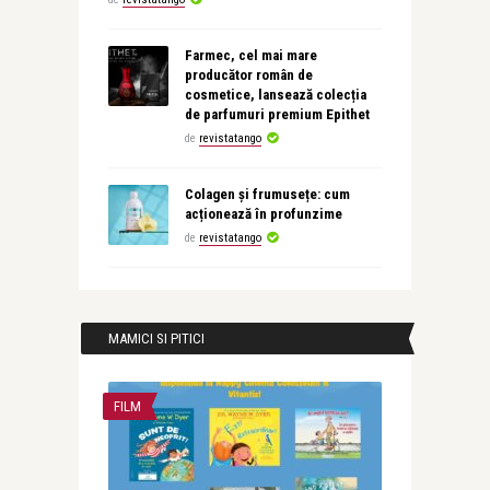
Farmec, cel mai mare
producător român de
cosmetice, lansează colecția
de parfumuri premium Epithet
de
revistatango
Colagen și frumusețe: cum
acționează în profunzime
de
revistatango
MAMICI SI PITICI
FILM