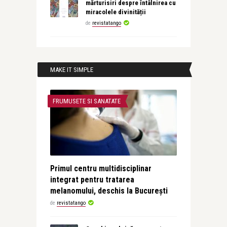
mărturisiri despre întâlnirea cu
miracolele divinității
de
revistatango
MAKE IT SIMPLE
FRUMUSETE SI SANATATE
Primul centru multidisciplinar
integrat pentru tratarea
melanomului, deschis la București
de
revistatango