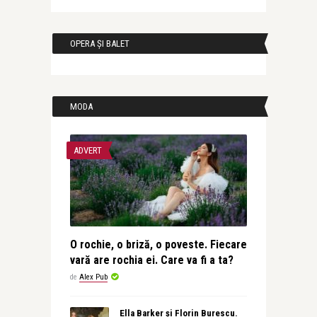
OPERA ȘI BALET
MODA
ADVERT
O rochie, o briză, o poveste. Fiecare
vară are rochia ei. Care va fi a ta?
de
Alex Pub
Ella Barker și Florin Burescu.