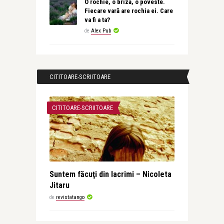
O rochie, o briză, o poveste.
Fiecare vară are rochia ei. Care
va fi a ta?
de
Alex Pub
CITITOARE-SCRIITOARE
CITITOARE-SCRIITOARE
Suntem făcuţi din lacrimi – Nicoleta
Jitaru
de
revistatango