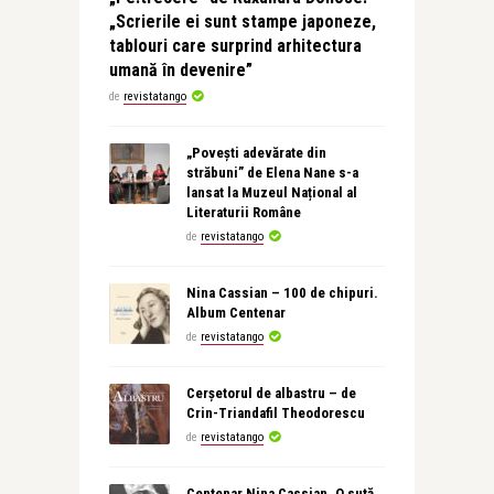
„Scrierile ei sunt stampe japoneze,
tablouri care surprind arhitectura
umană în devenire”
de
revistatango
„Povești adevărate din
străbuni” de Elena Nane s-a
lansat la Muzeul Național al
Literaturii Române
de
revistatango
Nina Cassian – 100 de chipuri.
Album Centenar
de
revistatango
Cerșetorul de albastru – de
Crin-Triandafil Theodorescu
de
revistatango
Centenar Nina Cassian. O sută