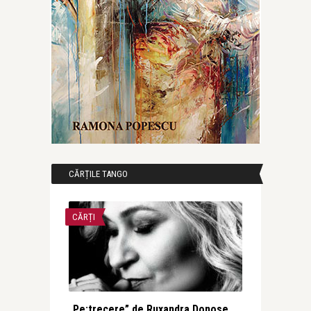
CĂRȚILE TANGO
CĂRȚI
„Pe:trecere” de Ruxandra Donose.