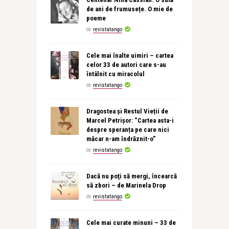
de ani de frumusețe. O mie de
poeme
de
revistatango
Cele mai înalte uimiri – cartea
celor 33 de autori care s-au
întâlnit cu miracolul
de
revistatango
Dragostea și Restul Vieții de
Marcel Petrișor: “Cartea asta-i
despre speranța pe care nici
măcar n-am îndrăznit-o”
de
revistatango
Dacă nu poţi să mergi, încearcă
să zbori – de Marinela Drop
de
revistatango
Cele mai curate minuni – 33 de