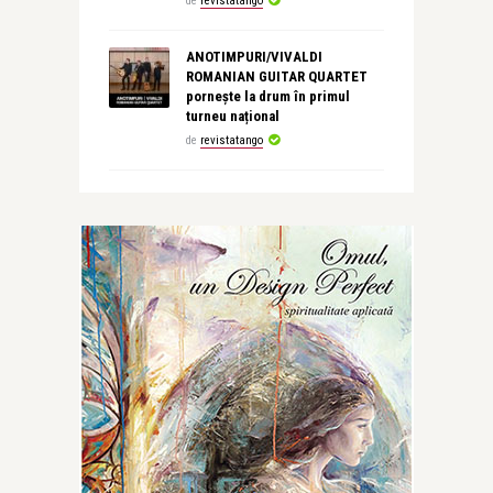
de
revistatango
ANOTIMPURI/VIVALDI
ROMANIAN GUITAR QUARTET
pornește la drum în primul
turneu național
de
revistatango