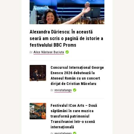
Alexandra Dăriescu: În această
seară am scris o pagină de istorie a
festivalului BBC Proms
de
Alice Năstase Buciuta
Concursul Internațional George
Enescu 2026 debutează la
Ateneul Român cu un concert
dirijat de Cristian Măcelaru
de
revistatango
Festivalul ICon Arts – Două
săptămâni în care muzica
transformă patrimoniul
Transilvaniei într-o scenă
internațională
de
revistatango