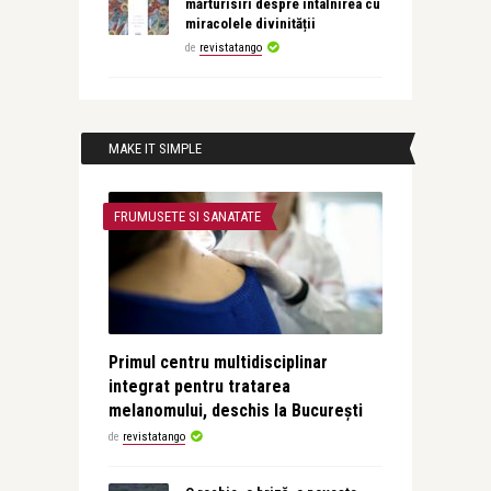
mărturisiri despre întâlnirea cu
miracolele divinității
de
revistatango
MAKE IT SIMPLE
FRUMUSETE SI SANATATE
Primul centru multidisciplinar
integrat pentru tratarea
melanomului, deschis la București
de
revistatango