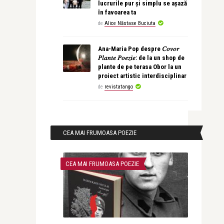
lucrurile pur și simplu se așază
în favoarea ta
de
Alice Năstase Buciuta
Ana-Maria Pop despre 𝐶𝑜𝑣𝑜𝑟
𝑃𝑙𝑎𝑛𝑡𝑒 𝑃𝑜𝑒𝑧𝑖𝑒: de la un shop de
plante de pe terasa Obor la un
proiect artistic interdisciplinar
de
revistatango
CEA MAI FRUMOASA POEZIE
CEA MAI FRUMOASA POEZIE