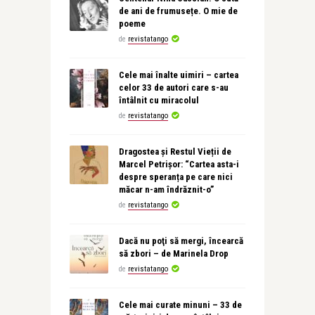
de ani de frumusețe. O mie de
poeme
de
revistatango
Cele mai înalte uimiri – cartea
celor 33 de autori care s-au
întâlnit cu miracolul
de
revistatango
Dragostea și Restul Vieții de
Marcel Petrișor: “Cartea asta-i
despre speranța pe care nici
măcar n-am îndrăznit-o”
de
revistatango
Dacă nu poţi să mergi, încearcă
să zbori – de Marinela Drop
de
revistatango
Cele mai curate minuni – 33 de