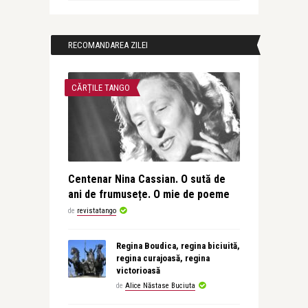
RECOMANDAREA ZILEI
CĂRȚILE TANGO
Centenar Nina Cassian. O sută de
ani de frumusețe. O mie de poeme
de
revistatango
Regina Boudica, regina biciuită,
regina curajoasă, regina
victorioasă
de
Alice Năstase Buciuta