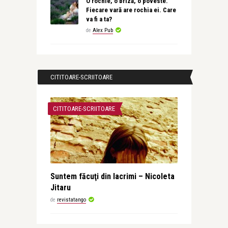
O rochie, o briză, o poveste.
Fiecare vară are rochia ei. Care
va fi a ta?
de
Alex Pub
CITITOARE-SCRIITOARE
CITITOARE-SCRIITOARE
Suntem făcuţi din lacrimi – Nicoleta
Jitaru
de
revistatango