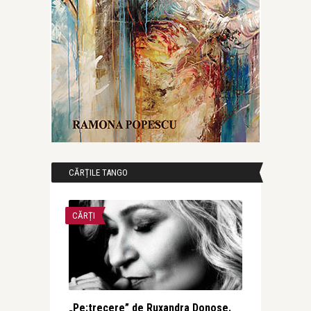
CĂRȚILE TANGO
CĂRȚI
„Pe:trecere” de Ruxandra Donose.