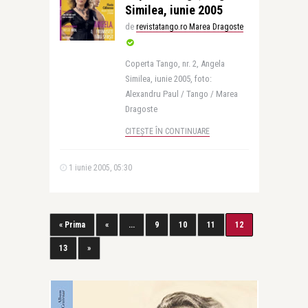
Similea, iunie 2005
de
revistatango.ro Marea Dragoste
Coperta Tango, nr. 2, Angela
Similea, iunie 2005, foto:
Alexandru Paul / Tango / Marea
Dragoste
CITEȘTE ÎN CONTINUARE
1 iunie 2005, 05:30
« Prima
«
...
9
10
11
12
13
»