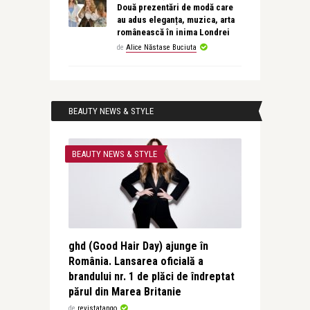
Două prezentări de modă care
au adus eleganța, muzica, arta
românească în inima Londrei
de
Alice Năstase Buciuta
BEAUTY NEWS & STYLE
BEAUTY NEWS & STYLE
ghd (Good Hair Day) ajunge în
România. Lansarea oficială a
brandului nr. 1 de plăci de îndreptat
părul din Marea Britanie
de
revistatango