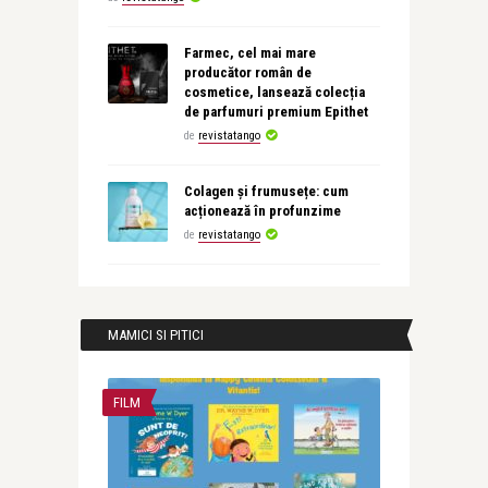
Farmec, cel mai mare
producător român de
cosmetice, lansează colecția
de parfumuri premium Epithet
de
revistatango
Colagen și frumusețe: cum
acționează în profunzime
de
revistatango
MAMICI SI PITICI
FILM