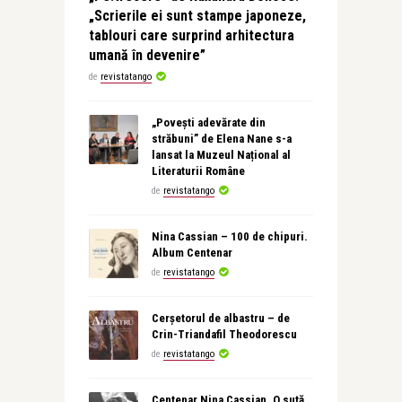
„Scrierile ei sunt stampe japoneze,
tablouri care surprind arhitectura
umană în devenire”
de
revistatango
„Povești adevărate din
străbuni” de Elena Nane s-a
lansat la Muzeul Național al
Literaturii Române
de
revistatango
Nina Cassian – 100 de chipuri.
Album Centenar
de
revistatango
Cerșetorul de albastru – de
Crin-Triandafil Theodorescu
de
revistatango
Centenar Nina Cassian. O sută