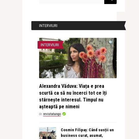
INTERVIURI
INTERVIURI
Alexandra Văduva: Viața e prea
scurtă ca să nu încerci tot ce îți
stârnește interesul. Timpul nu
așteaptă pe nimeni
de
revistatango
Cosmin Filipaș: Când susții un
business curat, asumat,