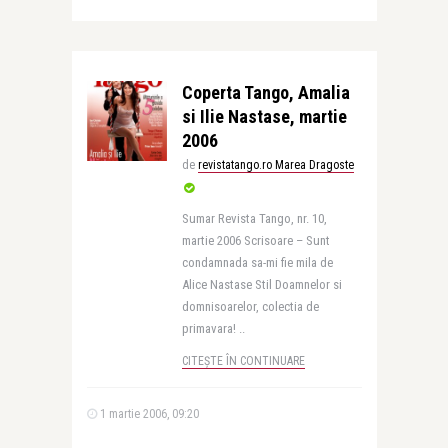
Coperta Tango, Amalia
si Ilie Nastase, martie
2006
de
revistatango.ro Marea Dragoste
Sumar Revista Tango, nr. 10,
martie 2006 Scrisoare – Sunt
condamnada sa-mi fie mila de
Alice Nastase Stil Doamnelor si
domnisoarelor, colectia de
primavara! ..
CITEȘTE ÎN CONTINUARE
1 martie 2006, 09:20