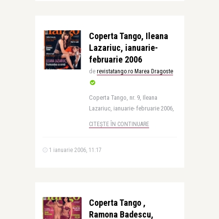
Coperta Tango, Ileana
Lazariuc, ianuarie-
februarie 2006
de
revistatango.ro Marea Dragoste
Coperta Tango, nr. 9, Ileana
Lazariuc, ianuarie- februarie 2006,
CITEȘTE ÎN CONTINUARE
1 ianuarie 2006, 11:17
Coperta Tango ,
Ramona Badescu,