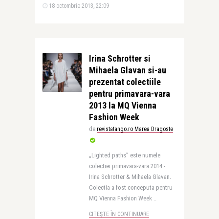
18 octombrie 2013, 22:09
Irina Schrotter si
Mihaela Glavan si-au
prezentat colectiile
pentru primavara-vara
2013 la MQ Vienna
Fashion Week
de
revistatango.ro Marea Dragoste
„Lighted paths” este numele
colectiei primavara-vara 2014 -
Irina Schrotter & Mihaela Glavan.
Colectia a fost conceputa pentru
MQ Vienna Fashion Week ..
CITEȘTE ÎN CONTINUARE