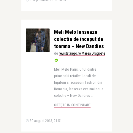
5 septembrie 2013, 18:01
Meli Melo lanseaza
colectia de inceput de
toamna – New Dandies
de
revistatango.ro Marea Dragoste
Meli Melo Paris, unul dintre
principalii retaileri locali de
bijuterii si accesorii fashion din
Romania, lanseaza cea mai noua
colectie – New Dandies ..
CITEȘTE ÎN CONTINUARE
30 august 2013, 21:51