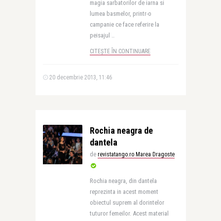
magia sarbatorilor de iarna si
lumea basmelor, printr-o
campanie ce face referire la
peisajul ..
CITEȘTE ÎN CONTINUARE
20 decembrie 2013, 11:46
Rochia neagra de
dantela
de
revistatango.ro Marea Dragoste
Rochia neagra, din dantela
reprezinta in acest moment
obiectul suprem al dorintelor
tuturor femeilor. Acest material