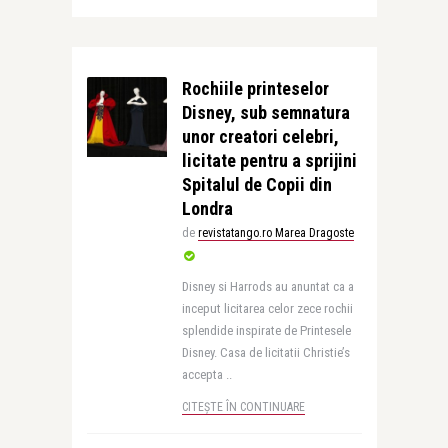
Rochiile printeselor
Disney, sub semnatura
unor creatori celebri,
licitate pentru a sprijini
Spitalul de Copii din
Londra
de
revistatango.ro Marea Dragoste
Disney si Harrods au anuntat ca a
inceput licitarea celor zece rochii
splendide inspirate de Printesele
Disney. Casa de licitatii Christie’s
accepta ..
CITEȘTE ÎN CONTINUARE