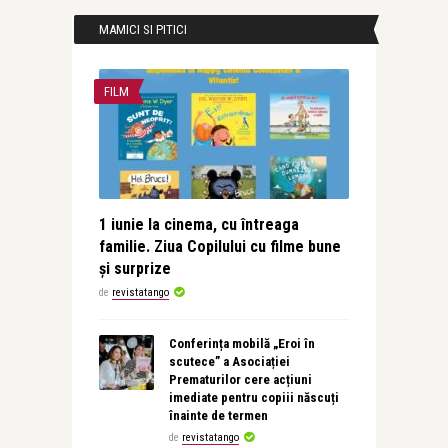
MAMICI SI PITICI
FILM
1 iunie la cinema, cu întreaga
familie. Ziua Copilului cu filme bune
și surprize
de
revistatango
Conferința mobilă „Eroi în
scutece” a Asociației
Prematurilor cere acțiuni
imediate pentru copiii născuți
înainte de termen
de
revistatango