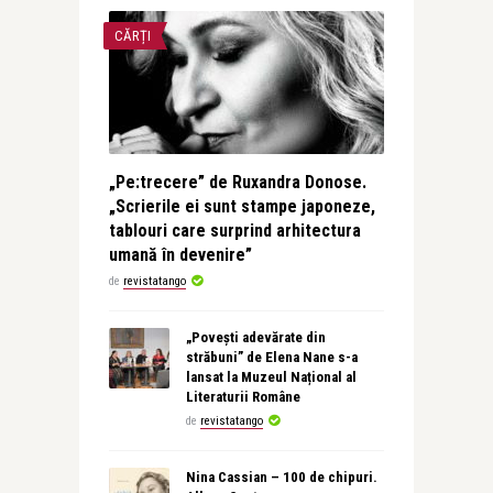
CĂRȚI
„Pe:trecere” de Ruxandra Donose.
„Scrierile ei sunt stampe japoneze,
tablouri care surprind arhitectura
umană în devenire”
de
revistatango
„Povești adevărate din
străbuni” de Elena Nane s-a
lansat la Muzeul Național al
Literaturii Române
de
revistatango
Nina Cassian – 100 de chipuri.