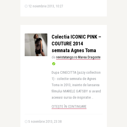
12 noiembrie 2013, 10:27
Colectia ICONIC PINK –
COUTURE 2014
semnata Agnes Toma
de
revistatango.ro Marea Dragoste
Dupa CINECITTA (jazzy collection
1) - colectie semnata de Agnes
Toma in 2013, inainte de lansarea
filmului MARELE GATSBY si avand
aceeasi sursa de inspiratie ..
CITEȘTE ÎN CONTINUARE
5 noiembrie 2013, 23:38