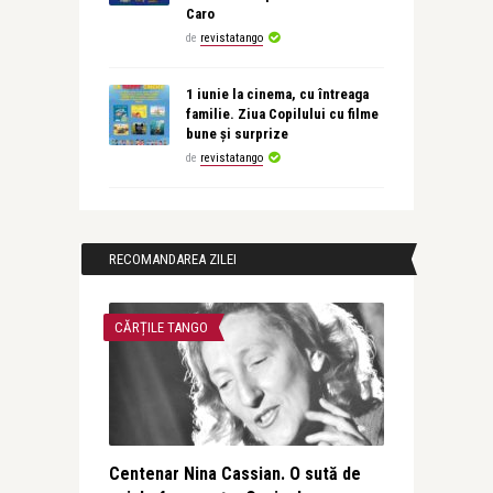
Caro
de
revistatango
1 iunie la cinema, cu întreaga
familie. Ziua Copilului cu filme
bune și surprize
de
revistatango
RECOMANDAREA ZILEI
CĂRȚILE TANGO
Centenar Nina Cassian. O sută de