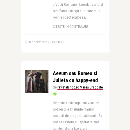
a Vocii Romaniei, Loredana a taiat
rasuflarea intregii audiente cu o
rochie spectaculoasa, ..
CITEȘTE ÎN CONTINUARE
8 decembrie 2013, 08:19
Aevum sau Romeo si
Julieta cu happy-end
de
revistatango.ro Marea Dragoste
De-o viata intreaga, am visat sa
pot rescrie finalurile marilor
povesti de dragoste ale lumii. Sa
pot sa rastorn cu speranta mea
lumile, istoria literaturii ..