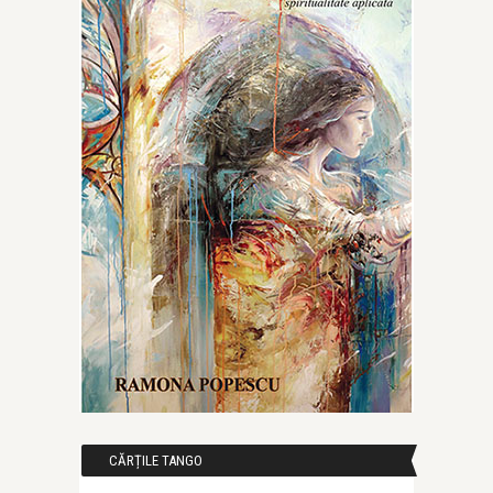
CĂRȚILE TANGO