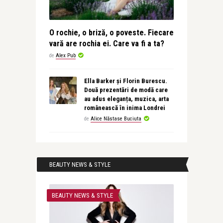
O rochie, o briză, o poveste. Fiecare
vară are rochia ei. Care va fi a ta?
de
Alex Pub
Ella Barker și Florin Burescu.
Două prezentări de modă care
au adus eleganța, muzica, arta
românească în inima Londrei
de
Alice Năstase Buciuta
BEAUTY NEWS & STYLE
BEAUTY NEWS & STYLE