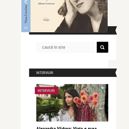
CAUTĂ ÎN SITE
INTERVIURI
INTERVIURI
Alexandra Văduva: Viața e prea