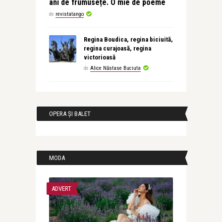
ani de frumusețe. O mie de poeme
de
revistatango
Regina Boudica, regina biciuită,
regina curajoasă, regina
victorioasă
de
Alice Năstase Buciuta
OPERA ȘI BALET
MODA
ADVERT