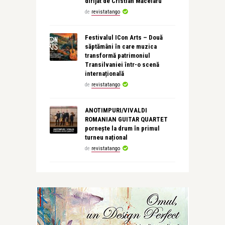
dirijat de Cristian Măcelaru
de
revistatango
Festivalul ICon Arts – Două
săptămâni în care muzica
transformă patrimoniul
Transilvaniei într-o scenă
internațională
de
revistatango
ANOTIMPURI/VIVALDI
ROMANIAN GUITAR QUARTET
pornește la drum în primul
turneu național
de
revistatango