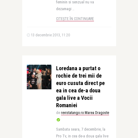
feminin si senzual nu va
dezamagi ..
CITEȘTE ÎN CONTINUARE
13 decembrie 2013, 11:20
Loredana a purtat o
rochie de trei mii de
euro cusuta direct pe
ea in cea de-a doua
gala live a Vocii
Romaniei
de
revistatango.ro Marea Dragoste
Sambata seara, 7 decembrie, la
Pro Tv, in cea de-a doua gala live