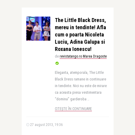
The Little Black Dress,
mereu in tendinte! Afla
cum o poarta Nicoleta
Luciu, Adina Galupa si
Roxana Ionescu!
de
revistatango.ro Marea Dragoste
Eleganta, atemporala, The Little
Black Dress ramane in continuare
in tendinte. Nici nu este de mirare
ca aceasta piesa vestimentara
“domina” garderoba ..
CITEȘTE ÎN CONTINUARE
27 august 2013, 19:36