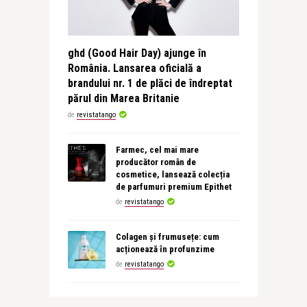
ghd (Good Hair Day) ajunge în
România. Lansarea oficială a
brandului nr. 1 de plăci de îndreptat
părul din Marea Britanie
de
revistatango
Farmec, cel mai mare
producător român de
cosmetice, lansează colecția
de parfumuri premium Epithet
de
revistatango
Colagen și frumusețe: cum
acționează în profunzime
de
revistatango