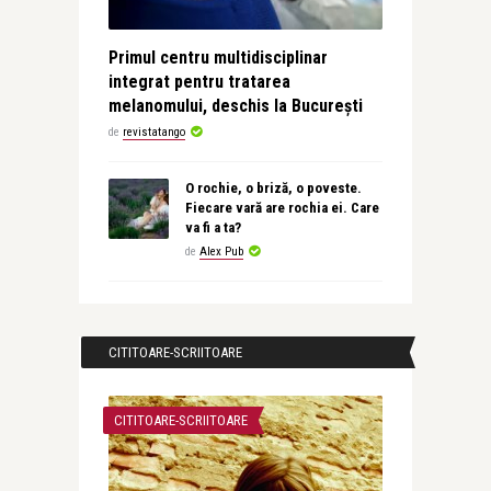
Primul centru multidisciplinar
integrat pentru tratarea
melanomului, deschis la București
de
revistatango
O rochie, o briză, o poveste.
Fiecare vară are rochia ei. Care
va fi a ta?
de
Alex Pub
CITITOARE-SCRIITOARE
CITITOARE-SCRIITOARE