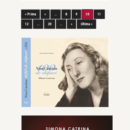
« Prima
«
...
8
9
10
11
12
...
20
...
»
Ultima »