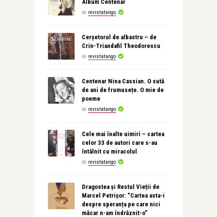
Album Centenar
de
revistatango
Cerșetorul de albastru – de
Crin-Triandafil Theodorescu
de
revistatango
Centenar Nina Cassian. O sută
de ani de frumusețe. O mie de
poeme
de
revistatango
Cele mai înalte uimiri – cartea
celor 33 de autori care s-au
întâlnit cu miracolul
de
revistatango
Dragostea și Restul Vieții de
Marcel Petrișor: “Cartea asta-i
despre speranța pe care nici
măcar n-am îndrăznit-o”