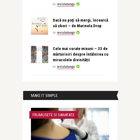
de
revistatango
Dacă nu poţi să mergi, încearcă
să zbori – de Marinela Drop
de
revistatango
Cele mai curate minuni – 33 de
mărturisiri despre întâlnirea cu
miracolele divinității
de
revistatango
MAKE IT SIMPLE
FRUMUSETE SI SANATATE