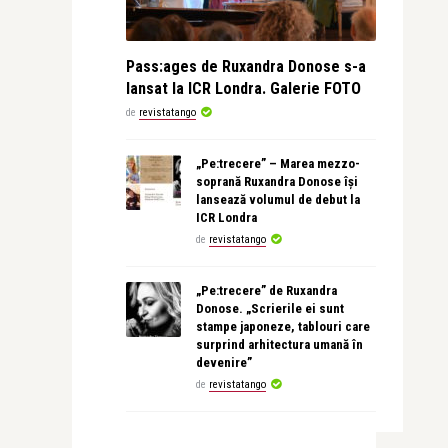
Pass:ages de Ruxandra Donose s-a
lansat la ICR Londra. Galerie FOTO
de
revistatango
„Pe:trecere” – Marea mezzo-
soprană Ruxandra Donose își
lansează volumul de debut la
ICR Londra
de
revistatango
„Pe:trecere” de Ruxandra
Donose. „Scrierile ei sunt
stampe japoneze, tablouri care
surprind arhitectura umană în
devenire”
de
revistatango