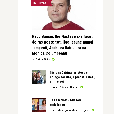
INTERVIURI
Radu Banciu: Ilie Nastase s-a facut
de ras peste tot, Hagi spune numai
tampenii, Andreea Raicu era ca
Monica Columbeanu
de
Corina Stoica
Simona Catrina, prietena și
colega noastră, a plecat, astăzi,
dintre noi
de
Alice Năstase Buciuta
Then & Now – Mihaela
Radulescu
de
revistatango.ro Marea Dragoste