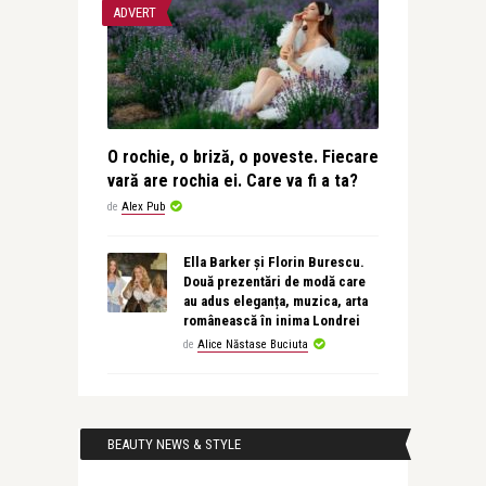
ADVERT
O rochie, o briză, o poveste. Fiecare
vară are rochia ei. Care va fi a ta?
de
Alex Pub
Ella Barker și Florin Burescu.
Două prezentări de modă care
au adus eleganța, muzica, arta
românească în inima Londrei
de
Alice Năstase Buciuta
BEAUTY NEWS & STYLE