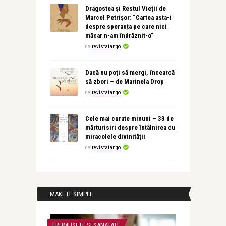
Dragostea și Restul Vieții de
Marcel Petrișor: “Cartea asta-i
despre speranța pe care nici
măcar n-am îndrăznit-o”
de
revistatango
Dacă nu poţi să mergi, încearcă
să zbori – de Marinela Drop
de
revistatango
Cele mai curate minuni – 33 de
mărturisiri despre întâlnirea cu
miracolele divinității
de
revistatango
MAKE IT SIMPLE
FRUMUSETE SI SANATATE