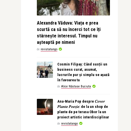
Alexandra Văduva: Viața e prea
scurtă ca să nu încerci tot ce îți
stârnește interesul. Timpul nu
așteaptă pe nimeni
de
revistatango
Cosmin Filipaș: Când susții un
business curat, asumat,
lucrurile pur și simplu se așază
în favoarea ta
de
Alice Năstase Buciuta
Ana-Maria Pop despre 𝐶𝑜𝑣𝑜𝑟
𝑃𝑙𝑎𝑛𝑡𝑒 𝑃𝑜𝑒𝑧𝑖𝑒: de la un shop de
plante de pe terasa Obor la un
proiect artistic interdisciplinar
de
revistatango