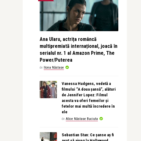
Ana Ularu, actrița româncă
multipremiată internațional, joacă în
serialul nr. 1 al Amazon Prime, The
Power/Puterea
de
Ilona Năstase
Vanessa Hudgens, vedetă a
filmului “A doua șansă”, alături
de Jennifer Lopez: Filmul
acesta va oferi femeilor și
fetelor mai multă încredere în
ele
de
Alice Năstase Buciuta
Sebastian Stan: Ce șanse aș fi
avut să ajung la Hollywood,