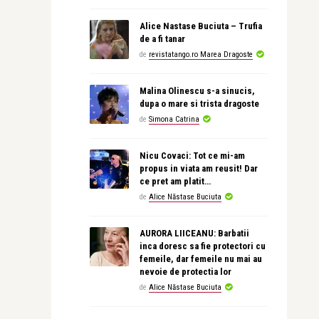
Alice Nastase Buciuta – Trufia
de a fi tanar
de
revistatango.ro Marea Dragoste
Malina Olinescu s-a sinucis,
dupa o mare si trista dragoste
de
Simona Catrina
Nicu Covaci: Tot ce mi-am
propus in viata am reusit! Dar
ce pret am platit…
de
Alice Năstase Buciuta
AURORA LIICEANU: Barbatii
inca doresc sa fie protectori cu
femeile, dar femeile nu mai au
nevoie de protectia lor
de
Alice Năstase Buciuta