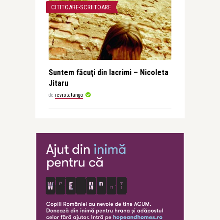
CITITOARE-SCRIITOARE
Suntem făcuţi din lacrimi – Nicoleta
Jitaru
de
revistatango