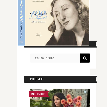
CAUTĂ ÎN SITE
INTERVIURI
INTERVIURI