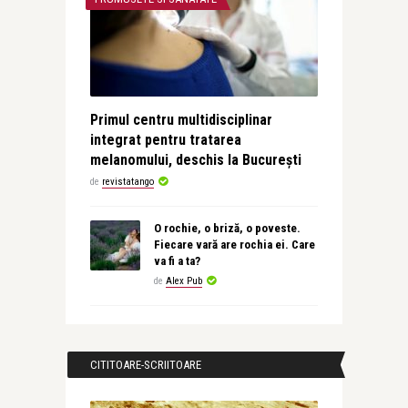
Primul centru multidisciplinar
integrat pentru tratarea
melanomului, deschis la București
de
revistatango
O rochie, o briză, o poveste.
Fiecare vară are rochia ei. Care
va fi a ta?
de
Alex Pub
CITITOARE-SCRIITOARE