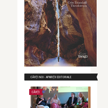
CĂRȚI NOI - APARIȚII EDITORIALE
CĂRȚI