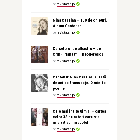
de
revistatango
Nina Cassian – 100 de chipuri.
Album Centenar
de
revistatango
Cerșetorul de albastru – de
Crin-Triandafil Theodorescu
de
revistatango
Centenar Nina Cassian. O sută
de ani de frumusețe. O mie de
poeme
de
revistatango
Cele mai înalte uimiri – cartea
celor 33 de autori care s-au
întâlnit cu miracolul
de
revistatango