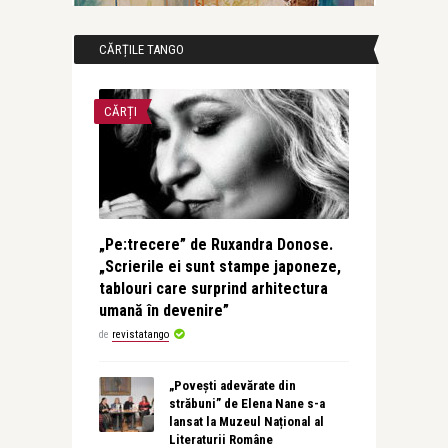
CĂRȚILE TANGO
CĂRȚI
„Pe:trecere” de Ruxandra Donose.
„Scrierile ei sunt stampe japoneze,
tablouri care surprind arhitectura
umană în devenire”
de
revistatango
„Povești adevărate din
străbuni” de Elena Nane s-a
lansat la Muzeul Național al
Literaturii Române