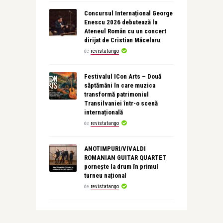
Concursul Internațional George
Enescu 2026 debutează la
Ateneul Român cu un concert
dirijat de Cristian Măcelaru
de
revistatango
Festivalul ICon Arts – Două
săptămâni în care muzica
transformă patrimoniul
Transilvaniei într-o scenă
internațională
de
revistatango
ANOTIMPURI/VIVALDI
ROMANIAN GUITAR QUARTET
pornește la drum în primul
turneu național
de
revistatango