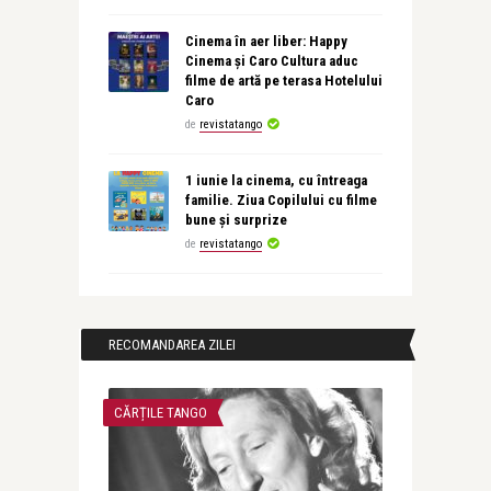
Cinema în aer liber: Happy
Cinema și Caro Cultura aduc
filme de artă pe terasa Hotelului
Caro
de
revistatango
1 iunie la cinema, cu întreaga
familie. Ziua Copilului cu filme
bune și surprize
de
revistatango
RECOMANDAREA ZILEI
CĂRȚILE TANGO