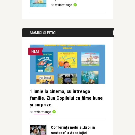
de
revistatango
MAMICI SI PITICI
FILM
1 iunie la cinema, cu întreaga
familie. Ziua Copilului cu filme bune
și surprize
de
revistatango
Conferința mobilă „Eroi în
scutece” a Asociației