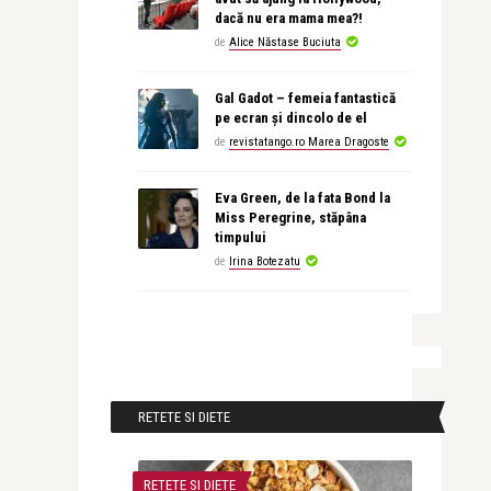
dacă nu era mama mea?!
de
Alice Năstase Buciuta
Gal Gadot – femeia fantastică
pe ecran și dincolo de el
de
revistatango.ro Marea Dragoste
Eva Green, de la fata Bond la
Miss Peregrine, stăpâna
timpului
de
Irina Botezatu
RETETE SI DIETE
RETETE SI DIETE