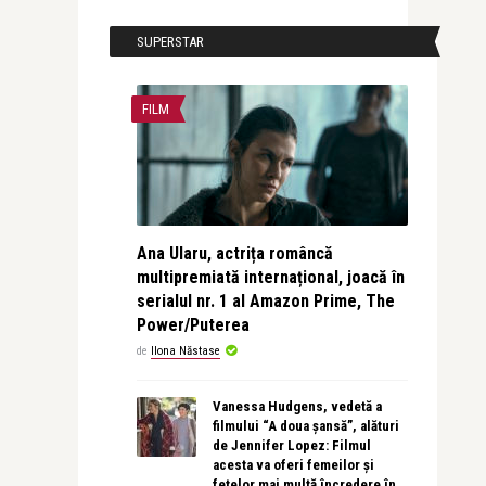
SUPERSTAR
FILM
Ana Ularu, actrița româncă
multipremiată internațional, joacă în
serialul nr. 1 al Amazon Prime, The
Power/Puterea
de
Ilona Năstase
Vanessa Hudgens, vedetă a
filmului “A doua șansă”, alături
de Jennifer Lopez: Filmul
acesta va oferi femeilor și
fetelor mai multă încredere în