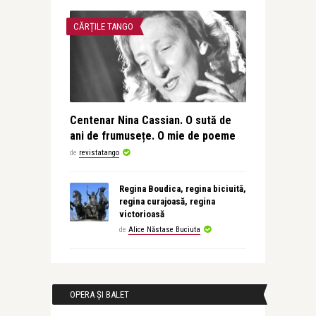
CĂRȚILE TANGO
Centenar Nina Cassian. O sută de
ani de frumusețe. O mie de poeme
de
revistatango
Regina Boudica, regina biciuită,
regina curajoasă, regina
victorioasă
de
Alice Năstase Buciuta
OPERA ȘI BALET