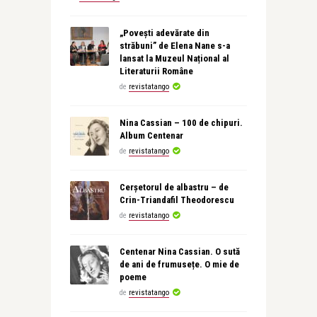
„Povești adevărate din
străbuni” de Elena Nane s-a
lansat la Muzeul Național al
Literaturii Române
de
revistatango
Nina Cassian – 100 de chipuri.
Album Centenar
de
revistatango
Cerșetorul de albastru – de
Crin-Triandafil Theodorescu
de
revistatango
Centenar Nina Cassian. O sută
de ani de frumusețe. O mie de
poeme
de
revistatango