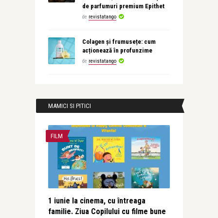
de parfumuri premium Epithet
de
revistatango
Colagen și frumusețe: cum
acționează în profunzime
de
revistatango
MAMICI SI PITICI
FILM
1 iunie la cinema, cu întreaga
familie. Ziua Copilului cu filme bune