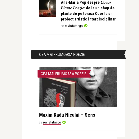
Ana-Maria Pop despre 𝐶𝑜𝑣𝑜𝑟
𝑃𝑙𝑎𝑛𝑡𝑒 𝑃𝑜𝑒𝑧𝑖𝑒: de la un shop de
plante de pe terasa Obor la un
proiect artistic interdisciplinar
de
revistatango
CEA MAI FRUMOASA POEZIE
CEA MAI FRUMOASA POEZIE
Maxim Radu Niculai – Sens
de
revistatango