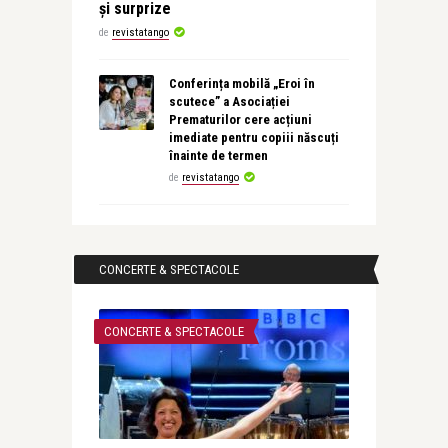
și surprize
de
revistatango
Conferința mobilă „Eroi în
scutece” a Asociației
Prematurilor cere acțiuni
imediate pentru copiii născuți
înainte de termen
de
revistatango
CONCERTE & SPECTACOLE
CONCERTE & SPECTACOLE