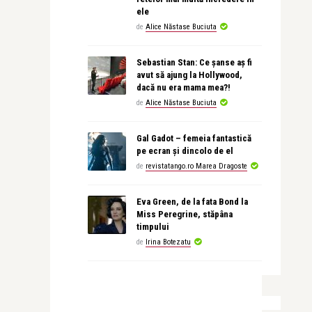
ele
de
Alice Năstase Buciuta
Sebastian Stan: Ce șanse aș fi
avut să ajung la Hollywood,
dacă nu era mama mea?!
de
Alice Năstase Buciuta
Gal Gadot – femeia fantastică
pe ecran și dincolo de el
de
revistatango.ro Marea Dragoste
Eva Green, de la fata Bond la
Miss Peregrine, stăpâna
timpului
de
Irina Botezatu