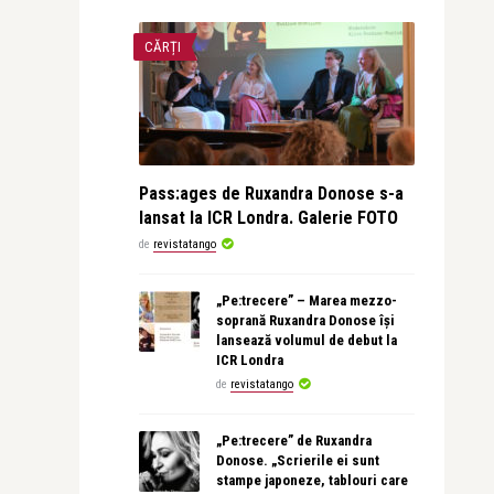
CĂRȚI
Pass:ages de Ruxandra Donose s-a
lansat la ICR Londra. Galerie FOTO
de
revistatango
„Pe:trecere” – Marea mezzo-
soprană Ruxandra Donose își
lansează volumul de debut la
ICR Londra
de
revistatango
„Pe:trecere” de Ruxandra
Donose. „Scrierile ei sunt
stampe japoneze, tablouri care