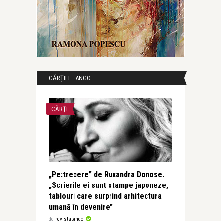
CĂRȚILE TANGO
CĂRȚI
„Pe:trecere” de Ruxandra Donose.
„Scrierile ei sunt stampe japoneze,
tablouri care surprind arhitectura
umană în devenire”
de
revistatango