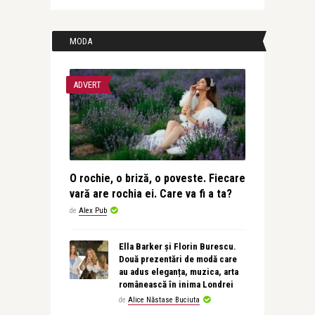
MODA
ADVERT
O rochie, o briză, o poveste. Fiecare
vară are rochia ei. Care va fi a ta?
de
Alex Pub
Ella Barker și Florin Burescu.
Două prezentări de modă care
au adus eleganța, muzica, arta
românească în inima Londrei
de
Alice Năstase Buciuta