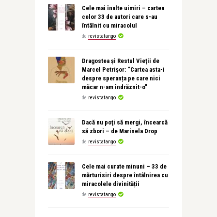
Cele mai înalte uimiri – cartea
celor 33 de autori care s-au
întâlnit cu miracolul
de
revistatango
Dragostea și Restul Vieții de
Marcel Petrișor: “Cartea asta-i
despre speranța pe care nici
măcar n-am îndrăznit-o”
de
revistatango
Dacă nu poţi să mergi, încearcă
să zbori – de Marinela Drop
de
revistatango
Cele mai curate minuni – 33 de
mărturisiri despre întâlnirea cu
miracolele divinității
de
revistatango