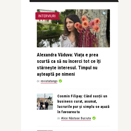
INTERVIURI
Alexandra Văduva: Viața e prea
scurtă ca să nu încerci tot ce îți
stârnește interesul. Timpul nu
așteaptă pe nimeni
de
revistatango
Cosmin Filipaș: Când susții un
business curat, asumat,
lucrurile pur și simplu se așază
în favoarea ta
de
Alice Năstase Buciuta