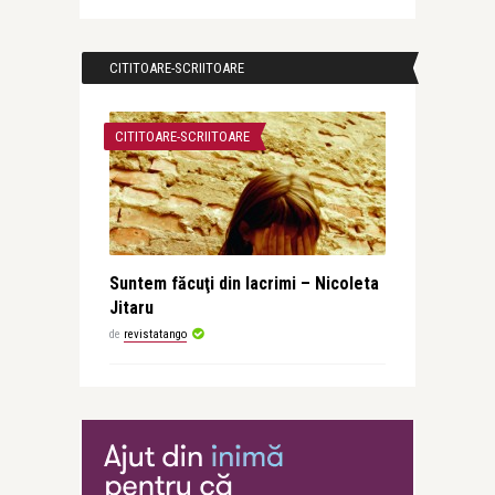
CITITOARE-SCRIITOARE
CITITOARE-SCRIITOARE
Suntem făcuţi din lacrimi – Nicoleta
Jitaru
de
revistatango