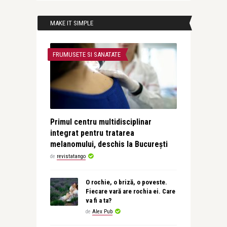
MAKE IT SIMPLE
FRUMUSETE SI SANATATE
Primul centru multidisciplinar
integrat pentru tratarea
melanomului, deschis la București
de
revistatango
O rochie, o briză, o poveste.
Fiecare vară are rochia ei. Care
va fi a ta?
de
Alex Pub