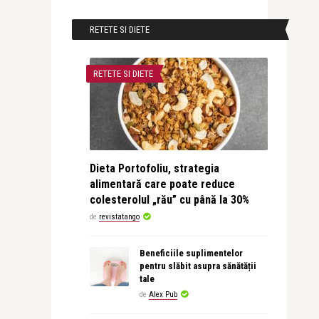
RETETE SI DIETE
RETETE SI DIETE
Dieta Portofoliu, strategia
alimentară care poate reduce
colesterolul „rău” cu până la 30%
de
revistatango
Beneficiile suplimentelor
pentru slăbit asupra sănătății
tale
de
Alex Pub