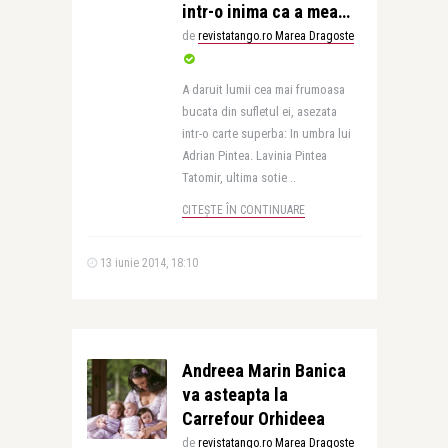
intr-o inima ca a mea…
de
revistatango.ro Marea Dragoste
A daruit lumii cea mai frumoasa
bucata din sufletul ei, asezata
intr-o carte superba: In umbra lui
Adrian Pintea. Lavinia Pintea
Tatomir, ultima sotie ..
CITEȘTE ÎN CONTINUARE
13 iunie 2014, 18:10
Andreea Marin Banica
va asteapta la
Carrefour Orhideea
de
revistatango.ro Marea Dragoste