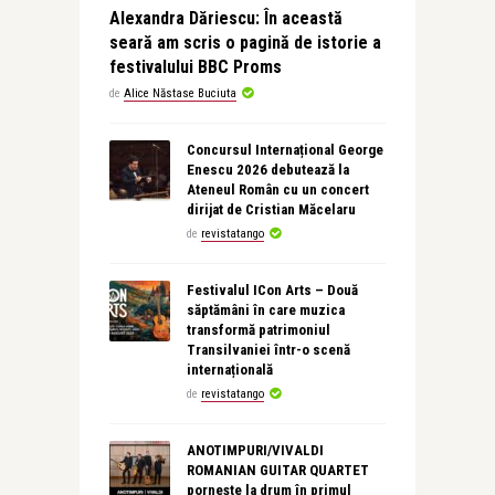
Alexandra Dăriescu: În această
seară am scris o pagină de istorie a
festivalului BBC Proms
de
Alice Năstase Buciuta
Concursul Internațional George
Enescu 2026 debutează la
Ateneul Român cu un concert
dirijat de Cristian Măcelaru
de
revistatango
Festivalul ICon Arts – Două
săptămâni în care muzica
transformă patrimoniul
Transilvaniei într-o scenă
internațională
de
revistatango
ANOTIMPURI/VIVALDI
ROMANIAN GUITAR QUARTET
pornește la drum în primul