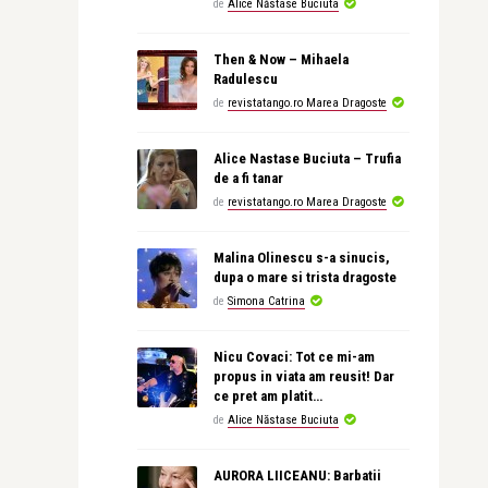
de
Alice Năstase Buciuta
Then & Now – Mihaela
Radulescu
de
revistatango.ro Marea Dragoste
Alice Nastase Buciuta – Trufia
de a fi tanar
de
revistatango.ro Marea Dragoste
Malina Olinescu s-a sinucis,
dupa o mare si trista dragoste
de
Simona Catrina
Nicu Covaci: Tot ce mi-am
propus in viata am reusit! Dar
ce pret am platit…
de
Alice Năstase Buciuta
AURORA LIICEANU: Barbatii