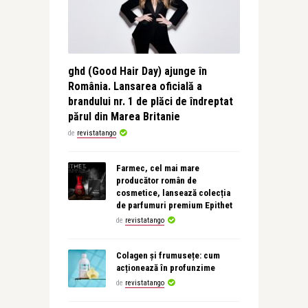
ghd (Good Hair Day) ajunge în
România. Lansarea oficială a
brandului nr. 1 de plăci de îndreptat
părul din Marea Britanie
de
revistatango
Farmec, cel mai mare
producător român de
cosmetice, lansează colecția
de parfumuri premium Epithet
de
revistatango
Colagen și frumusețe: cum
acționează în profunzime
de
revistatango