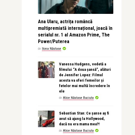
Ana Ularu, actrița româncă
multipremiată internațional, joacă în
serialul nr. 1 al Amazon Prime, The
Power/Puterea
de
Ilona Năstase
Vanessa Hudgens, vedetă a
filmului “A doua șansă”, alături
de Jennifer Lopez: Filmul
acesta va oferi femeilor și
fetelor mai multă încredere în
ele
de
Alice Năstase Buciuta
Sebastian Stan: Ce șanse aș fi
avut să ajung la Hollywood,
dacă nu era mama mea?!
de
Alice Năstase Buciuta