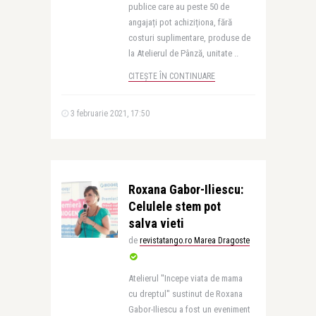
publice care au peste 50 de
angajați pot achiziționa, fără
costuri suplimentare, produse de
la Atelierul de Pânză, unitate ..
CITEȘTE ÎN CONTINUARE
3 februarie 2021, 17:50
Roxana Gabor-Iliescu:
Celulele stem pot
salva vieti
de
revistatango.ro Marea Dragoste
Atelierul ''Incepe viata de mama
cu dreptul'' sustinut de Roxana
Gabor-Iliescu a fost un eveniment