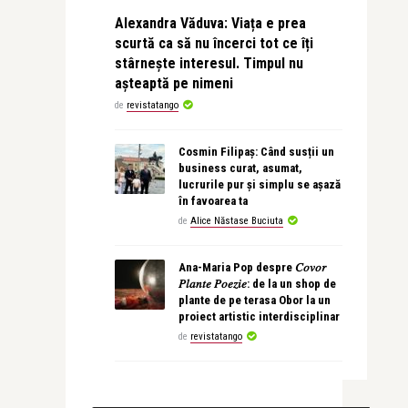
Alexandra Văduva: Viața e prea
scurtă ca să nu încerci tot ce îți
stârnește interesul. Timpul nu
așteaptă pe nimeni
de
revistatango
Cosmin Filipaș: Când susții un
business curat, asumat,
lucrurile pur și simplu se așază
în favoarea ta
de
Alice Năstase Buciuta
Ana-Maria Pop despre 𝐶𝑜𝑣𝑜𝑟
𝑃𝑙𝑎𝑛𝑡𝑒 𝑃𝑜𝑒𝑧𝑖𝑒: de la un shop de
plante de pe terasa Obor la un
proiect artistic interdisciplinar
de
revistatango