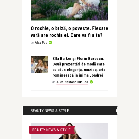
O rochie, o briză, o poveste. Fiecare
vară are rochia ei. Care va fi a ta?
de
Alex Pub
Ella Barker și Florin Burescu.
Două prezentări de modă care
au adus eleganța, muzica, arta
românească în inima Londrei
de
Alice Năstase Buciuta
BEAUTY NEWS & STYLE
BEAUTY NEWS & STYLE