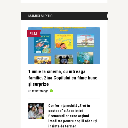
MAMICI SI PITICI
FILM
1 iunie la cinema, cu întreaga
familie. Ziua Copilului cu filme bune
și surprize
de
revistatango
Conferința mobilă „Eroi în
scutece” a Asociației
Prematurilor cere acțiuni
imediate pentru copiii născuți
înainte de termen