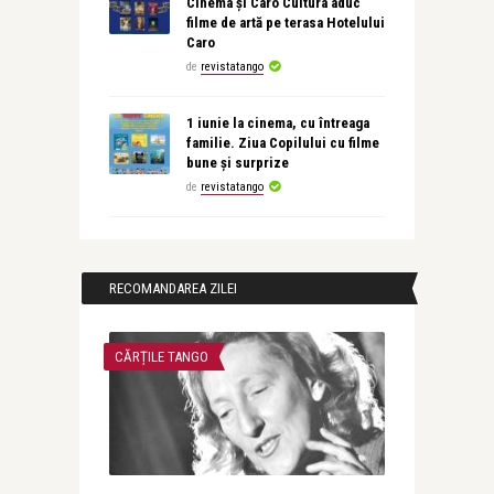
Cinema și Caro Cultura aduc
filme de artă pe terasa Hotelului
Caro
de
revistatango
1 iunie la cinema, cu întreaga
familie. Ziua Copilului cu filme
bune și surprize
de
revistatango
RECOMANDAREA ZILEI
CĂRȚILE TANGO