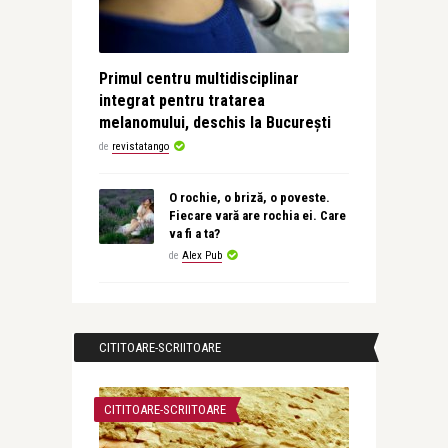
Primul centru multidisciplinar
integrat pentru tratarea
melanomului, deschis la București
de
revistatango
O rochie, o briză, o poveste.
Fiecare vară are rochia ei. Care
va fi a ta?
de
Alex Pub
CITITOARE-SCRIITOARE
CITITOARE-SCRIITOARE