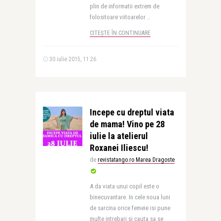
plin de informatii extrem de
folositoare viitoarelor ..
CITEȘTE ÎN CONTINUARE
30 iulie 2015, 11:26
Incepe cu dreptul viata
de mama! Vino pe 28
iulie la atelierul
Roxanei Iliescu!
de
revistatango.ro Marea Dragoste
A da viata unui copil este o
binecuvantare. In cele noua luni
de sarcina orice femeie isi pune
multe intrebari si cauta sa se