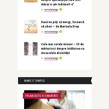
măcar n-am îndrăznit-o”
de
revistatango
Dacă nu poţi să mergi, încearcă
să zbori – de Marinela Drop
de
revistatango
Cele mai curate minuni – 33 de
mărturisiri despre întâlnirea cu
miracolele divinității
de
revistatango
MAKE IT SIMPLE
FRUMUSETE SI SANATATE