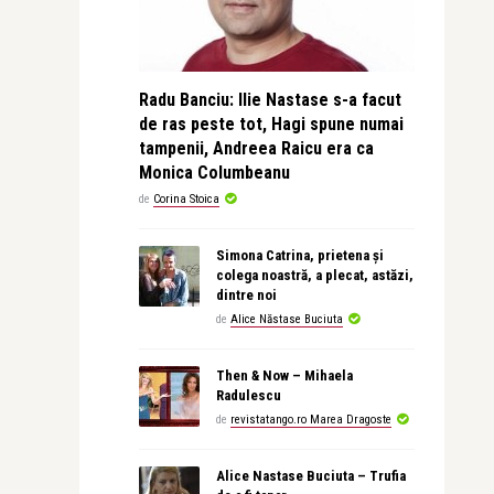
Radu Banciu: Ilie Nastase s-a facut
de ras peste tot, Hagi spune numai
tampenii, Andreea Raicu era ca
Monica Columbeanu
de
Corina Stoica
Simona Catrina, prietena și
colega noastră, a plecat, astăzi,
dintre noi
de
Alice Năstase Buciuta
Then & Now – Mihaela
Radulescu
de
revistatango.ro Marea Dragoste
Alice Nastase Buciuta – Trufia