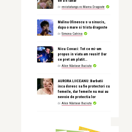
de a fi tanar
de
revistatango.ro Marea Dragoste
Malina Olinescu s-a sinucis,
dupa o mare si trista dragoste
de
Simona Catrina
Nicu Covaci: Tot ce mi-am
propus in viata am reusit! Dar
ce pret am platit…
de
Alice Năstase Buciuta
AURORA LIICEANU: Barbatii
inca doresc sa fie protectori cu
femeile, dar femeile nu mai au
nevoie de protectia lor
de
Alice Năstase Buciuta