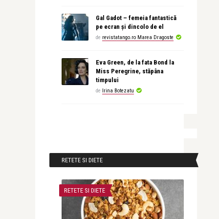
Gal Gadot – femeia fantastică
pe ecran și dincolo de el
de
revistatango.ro Marea Dragoste
Eva Green, de la fata Bond la
Miss Peregrine, stăpâna
timpului
de
Irina Botezatu
RETETE SI DIETE
RETETE SI DIETE