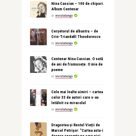
Nina Cassian – 100 de chipuri.
Album Centenar
de
revistatango
Cerșetorul de albastru – de
Crin-Triandafil Theodorescu
de
revistatango
Centenar Nina Cassian. O sută
de ani de frumusețe. O mie de
poeme
de
revistatango
Cele mai înalte uimiri – cartea
celor 33 de autori care s-au
întâlnit cu miracolul
de
revistatango
Dragostea și Restul Vieții de
Marcel Petrișor: “Cartea asta-i
despre speranța pe care nici