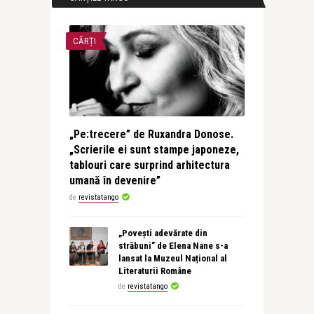
CĂRȚI
„Pe:trecere” de Ruxandra Donose.
„Scrierile ei sunt stampe japoneze,
tablouri care surprind arhitectura
umană în devenire”
de
revistatango
„Povești adevărate din
străbuni” de Elena Nane s-a
lansat la Muzeul Național al
Literaturii Române
de
revistatango