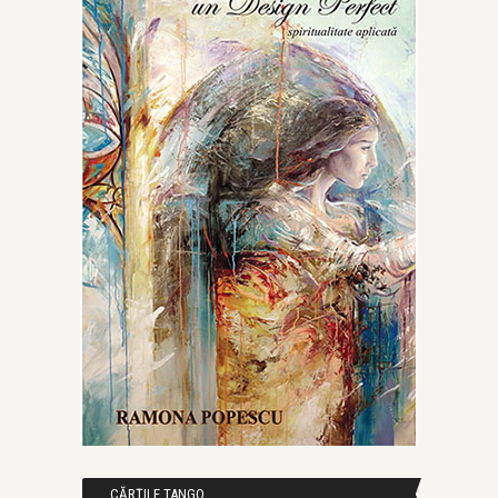
CĂRȚILE TANGO