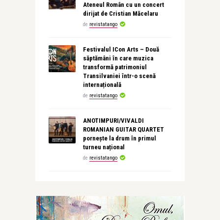
Ateneul Român cu un concert
dirijat de Cristian Măcelaru
de
revistatango
Festivalul ICon Arts – Două
săptămâni în care muzica
transformă patrimoniul
Transilvaniei într-o scenă
internațională
de
revistatango
ANOTIMPURI/VIVALDI
ROMANIAN GUITAR QUARTET
pornește la drum în primul
turneu național
de
revistatango