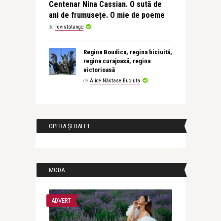
Centenar Nina Cassian. O sută de
ani de frumusețe. O mie de poeme
de
revistatango
Regina Boudica, regina biciuită,
regina curajoasă, regina
victorioasă
de
Alice Năstase Buciuta
OPERA ȘI BALET
MODA
ADVERT