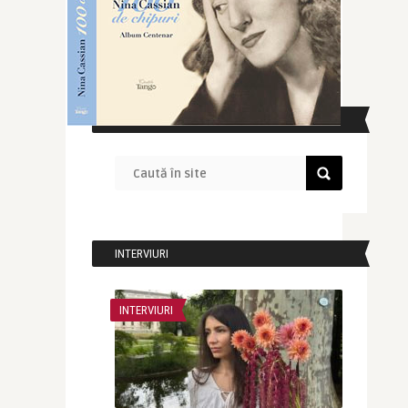
CAUTĂ ÎN SITE
INTERVIURI
INTERVIURI