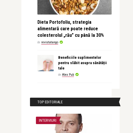
Dieta Portofoliu, strategia
alimentară care poate reduce
colesterolul „rău” cu până la 30%
de
revistatango
Beneficiile suplimentelor
pentru slăbit asupra sănătății
tale
de
Alex Pub
TOP EDITORIALE
INTERVIURI