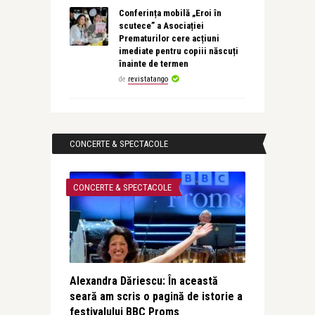
Conferința mobilă „Eroi în
scutece” a Asociației
Prematurilor cere acțiuni
imediate pentru copiii născuți
înainte de termen
de
revistatango
CONCERTE & SPECTACOLE
CONCERTE & SPECTACOLE
Alexandra Dăriescu: În această
seară am scris o pagină de istorie a
festivalului BBC Proms