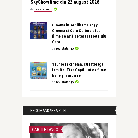
SkyShowtime din 22 august 2026
de
revistatango
Cinema în aer liber: Happy
Cinema și Caro Cultura aduc
filme de artă pe terasa Hotelului
Caro
de
revistatango
1 iunie la cinema, cu întreaga
familie. Ziua Copilului cu filme
bune și surprize
de
revistatango
RECOMANDAREA ZILEI
CĂRȚILE TANGO