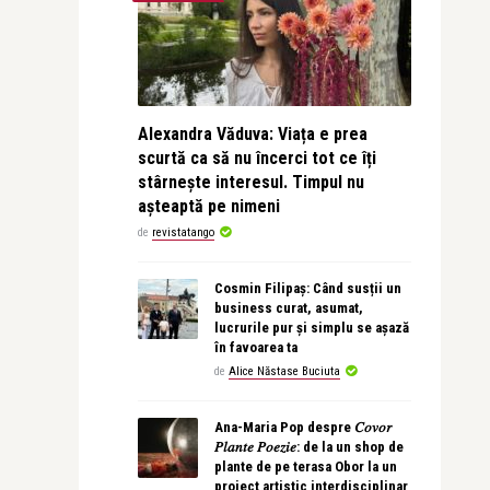
Alexandra Văduva: Viața e prea
scurtă ca să nu încerci tot ce îți
stârnește interesul. Timpul nu
așteaptă pe nimeni
de
revistatango
Cosmin Filipaș: Când susții un
business curat, asumat,
lucrurile pur și simplu se așază
în favoarea ta
de
Alice Năstase Buciuta
Ana-Maria Pop despre 𝐶𝑜𝑣𝑜𝑟
𝑃𝑙𝑎𝑛𝑡𝑒 𝑃𝑜𝑒𝑧𝑖𝑒: de la un shop de
plante de pe terasa Obor la un
proiect artistic interdisciplinar