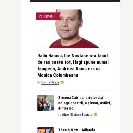
INTERVIURI
Radu Banciu: Ilie Nastase s-a facut
de ras peste tot, Hagi spune numai
tampenii, Andreea Raicu era ca
Monica Columbeanu
de
Corina Stoica
Simona Catrina, prietena și
colega noastră, a plecat, astăzi,
dintre noi
de
Alice Năstase Buciuta
Then & Now – Mihaela