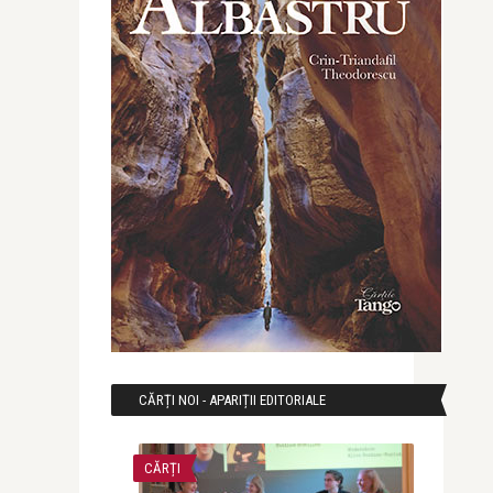
CĂRȚI NOI - APARIȚII EDITORIALE
CĂRȚI