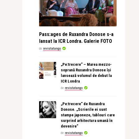
Pass:ages de Ruxandra Donose s-a
lansat la ICR Londra. Galerie FOTO
de
revistatango
„Pe:trecere” – Marea mezzo-
soprană Ruxandra Donose își
lansează volumul de debut la
ICR Londra
de
revistatango
„Pe:trecere” de Ruxandra
Donose. „Scrierile ei sunt
stampe japoneze, tablouri care
surprind arhitectura umană în
devenire”
de
revistatango