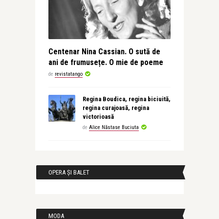
Centenar Nina Cassian. O sută de
ani de frumusețe. O mie de poeme
de
revistatango
Regina Boudica, regina biciuită,
regina curajoasă, regina
victorioasă
de
Alice Năstase Buciuta
OPERA ȘI BALET
MODA