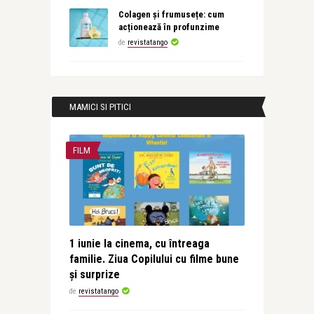
Colagen și frumusețe: cum
acționează în profunzime
de
revistatango
MAMICI SI PITICI
FILM
1 iunie la cinema, cu întreaga
familie. Ziua Copilului cu filme bune
și surprize
de
revistatango