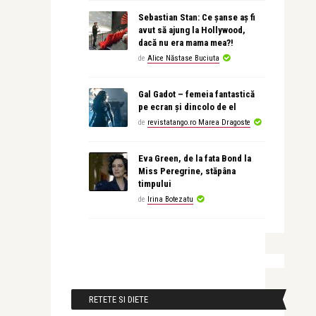
Sebastian Stan: Ce șanse aș fi
avut să ajung la Hollywood,
dacă nu era mama mea?!
de
Alice Năstase Buciuta
Gal Gadot – femeia fantastică
pe ecran și dincolo de el
de
revistatango.ro Marea Dragoste
Eva Green, de la fata Bond la
Miss Peregrine, stăpâna
timpului
de
Irina Botezatu
RETETE SI DIETE