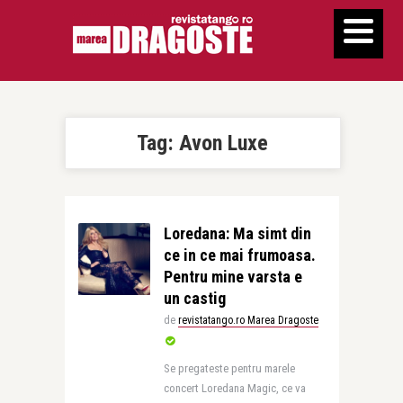
Tag:
Avon Luxe
Loredana: Ma simt din
ce in ce mai frumoasa.
Pentru mine varsta e
un castig
de
revistatango.ro Marea Dragoste
Se pregateste pentru marele
concert Loredana Magic, ce va