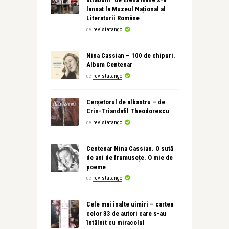
lansat la Muzeul Național al
Literaturii Române
de
revistatango
Nina Cassian – 100 de chipuri.
Album Centenar
de
revistatango
Cerșetorul de albastru – de
Crin-Triandafil Theodorescu
de
revistatango
Centenar Nina Cassian. O sută
de ani de frumusețe. O mie de
poeme
de
revistatango
Cele mai înalte uimiri – cartea
celor 33 de autori care s-au
întâlnit cu miracolul