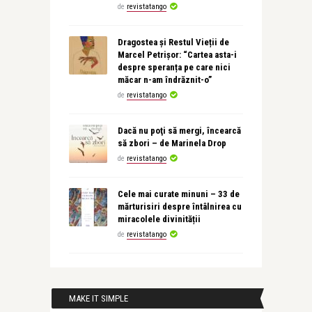
de
revistatango
Dragostea și Restul Vieții de
Marcel Petrișor: “Cartea asta-i
despre speranța pe care nici
măcar n-am îndrăznit-o”
de
revistatango
Dacă nu poţi să mergi, încearcă
să zbori – de Marinela Drop
de
revistatango
Cele mai curate minuni – 33 de
mărturisiri despre întâlnirea cu
miracolele divinității
de
revistatango
MAKE IT SIMPLE