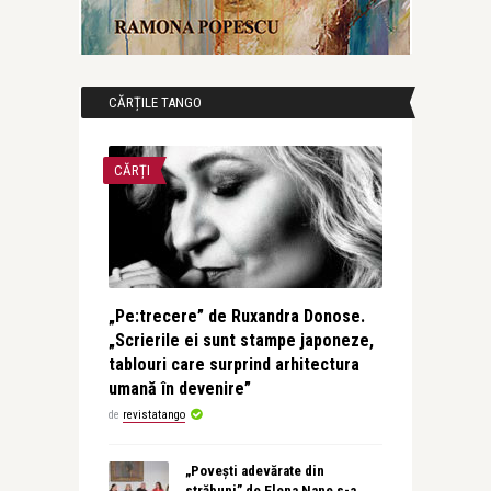
CĂRȚILE TANGO
CĂRȚI
„Pe:trecere” de Ruxandra Donose.
„Scrierile ei sunt stampe japoneze,
tablouri care surprind arhitectura
umană în devenire”
de
revistatango
„Povești adevărate din
străbuni” de Elena Nane s-a