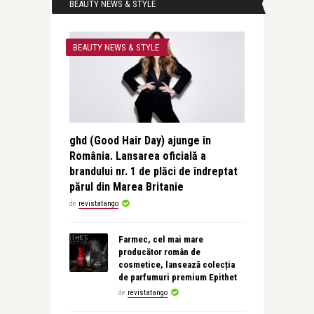
BEAUTY NEWS & STYLE
BEAUTY NEWS & STYLE
ghd (Good Hair Day) ajunge în
România. Lansarea oficială a
brandului nr. 1 de plăci de îndreptat
părul din Marea Britanie
de
revistatango
Farmec, cel mai mare
producător român de
cosmetice, lansează colecția
de parfumuri premium Epithet
de
revistatango