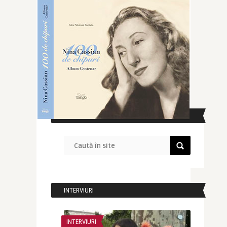
CAUTĂ ÎN SITE
INTERVIURI
INTERVIURI