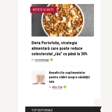
RETETE SI DIETE
Dieta Portofoliu, strategia
alimentară care poate reduce
colesterolul „rău” cu până la 30%
de
revistatango
Beneficiile suplimentelor
pentru slăbit asupra sănătății
tale
de
Alex Pub
TOP EDITORIALE