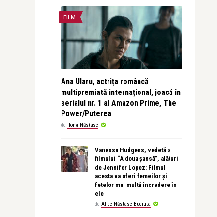
FILM
Ana Ularu, actrița româncă
multipremiată internațional, joacă în
serialul nr. 1 al Amazon Prime, The
Power/Puterea
de
Ilona Năstase
Vanessa Hudgens, vedetă a
filmului “A doua șansă”, alături
de Jennifer Lopez: Filmul
acesta va oferi femeilor și
fetelor mai multă încredere în
ele
de
Alice Năstase Buciuta