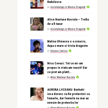
Radulescu
de
revistatango.ro Marea Dragoste
Alice Nastase Buciuta – Trufia
de a fi tanar
de
revistatango.ro Marea Dragoste
Malina Olinescu s-a sinucis,
dupa o mare si trista dragoste
de
Simona Catrina
Nicu Covaci: Tot ce mi-am
propus in viata am reusit! Dar
ce pret am platit…
de
Alice Năstase Buciuta
AURORA LIICEANU: Barbatii
inca doresc sa fie protectori cu
femeile, dar femeile nu mai au
nevoie de protectia lor
de
Alice Năstase Buciuta