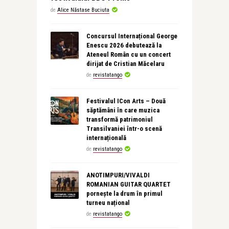
de
Alice Năstase Buciuta
Concursul Internațional George
Enescu 2026 debutează la
Ateneul Român cu un concert
dirijat de Cristian Măcelaru
de
revistatango
Festivalul ICon Arts – Două
săptămâni în care muzica
transformă patrimoniul
Transilvaniei într-o scenă
internațională
de
revistatango
ANOTIMPURI/VIVALDI
ROMANIAN GUITAR QUARTET
pornește la drum în primul
turneu național
de
revistatango