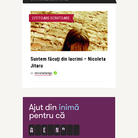
CITITOARE-SCRIITOARE
Suntem făcuţi din lacrimi – Nicoleta
Jitaru
de
revistatango