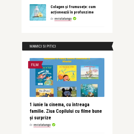
Colagen și frumusețe: cum
acționează în profunzime
de
revistatango
MAMICI SI PITICI
FILM
1 iunie la cinema, cu întreaga
familie. Ziua Copilului cu filme bune
și surprize
de
revistatango