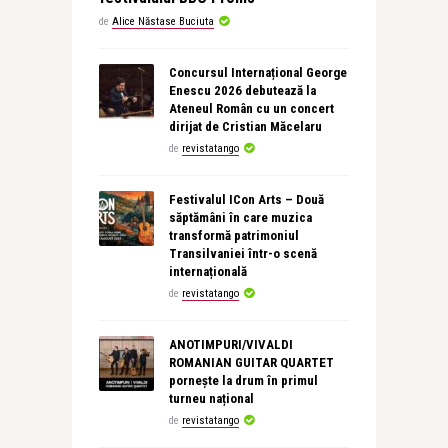
de
Alice Năstase Buciuta
Concursul Internațional George
Enescu 2026 debutează la
Ateneul Român cu un concert
dirijat de Cristian Măcelaru
de
revistatango
Festivalul ICon Arts – Două
săptămâni în care muzica
transformă patrimoniul
Transilvaniei într-o scenă
internațională
de
revistatango
ANOTIMPURI/VIVALDI
ROMANIAN GUITAR QUARTET
pornește la drum în primul
turneu național
de
revistatango