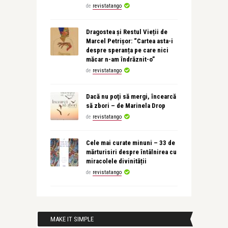
de
revistatango
Dragostea și Restul Vieții de
Marcel Petrișor: “Cartea asta-i
despre speranța pe care nici
măcar n-am îndrăznit-o”
de
revistatango
Dacă nu poţi să mergi, încearcă
să zbori – de Marinela Drop
de
revistatango
Cele mai curate minuni – 33 de
mărturisiri despre întâlnirea cu
miracolele divinității
de
revistatango
MAKE IT SIMPLE