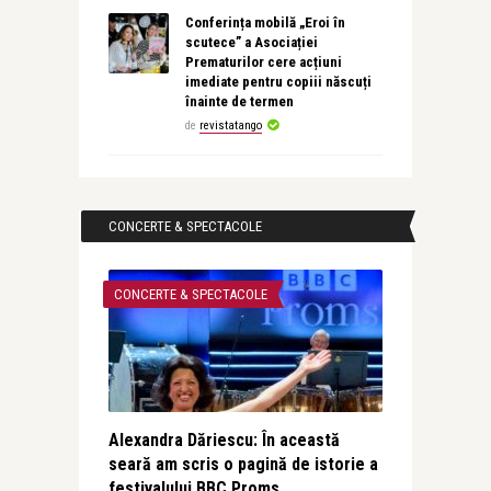
Conferința mobilă „Eroi în
scutece” a Asociației
Prematurilor cere acțiuni
imediate pentru copiii născuți
înainte de termen
de
revistatango
CONCERTE & SPECTACOLE
CONCERTE & SPECTACOLE
Alexandra Dăriescu: În această
seară am scris o pagină de istorie a
festivalului BBC Proms