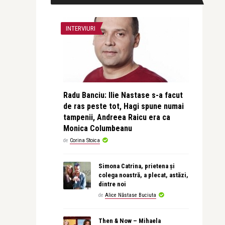
INTERVIURI
Radu Banciu: Ilie Nastase s-a facut
de ras peste tot, Hagi spune numai
tampenii, Andreea Raicu era ca
Monica Columbeanu
de
Corina Stoica
Simona Catrina, prietena și
colega noastră, a plecat, astăzi,
dintre noi
de
Alice Năstase Buciuta
Then & Now – Mihaela