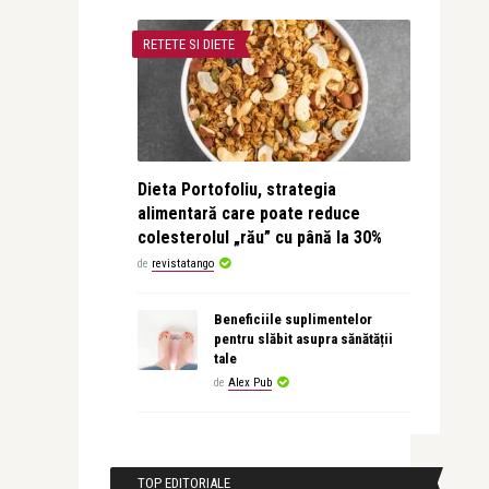
RETETE SI DIETE
Dieta Portofoliu, strategia
alimentară care poate reduce
colesterolul „rău” cu până la 30%
de
revistatango
Beneficiile suplimentelor
pentru slăbit asupra sănătății
tale
de
Alex Pub
TOP EDITORIALE