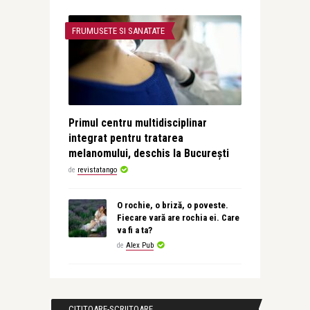
FRUMUSETE SI SANATATE
Primul centru multidisciplinar
integrat pentru tratarea
melanomului, deschis la București
de
revistatango
O rochie, o briză, o poveste.
Fiecare vară are rochia ei. Care
va fi a ta?
de
Alex Pub
CITITOARE-SCRIITOARE