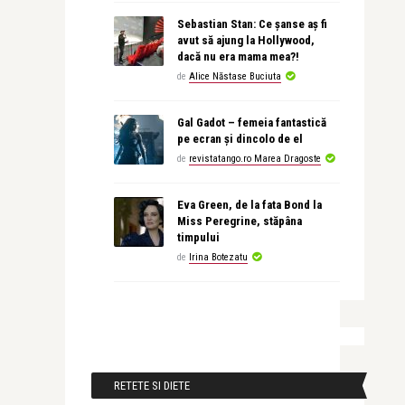
Sebastian Stan: Ce șanse aș fi
avut să ajung la Hollywood,
dacă nu era mama mea?!
de
Alice Năstase Buciuta
Gal Gadot – femeia fantastică
pe ecran și dincolo de el
de
revistatango.ro Marea Dragoste
Eva Green, de la fata Bond la
Miss Peregrine, stăpâna
timpului
de
Irina Botezatu
RETETE SI DIETE