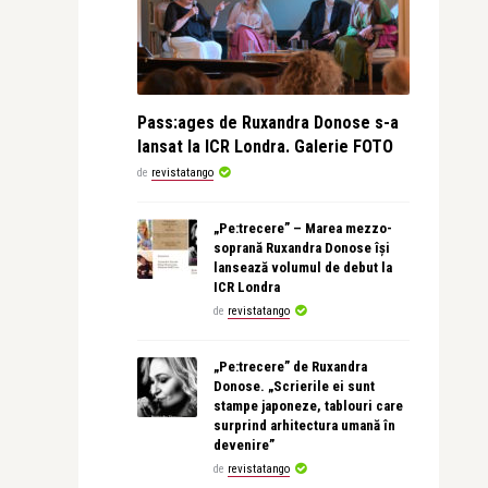
Pass:ages de Ruxandra Donose s-a
lansat la ICR Londra. Galerie FOTO
de
revistatango
„Pe:trecere” – Marea mezzo-
soprană Ruxandra Donose își
lansează volumul de debut la
ICR Londra
de
revistatango
„Pe:trecere” de Ruxandra
Donose. „Scrierile ei sunt
stampe japoneze, tablouri care
surprind arhitectura umană în
devenire”
de
revistatango