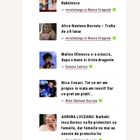
Radulescu
de
revistatango.ro Marea Dragoste
Alice Nastase Buciuta – Trufia
de a fi tanar
de
revistatango.ro Marea Dragoste
Malina Olinescu s-a sinucis,
dupa o mare si trista dragoste
de
Simona Catrina
Nicu Covaci: Tot ce mi-am
propus in viata am reusit! Dar
ce pret am platit…
de
Alice Năstase Buciuta
AURORA LIICEANU: Barbatii
inca doresc sa fie protectori cu
femeile, dar femeile nu mai au
nevoie de protectia lor