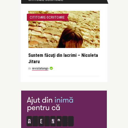
CITITOARE-SCRIITOARE
Suntem făcuţi din lacrimi – Nicoleta
Jitaru
de
revistatango