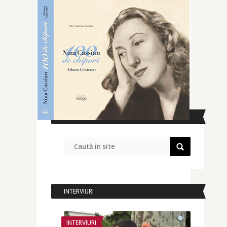
CAUTĂ ÎN SITE
INTERVIURI
INTERVIURI