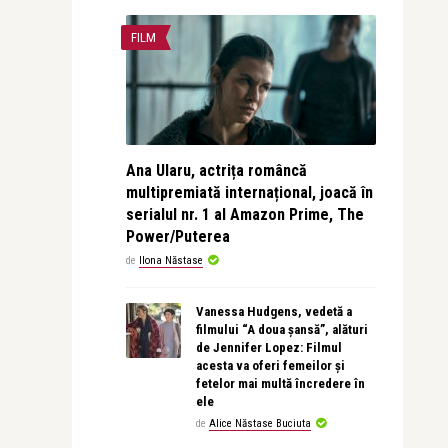
FILM
Ana Ularu, actrița româncă
multipremiată internațional, joacă în
serialul nr. 1 al Amazon Prime, The
Power/Puterea
de
Ilona Năstase
Vanessa Hudgens, vedetă a
filmului “A doua șansă”, alături
de Jennifer Lopez: Filmul
acesta va oferi femeilor și
fetelor mai multă încredere în
ele
de
Alice Năstase Buciuta