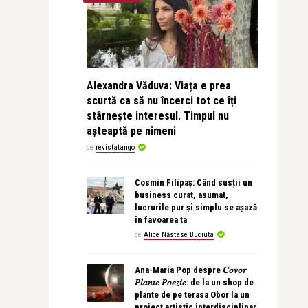
Alexandra Văduva: Viața e prea
scurtă ca să nu încerci tot ce îți
stârnește interesul. Timpul nu
așteaptă pe nimeni
de
revistatango
Cosmin Filipaș: Când susții un
business curat, asumat,
lucrurile pur și simplu se așază
în favoarea ta
de
Alice Năstase Buciuta
Ana-Maria Pop despre 𝐶𝑜𝑣𝑜𝑟
𝑃𝑙𝑎𝑛𝑡𝑒 𝑃𝑜𝑒𝑧𝑖𝑒: de la un shop de
plante de pe terasa Obor la un
proiect artistic interdisciplinar