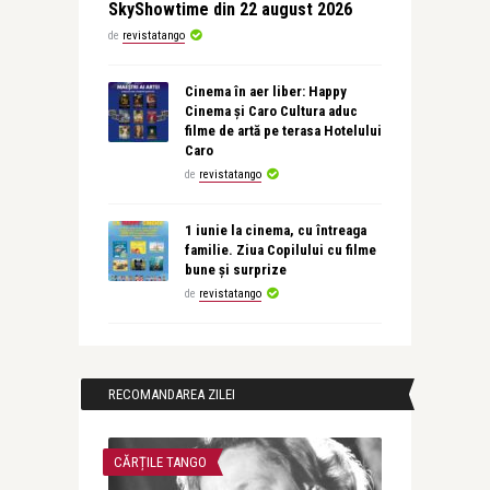
SkyShowtime din 22 august 2026
de
revistatango
Cinema în aer liber: Happy
Cinema și Caro Cultura aduc
filme de artă pe terasa Hotelului
Caro
de
revistatango
1 iunie la cinema, cu întreaga
familie. Ziua Copilului cu filme
bune și surprize
de
revistatango
RECOMANDAREA ZILEI
CĂRȚILE TANGO