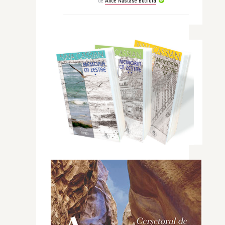
de
Alice Năstase Buciuta