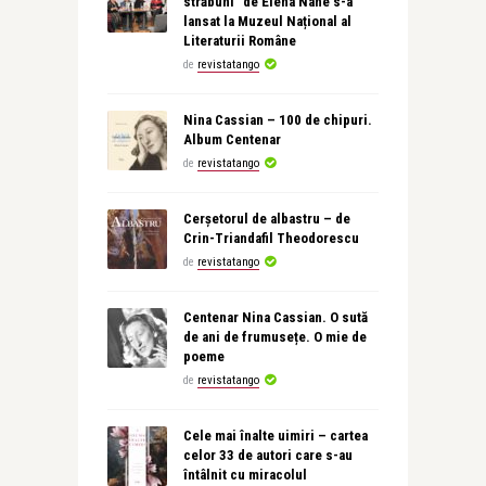
străbuni” de Elena Nane s-a
lansat la Muzeul Național al
Literaturii Române
de
revistatango
Nina Cassian – 100 de chipuri.
Album Centenar
de
revistatango
Cerșetorul de albastru – de
Crin-Triandafil Theodorescu
de
revistatango
Centenar Nina Cassian. O sută
de ani de frumusețe. O mie de
poeme
de
revistatango
Cele mai înalte uimiri – cartea
celor 33 de autori care s-au
întâlnit cu miracolul