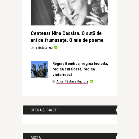
Centenar Nina Cassian. O sută de
ani de frumusețe. O mie de poeme
de
revistatango
Regina Boudica, regina biciuită,
regina curajoasă, regina
victorioasă
de
Alice Năstase Buciuta
OPERA ȘI BALET
MODA