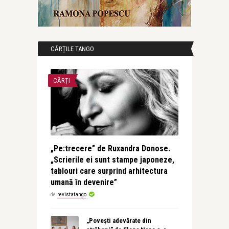
CĂRȚILE TANGO
CĂRȚI
„Pe:trecere” de Ruxandra Donose.
„Scrierile ei sunt stampe japoneze,
tablouri care surprind arhitectura
umană în devenire”
de
revistatango
„Povești adevărate din