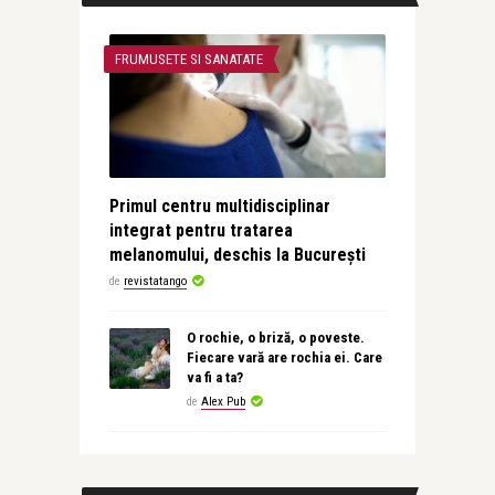
FRUMUSETE SI SANATATE
Primul centru multidisciplinar
integrat pentru tratarea
melanomului, deschis la București
de
revistatango
O rochie, o briză, o poveste.
Fiecare vară are rochia ei. Care
va fi a ta?
de
Alex Pub