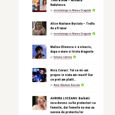
Then & Now – Mihaela
Radulescu
de
revistatango.ro Marea Dragoste
Alice Nastase Buciuta – Trufia
de a fi tanar
de
revistatango.ro Marea Dragoste
Malina Olinescu s-a sinucis,
dupa o mare si trista dragoste
de
Simona Catrina
Nicu Covaci: Tot ce mi-am
propus in viata am reusit! Dar
ce pret am platit…
de
Alice Năstase Buciuta
AURORA LIICEANU: Barbatii
inca doresc sa fie protectori cu
femeile, dar femeile nu mai au
nevoie de protectia lor