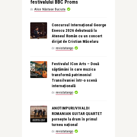
festivalului BBC Proms
de
Alice Năstase Buciuta
Concursul Internațional George
Enescu 2026 debutează la
Ateneul Român cu un concert
dirijat de Cristian Măcelaru
de
revistatango
Festivalul ICon Arts – Două
săptămâni în care muzica
transformă patrimoniul
Transilvaniei într-o scenă
internațională
de
revistatango
ANOTIMPURI/VIVALDI
ROMANIAN GUITAR QUARTET
pornește la drum în primul
turneu național
de
revistatango