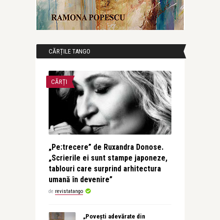
CĂRȚILE TANGO
CĂRȚI
„Pe:trecere” de Ruxandra Donose.
„Scrierile ei sunt stampe japoneze,
tablouri care surprind arhitectura
umană în devenire”
de
revistatango
„Povești adevărate din