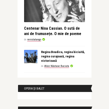
Centenar Nina Cassian. O sută de
ani de frumusețe. O mie de poeme
de
revistatango
Regina Boudica, regina biciuită,
regina curajoasă, regina
victorioasă
de
Alice Năstase Buciuta
OPERA ȘI BALET