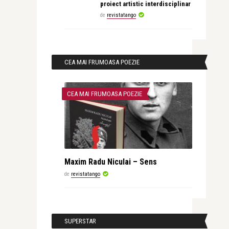
proiect artistic interdisciplinar
de
revistatango
CEA MAI FRUMOASA POEZIE
CEA MAI FRUMOASA POEZIE
Maxim Radu Niculai – Sens
de
revistatango
SUPERSTAR