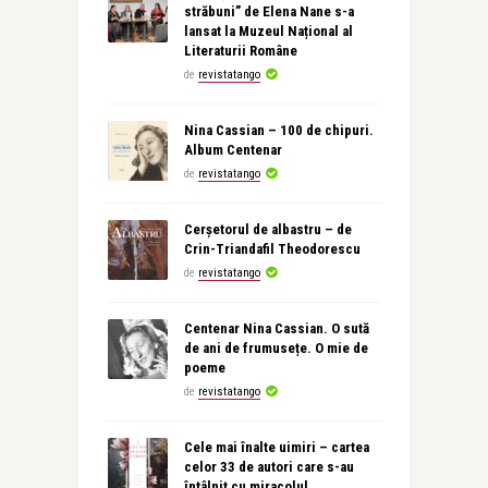
străbuni” de Elena Nane s-a
lansat la Muzeul Național al
Literaturii Române
de
revistatango
Nina Cassian – 100 de chipuri.
Album Centenar
de
revistatango
Cerșetorul de albastru – de
Crin-Triandafil Theodorescu
de
revistatango
Centenar Nina Cassian. O sută
de ani de frumusețe. O mie de
poeme
de
revistatango
Cele mai înalte uimiri – cartea
celor 33 de autori care s-au
întâlnit cu miracolul