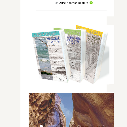
de
Alice Năstase Buciuta