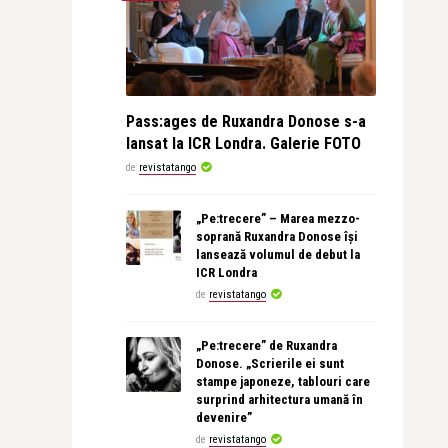
Pass:ages de Ruxandra Donose s-a
lansat la ICR Londra. Galerie FOTO
de
revistatango
„Pe:trecere” – Marea mezzo-
soprană Ruxandra Donose își
lansează volumul de debut la
ICR Londra
de
revistatango
„Pe:trecere” de Ruxandra
Donose. „Scrierile ei sunt
stampe japoneze, tablouri care
surprind arhitectura umană în
devenire”
de
revistatango