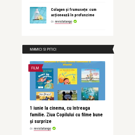
Colagen și frumusețe: cum
acționează în profunzime
de
revistatango
MAMICI SI PITICI
FILM
1 iunie la cinema, cu întreaga
familie. Ziua Copilului cu filme bune
și surprize
de
revistatango