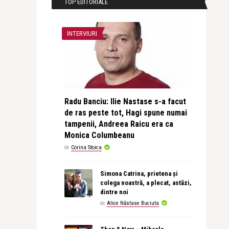
TOP EDITORIALE
INTERVIURI
Radu Banciu: Ilie Nastase s-a facut
de ras peste tot, Hagi spune numai
tampenii, Andreea Raicu era ca
Monica Columbeanu
de
Corina Stoica
Simona Catrina, prietena și
colega noastră, a plecat, astăzi,
dintre noi
de
Alice Năstase Buciuta