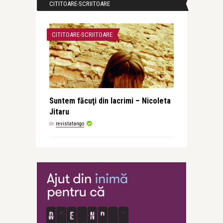
CITITOARE-SCRIITOARE
CITITOARE-SCRIITOARE
Suntem făcuţi din lacrimi – Nicoleta
Jitaru
de
revistatango