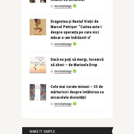
de
revistatango
Dragostea și Restul Vieții de
Marcel Petrișor: “Cartea asta-i
despre speranța pe care nici
măcar n-am îndrăznit-o”
de
revistatango
Dacă nu poţi să mergi, încearcă
să zbori – de Marinela Drop
de
revistatango
Cele mai curate minuni – 33 de
mărturisiri despre întâlnirea cu
miracolele divinității
de
revistatango
MAKE IT SIMPLE