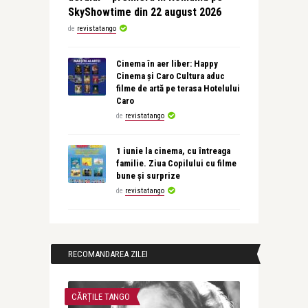
SkyShowtime din 22 august 2026
de
revistatango
Cinema în aer liber: Happy
Cinema și Caro Cultura aduc
filme de artă pe terasa Hotelului
Caro
de
revistatango
1 iunie la cinema, cu întreaga
familie. Ziua Copilului cu filme
bune și surprize
de
revistatango
RECOMANDAREA ZILEI
CĂRȚILE TANGO