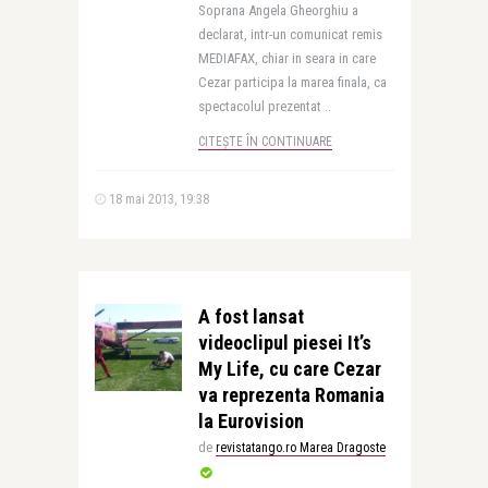
Soprana Angela Gheorghiu a
declarat, intr-un comunicat remis
MEDIAFAX, chiar in seara in care
Cezar participa la marea finala, ca
spectacolul prezentat ..
CITEȘTE ÎN CONTINUARE
18 mai 2013, 19:38
A fost lansat
videoclipul piesei It’s
My Life, cu care Cezar
va reprezenta Romania
la Eurovision
de
revistatango.ro Marea Dragoste