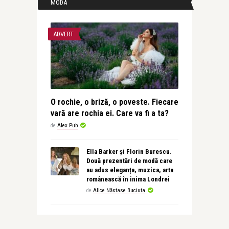
MODA
ADVERT
O rochie, o briză, o poveste. Fiecare
vară are rochia ei. Care va fi a ta?
de
Alex Pub
Ella Barker și Florin Burescu.
Două prezentări de modă care
au adus eleganța, muzica, arta
românească în inima Londrei
de
Alice Năstase Buciuta