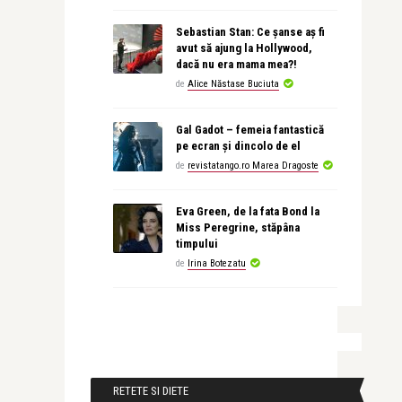
Sebastian Stan: Ce șanse aș fi
avut să ajung la Hollywood,
dacă nu era mama mea?!
de
Alice Năstase Buciuta
Gal Gadot – femeia fantastică
pe ecran și dincolo de el
de
revistatango.ro Marea Dragoste
Eva Green, de la fata Bond la
Miss Peregrine, stăpâna
timpului
de
Irina Botezatu
RETETE SI DIETE