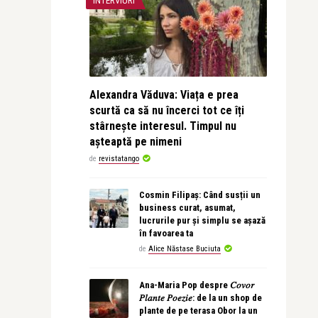
INTERVIURI
Alexandra Văduva: Viața e prea
scurtă ca să nu încerci tot ce îți
stârnește interesul. Timpul nu
așteaptă pe nimeni
de
revistatango
Cosmin Filipaș: Când susții un
business curat, asumat,
lucrurile pur și simplu se așază
în favoarea ta
de
Alice Năstase Buciuta
Ana-Maria Pop despre 𝐶𝑜𝑣𝑜𝑟
𝑃𝑙𝑎𝑛𝑡𝑒 𝑃𝑜𝑒𝑧𝑖𝑒: de la un shop de
plante de pe terasa Obor la un