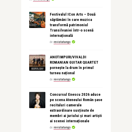
Festivalul ICon Arts – Două
săptămâni în care muzica
transformă patrimoniul
Transilvaniei într-o scenă
internațională
de
revistatango
ANOTIMPURI/VIVALDI
ROMANIAN GUITAR QUARTET
pornește la drum în primul
turneu național
de
revistatango
Concursul Enescu 2026 aduce
pe scena Ateneului Român șase
recitaluri camerale
extraordinare susținute de
membri ai juriului și mari artiști
ai scenei internaționale
de
revistatango