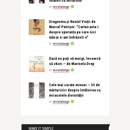
întâlnit cu miracolul
de
revistatango
Dragostea și Restul Vieții de
Marcel Petrișor: “Cartea asta-i
despre speranța pe care nici
măcar n-am îndrăznit-o”
de
revistatango
Dacă nu poţi să mergi, încearcă
să zbori – de Marinela Drop
de
revistatango
Cele mai curate minuni – 33 de
mărturisiri despre întâlnirea cu
miracolele divinității
de
revistatango
MAKE IT SIMPLE