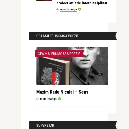
proiect artistic interdisciplinar
de
revistatango
CEA MAI FRUMOASA POEZIE
CEA MAI FRUMOASA POEZIE
Maxim Radu Niculai – Sens
de
revistatango
SUPERSTAR