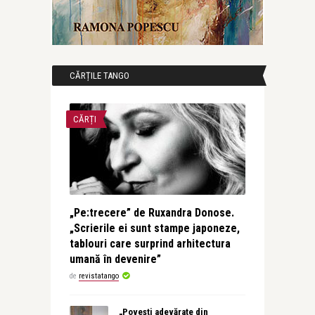
CĂRȚILE TANGO
CĂRȚI
„Pe:trecere” de Ruxandra Donose.
„Scrierile ei sunt stampe japoneze,
tablouri care surprind arhitectura
umană în devenire”
de
revistatango
„Povești adevărate din