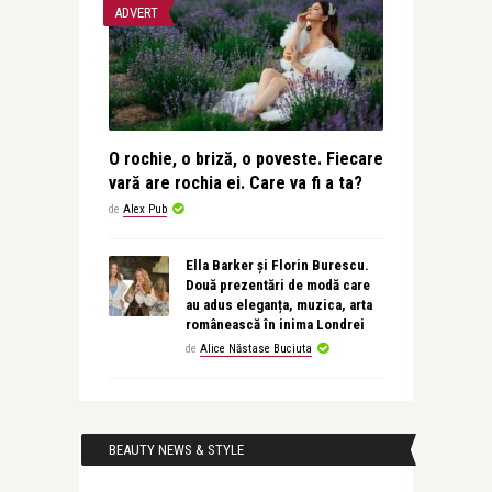
ADVERT
O rochie, o briză, o poveste. Fiecare
vară are rochia ei. Care va fi a ta?
de
Alex Pub
Ella Barker și Florin Burescu.
Două prezentări de modă care
au adus eleganța, muzica, arta
românească în inima Londrei
de
Alice Năstase Buciuta
BEAUTY NEWS & STYLE