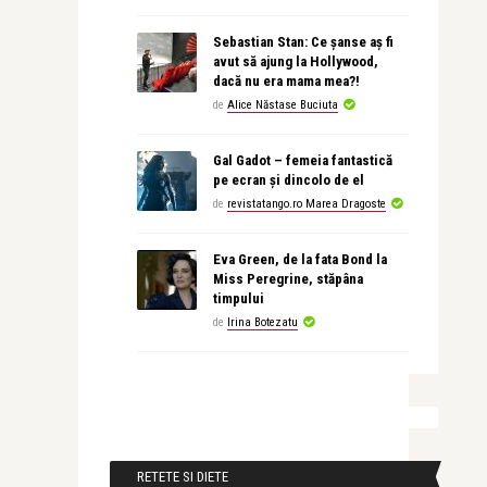
Sebastian Stan: Ce șanse aș fi
avut să ajung la Hollywood,
dacă nu era mama mea?!
de
Alice Năstase Buciuta
Gal Gadot – femeia fantastică
pe ecran și dincolo de el
de
revistatango.ro Marea Dragoste
Eva Green, de la fata Bond la
Miss Peregrine, stăpâna
timpului
de
Irina Botezatu
RETETE SI DIETE