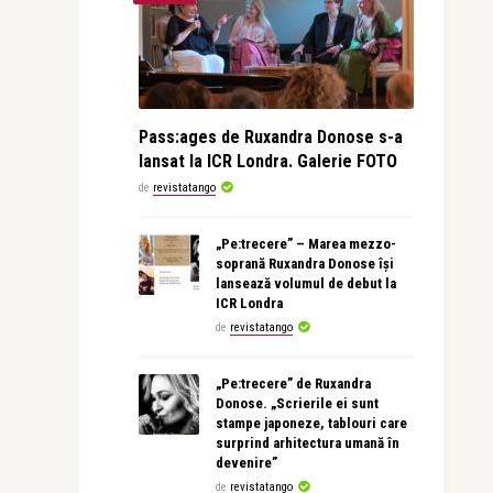
Pass:ages de Ruxandra Donose s-a
lansat la ICR Londra. Galerie FOTO
de
revistatango
„Pe:trecere” – Marea mezzo-
soprană Ruxandra Donose își
lansează volumul de debut la
ICR Londra
de
revistatango
„Pe:trecere” de Ruxandra
Donose. „Scrierile ei sunt
stampe japoneze, tablouri care
surprind arhitectura umană în
devenire”
de
revistatango