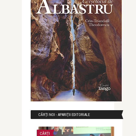
CĂRȚI NOI - APARIȚII EDITORIALE
CĂRȚI