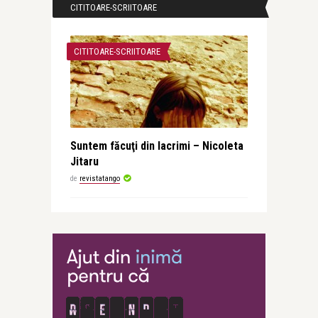
CITITOARE-SCRIITOARE
CITITOARE-SCRIITOARE
Suntem făcuţi din lacrimi – Nicoleta
Jitaru
de
revistatango