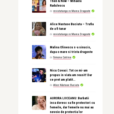
Then & Now – Mihaela
Radulescu
de
revistatango.ro Marea Dragoste
Alice Nastase Buciuta – Trufia
de a fi tanar
de
revistatango.ro Marea Dragoste
Malina Olinescu s-a sinucis,
dupa o mare si trista dragoste
de
Simona Catrina
Nicu Covaci: Tot ce mi-am
propus in viata am reusit! Dar
ce pret am platit…
de
Alice Năstase Buciuta
AURORA LIICEANU: Barbatii
inca doresc sa fie protectori cu
femeile, dar femeile nu mai au
nevoie de protectia lor