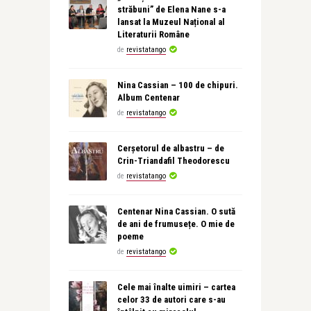
străbuni” de Elena Nane s-a
lansat la Muzeul Național al
Literaturii Române
de
revistatango
Nina Cassian – 100 de chipuri.
Album Centenar
de
revistatango
Cerșetorul de albastru – de
Crin-Triandafil Theodorescu
de
revistatango
Centenar Nina Cassian. O sută
de ani de frumusețe. O mie de
poeme
de
revistatango
Cele mai înalte uimiri – cartea
celor 33 de autori care s-au