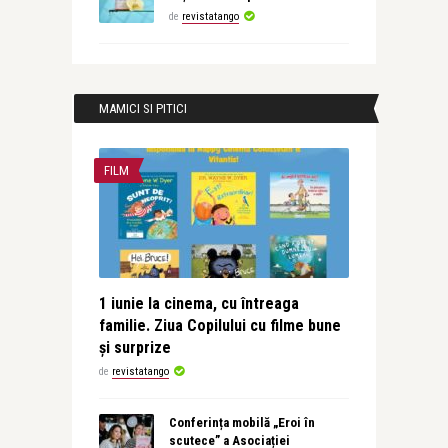
de
revistatango
MAMICI SI PITICI
FILM
1 iunie la cinema, cu întreaga
familie. Ziua Copilului cu filme bune
și surprize
de
revistatango
Conferința mobilă „Eroi în
scutece” a Asociației