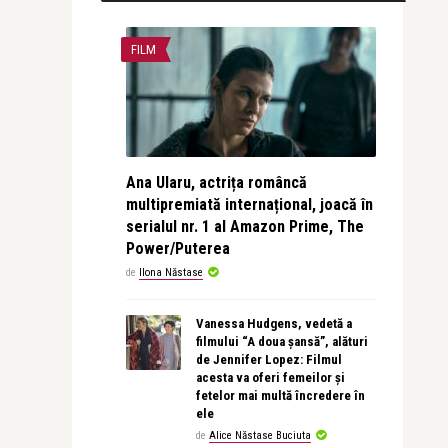
FILM
Ana Ularu, actrița româncă
multipremiată internațional, joacă în
serialul nr. 1 al Amazon Prime, The
Power/Puterea
de
Ilona Năstase
Vanessa Hudgens, vedetă a
filmului “A doua șansă”, alături
de Jennifer Lopez: Filmul
acesta va oferi femeilor și
fetelor mai multă încredere în
ele
de
Alice Năstase Buciuta