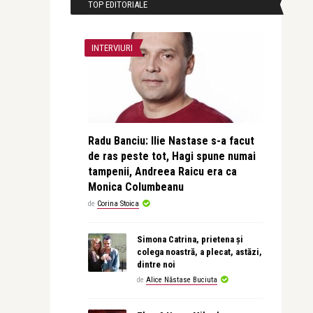
TOP EDITORIALE
INTERVIURI
Radu Banciu: Ilie Nastase s-a facut
de ras peste tot, Hagi spune numai
tampenii, Andreea Raicu era ca
Monica Columbeanu
de
Corina Stoica
Simona Catrina, prietena și
colega noastră, a plecat, astăzi,
dintre noi
de
Alice Năstase Buciuta