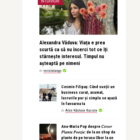
INTERVIURI
Alexandra Văduva: Viața e prea
scurtă ca să nu încerci tot ce îți
stârnește interesul. Timpul nu
așteaptă pe nimeni
de
revistatango
Cosmin Filipaș: Când susții un
business curat, asumat,
lucrurile pur și simplu se așază
în favoarea ta
de
Alice Năstase Buciuta
Ana-Maria Pop despre 𝐶𝑜𝑣𝑜𝑟
𝑃𝑙𝑎𝑛𝑡𝑒 𝑃𝑜𝑒𝑧𝑖𝑒: de la un shop de
plante de pe terasa Obor la un