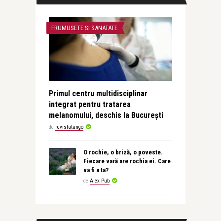
FRUMUSETE SI SANATATE
Primul centru multidisciplinar
integrat pentru tratarea
melanomului, deschis la București
de
revistatango
O rochie, o briză, o poveste.
Fiecare vară are rochia ei. Care
va fi a ta?
de
Alex Pub