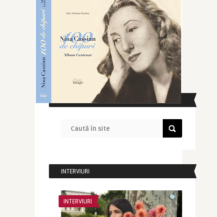
CAUTĂ ÎN SITE
INTERVIURI
INTERVIURI