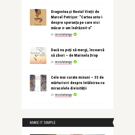
Dragostea și Restul Vieții de
Marcel Petrișor: “Cartea asta-i
despre speranța pe care nici
măcar n-am îndrăznit-o”
de
revistatango
Dacă nu poţi să mergi, încearcă
să zbori – de Marinela Drop
de
revistatango
Cele mai curate minuni – 33 de
mărturisiri despre întâlnirea cu
miracolele divinității
de
revistatango
MAKE IT SIMPLE