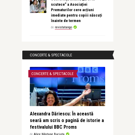
scutece” a Asociației
Prematurilor cere acțiuni
imediate pentru copiii născuți
înainte de termen
de
revistatango
CONCERTE & SPECTACOLE
CONCERTE & SPECTACOLE
Alexandra Dăriescu: În această
seară am scris o pagină de istorie a
festivalului BBC Proms
de
Alice Năstase Buciuta