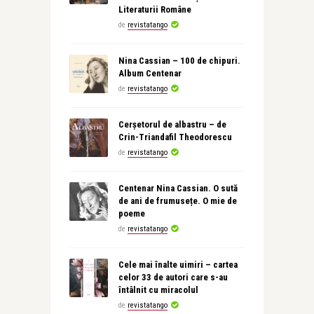
Literaturii Române
de
revistatango
Nina Cassian – 100 de chipuri.
Album Centenar
de
revistatango
Cerșetorul de albastru – de
Crin-Triandafil Theodorescu
de
revistatango
Centenar Nina Cassian. O sută
de ani de frumusețe. O mie de
poeme
de
revistatango
Cele mai înalte uimiri – cartea
celor 33 de autori care s-au
întâlnit cu miracolul
de
revistatango