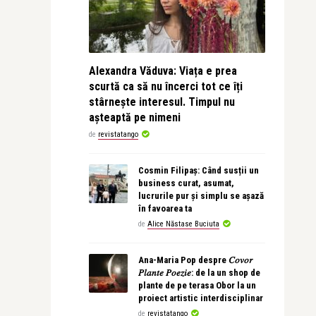
Alexandra Văduva: Viața e prea
scurtă ca să nu încerci tot ce îți
stârnește interesul. Timpul nu
așteaptă pe nimeni
de
revistatango
Cosmin Filipaș: Când susții un
business curat, asumat,
lucrurile pur și simplu se așază
în favoarea ta
de
Alice Năstase Buciuta
Ana-Maria Pop despre 𝐶𝑜𝑣𝑜𝑟
𝑃𝑙𝑎𝑛𝑡𝑒 𝑃𝑜𝑒𝑧𝑖𝑒: de la un shop de
plante de pe terasa Obor la un
proiect artistic interdisciplinar
de
revistatango