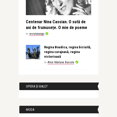
Centenar Nina Cassian. O sută de
ani de frumusețe. O mie de poeme
de
revistatango
Regina Boudica, regina biciuită,
regina curajoasă, regina
victorioasă
de
Alice Năstase Buciuta
OPERA ȘI BALET
MODA