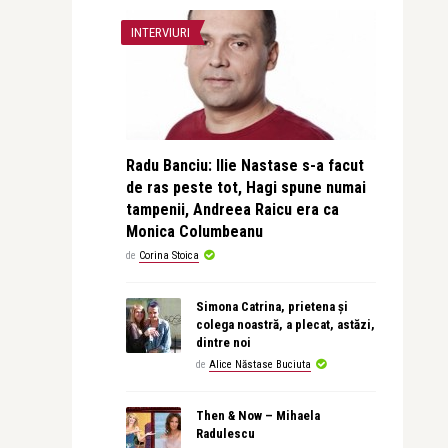
INTERVIURI
Radu Banciu: Ilie Nastase s-a facut
de ras peste tot, Hagi spune numai
tampenii, Andreea Raicu era ca
Monica Columbeanu
de
Corina Stoica
Simona Catrina, prietena și
colega noastră, a plecat, astăzi,
dintre noi
de
Alice Năstase Buciuta
Then & Now – Mihaela
Radulescu