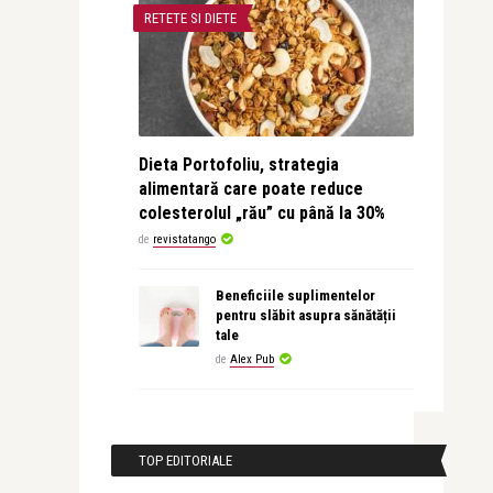
RETETE SI DIETE
Dieta Portofoliu, strategia
alimentară care poate reduce
colesterolul „rău” cu până la 30%
de
revistatango
Beneficiile suplimentelor
pentru slăbit asupra sănătății
tale
de
Alex Pub
TOP EDITORIALE