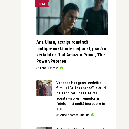
FILM
Ana Ularu, actrița româncă
multipremiată internațional, joacă în
serialul nr. 1 al Amazon Prime, The
Power/Puterea
de
Ilona Năstase
Vanessa Hudgens, vedetă a
filmului “A doua șansă”, alături
de Jennifer Lopez: Filmul
acesta va oferi femeilor și
fetelor mai multă încredere în
ele
de
Alice Năstase Buciuta