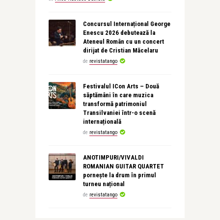
Concursul Internațional George
Enescu 2026 debutează la
Ateneul Român cu un concert
dirijat de Cristian Măcelaru
de
revistatango
Festivalul ICon Arts – Două
săptămâni în care muzica
transformă patrimoniul
Transilvaniei într-o scenă
internațională
de
revistatango
ANOTIMPURI/VIVALDI
ROMANIAN GUITAR QUARTET
pornește la drum în primul
turneu național
de
revistatango