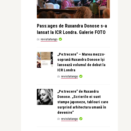
Pass:ages de Ruxandra Donose s-a
lansat la ICR Londra. Galerie FOTO
de
revistatango
„Pe:trecere” – Marea mezzo-
soprană Ruxandra Donose își
lansează volumul de debut la
ICR Londra
de
revistatango
„Pe:trecere” de Ruxandra
Donose. „Scrierile ei sunt
stampe japoneze, tablouri care
surprind arhitectura umană în
devenire”
de
revistatango