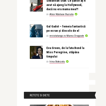
Sebastian Stan: Ce șanse aș fi
avut să ajung la Hollywood,
dacă nu era mama mea?!
de
Alice Năstase Buciuta
Gal Gadot – femeia fantastică
pe ecran și dincolo de el
de
revistatango.ro Marea Dragoste
Eva Green, de la fata Bond la
Miss Peregrine, stăpâna
timpului
de
Irina Botezatu
RETETE SI DIETE