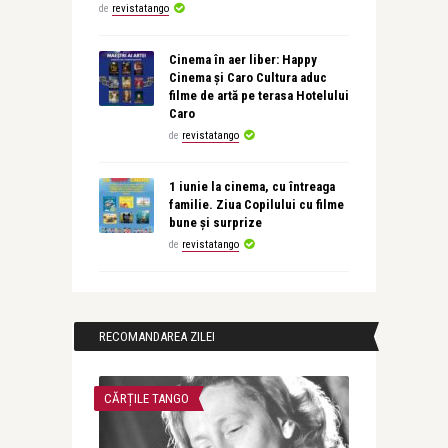
de
revistatango
Cinema în aer liber: Happy
Cinema și Caro Cultura aduc
filme de artă pe terasa Hotelului
Caro
de
revistatango
1 iunie la cinema, cu întreaga
familie. Ziua Copilului cu filme
bune și surprize
de
revistatango
RECOMANDAREA ZILEI
CĂRȚILE TANGO