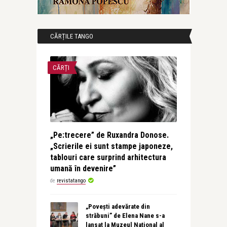
CĂRȚILE TANGO
CĂRȚI
„Pe:trecere” de Ruxandra Donose.
„Scrierile ei sunt stampe japoneze,
tablouri care surprind arhitectura
umană în devenire”
de
revistatango
„Povești adevărate din
străbuni” de Elena Nane s-a
lansat la Muzeul Național al