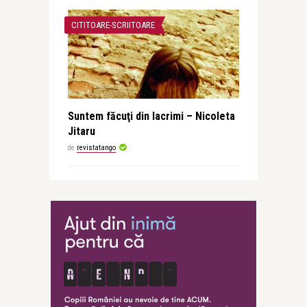
CITITOARE-SCRIITOARE
Suntem făcuţi din lacrimi – Nicoleta
Jitaru
de
revistatango