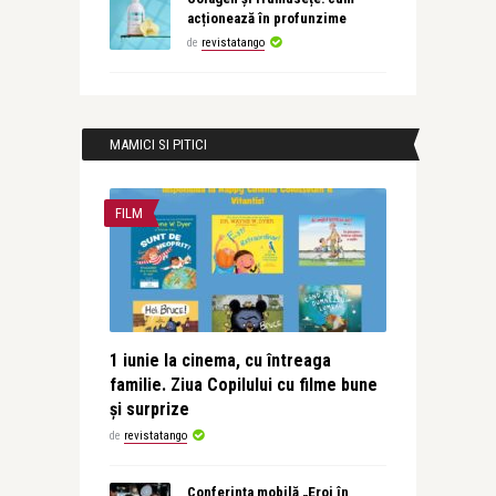
acționează în profunzime
de
revistatango
MAMICI SI PITICI
FILM
1 iunie la cinema, cu întreaga
familie. Ziua Copilului cu filme bune
și surprize
de
revistatango
Conferința mobilă „Eroi în