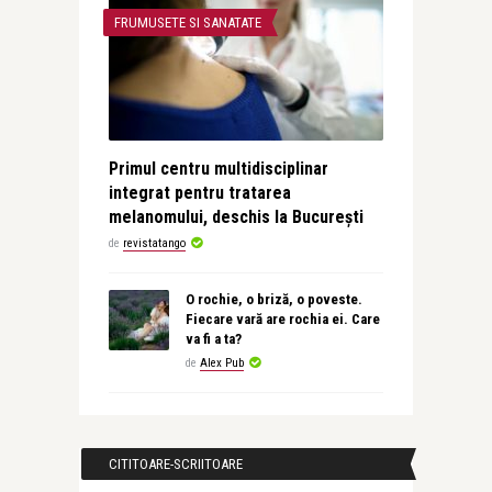
FRUMUSETE SI SANATATE
Primul centru multidisciplinar
integrat pentru tratarea
melanomului, deschis la București
de
revistatango
O rochie, o briză, o poveste.
Fiecare vară are rochia ei. Care
va fi a ta?
de
Alex Pub
CITITOARE-SCRIITOARE