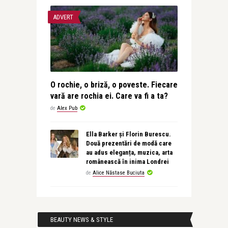
ADVERT
O rochie, o briză, o poveste. Fiecare
vară are rochia ei. Care va fi a ta?
de
Alex Pub
Ella Barker și Florin Burescu.
Două prezentări de modă care
au adus eleganța, muzica, arta
românească în inima Londrei
de
Alice Năstase Buciuta
BEAUTY NEWS & STYLE