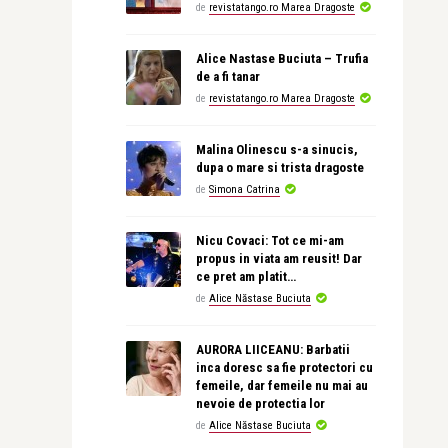
de
revistatango.ro Marea Dragoste
Alice Nastase Buciuta – Trufia
de a fi tanar
de
revistatango.ro Marea Dragoste
Malina Olinescu s-a sinucis,
dupa o mare si trista dragoste
de
Simona Catrina
Nicu Covaci: Tot ce mi-am
propus in viata am reusit! Dar
ce pret am platit…
de
Alice Năstase Buciuta
AURORA LIICEANU: Barbatii
inca doresc sa fie protectori cu
femeile, dar femeile nu mai au
nevoie de protectia lor
de
Alice Năstase Buciuta